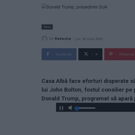
News
-
De
Redacţia
joi, 18 iunie 2020
Facebook
X
Pinterest
Casa Albă face eforturi disperate s
lui John Bolton, fostul consilier pe
Donald Trump, programat să apară p