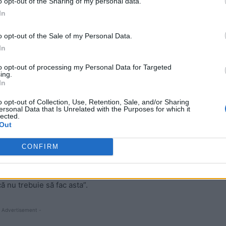
o opt-out of the Sharing of my personal data.
In
o opt-out of the Sale of my Personal Data.
In
e este vorba și a crezut că Jinping se referă la
l-a aprobat, dezvăluie
Washington Post
.
to opt-out of processing my Personal Data for Targeted
ing.
In
poi, brusc, în discuție viitoarele alegeri prezidențiale
o opt-out of Collection, Use, Retention, Sale, and/or Sharing
ică a Chinei, care ar putea influența campania, și
ersonal Data that Is Unrelated with the Purposes for which it
lected.
Out
accentuat importanța pe care o au fermierii în SUA și a
CONFIRM
oia și grâu, ar putea înclina balanța electorală în
i Trump, dar procesul de revizuire a cărții înainte de
ă nu trebuie să fac asta”.
 Advertisement -