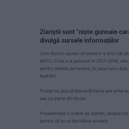
Ziariștii sunt “niște gunoaie ca
divulgă sursele informațiilor
John Bolton spune că lumea n-a știut cât d
NATO. Criza s-a petrecut în 2017-2018, când 
pentru statele partenere, în cazul unui atac
Apărării.
Trump nu știa că Marea Britanie are arme nuc
sau nu parte din Rusia.
Președintele îi urăște pe ziariști, despre c
pentru că nu-și dezvăluie sursele.