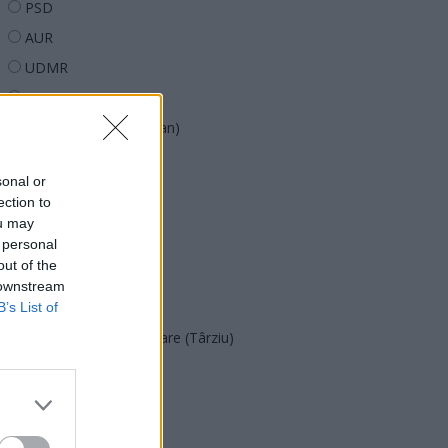
PSD
AUR
UDMR
PMP (Tomac)
Forța Dreptei (L. Orban)
PNȚMM
sonal or
REPER
ection to
SENS
ou may
 personal
SOS (Șoșoacă)
out of the
POT (Gavrilă)
 downstream
PACE (Peia)
B’s List of
Acțiunea Conservatoare (Târziu)
PDF (Lazarus)
PUSL (D. Voiculescu)
PNȚCD (Pavelescu)