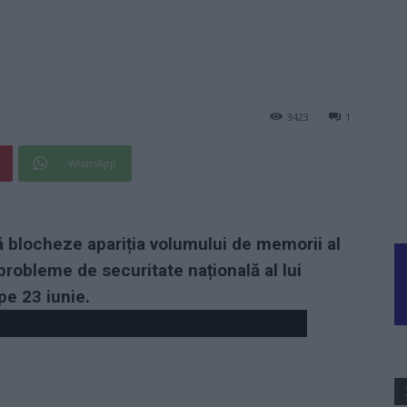
3423
1
WhatsApp
ă blocheze apariția volumului de memorii al
 probleme de securitate națională al lui
e 23 iunie.