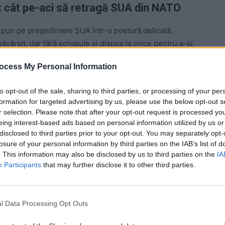
ost cât pe-aci să retragă SUA din NATO
pun pe președintele SUA într-o postură delicată.
ăvârșit, dar fără scrupule și dispus la orice pentru a-și
ocess My Personal Information
de securitate, Trump a provocat un incident foarte grav
to opt-out of the sale, sharing to third parties, or processing of your per
ă cu chinezii organizată în Japonia. Dictatorul Chinei,
formation for targeted advertising by us, please use the below opt-out s
ă e nemulțumit de faptul că, în SUA, este criticat.
r selection. Please note that after your opt-out request is processed y
eing interest-based ads based on personal information utilized by us or
disclosed to third parties prior to your opt-out. You may separately opt-
 Advertisement -
losure of your personal information by third parties on the IAB’s list of
. This information may also be disclosed by us to third parties on the
IA
Participants
that may further disclose it to other third parties.
l Data Processing Opt Outs