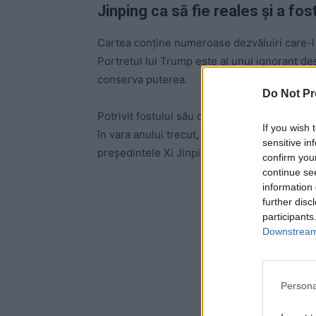
Jinping ca să fie reales și a f
Cartea conține numeroase dezvăluiri care-l 
Portretul lui Trump este al unui ignorant des
conserva puterea.
Do Not Pr
Potrivit fostului său consilier pe probleme 
If you wish 
în vara anului trecut, la o întâlnire bilateral
sensitive in
președintele Xi Jinping, i-a spus lui Trump c
confirm you
continue se
information 
-
further disc
participants
Downstream 
Persona