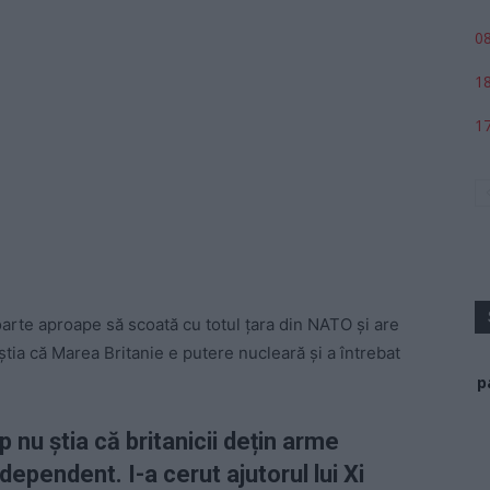
08
18
17
oarte aproape să scoată cu totul țara din NATO și are
știa că Marea Britanie e putere nucleară și a întrebat
p
 nu știa că britanicii dețin arme
dependent. I-a cerut ajutorul lui Xi