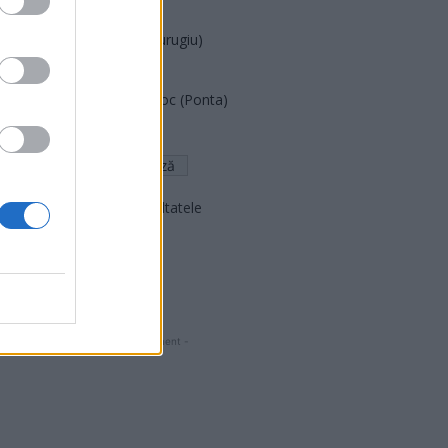
PNCR (Terheș)
Partidul Patrioților (Surugiu)
FAR (Coarnă)
România pe Primul Loc (Ponta)
Altul
Arată rezultatele
Arhiva sondajelor
- Advertisment -