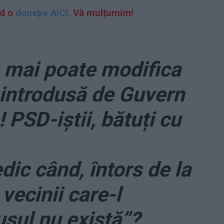
nd o
donație AICI.
Vă mulțumim!
 mai poate modifica
, introdusă de Guvern
! PSD-iștii, bătuți cu
ic când, întors de la
 vecinii care-l
usul nu există”?