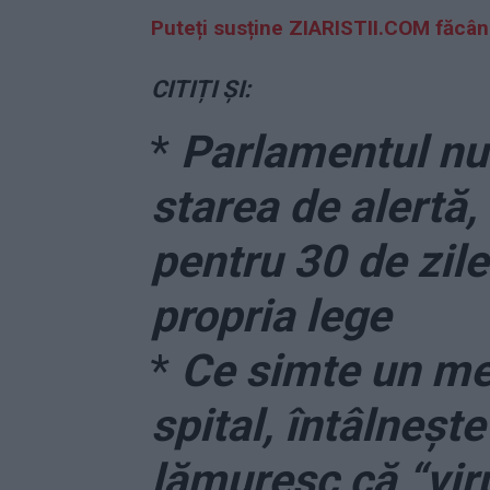
Puteți susține ZIARISTII.COM făcâ
CITIȚI ȘI:
*
Parlamentul nu
starea de alertă
pentru 30 de zile
propria lege
*
Ce simte un med
spital, întâlnește
lămuresc că “vir