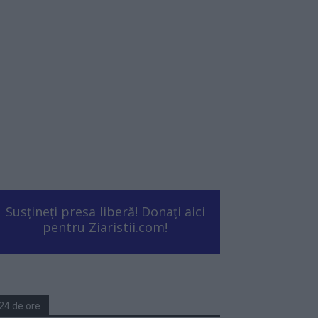
Susțineți presa liberă! Donați aici
pentru Ziaristii.com!
24 de ore