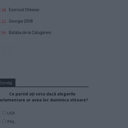
.38
Escrocul Chirieac
.22
Georgia 2008
.39
Bătălia de la Călugăreni
Sondaj
Ce partid ați vota dacă alegerile
arlamentare ar avea loc duminica viitoare?
USR
PNL