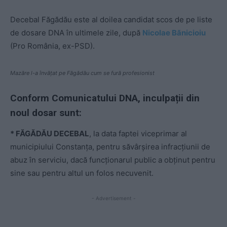
Decebal Făgădău este al doilea candidat scos de pe liste
de dosare DNA în ultimele zile, după
Nicolae Bănicioiu
(Pro România, ex-PSD).
Mazăre l-a învățat pe Făgădău cum se fură profesionist
Conform Comunicatului DNA, inculpații din
noul dosar sunt:
* FĂGĂDĂU DECEBAL
, la data faptei viceprimar al
municipiului Constanța, pentru săvârșirea infracțiunii de
abuz în serviciu, dacă funcționarul public a obținut pentru
sine sau pentru altul un folos necuvenit.
- Advertisement -