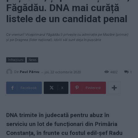
Făgădău. DNA mai curăță
listele de un candidat penal
Ce vremuri! Viceprimarul Făgădău îi privește cu admirație pe Mazăre (primar)
și pe Dragnea (lider național). Idolii săi sunt deja în pușcărie
Infracțiuni
News
-
De
Paul Pârvu
joi, 22 octombrie 2020
4602
1
Facebook
X
Pinterest
DNA trimite în judecată pentru abuz în
serviciu un lot de funcționari din Primăria
Constanța, în frunte cu fostul edil-șef Radu