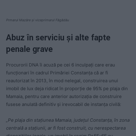
Prmarul Mazăre și viceprimarul Făgădău
Abuz în serviciu și alte fapte
penale grave
Procurorii DNA îi acuză pe cei 6 inculpați care erau
funcționari în cadrul Primăriei Constanța că ar fi
reautorizat în 2013, în mod nelegal, construirea unui
imobil de lux deja ridicat în proporție de 95% pe plaja din
Mamaia, pentru care anterior autorizația de construire
fusese anulată definitiv și irevocabil de instanța civilă:
„Pe plaja din stațiunea Mamaia, județul Constanța, în zona
centrală a stațiunii, ar fi fost construit, cu nerespectarea
dispozițiilor legale, un imobil în regim P+5E-6E cu