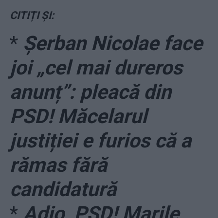
CITIȚI ȘI:
*
Șerban Nicolae face
joi „cel mai dureros
anunț”: pleacă din
PSD! Măcelarul
justiției e furios că a
rămas fără
candidatură
*
Adio, PSD! Marile