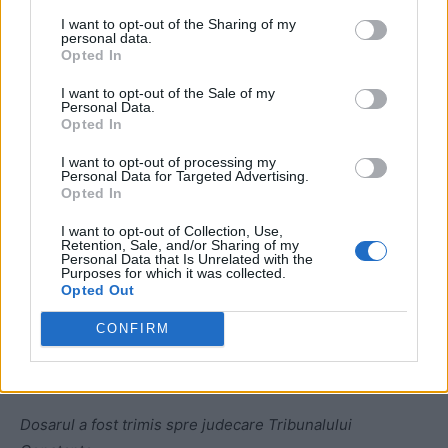
Aceleași aspecte, întemeiate pe existența unei autorizații
I want to opt-out of the Sharing of my
valabile din data de 03 septembrie 2013, au fost invocate
personal data.
Opted In
în apărare și de societatea constructoare a imobilului.
I want to opt-out of the Sale of my
Personal Data.
În anul 2016, prin sentința civilă nr.745/2016, Tribunalul
Opted In
Constanța a dispus anularea autorizației de construire
I want to opt-out of processing my
emisă la data de 03 septembrie 2013 de Primăria
Personal Data for Targeted Advertising.
Municipiului Constanța, întrucât pe terenul pentru care s-
Opted In
a emis autorizația era deja construită o clădire (imobilul
I want to opt-out of Collection, Use,
rezidențial ce fusese construit în proporție de 95% în
Retention, Sale, and/or Sharing of my
Personal Data that Is Unrelated with the
baza autorizației anulate) prin urmare autorizația din anul
Purposes for which it was collected.
Opted Out
2013 a fost emisă nelegal.
CONFIRM
Decizia a fost anulată ulterior, ca urmare a faptului că
părțile au ajuns la o înțelegere amiabilă.
Dosarul a fost trimis spre judecare Tribunalului