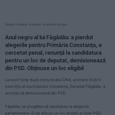
Mazăre: Decebal, te aștept, să refacem echipa!
Anul negru al lui Făgădău: a pierdut
alegerile pentru Primăria Constanța, e
cercetat penal, renunță la candidatura
pentru un loc de deputat, demisionează
din PSD. Obținuse un loc eligibil
La scurt timp după comunicatul DNA, primarul încă în
exercițiu al municipiului Constanța, Decebal Făgădău, a
anunțat că demisionează din PSD.
Făgădău se pregătea să candideze la alegerile
parlamentare. El se afla pe un loc eligibil al listei PSD