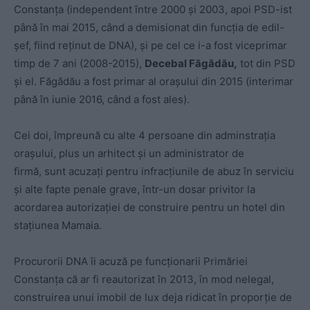
Constanţa (independent între 2000 și 2003, apoi PSD-ist
până în mai 2015, când a demisionat din funcția de edil-
șef, fiind reținut de DNA), şi pe cel ce i-a fost viceprimar
timp de 7 ani (2008-2015),
Decebal Făgădău,
tot din PSD
și el. Făgădău a fost primar al orașului din 2015 (interimar
până în iunie 2016, când a fost ales).
Cei doi, împreună cu alte 4 persoane
din adminstrația
orașului, plus un arhitect și un administrator de
firmă,
sunt acuzați pentru infracțiunile de abuz în serviciu
și alte fapte penale grave, într-un dosar privitor la
acordarea autorizației de construire pentru un hotel din
stațiunea Mamaia.
Procurorii DNA îi acuză pe funcționarii Primăriei
Constanța că ar fi reautorizat în 2013, în mod nelegal,
construirea unui imobil de lux deja ridicat în proporție de