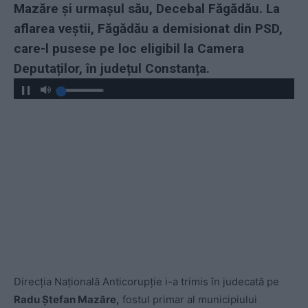
Mazăre și urmașul său, Decebal Făgădău. La
aflarea veștii, Făgădău a demisionat din PSD,
care-l pusese pe loc eligibil la Camera
Deputaților, în județul Constanța.
Direcția Națională Anticorupție i-a trimis în judecată pe
Radu Ștefan Mazăre,
fostul primar al municipiului