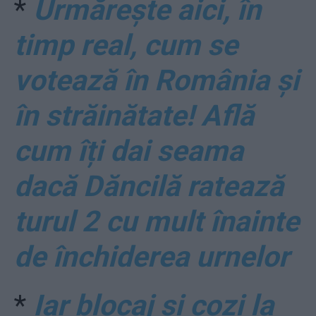
*
Urmărește aici, în
timp real, cum se
votează în România și
în străinătate! Află
cum îți dai seama
dacă Dăncilă ratează
turul 2 cu mult înainte
de închiderea urnelor
*
Iar blocaj şi cozi la