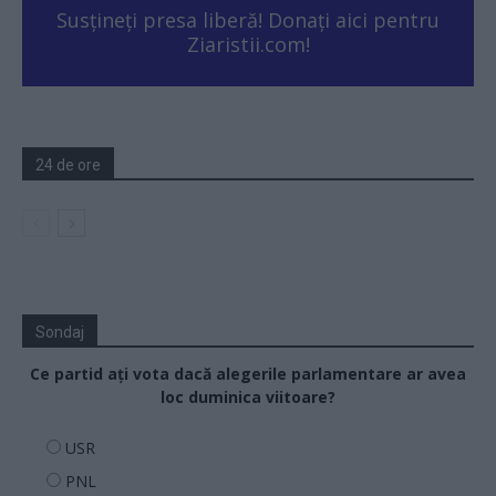
Susțineți presa liberă! Donați aici pentru
Ziaristii.com!
24 de ore
Sondaj
Ce partid ați vota dacă alegerile parlamentare ar avea
loc duminica viitoare?
USR
PNL