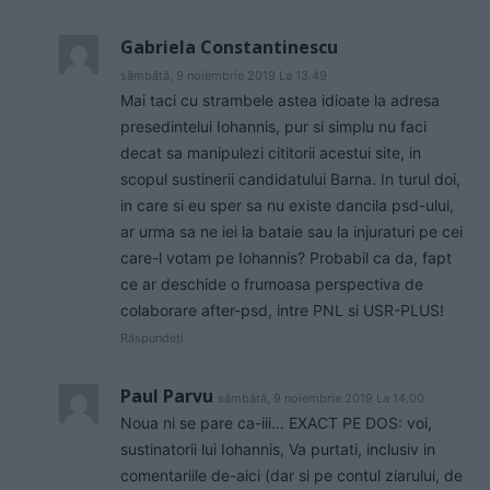
Gabriela Constantinescu
sâmbătă, 9 noiembrie 2019 La 13.49
Mai taci cu strambele astea idioate la adresa
presedintelui Iohannis, pur si simplu nu faci
decat sa manipulezi cititorii acestui site, in
scopul sustinerii candidatului Barna. In turul doi,
in care si eu sper sa nu existe dancila psd-ului,
ar urma sa ne iei la bataie sau la injuraturi pe cei
care-l votam pe Iohannis? Probabil ca da, fapt
ce ar deschide o frumoasa perspectiva de
colaborare after-psd, intre PNL si USR-PLUS!
Răspundeți
Paul Parvu
sâmbătă, 9 noiembrie 2019 La 14.00
Noua ni se pare ca-iii… EXACT PE DOS: voi,
sustinatorii lui Iohannis, Va purtati, inclusiv in
comentariile de-aici (dar si pe contul ziarului, de