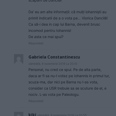
scăpăm de Dăncilă!
Da’ eu am alte informații: că mulți iohanniști au
primit indicatii de a o vota pe… Viorica Dancilă!
Ca să-i dea in cap lui Barna, devenit brusc
incomod pentru Iohannis!
De asta ce mai spui?
Răspundeți
Gabriela Constantinescu
sâmbătă, 9 noiembrie 2019 La 20.10
Personal, nu cred ce spui. Pe de alta parte,
daca ar fi sa nu-l votez pe Iohannis in primul tur,
scuza-ma, dar nici pe Barna nu l-as vota,
consider ca USR trebuie sa se scuture de el, e
nociv. L-as vota pe Paleologu.
Răspundeți
kiki
sâmbătă, 9 noiembrie 2019 La 20.55