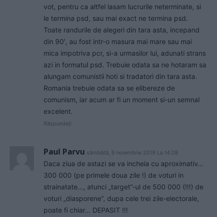
vot, pentru ca altfel lasam lucrurile neterminate, si
le termina psd, sau mai exact ne termina psd.
Toate randurile de alegeri din tara asta, incepand
din 90′, au fost intr-o masura mai mare sau mai
mica impotriva pcr, si-a urmasilor lui, adunati strans
azi in formatul psd. Trebuie odata sa ne hotaram sa
alungam comunistii hoti si tradatori din tara asta.
Romania trebuie odata sa se elibereze de
comunism, iar acum ar fi un moment si-un semnal
excelent.
Răspundeți
Paul Parvu
sâmbătă, 9 noiembrie 2019 La 14.08
Daca ziua de astazi se va incheia cu aproximativ…
300 000 (pe primele doua zile !) de voturi in
strainatate…, atunci „target”-ul de 500 000 (!!!) de
voturi „diasporene”, dupa cele trei zile-electorale,
poate fi chiar… DEPASIT !!!