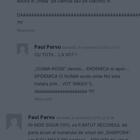
aduce in „finala” pe Dancila sau pe Diaconu !!!
DAAAAAAAAAAAAAAAAAAAAAAAAAAAAAAAAAAAAAAAAAA
?!!!
Răspundeți
Paul Parvu
sâmbătă, 9 noiembrie 2019 La 14.11
CU TOTII… LA VOT !
„CIUMA-ROSIE” devine… ENDEMICA-si-apoi-…
EPIDEMICA (!) NUMAI acolo unde NU este
tratata prin… VOT (MASIV !),
daaaaaaaaaaaaaaaaaaaa ?!!!
Răspundeți
Paul Parvu
sâmbătă, 9 noiembrie 2019 La 14.18
IN MOD SIGUR (!!!!!), va fi BATUT RECORDUL de
pana acum al numarului de voturi din „DIASPORA”:
vor fi CU-MULT (!!!) pesteee… 500 000 de voturi,