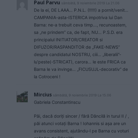
Paul Parvu
sâmbătă, 9 noiembrie 2019 La 21.06
De la ei, DE LAAA… P.N.L. (!!!!!) a pornit/venit…
CAMPANIA-asta-ISTERICA impotriva lui Dan
Barna: ne-a trebuit ceva timp…, recunoastem,
sa „ne prindem” ca, de fapt, NU… P.S.D. era
principalul INITIATOR/CREATOR si
DIFUZOR/RASPANDITOR de „FAKE-NEWS”
despre candidatul NOSTRU, ciii… „liberalii”-
lu’peste(-STRICAT), carora… le este FRICA ca
Barna le va invinge… „FICUSUJL-decorativ” de
la Cotroceni !
Mircius
sâmbătă, 9 noiembrie 2019 La 15.06
Gabriela Constantinscu
Păi, dacă doriți sincer / fără Dăncilă in turul II / ,
păi atunci votați Barna ! Iohannis si așa are un
avans consistent, ajutându-l pe Barna cu voturi