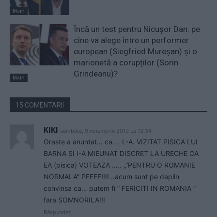
Main
Încă un test pentru Nicușor Dan: pe
cine va alege între un performer
european (Siegfried Mureșan) și o
marionetă a corupților (Sorin
Grindeanu)?
Main
15 COMENTARII
KIKI
sâmbătă, 9 noiembrie 2019 La 13.34
Oraste a anuntat… ca…. L-A. VIZITAT PISICA LUI
BARNA SI I-A MIEUNAT DISCRET LA URECHE CA
EA (pisica) VOTEAZA ….. „”PENTRU O ROMANIE
NORMALA” PFFFF!!!! ..acum sunt pe deplin
convinsa ca… putem fi ” FERICITI IN ROMANIA ”
fara SOMNORILA!!!
Răspundeți