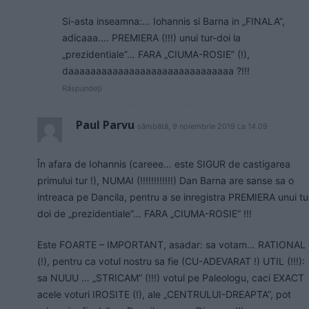
Si-asta inseamna:… Iohannis si Barna in „FINALA”,
adicaaa…. PREMIERA (!!!) unui tur-doi la
„prezidentiale”… FARA „CIUMA-ROSIE” (!),
daaaaaaaaaaaaaaaaaaaaaaaaaaaaaa ?!!!
Răspundeți
Paul Parvu
sâmbătă, 9 noiembrie 2019 La 14.09
În afara de Iohannis (careee… este SIGUR de castigarea
primului tur !), NUMAI (!!!!!!!!!!!!) Dan Barna are sanse sa o
intreaca pe Dancila, pentru a se inregistra PREMIERA unui tu
doi de „prezidentiale”… FARA „CIUMA-ROSIE” !!!
Este FOARTE – IMPORTANT, asadar: sa votam… RATIONAL
(!), pentru ca votul nostru sa fie (CU-ADEVARAT !) UTIL (!!!):
sa NUUU … „STRICAM” (!!!) votul pe Paleologu, caci EXACT
acele voturi IROSITE (!), ale „CENTRULUI-DREAPTA”, pot