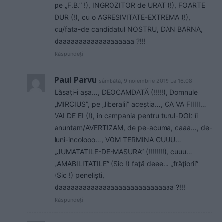
pe „F.B.” !), INGROZITOR de URAT (!), FOARTE
DUR (!), cu o AGRESIVITATE-EXTREMA (!),
cu/fata-de candidatul NOSTRU, DAN BARNA,
daaaaaaaaaaaaaaaaaaa ?!!!
Răspundeți
Paul Parvu
sâmbătă, 9 noiembrie 2019 La 16.08
Lăsați-i așa…, DEOCAMDATĂ (!!!!!), Domnule
„MIRCIUS”, pe „liberalii” aceștia…, CA VA FIIIII…
VAI DE EI (!), in campania pentru turul-DOI: îi
anuntam/AVERTIZAM, de pe-acuma, caaa…, de-
luni-incolooo…, VOM TERMINA CUUU…
„JUMATATILE-DE-MASURA” (!!!!!!!!), cuuu…
„AMABILITATILE” (Sic !) față deee… „frățiorii”
(Sic !) peneliști,
daaaaaaaaaaaaaaaaaaaaaaaaaaaaa ?!!!
Răspundeți