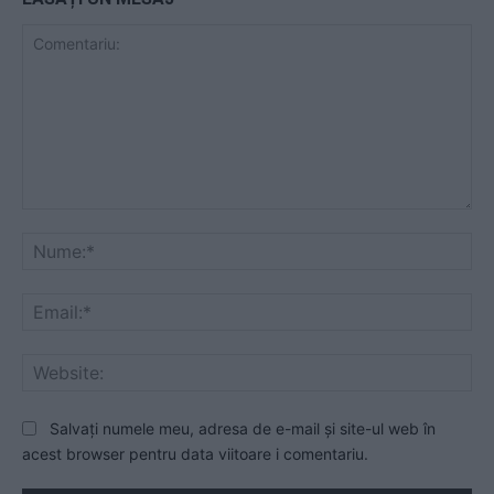
Comentariu:
Nu
Ema
Web
Salvați numele meu, adresa de e-mail și site-ul web în
acest browser pentru data viitoare i comentariu.