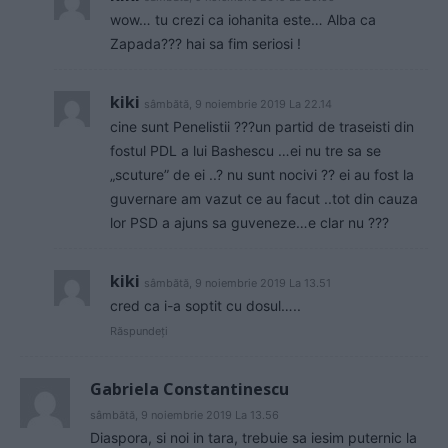
wow… tu crezi ca iohanita este… Alba ca
Zapada??? hai sa fim seriosi !
kiki
sâmbătă, 9 noiembrie 2019 La 22.14
cine sunt Penelistii ???un partid de traseisti din
fostul PDL a lui Bashescu …ei nu tre sa se
„scuture” de ei ..? nu sunt nocivi ?? ei au fost la
guvernare am vazut ce au facut ..tot din cauza
lor PSD a ajuns sa guveneze…e clar nu ???
kiki
sâmbătă, 9 noiembrie 2019 La 13.51
cred ca i-a soptit cu dosul…..
Răspundeți
Gabriela Constantinescu
sâmbătă, 9 noiembrie 2019 La 13.56
Diaspora, si noi in tara, trebuie sa iesim puternic la