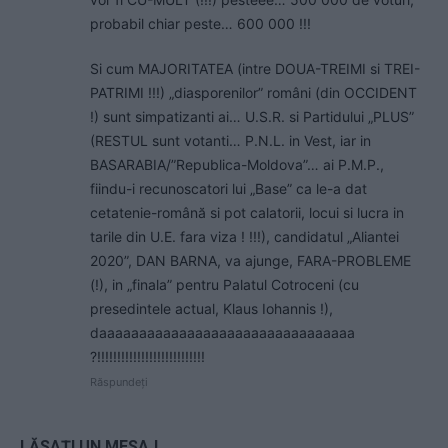
probabil chiar peste… 600 000 !!!
Si cum MAJORITATEA (intre DOUA-TREIMI si TREI-
PATRIMI !!!) „diasporenilor” români (din OCCIDENT
!) sunt simpatizanti ai… U.S.R. si Partidului „PLUS”
(RESTUL sunt votanti… P.N.L. in Vest, iar in
BASARABIA/”Republica-Moldova”… ai P.M.P.,
fiindu-i recunoscatori lui „Base” ca le-a dat
cetatenie-română si pot calatorii, locui si lucra in
tarile din U.E. fara viza ! !!!), candidatul „Aliantei
2020”, DAN BARNA, va ajunge, FARA-PROBLEME
(!), in „finala” pentru Palatul Cotroceni (cu
presedintele actual, Klaus Iohannis !),
daaaaaaaaaaaaaaaaaaaaaaaaaaaaaaaa
?!!!!!!!!!!!!!!!!!!!!!!!!!!!
Răspundeți
LĂSAȚI UN MESAJ