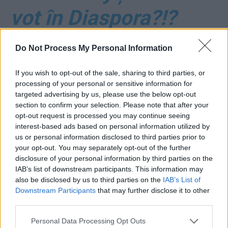
vot în Diaspora?!?
MAE spune că
Do Not Process My Personal Information
posibilitatea este
If you wish to opt-out of the sale, sharing to third parties, or
processing of your personal or sensitive information for
„foarte mare”! Dăncilă
targeted advertising by us, please use the below opt-out
section to confirm your selection. Please note that after your
loveşte şi din afara
opt-out request is processed you may continue seeing
interest-based ads based on personal information utilized by
Guvernului
us or personal information disclosed to third parties prior to
your opt-out. You may separately opt-out of the further
disclosure of your personal information by third parties on the
IAB’s list of downstream participants. This information may
*
EDITORIAL
also be disclosed by us to third parties on the
IAB’s List of
Downstream Participants
that may further disclose it to other
CRISTINA ȚOPESCU:
third parties.
Personal Data Processing Opt Outs