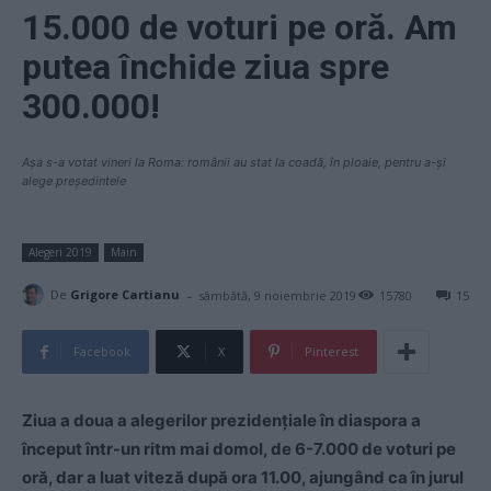
15.000 de voturi pe oră. Am
putea închide ziua spre
300.000!
Așa s-a votat vineri la Roma: românii au stat la coadă, în ploaie, pentru a-și
alege președintele
Alegeri 2019
Main
-
De
Grigore Cartianu
sâmbătă, 9 noiembrie 2019
15780
15
Facebook
X
Pinterest
Ziua a doua a alegerilor prezidențiale în diaspora a
început într-un ritm mai domol, de 6-7.000 de voturi pe
oră, dar a luat viteză după ora 11.00, ajungând ca în jurul