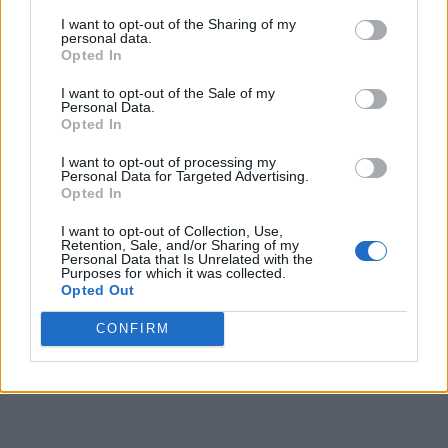
E rândul nostru să le
I want to opt-out of the Sharing of my
personal data.
râdem în nas!
Opted In
I want to opt-out of the Sale of my
Personal Data.
*
Votați Iohannis!
Opted In
Votați Barna! Votați
I want to opt-out of processing my
Personal Data for Targeted Advertising.
Opted In
Paleologu! Nu votați
I want to opt-out of Collection, Use,
Retention, Sale, and/or Sharing of my
Dăncilă, Diaconu sau
Personal Data that Is Unrelated with the
Purposes for which it was collected.
Opted Out
alte rebuturi!
CONFIRM
- Advertisement -