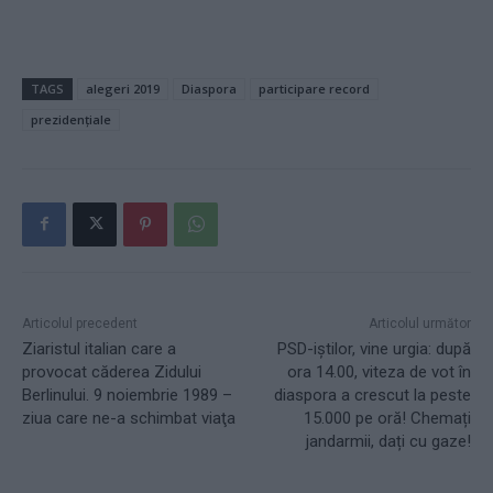
TAGS
alegeri 2019
Diaspora
participare record
prezidențiale
Articolul precedent
Articolul următor
Ziaristul italian care a
PSD-iștilor, vine urgia: după
provocat căderea Zidului
ora 14.00, viteza de vot în
Berlinului. 9 noiembrie 1989 –
diaspora a crescut la peste
ziua care ne-a schimbat viaţa
15.000 pe oră! Chemați
jandarmii, dați cu gaze!