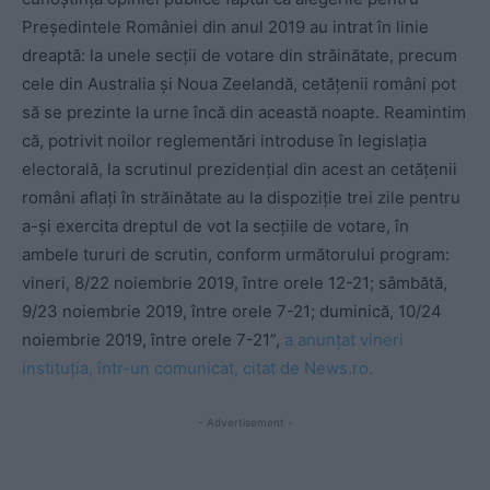
Preşedintele României din anul 2019 au intrat în linie
dreaptă: la unele secţii de votare din străinătate, precum
cele din Australia şi Noua Zeelandă, cetăţenii români pot
să se prezinte la urne încă din această noapte. Reamintim
că, potrivit noilor reglementări introduse în legislaţia
electorală, la scrutinul prezidenţial din acest an cetăţenii
români aflaţi în străinătate au la dispoziţie trei zile pentru
a-şi exercita dreptul de vot la secţiile de votare, în
ambele tururi de scrutin, conform următorului program:
vineri, 8/22 noiembrie 2019, între orele 12-21; sâmbătă,
9/23 noiembrie 2019, între orele 7-21; duminică, 10/24
noiembrie 2019, între orele 7-21”,
a anunţat vineri
instituţia, într-un comunicat, citat de News.ro.
- Advertisement -