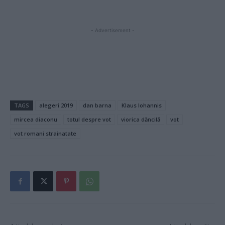
- Advertisement -
TAGS
alegeri 2019
dan barna
Klaus Iohannis
mircea diaconu
totul despre vot
viorica dăncilă
vot
vot romani strainatate