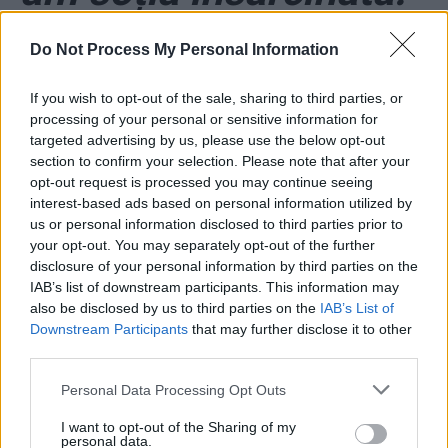
Sunt tată de patru
Do Not Process My Personal Information
copii, dintre care trei
If you wish to opt-out of the sale, sharing to third parties, or
processing of your personal or sensitive information for
născuți”
targeted advertising by us, please use the below opt-out
section to confirm your selection. Please note that after your
opt-out request is processed you may continue seeing
*
VIDEO. Melteanul
interest-based ads based on personal information utilized by
us or personal information disclosed to third parties prior to
Cumpănașu către cei care-l
your opt-out. You may separately opt-out of the further
disclosure of your personal information by third parties on the
critică: „Voi nu aveți soții atât
IAB’s list of downstream participants. This information may
also be disclosed by us to third parties on the
IAB’s List of
de frumoase ca a mea! Sunteți
Downstream Participants
that may further disclose it to other
geloși și penibili!”
third parties.
Personal Data Processing Opt Outs
I want to opt-out of the Sharing of my
personal data.