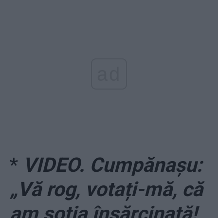
ad
*
VIDEO. Cumpănașu:
„Vă rog, votați-mă, că
am soția însărcinată!