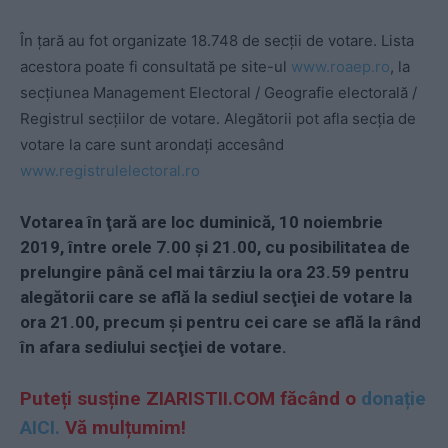
În ţară au fot organizate 18.748 de secţii de votare. Lista
acestora poate fi consultată pe site-ul
www.roaep.ro
, la
secţiunea Management Electoral / Geografie electorală /
Registrul secţiilor de votare. Alegătorii pot afla secţia de
votare la care sunt arondaţi accesând
www.registrulelectoral.ro
Votarea în ţară are loc duminică, 10 noiembrie
2019, între orele 7.00 şi 21.00, cu posibilitatea de
prelungire până cel mai târziu la ora 23.59 pentru
alegătorii care se află la sediul secţiei de votare la
ora 21.00, precum şi pentru cei care se află la rând
în afara sediului secţiei de votare.
Puteți susține ZIARISTII.COM făcând o
donație
AICI.
Vă mulțumim!