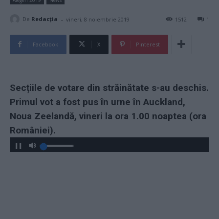
-
De
Redacţia
vineri, 8 noiembrie 2019
1512
1
Facebook
X
Pinterest
Secțiile de votare din străinătate s-au deschis.
Primul vot a fost pus în urne în Auckland,
Noua Zeelandă, vineri la ora 1.00 noaptea (ora
României).