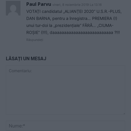
Paul Parvu
vineri, 8 noiembrie 2019 La 13.16
VOTAȚI candidatul „ALIANȚEI 2020” U.S.R.-PLUS,
DAN BARNA, pentru a înregistra… PREMIERA (!)
unui tur-doi la „prezidențiale” FĂRĂ… „CIUMA-
ROȘIE” (!!!), daaaaaaaaaaaaaaaaaaaaaaaaaa ?!!!
Răspundeți
LĂSAȚI UN MESAJ
Comentariu:
Nu