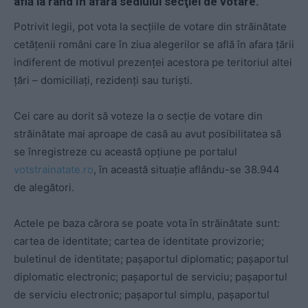
află la rând în afara sediului secţiei de votare.
Potrivit legii, pot vota la secţiile de votare din străinătate
cetăţenii români care în ziua alegerilor se află în afara ţării
indiferent de motivul prezenţei acestora pe teritoriul altei
ţări – domiciliaţi, rezidenţi sau turişti.
Cei care au dorit să voteze la o secţie de votare din
străinătate mai aproape de casă au avut posibilitatea să
se înregistreze cu această opţiune pe portalul
votstrainatate.ro
, în această situaţie aflându-se 38.944
de alegători.
Actele pe baza cărora se poate vota în străinătate sunt:
cartea de identitate; cartea de identitate provizorie;
buletinul de identitate; paşaportul diplomatic; paşaportul
diplomatic electronic; paşaportul de serviciu; paşaportul
de serviciu electronic; paşaportul simplu, paşaportul