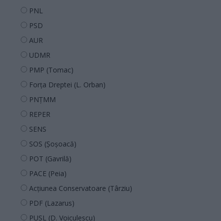
PNL
PSD
AUR
UDMR
PMP (Tomac)
Forța Dreptei (L. Orban)
PNȚMM
REPER
SENS
SOS (Șoșoacă)
POT (Gavrilă)
PACE (Peia)
Acțiunea Conservatoare (Târziu)
PDF (Lazarus)
PUSL (D. Voiculescu)