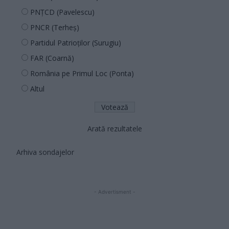
PNȚCD (Pavelescu)
PNCR (Terheș)
Partidul Patrioților (Surugiu)
FAR (Coarnă)
România pe Primul Loc (Ponta)
Altul
Arată rezultatele
Arhiva sondajelor
- Advertisment -