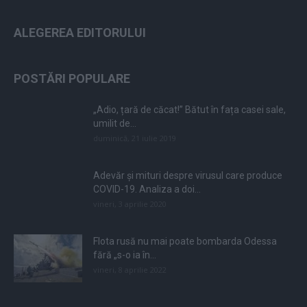
ALEGEREA EDITORULUI
POSTĂRI POPULARE
„Adio, țară de căcat!” Bătut în fața casei sale,
umilit de...
duminică, 21 iulie 2019
Adevăr și mituri despre virusul care produce
COVID-19. Analiza a doi...
vineri, 3 aprilie 2020
Flota rusă nu mai poate bombarda Odessa
fără „s-o ia în...
vineri, 8 aprilie 2022