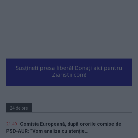
Susțineți presa liberă! Donați aici pentru
Ziaristii.com!
24 de ore
21.40
Comisia Europeană, după ororile comise de
PSD-AUR: ”Vom analiza cu atenție...