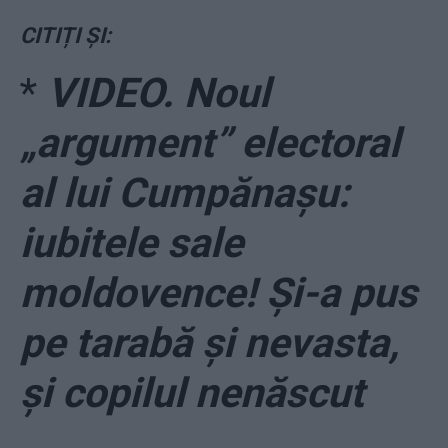
CITIȚI ȘI:
*
VIDEO. Noul
„argument” electoral
al lui Cumpănașu:
iubitele sale
moldovence! Și-a pus
pe tarabă și nevasta,
și copilul nenăscut