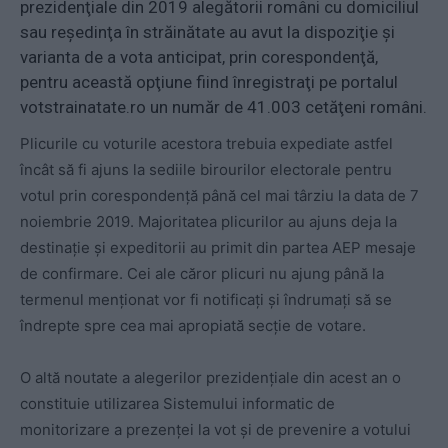
prezidenţiale din 2019 alegătorii români cu domiciliul
sau reşedinţa în străinătate au avut la dispoziţie şi
varianta de a vota anticipat, prin corespondenţă,
pentru această opţiune fiind înregistraţi pe portalul
votstrainatate.ro un număr de 41.003 cetăţeni români.
Plicurile cu voturile acestora trebuia expediate astfel
încât să fi ajuns la sediile birourilor electorale pentru
votul prin corespondenţă până cel mai târziu la data de 7
noiembrie 2019. Majoritatea plicurilor au ajuns deja la
destinaţie şi expeditorii au primit din partea AEP mesaje
de confirmare. Cei ale căror plicuri nu ajung până la
termenul menţionat vor fi notificaţi şi îndrumaţi să se
îndrepte spre cea mai apropiată secţie de votare.
O altă noutate a alegerilor prezidenţiale din acest an o
constituie utilizarea Sistemului informatic de
monitorizare a prezenţei la vot şi de prevenire a votului