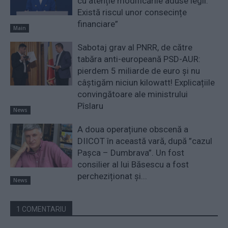
cu atenție modificările aduse legii.
Există riscul unor consecințe
financiare”
Main
Sabotaj grav al PNRR, de către
tabăra anti-europeană PSD-AUR:
pierdem 5 miliarde de euro și nu
câștigăm niciun kilowatt! Explicațiile
convingătoare ale ministrului
Pîslaru
News
A doua operațiune obscenă a
DIICOT în această vară, după ”cazul
Pașca – Dumbrava”. Un fost
consilier al lui Băsescu a fost
percheziționat și...
News
1 COMENTARIU