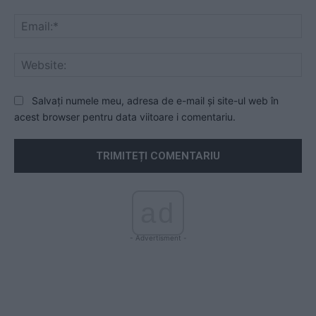
Ema
Web
Salvați numele meu, adresa de e-mail și site-ul web în
acest browser pentru data viitoare i comentariu.
ad
- Advertisment -