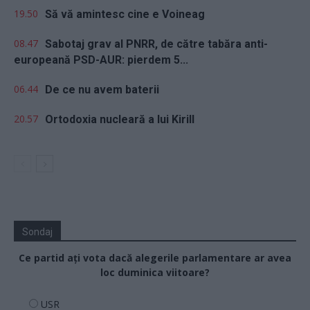
19.50
Să vă amintesc cine e Voineag
08.47
Sabotaj grav al PNRR, de către tabăra anti-
europeană PSD-AUR: pierdem 5...
06.44
De ce nu avem baterii
20.57
Ortodoxia nucleară a lui Kirill
Sondaj
Ce partid ați vota dacă alegerile parlamentare ar avea
loc duminica viitoare?
USR