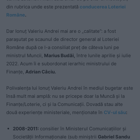
din rubrica unde este prezentată
conducerea Loteriei
Române
.
Dar Ionuț Valeriu Andrei mai are o „calitate”: a fost
parașutat pe scaunul de director general al Loteriei
Române după ce l-a consiliat preț de câteva luni pe
ministrul Muncii,
Marius Budăi,
între lunile aprilie și iulie
2022. Acum îi e subordonat ierarhic ministrului de
Finanțe,
Adrian Câciu.
Polivalența lui Ionuț Valeriu Andrei în mediul bugetar este
însă mult mai amplă: nu se pricepe doar la Muncă și la
Finanțe/Loterie, ci și la Comunicații. Dovadă stau alte
două experiențe ministeriale, menționate în
CV-ul său
:
2008-2011:
consilier în Ministerul Comunicațiilor și
Societății Informaționale (sub miniștrii
Gabriel Sandu