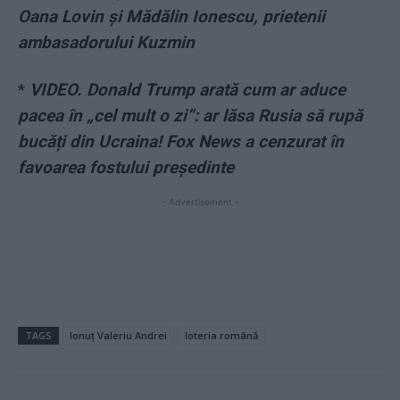
Oana Lovin și Mădălin Ionescu, prietenii
ambasadorului Kuzmin
*
VIDEO. Donald Trump arată cum ar aduce
pacea în „cel mult o zi”: ar lăsa Rusia să rupă
bucăți din Ucraina! Fox News a cenzurat în
favoarea fostului președinte
- Advertisement -
TAGS
Ionuț Valeriu Andrei
loteria română