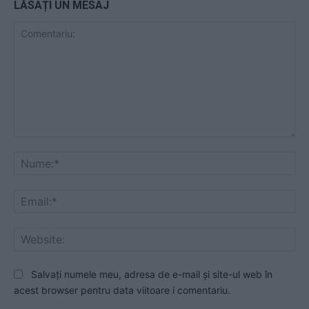
LĂSAȚI UN MESAJ
Comentariu:
Nu
Ema
Web
Salvați numele meu, adresa de e-mail și site-ul web în
acest browser pentru data viitoare i comentariu.