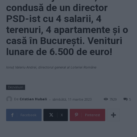
condusă de un director
PSD-ist cu 4 salarii, 4
terenuri, 4 apartamente și o
casă în București. Venituri
lunare de 6.500 de euro!
Ionuț Valeriu Andrei, directorul general al Loteriei Române
Dezvăluiri
-
De
Cristian Hubali
sâmbătă, 11 martie 2023
7929
5
Facebook
X
Pinterest