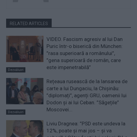
RELATED ARTICLES
VIDEO. Fascism agresiv al lui Dan
Puric într-o biserică din München:
”rasa superioară a românului”,
”gena superioară de român, care
este impenetrabilă”
Dezvăluiri
Rețeaua rusească de la lansarea de
carte a lui Dungaciu, la Chișinău:
”diplomați”, agenți GRU, oamenii lui
Dodon și ai lui Ceban. ”Săgețile”
Moscovei...
Dezvăluiri
Liviu Dragnea: ”PSD este undeva la
12%, poate și mai jos – și va