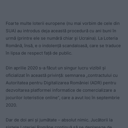
Foarte multe loterii europene (nu mai vorbim de cele din
SUA) au introdus deja această procedură cu ani buni în
urmă (printre ele se numără chiar și Ucraina). La Loteria
Română, însă, e o indolență scandaloasă, care se traduce
în lipsa de respect față de public.
Din aprilie 2020 s-a făcut un singur lucru vizibil și
oficializat în această privință: semnarea „contractului cu
Autoritatea pentru Digitalizarea României (ADR) pentru
dezvoltarea platformei informatice de comercializare a
jocurilor loteristice online”, care a avut loc în septembrie
2020.
Dar de doi ani și jumătate – absolut nimic. Jucătorii la
sistele Loteriei Române continuă să se deplaseze de