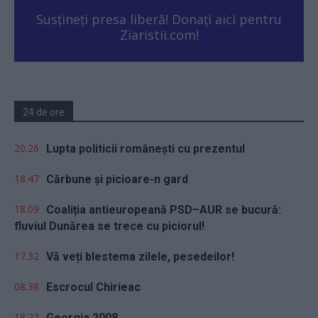
Susțineți presa liberă! Donați aici pentru
Ziaristii.com!
24 de ore
20.26
Lupta politicii românești cu prezentul
18.47
Cărbune și picioare-n gard
18.09
Coaliția antieuropeană PSD–AUR se bucură:
fluviul Dunărea se trece cu piciorul!
17.32
Vă veți blestema zilele, pesedeilor!
08.38
Escrocul Chirieac
18.22
Georgia 2008