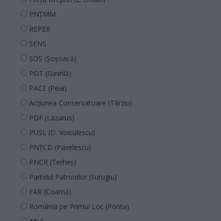
PNȚMM
REPER
SENS
SOS (Șoșoacă)
POT (Gavrilă)
PACE (Peia)
Acțiunea Conservatoare (Târziu)
PDF (Lazarus)
PUSL (D. Voiculescu)
PNȚCD (Pavelescu)
PNCR (Terheș)
Partidul Patrioților (Surugiu)
FAR (Coarnă)
România pe Primul Loc (Ponta)