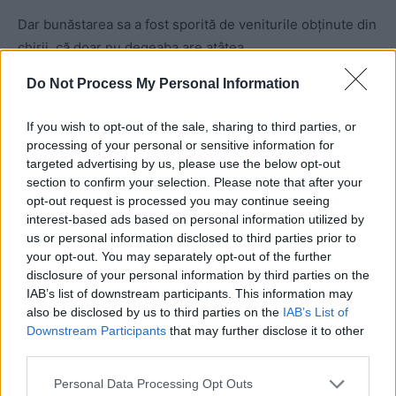
Dar bunăstarea sa a fost sporită de veniturile obținute din
chirii, că doar nu degeaba are atâtea
apartamente:
86.975 de lei
și pe partea asta.
Do Not Process My Personal Information
Tot în 2022 a mai încasat și
163.255 de lei
din dividende,
If you wish to opt-out of the sale, sharing to third parties, or
de la SC IL Master Tranzit SRL Târgu Jiu.
processing of your personal or sensitive information for
targeted advertising by us, please use the below opt-out
section to confirm your selection. Please note that after your
Total venituri în 2022:
384.817 de lei
(circa
78.300 de
opt-out request is processed you may continue seeing
euro,
la cursul de azi).
interest-based ads based on personal information utilized by
us or personal information disclosed to third parties prior to
Asta înseamnă
32.068 de lei (6.525 de euro),
în medie,
your opt-out. You may separately opt-out of the further
disclosure of your personal information by third parties on the
pe lună.
IAB’s list of downstream participants. This information may
also be disclosed by us to third parties on the
IAB’s List of
Soția sa lucrează la ministerul
Downstream Participants
that may further disclose it to other
third parties.
PNL-istului Boloș
Personal Data Processing Opt Outs