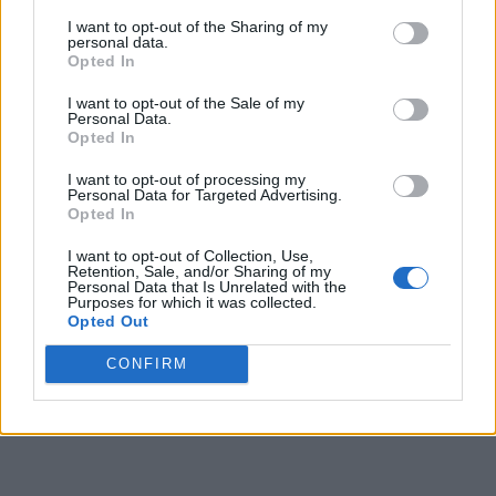
Dar cum un bugetar serios nu se „mufează” singur la
I want to opt-out of the Sharing of my
personal data.
bugetul generos al statului, ci se aplică tactica „mufării în
Opted In
grup” (sau în familie), Ionuț Valeriu Andrei are un sprijin
I want to opt-out of the Sale of my
de nădejde în soția sa,
Luminița Daniela Andrei.
Personal Data.
Opted In
I want to opt-out of processing my
Personal Data for Targeted Advertising.
Opted In
I want to opt-out of Collection, Use,
Retention, Sale, and/or Sharing of my
Personal Data that Is Unrelated with the
Purposes for which it was collected.
ad
Opted Out
CONFIRM