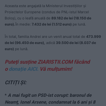
Aceasta este angajată la Ministerul Investițiilor și
Proiectelor Europene (condus de PNL-istul Marcel
Boloș), cu o leafă anuală de
89.182 de lei (18.150 de
euro).
În medie:
7.432 de lei (1.512 euro)
pe lună.
În total, familia Andrei are un venit anual total de
473.999
de lei (96.450 de euro),
adică
39.500 de lei (8.037 de
euro)
pe lună.
Puteți susține ZIARISTII.COM făcând
o
donație AICI.
Vă mulțumim!
CITIȚI ȘI:
*
A mai fugit un PSD-ist corupt: baronul de
Neamț, Ionel Arsene, condamnat la 6 ani și 8