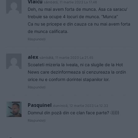
Vlaicu
sâmbătă, 11 martie 2023 La 17.48
Deh, nu mai avem forta de munca. Asa ca saracu’
trebuie sa ocupe 4 locuri de munca. ”Munca”
Ca nu se pricepe e din cauza ca nu mai avem forta
de munca calificata.
Răspundeți
alex
sâmbătă, 11 martie 2023 La 21.45
Scoateti mizeria la iveala, ni ca slugile de la Hot
News care dezinformeaza si cenzureaza la ordin
orice nu e conform dorintei stapanilor lor.
Răspundeți
Pasquinel
duminică, 12 martie 2023 La 12.33
Domnul din poză din ce clan face parte? :)))))
Răspundeți