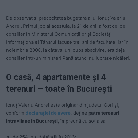
De observat și precocitatea bugetară a lui Ionuț Valeriu
Andrei. Primul job al acestuia, la 21 de ani, a fost cel de
consilier în Ministerul Comunicațiilor și Societății
Informaționale! Tânărul făcuse trei ani de facultate, iar în
noiembrie 2008, la câteva luni după absolvire, era deja
consilier într-un minister! Până atunci nu lucrase nicăieri.
O casă, 4 apartamente și 4
terenuri – toate în București
Ionuț Valeriu Andrei este originar din județul Gorj și,
conform
declarației de avere
,
deține
patru terenuri
intravilane în București,
împreună cu soția sa:
de 254 mp, dobândit în 2013;