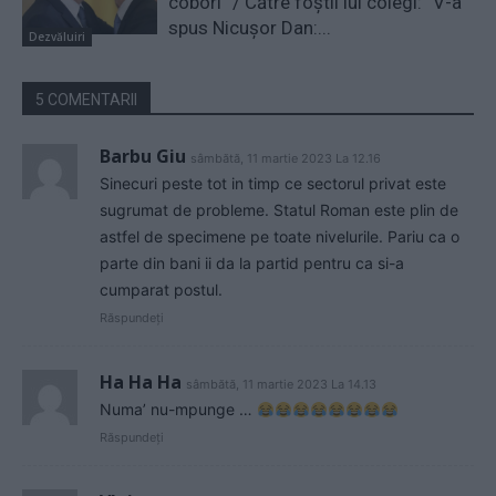
coborî” / Către foștii lui colegi: ”V-a
spus Nicușor Dan:...
Dezvăluiri
5 COMENTARII
Barbu Giu
sâmbătă, 11 martie 2023 La 12.16
Sinecuri peste tot in timp ce sectorul privat este
sugrumat de probleme. Statul Roman este plin de
astfel de specimene pe toate nivelurile. Pariu ca o
parte din bani ii da la partid pentru ca si-a
cumparat postul.
Răspundeți
Ha Ha Ha
sâmbătă, 11 martie 2023 La 14.13
Numa’ nu-mpunge …
Răspundeți