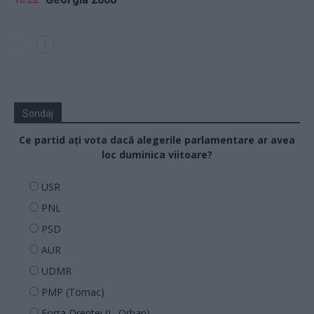
Sondaj
Ce partid ați vota dacă alegerile parlamentare ar avea
loc duminica viitoare?
USR
PNL
PSD
AUR
UDMR
PMP (Tomac)
Forța Dreptei (L. Orban)