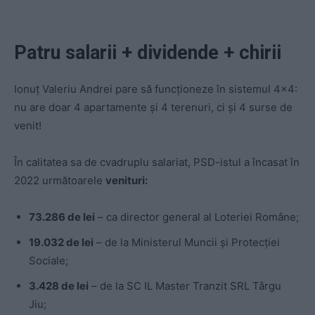
Patru salarii + dividende + chirii
Ionuț Valeriu Andrei pare să funcționeze în sistemul 4×4:
nu are doar 4 apartamente și 4 terenuri, ci și 4 surse de
venit!
În calitatea sa de cvadruplu salariat, PSD-istul a încasat în
2022 următoarele
venituri:
73.286 de lei
– ca director general al Loteriei Române;
19.032 de lei
– de la Ministerul Muncii și Protecției
Sociale;
3.428 de lei
– de la SC IL Master Tranzit SRL Târgu
Jiu;