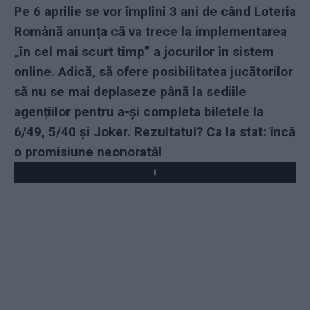
Pe 6 aprilie se vor împlini 3 ani de când Loteria
Română anunța că va trece la implementarea
„în cel mai scurt timp” a jocurilor în sistem
online. Adică, să ofere posibilitatea jucătorilor
să nu se mai deplaseze până la sediile
agențiilor pentru a-și completa biletele la
6/49, 5/40 și Joker. Rezultatul? Ca la stat: încă
o promisiune neonorată!
Play