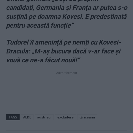
candidați, Germania și Franța ar putea s-o
susțină pe doamna Kovesi. E predestinată
pentru această funcție”
Tudorel îi amenință pe nemți cu Kovesi-
Dracula: „M-aș bucura dacă v-ar face și
vouă ce ne-a făcut nouă!”
- Advertisement -
TAGS
ALDE
austrieci
excludere
tăriceanu