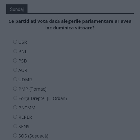
Sondaj
Ce partid ați vota dacă alegerile parlamentare ar avea
loc duminica viitoare?
USR
PNL
PSD
AUR
UDMR
PMP (Tomac)
Forța Dreptei (L. Orban)
PNȚMM
REPER
SENS
SOS (Șoșoacă)