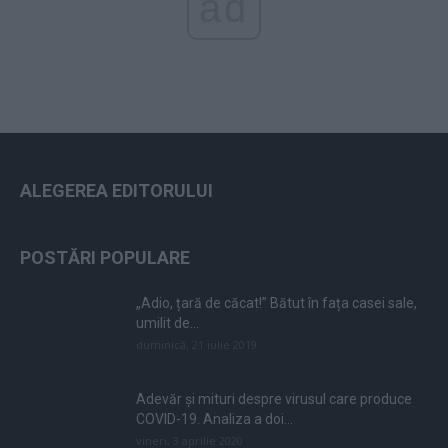
ad
ALEGEREA EDITORULUI
POSTĂRI POPULARE
„Adio, țară de căcat!” Bătut în fața casei sale,
umilit de...
duminică, 21 iulie 2019
Adevăr și mituri despre virusul care produce
COVID-19. Analiza a doi...
vineri, 3 aprilie 2020