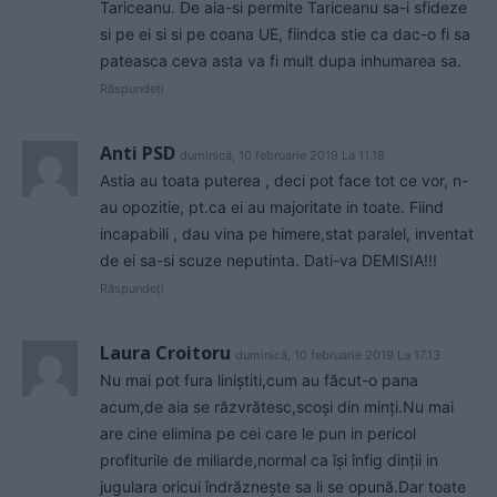
Tariceanu. De aia-si permite Tariceanu sa-i sfideze
si pe ei si si pe coana UE, fiindca stie ca dac-o fi sa
pateasca ceva asta va fi mult dupa inhumarea sa.
Răspundeți
Anti PSD
duminică, 10 februarie 2019 La 11.18
Astia au toata puterea , deci pot face tot ce vor, n-
au opozitie, pt.ca ei au majoritate in toate. Fiind
incapabili , dau vina pe himere,stat paralel, inventat
de ei sa-si scuze neputinta. Dati-va DEMISIA!!!
Răspundeți
Laura Croitoru
duminică, 10 februarie 2019 La 17.13
Nu mai pot fura liniștiti,cum au făcut-o pana
acum,de aia se răzvrătesc,scoși din minți.Nu mai
are cine elimina pe cei care le pun in pericol
profiturile de miliarde,normal ca își înfig dinții in
jugulara oricui îndrăznește sa li se opună.Dar toate