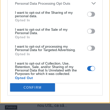
Personal Data Processing Opt Outs
RELATED ARTICLES
I want to opt-out of the Sharing of my
personal data.
Ludovic Orban, decisiv de trei ori în
Opted In
cariera lui Nicușor Dan.
I want to opt-out of the Sale of my
”Recunoștința” actualului
Personal Data.
președinte: l-a dat afară după o lună
Opted In
și jumătate!
Politică
I want to opt-out of processing my
Personal Data for Targeted Advertising.
Șeful USR despre noua minciună
Opted In
lansată de televiziunile PSD: ”Nu
I want to opt-out of Collection, Use,
negociem! Nu dăm stabilitate
Retention, Sale, and/or Sharing of my
Personal Data that Is Unrelated with the
corupților!”
Politică
Purposes for which it was collected.
Opted Out
Sondajul care a isterizat
CONFIRM
propaganda TV. Cu Bolojan, PNL
zdrobește PSD: 21,9% – 13,3%!
Premierul e presat să accepte un
nou USL, ca să...
Politică