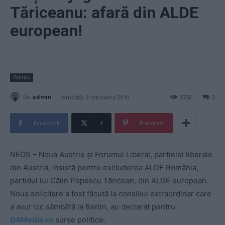
Tăriceanu: afară din ALDE
european!
Politică
-
De
admin
sâmbătă, 9 februarie 2019
5758
3
Facebook
X
Pinterest
NEOS – Noua Austrie și Forumul Liberal, partielel liberale
din Austria, insistă pentru excluderea ALDE România,
partidul lui Călin Popescu Tăricean, din ALDE european.
Noua solicitare a fost făcută la consiliul extraordinar care
a avut loc sâmbătă la Berlin, au declarat pentru
G4Media.ro
surse politice.