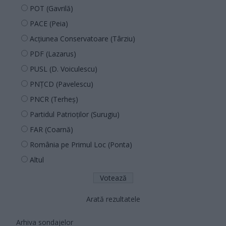
POT (Gavrilă)
PACE (Peia)
Acțiunea Conservatoare (Târziu)
PDF (Lazarus)
PUSL (D. Voiculescu)
PNȚCD (Pavelescu)
PNCR (Terheș)
Partidul Patrioților (Surugiu)
FAR (Coarnă)
România pe Primul Loc (Ponta)
Altul
Arată rezultatele
Arhiva sondajelor