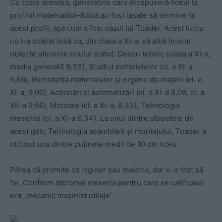
Cu toate acestea, generațiile care începuseră liceul la
profilul matematică-fizică au fost lăsate să termine la
acest profil, așa cum a fost cazul lui Toader. Acest lucru
nu l-a scăpat însă ca, din clasa a XI-a, să aibă în orar
obiecte aferente noului statut: Desen tehnic (clasa a XI-a,
media generală 9,33), Studiul materialelor (cl. a XI-a,
9,66), Rezistența materialelor și organe de mașini (cl. a
XI-a, 9,00), Acționări și automatizări (cl. a XI-a 8,00, cl. a
XII-a 9,66), Motoare (cl. a XI-a, 8,33), Tehnologia
meseriei (cl. a XI-a 9,34). La unul dintre obiectele de
acest gen, Tehnologia asamblării și montajului, Toader a
obținut una dintre puținele medii de 10 din liceu.
Părea că promite ca inginer sau maistru, dar n-a fost să
fie. Conform diplomei meseria pentru care se calificase
era „mecanic ma
ș
inist utilaje”.