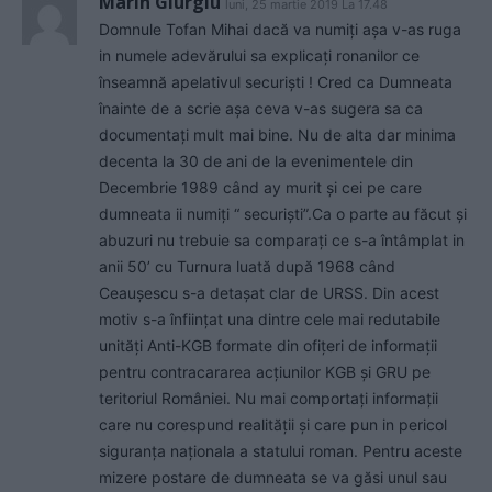
Marin Giurgiu
luni, 25 martie 2019 La 17.48
Domnule Tofan Mihai dacă va numiți așa v-as ruga
in numele adevărului sa explicați ronanilor ce
înseamnă apelativul securiști ! Cred ca Dumneata
înainte de a scrie așa ceva v-as sugera sa ca
documentați mult mai bine. Nu de alta dar minima
decenta la 30 de ani de la evenimentele din
Decembrie 1989 când ay murit și cei pe care
dumneata ii numiți “ securiști”.Ca o parte au făcut și
abuzuri nu trebuie sa comparați ce s-a întâmplat in
anii 50’ cu Turnura luată după 1968 când
Ceaușescu s-a detașat clar de URSS. Din acest
motiv s-a înființat una dintre cele mai redutabile
unități Anti-KGB formate din ofițeri de informații
pentru contracararea acțiunilor KGB și GRU pe
teritoriul României. Nu mai comportați informații
care nu corespund realității și care pun in pericol
siguranța naționala a statului roman. Pentru aceste
mizere postare de dumneata se va găsi unul sau