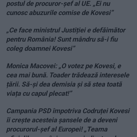
postul de procuror-şef al UE. „Ei nu
cunosc abuzurile comise de Kovesi”
„Ce face ministrul Justiției e defăimător
pentru România! Sunt mândru să-i fiu
coleg doamnei Kovesi”
Monica Macovei: „O votez pe Kovesi, e
cea mai bună. Toader trădează interesele
țării. Să-și dea demisia și să stea toată
viața cu capul plecat!”
Campania PSD împotriva Codruței Kovesi
îi crește acesteia șansele de a deveni
procurorul-șef al Europei! „Teama