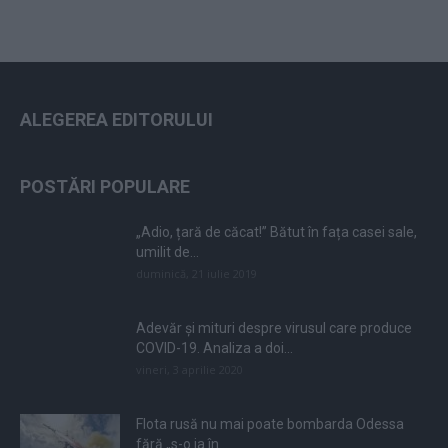
ALEGEREA EDITORULUI
POSTĂRI POPULARE
„Adio, țară de căcat!” Bătut în fața casei sale,
umilit de...
duminică, 21 iulie 2019
Adevăr și mituri despre virusul care produce
COVID-19. Analiza a doi...
vineri, 3 aprilie 2020
Flota rusă nu mai poate bombarda Odessa
fără „s-o ia în...