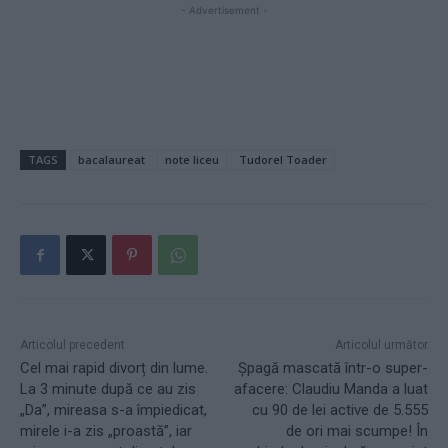
- Advertisement -
TAGS
bacalaureat
note liceu
Tudorel Toader
Articolul precedent
Articolul următor
Cel mai rapid divorț din lume.
Șpagă mascată într-o super-
La 3 minute după ce au zis
afacere: Claudiu Manda a luat
„Da”, mireasa s-a împiedicat,
cu 90 de lei active de 5.555
mirele i-a zis „proastă”, iar
de ori mai scumpe! În