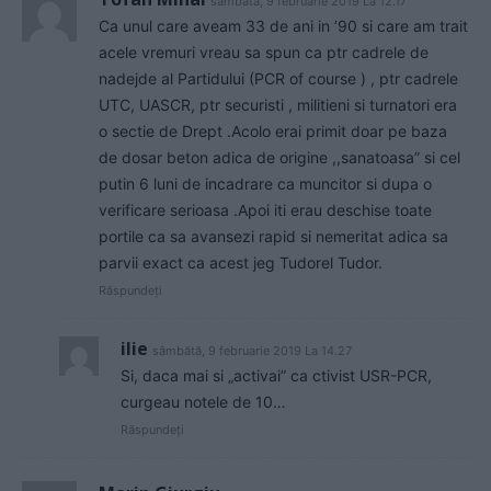
sâmbătă, 9 februarie 2019 La 12.17
Ca unul care aveam 33 de ani in ’90 si care am trait
acele vremuri vreau sa spun ca ptr cadrele de
nadejde al Partidului (PCR of course ) , ptr cadrele
UTC, UASCR, ptr securisti , militieni si turnatori era
o sectie de Drept .Acolo erai primit doar pe baza
de dosar beton adica de origine ,,sanatoasa” si cel
putin 6 luni de incadrare ca muncitor si dupa o
verificare serioasa .Apoi iti erau deschise toate
portile ca sa avansezi rapid si nemeritat adica sa
parvii exact ca acest jeg Tudorel Tudor.
Răspundeți
ilie
sâmbătă, 9 februarie 2019 La 14.27
Si, daca mai si „activai” ca ctivist USR-PCR,
curgeau notele de 10…
Răspundeți