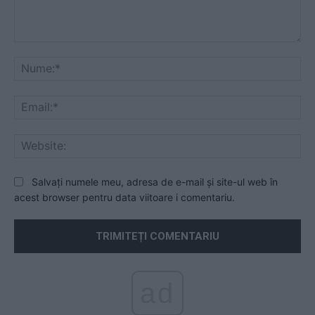
Comentariu:
Nu
Ema
Web
Salvați numele meu, adresa de e-mail și site-ul web în
acest browser pentru data viitoare i comentariu.
ad