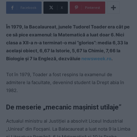
Facebook
X
Pinterest
În 1979, la Bacalaureat, junele Tudorel Toader era cât pe
ce să pice examenul: la Matematică a luat doar 6. Nici
clasa a XII-a n-a terminat-o mai ”glorios”: media 6,33 la
același obiect, 6,67 la Istorie, 5,67 la Chimie, 7,66 la
Biologie și 7 la Engleză, dezvăluie
newsweek.ro
.
Tot în 1979, Toader a fost respins la examenul de
admitere la facultate, devenind student la Drept abia în
1982.
De meserie „mecanic ma
ș
inist utilaje”
Actualul ministru al Justiției a absolvit Liceul Industrial
„Unirea” din Focșani. La Balacaureat a luat nota 9 la Limba
și Literatura Română, 6 la Matematică și 10 la Proba