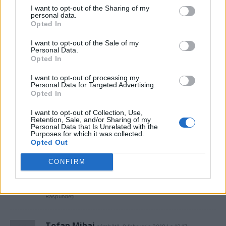
I want to opt-out of the Sharing of my
personal data.
Opted In
I want to opt-out of the Sale of my
Personal Data.
Opted In
I want to opt-out of processing my
Personal Data for Targeted Advertising.
Opted In
Gino
sâmbătă, 9 februarie 2019 La 10.50
Ceva nu se leaga, cu notele astea obtinute la un
I want to opt-out of Collection, Use,
Retention, Sale, and/or Sharing of my
liceu industrial din Panciu nu puteai spera sa intri la
Personal Data that Is Unrelated with the
Purposes for which it was collected.
Drept la „zi”, dupa trei ani de intrerupere a
Opted Out
contactului cu studiul.
In 1982, cand admiterea la Drept era una din cele
CONFIRM
mai severe si competitive (noua sau zece candidati
pe un loc) Todirel a fost un mic miracol.
Răspundeți
Tofan Mihai