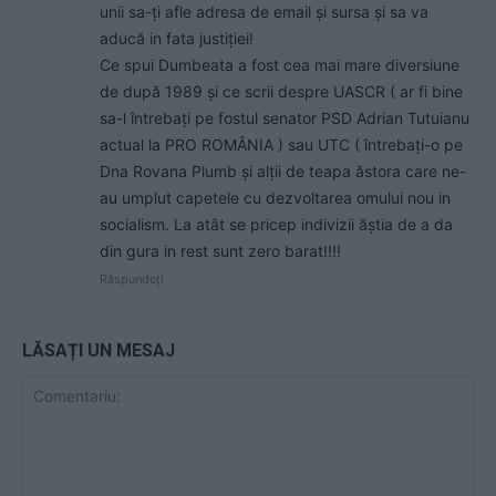
unii sa-ți afle adresa de email și sursa și sa va
aducă in fata justiției!
Ce spui Dumbeata a fost cea mai mare diversiune
de după 1989 și ce scrii despre UASCR ( ar fi bine
sa-l întrebați pe fostul senator PSD Adrian Tutuianu
actual la PRO ROMÂNIA ) sau UTC ( întrebați-o pe
Dna Rovana Plumb și alții de teapa ăstora care ne-
au umplut capetele cu dezvoltarea omului nou in
socialism. La atât se pricep indivizii ăștia de a da
din gura in rest sunt zero barat!!!!
Răspundeți
LĂSAȚI UN MESAJ