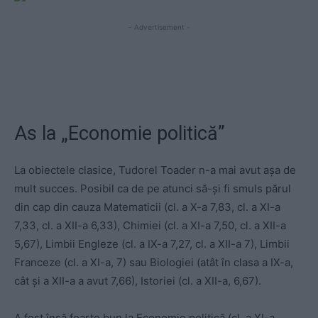
- Advertisement -
As la „Economie politică”
La obiectele clasice, Tudorel Toader n-a mai avut așa de
mult succes. Posibil ca de pe atunci să-și fi smuls părul
din cap din cauza Matematicii (cl. a X-a 7,83, cl. a XI-a
7,33, cl. a XII-a 6,33), Chimiei (cl. a XI-a 7,50, cl. a XII-a
5,67), Limbii Engleze (cl. a IX-a 7,27, cl. a XII-a 7), Limbii
Franceze (cl. a XI-a, 7) sau Biologiei (atât în clasa a IX-a,
cât și a XII-a a avut 7,66), Istoriei (cl. a XII-a, 6,67).
A fost însă foarte bun la Economie politică (cl. a XI-a