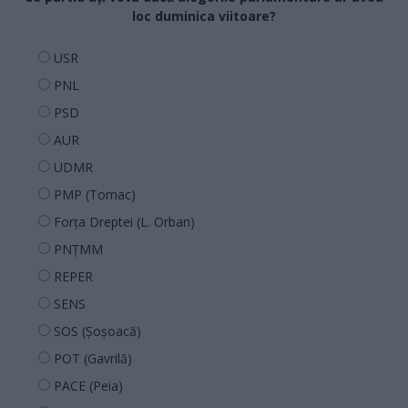
loc duminica viitoare?
USR
PNL
PSD
AUR
UDMR
PMP (Tomac)
Forța Dreptei (L. Orban)
PNȚMM
REPER
SENS
SOS (Șoșoacă)
POT (Gavrilă)
PACE (Peia)