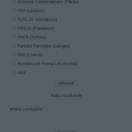
Acțiunea Conservatoare (Târziu)
PDF (Lazarus)
PUSL (D. Voiculescu)
PNȚCD (Pavelescu)
PNCR (Terheș)
Partidul Patrioților (Surugiu)
FAR (Coarnă)
România pe Primul Loc (Ponta)
Altul
Arată rezultatele
Arhiva sondajelor
- Advertisment -