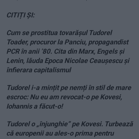
CITIȚI ȘI:
Cum se prostitua tovarășul Tudorel
Toader, procuror la Panciu, propagandist
PCR în anii ’80. Cita din Marx, Engels și
Lenin, lăuda Epoca Nicolae Ceaușescu și
înfierara capitalismul
Tudorel i-a mințit pe nemți în stil de mare
escroc: Nu eu am revocat-o pe Kovesi,
Iohannis a făcut-o!
Tudorel o „înjunghie” pe Kovesi. Turbează
că europenii au ales-o prima pentru