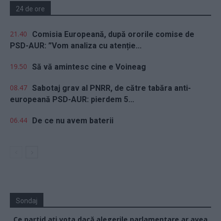
24 de ore
21.40
Comisia Europeană, după ororile comise de
PSD-AUR: ”Vom analiza cu atenție...
19.50
Să vă amintesc cine e Voineag
08.47
Sabotaj grav al PNRR, de către tabăra anti-
europeană PSD-AUR: pierdem 5...
06.44
De ce nu avem baterii
Sondaj
Ce partid ați vota dacă alegerile parlamentare ar avea