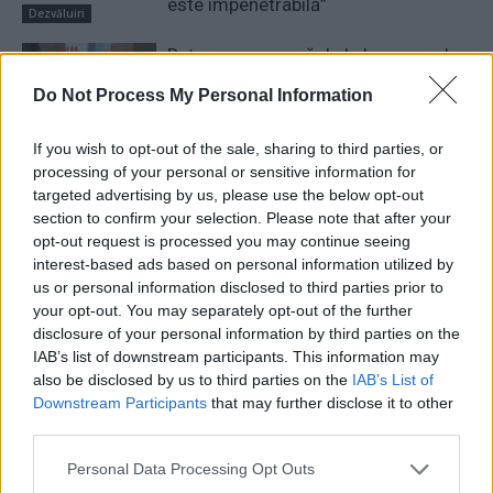
este impenetrabilă”
Dezvăluiri
Rețeaua rusească de la lansarea de
carte a lui Dungaciu, la Chișinău:
Do Not Process My Personal Information
”diplomați”, agenți GRU, oamenii lui
Dodon și ai lui Ceban. ”Săgețile”
If you wish to opt-out of the sale, sharing to third parties, or
Moscovei...
Dezvăluiri
processing of your personal or sensitive information for
targeted advertising by us, please use the below opt-out
Liviu Dragnea: ”PSD este undeva la
section to confirm your selection. Please note that after your
12%, poate și mai jos – și va
opt-out request is processed you may continue seeing
coborî” / Către foștii lui colegi: ”V-a
interest-based ads based on personal information utilized by
spus Nicușor Dan:...
us or personal information disclosed to third parties prior to
Dezvăluiri
your opt-out. You may separately opt-out of the further
disclosure of your personal information by third parties on the
4 COMENTARII
IAB’s list of downstream participants. This information may
also be disclosed by us to third parties on the
IAB’s List of
Downstream Participants
that may further disclose it to other
third parties.
Personal Data Processing Opt Outs