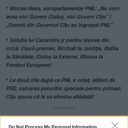
*
Mircea Hava, europarlamentar PNL: „Nu vom
avea nici Guvern Cioloș, nici Guvern Cîțu” /
„Domnii din Guvernul Cîțu au îngropat PNL”
*
Soluția lui Caramitru jr pentru ieșirea din
criză: Ciucă premier, Birchall la Justiție, Rafila
la Sănătate, Cioloș la Externe, Ghinea la
Fonduri Europene!
*
La două zile după ce PNL a votat, alături de
PSD, salvarea pensiilor speciale pentru primari,
Cîțu spune că le va elimina altădată!
- Advertisement -
Do Not Process My Personal Information