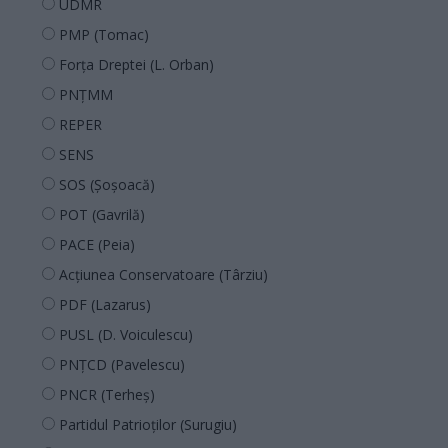
UDMR
PMP (Tomac)
Forța Dreptei (L. Orban)
PNȚMM
REPER
SENS
SOS (Șoșoacă)
POT (Gavrilă)
PACE (Peia)
Acțiunea Conservatoare (Târziu)
PDF (Lazarus)
PUSL (D. Voiculescu)
PNȚCD (Pavelescu)
PNCR (Terheș)
Partidul Patrioților (Surugiu)