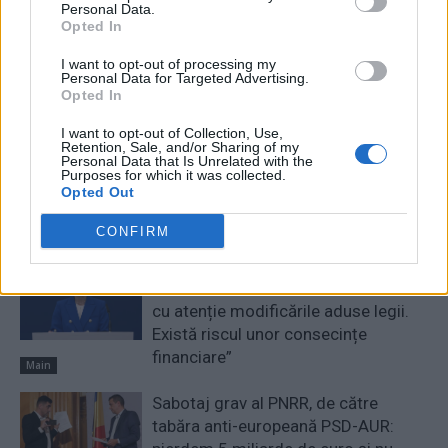
Personal Data.
Opted In
Redacţia
I want to opt-out of processing my
Personal Data for Targeted Advertising.
Opted In
I want to opt-out of Collection, Use,
Retention, Sale, and/or Sharing of my
Personal Data that Is Unrelated with the
Purposes for which it was collected.
Opted Out
RELATED ARTICLES
CONFIRM
Comisia Europeană, după ororile
comise de PSD-AUR: ”Vom analiza
cu atenție modificările aduse legii.
Există riscul unor consecințe
financiare”
Main
Sabotaj grav al PNRR, de către
tabăra anti-europeană PSD-AUR: