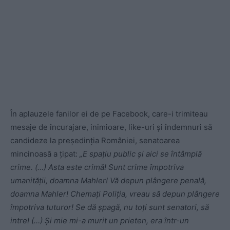
În aplauzele fanilor ei de pe Facebook, care-i trimiteau
mesaje de încurajare, inimioare, like-uri și îndemnuri să
candideze la președinția României, senatoarea
mincinoasă a țipat:
„E spațiu public și aici se întâmplă
crime. (…) Asta este crimă! Sunt crime împotriva
umanității, doamna Mahler! Vă depun plângere penală,
doamna Mahler! Chemați Poliția, vreau să depun plângere
împotriva tuturor! Se dă șpagă, nu toți sunt senatori, să
intre! (…) Și mie mi-a murit un prieten, era într-un