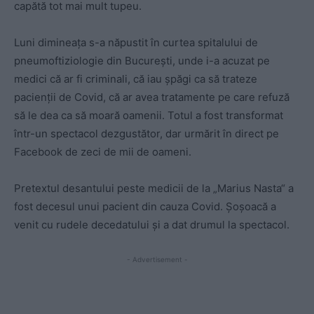
capătă tot mai mult tupeu.
Luni dimineața s-a năpustit în curtea spitalului de
pneumoftiziologie din București, unde i-a acuzat pe
medici că ar fi criminali, că iau șpăgi ca să trateze
pacienții de Covid, că ar avea tratamente pe care refuză
să le dea ca să moară oamenii. Totul a fost transformat
într-un spectacol dezgustător, dar urmărit în direct pe
Facebook de zeci de mii de oameni.
Pretextul desantului peste medicii de la „Marius Nasta“ a
fost decesul unui pacient din cauza Covid. Șoșoacă a
venit cu rudele decedatului și a dat drumul la spectacol.
- Advertisement -