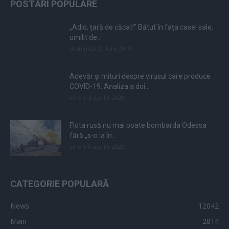
POSTĂRI POPULARE
„Adio, țară de căcat!” Bătut în fața casei sale,
umilit de...
duminică, 21 iulie 2019
Adevăr și mituri despre virusul care produce
COVID-19. Analiza a doi...
vineri, 3 aprilie 2020
Flota rusă nu mai poate bombarda Odessa
fără „s-o ia în...
vineri, 8 aprilie 2022
CATEGORIE POPULARĂ
News
12042
Main
2814