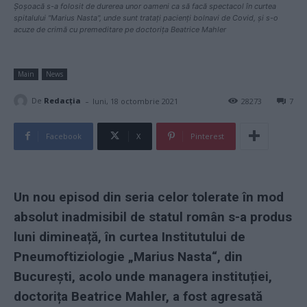
Șoșoacă s-a folosit de durerea unor oameni ca să facă spectacol în curtea
spitalului "Marius Nasta", unde sunt tratați pacienți bolnavi de Covid, și s-o
acuze de crimă cu premeditare pe doctorița Beatrice Mahler
Main
News
-
De
Redacţia
luni, 18 octombrie 2021
28273
7
Facebook
X
Pinterest
Un nou episod din seria celor tolerate în mod
absolut inadmisibil de statul român s-a produs
luni dimineață, în curtea Institutului de
Pneumoftiziologie „Marius Nasta“, din
București, acolo unde managera instituției,
doctorița Beatrice Mahler, a fost agresată