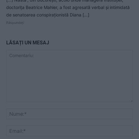
doctorița Beatrice Mahler, a fost agresată verbal și intimidată
de senatoarea conspiraționistă Diana […]
Răspundeți
LĂSAȚI UN MESAJ
Comentariu:
Nu
Ema