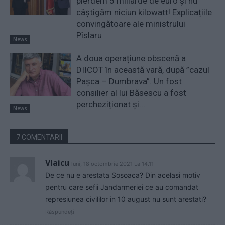
pierdem 5 miliarde de euro și nu
câștigăm niciun kilowatt! Explicațiile
convingătoare ale ministrului
Pîslaru
News
A doua operațiune obscenă a
DIICOT în această vară, după ”cazul
Pașca – Dumbrava”. Un fost
consilier al lui Băsescu a fost
percheziționat și...
News
7 COMENTARII
Vlaicu
luni, 18 octombrie 2021 La 14.11
De ce nu e arestata Sosoaca? Din acelasi motiv
pentru care sefii Jandarmeriei ce au comandat
represiunea civililor in 10 august nu sunt arestati?
Răspundeți