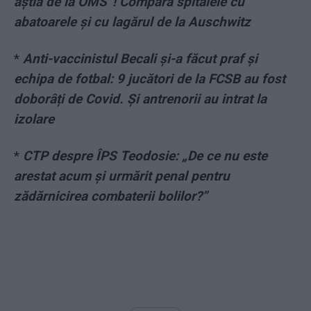
ăştia de la OMS”! Compară spitalele cu
abatoarele și cu lagărul de la Auschwitz
*
Anti-vaccinistul Becali și-a făcut praf și
echipa de fotbal: 9 jucători de la FCSB au fost
doborâți de Covid. Și antrenorii au intrat la
izolare
*
CTP despre ÎPS Teodosie: „De ce nu este
arestat acum și urmărit penal pentru
zădărnicirea combaterii bolilor?”