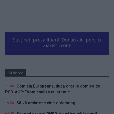
Susțineți presa liberă! Donați aici pentru
Ziaristii.com!
24 de ore
21.40
Comisia Europeană, după ororile comise de
PSD-AUR: ”Vom analiza cu atenție...
19.50
Să vă amintesc cine e Voineag
08.47
Sabotaj grav al PNRR, de către tabăra anti-