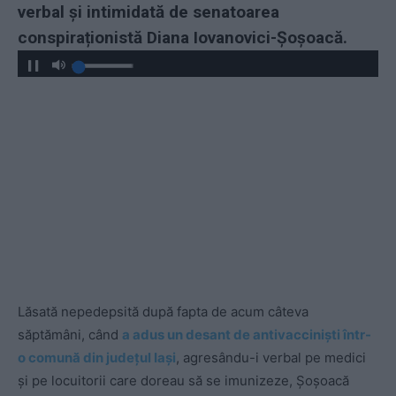
verbal și intimidată de senatoarea
conspiraționistă Diana Iovanovici-Șoșoacă.
Lăsată nepedepsită după fapta de acum câteva
săptămâni, când
a adus un desant de antivacciniști într-
o comună din județul Iași
, agresându-i verbal pe medici
și pe locuitorii care doreau să se imunizeze, Șoșoacă