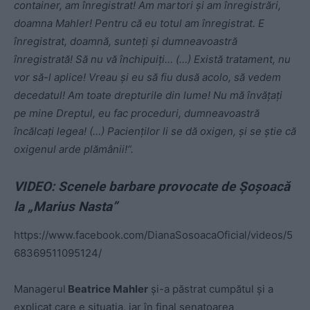
container, am înregistrat! Am martori și am înregistrări,
doamna Mahler! Pentru că eu totul am înregistrat. E
înregistrat, doamnă, sunteți și dumneavoastră
înregistrată! Să nu vă închipuiți… (…) Există tratament, nu
vor să-l aplice! Vreau și eu să fiu dusă acolo, să vedem
decedatul! Am toate drepturile din lume! Nu mă învățați
pe mine Dreptul, eu fac proceduri, dumneavoastră
încălcați legea! (…) Pacienților li se dă oxigen, și se știe că
oxigenul arde plămânii!“.
VIDEO: Scenele barbare provocate de Șoșoacă
la „Marius Nasta”
https://www.facebook.com/DianaSosoacaOficial/videos/5
68369511095124/
Managerul
Beatrice Mahler
și-a păstrat cumpătul și a
explicat care e situația, iar în final senatoarea