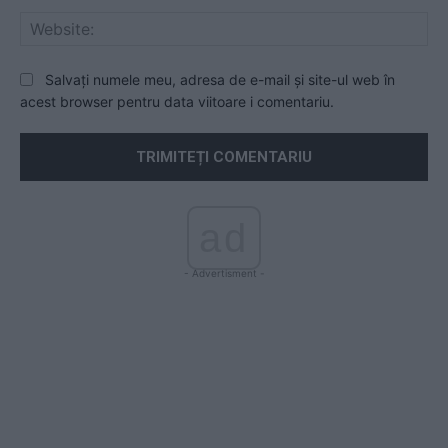
Web
Salvați numele meu, adresa de e-mail și site-ul web în
acest browser pentru data viitoare i comentariu.
ad
- Advertisment -