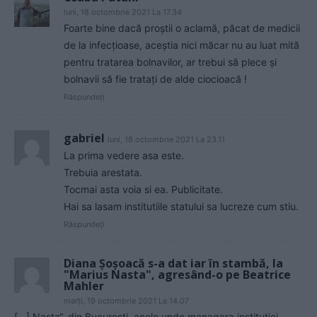
luni, 18 octombrie 2021 La 17.34
Foarte bine dacă proștii o aclamă, păcat de medicii
de la infecțioase, aceștia nici măcar nu au luat mită
pentru tratarea bolnavilor, ar trebui să plece și
bolnavii să fie tratați de alde ciocioacă !
Răspundeți
gabriel
luni, 18 octombrie 2021 La 23.11
La prima vedere asa este.
Trebuia arestata.
Tocmai asta voia si ea. Publicitate.
Hai sa lasam institutiile statului sa lucreze cum stiu.
Răspundeți
Diana Şoşoacă s-a dat iar în stambă, la
"Marius Nasta", agresând-o pe Beatrice
Mahler
marți, 19 octombrie 2021 La 14.07
[…] Nasta“, din București, acolo unde managera instituției,