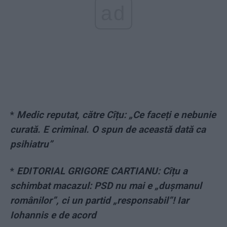
ad
*
Medic reputat, către Cîțu: „Ce faceți e nebunie
curată. E criminal. O spun de această dată ca
psihiatru”
*
EDITORIAL GRIGORE CARTIANU: Cîțu a
schimbat macazul: PSD nu mai e „dușmanul
românilor”, ci un partid „responsabil”! Iar
Iohannis e de acord