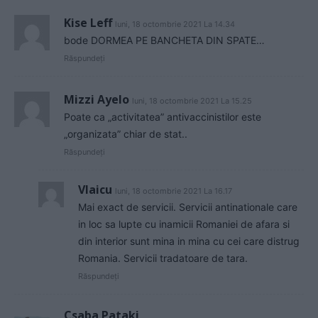
Kise Leff
luni, 18 octombrie 2021 La 14.34
bode DORMEA PE BANCHETA DIN SPATE…
Răspundeți
Mizzi Ayelo
luni, 18 octombrie 2021 La 15.25
Poate ca „activitatea” antivaccinistilor este
„organizata” chiar de stat..
Răspundeți
Vlaicu
luni, 18 octombrie 2021 La 16.17
Mai exact de servicii. Servicii antinationale care
in loc sa lupte cu inamicii Romaniei de afara si
din interior sunt mina in mina cu cei care distrug
Romania. Servicii tradatoare de tara.
Răspundeți
Csaba Pataki