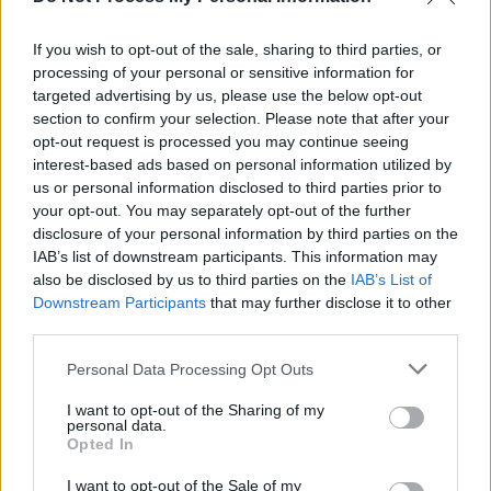
If you wish to opt-out of the sale, sharing to third parties, or
processing of your personal or sensitive information for
TAGS
Beatrice Mahler
covid
șoșoacă
targeted advertising by us, please use the below opt-out
Spitalul "Marius Nasta"
section to confirm your selection. Please note that after your
opt-out request is processed you may continue seeing
interest-based ads based on personal information utilized by
us or personal information disclosed to third parties prior to
your opt-out. You may separately opt-out of the further
disclosure of your personal information by third parties on the
IAB’s list of downstream participants. This information may
also be disclosed by us to third parties on the
IAB’s List of
Downstream Participants
that may further disclose it to other
Articolul precedent
Articolul următor
third parties.
Bezele PSD – PNL: Ciolacu
PSD și PNL pregătesc linșajul:
uită de Cîțu și-l acuză pe
au pus în prime-time audierea
Personal Data Processing Opt Outs
Cioloș pentru morții
Ioanei Mihăilă, ministrul
I want to opt-out of the Sharing of my
pandemiei
propus la Sănătate în
personal data.
Guvernul Cioloș
Opted In
I want to opt-out of the Sale of my