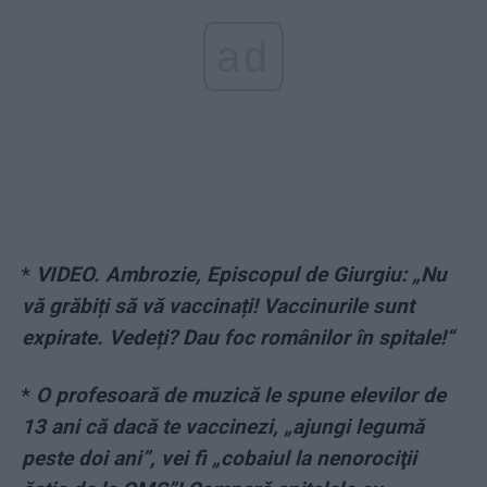
ad
*
VIDEO. Ambrozie, Episcopul de Giurgiu: „Nu
vă grăbiți să vă vaccinați! Vaccinurile sunt
expirate. Vedeți? Dau foc românilor în spitale!“
*
O profesoară de muzică le spune elevilor de
13 ani că dacă te vaccinezi, „ajungi legumă
peste doi ani”, vei fi „cobaiul la nenorociţii