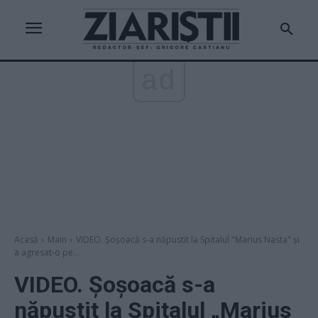
ad
Acasă
Main
VIDEO. Șoșoacă s-a năpustit la Spitalul "Marius Nasta" și
a agresat-o pe...
VIDEO. Șoșoacă s-a
năpustit la Spitalul „Marius