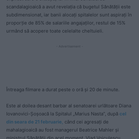
scandalagioaică a avut revelația că bugetul Sănătății este
subdimensionat, iar banii alocați spitalelor sunt aspirați în
proporție de 85% de salariile angajaților, restul de 15%
urmând să acopere toate celelalte cheltuieli.
- Advertisement -
Întreaga filmare a durat peste o oră și 20 de minute.
Este al doilea desant barbar al senatoarei urlătoare Diana
Iovanovici-Șoșoacă la Spitalul „Marius Nasta”, după
cel
din seara de 21 februarie,
când cei agresați de
mahalagioaică au fost managerul Beatrice Mahler și
ministrul Sănătății din acel moment, Vlad Voiculescu.