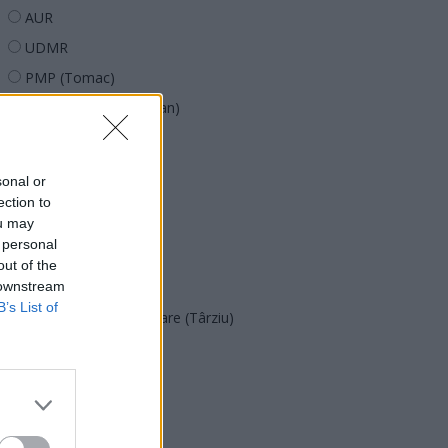
AUR
UDMR
PMP (Tomac)
Forța Dreptei (L. Orban)
PNȚMM
REPER
sonal or
SENS
ection to
ou may
SOS (Șoșoacă)
 personal
POT (Gavrilă)
out of the
 downstream
PACE (Peia)
B’s List of
Acțiunea Conservatoare (Târziu)
PDF (Lazarus)
PUSL (D. Voiculescu)
PNȚCD (Pavelescu)
PNCR (Terheș)