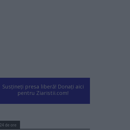
Susțineți presa liberă! Donați aici
pentru Ziaristii.com!
24 de ore