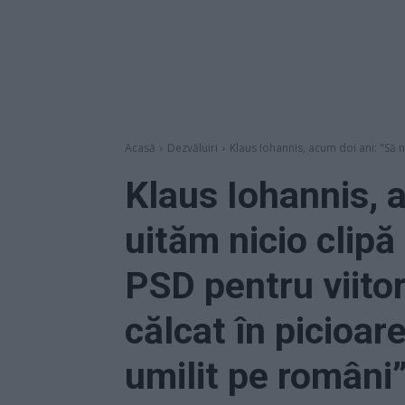
Acasă
Dezvăluiri
Klaus Iohannis, acum doi ani: "Să nu
Klaus Iohannis, 
uităm nicio clipă
PSD pentru viitor
călcat în picioare
umilit pe români”