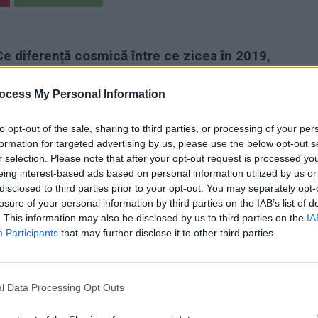
Ce diferență cosmică între ce zicea în 2019,
acum! Parcă a avut loc o substituire de
ocess My Personal Information
 nu se obosește să explice națiunii de ce a
to opt-out of the sale, sharing to third parties, or processing of your per
formation for targeted advertising by us, please use the below opt-out s
r selection. Please note that after your opt-out request is processed y
eing interest-based ads based on personal information utilized by us or
disclosed to third parties prior to your opt-out. You may separately opt-
losure of your personal information by third parties on the IAB’s list of
. This information may also be disclosed by us to third parties on the
IA
Participants
that may further disclose it to other third parties.
l Data Processing Opt Outs