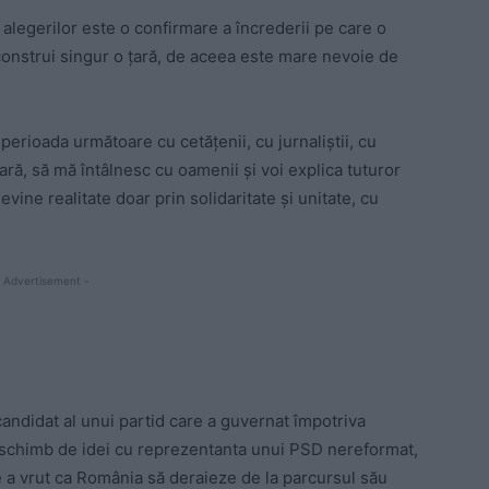
l alegerilor este o confirmare a încrederii pe care o
construi singur o țară, de aceea este mare nevoie de
n perioada următoare cu cetățenii, cu jurnaliștii, cu
țară, să mă întâlnesc cu oamenii și voi explica tuturor
ine realitate doar prin solidaritate și unitate, cu
 Advertisement -
andidat al unui partid care a guvernat împotriva
un schimb de idei cu reprezentanta unui PSD nereformat,
re a vrut ca România să deraieze de la parcursul său