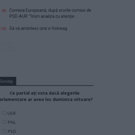
.40
Comisia Europeană, după ororile comise de
PSD-AUR: ”Vom analiza cu atenție...
.50
Să vă amintesc cine e Voineag
Sondaj
Ce partid ați vota dacă alegerile
arlamentare ar avea loc duminica viitoare?
USR
PNL
PSD