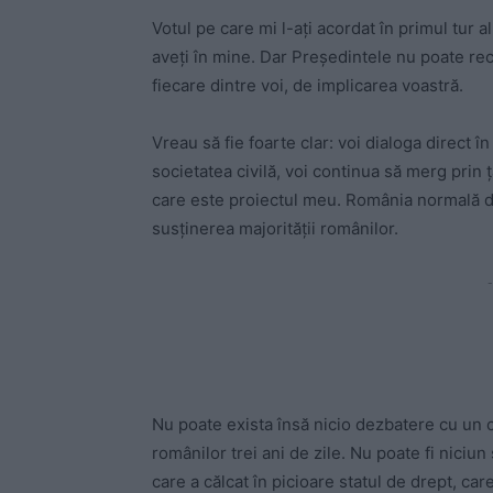
Votul pe care mi l-ați acordat în primul tur a
aveți în mine. Dar Președintele nu poate re
fiecare dintre voi, de implicarea voastră.
Vreau să fie foarte clar: voi dialoga direct î
societatea civilă, voi continua să merg prin 
care este proiectul meu. România normală dev
susținerea majorității românilor.
-
Nu poate exista însă nicio dezbatere cu un c
românilor trei ani de zile. Nu poate fi nici
care a călcat în picioare statul de drept, ca