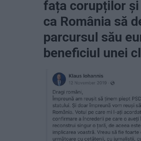
fața corupților și
ca România să de
parcursul său eu
beneficiul unei cl