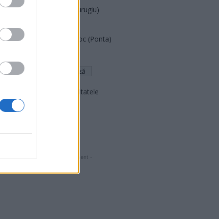
Partidul Patrioților (Surugiu)
FAR (Coarnă)
România pe Primul Loc (Ponta)
Altul
Arată rezultatele
Arhiva sondajelor
- Advertisment -