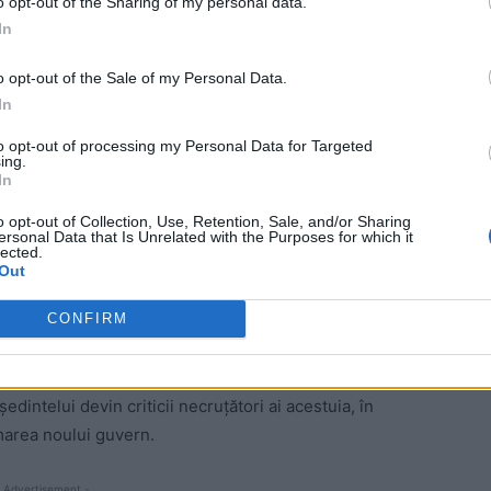
o opt-out of the Sharing of my personal data.
In
o opt-out of the Sale of my Personal Data.
In
to opt-out of processing my Personal Data for Targeted
rilor prezidențiale (finala cu Viorica Vasilica Dăncilă),
ing.
ok un mesaj în care diaboliza, pe bună dreptate, un
In
național: PSD.
o opt-out of Collection, Use, Retention, Sale, and/or Sharing
ersonal Data that Is Unrelated with the Purposes for which it
lected.
ialoga niciodată cu un reprezentant al PSD, partid
”care
Out
stematic valorile și principiile democratice, care i-a
orupților și penalilor”.
CONFIRM
ajul începe să se rostogolească din nou în mediile de
ședintelui devin criticii necruțători ai acestuia, în
marea noului guvern.
 Advertisement -