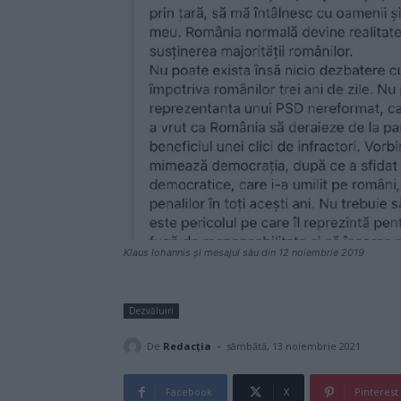
Klaus Iohannis și mesajul său din 12 noiembrie 2019
Dezvăluiri
-
De
Redacţia
sâmbătă, 13 noiembrie 2021
Facebook
X
Pinterest