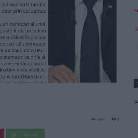
21
19
p
2308
3
WhatsApp