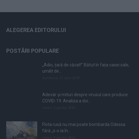
ALEGEREA EDITORULUI
POSTĂRI POPULARE
„Adio, țară de căcat!” Bătut în fața casei sale,
umilit de...
duminică, 21 iulie 2019
Adevăr și mituri despre virusul care produce
COVID-19. Analiza a doi...
vineri, 3 aprilie 2020
Flota rusă nu mai poate bombarda Odessa
fără „s-o ia în...
vineri, 8 aprilie 2022