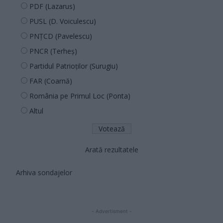
PDF (Lazarus)
PUSL (D. Voiculescu)
PNȚCD (Pavelescu)
PNCR (Terheș)
Partidul Patrioților (Surugiu)
FAR (Coarnă)
România pe Primul Loc (Ponta)
Altul
Arată rezultatele
Arhiva sondajelor
- Advertisment -