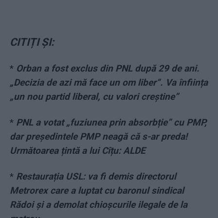
CITIȚI ȘI:
*
Orban a fost exclus din PNL după 29 de ani.
„Decizia de azi mă face un om liber“. Va înființa
„un nou partid liberal, cu valori creștine”
*
PNL a votat „fuziunea prin absorbție” cu PMP,
dar președintele PMP neagă că s-ar preda!
Următoarea țintă a lui Cîțu: ALDE
*
Restaurația USL: va fi demis directorul
Metrorex care a luptat cu baronul sindical
Rădoi și a demolat chioșcurile ilegale de la