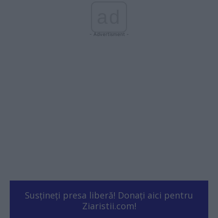
ad
- Advertisment -
Susțineți presa liberă! Donați aici pentru
Ziaristii.com!