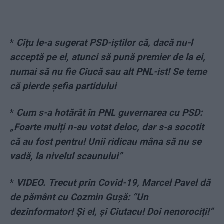
*
Cîțu le-a sugerat PSD-iștilor că, dacă nu-l
acceptă pe el, atunci să pună premier de la ei,
numai să nu fie Ciucă sau alt PNL-ist! Se teme
că pierde șefia partidului
*
Cum s-a hotărât în PNL guvernarea cu PSD:
„Foarte mulți n-au votat deloc, dar s-a socotit
că au fost pentru! Unii ridicau mâna să nu se
vadă, la nivelul scaunului”
*
VIDEO. Trecut prin Covid-19, Marcel Pavel dă
de pământ cu Cozmin Guşă: “Un
dezinformator! Și el, și Ciutacu! Doi nenorociți!”