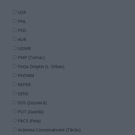
USR
PNL
PSD
AUR
UDMR
PMP (Tomac)
Forța Dreptei (L. Orban)
PNȚMM
REPER
SENS
SOS (Șoșoacă)
POT (Gavrilă)
PACE (Peia)
Acțiunea Conservatoare (Târziu)