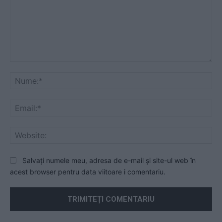
Comentariu:
Nu
Ema
Web
Salvați numele meu, adresa de e-mail și site-ul web în
acest browser pentru data viitoare i comentariu.