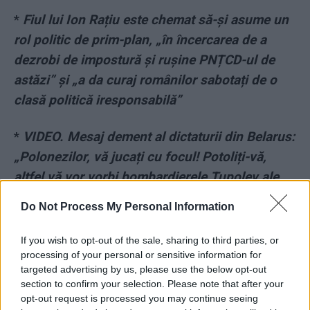
*
Fiul lui Ion Rațiu este chemat să-și asume un
rol politic de prim-plan, „în încercarea de a
dezrobi de impostură și rușine PNȚCD-ul de
astăzi” și „a da curaj românilor sabotați de o
clasă politică iresponsabilă”
*
VIDEO. Mesaj dement al dictaturii din Belarus:
„Polonezilor, vă jucați cu focul! Potoliți-vă,
altfel vă vor vorbi bombardierele Tupolev ale
Rusiei!”
Do Not Process My Personal Information
*
Nu te răzgândi, Rădoisson! Ești pe drumul cel
If you wish to opt-out of the sale, sharing to third parties, or
bun: pleacă! E ceva să te elimine de două ori, în
processing of your personal or sensitive information for
targeted advertising by us, please use the below opt-out
13 luni, o țară cu populație cât cartierul
section to confirm your selection. Please note that after your
Ghencea!
opt-out request is processed you may continue seeing