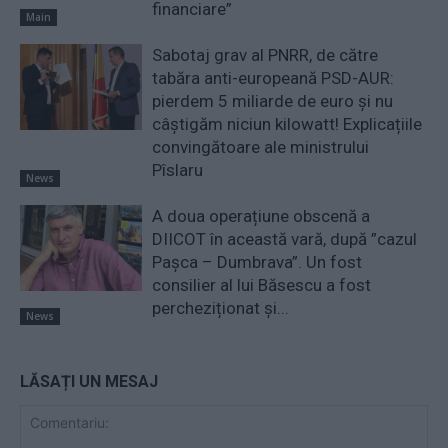
financiare”
Main
Sabotaj grav al PNRR, de către
tabăra anti-europeană PSD-AUR:
pierdem 5 miliarde de euro și nu
câștigăm niciun kilowatt! Explicațiile
convingătoare ale ministrului
Pîslaru
News
A doua operațiune obscenă a
DIICOT în această vară, după ”cazul
Pașca – Dumbrava”. Un fost
consilier al lui Băsescu a fost
percheziționat și...
News
LĂSAȚI UN MESAJ