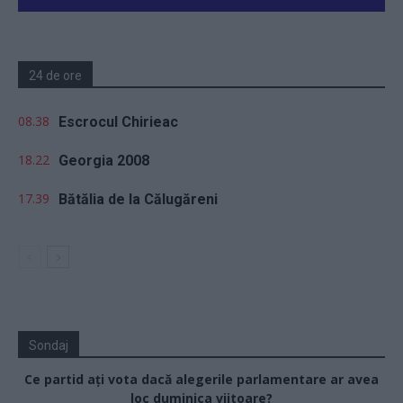
24 de ore
08.38
Escrocul Chirieac
18.22
Georgia 2008
17.39
Bătălia de la Călugăreni
Sondaj
Ce partid ați vota dacă alegerile parlamentare ar avea
loc duminica viitoare?