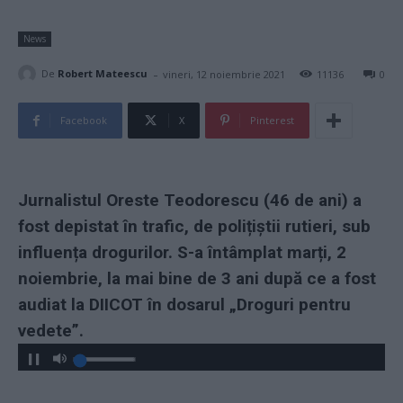
News
-
De
Robert Mateescu
vineri, 12 noiembrie 2021
11136
0
Facebook
X
Pinterest
Jurnalistul Oreste Teodorescu (46 de ani) a
fost depistat în trafic, de polițiștii rutieri, sub
influența drogurilor. S-a întâmplat marți, 2
noiembrie, la mai bine de 3 ani după ce a fost
audiat la DIICOT în dosarul „Droguri pentru
vedete”.