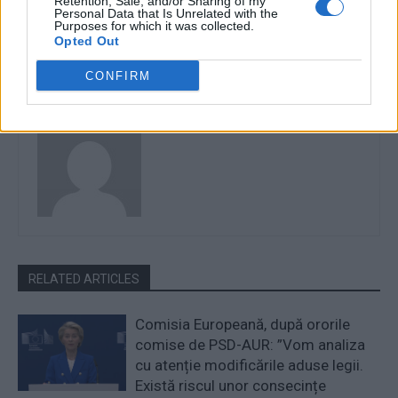
Retention, Sale, and/or Sharing of my
TikTok că au fraudat 20 de
de fostul primar Tudorache
Personal Data that Is Unrelated with the
Purposes for which it was collected.
milioane de euro din ajutoare
Opted Out
sociale în Italia
CONFIRM
Robert Mateescu
RELATED ARTICLES
Comisia Europeană, după ororile
comise de PSD-AUR: ”Vom analiza
cu atenție modificările aduse legii.
Există riscul unor consecințe