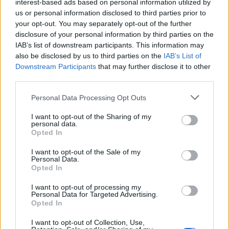
interest-based ads based on personal information utilized by
- Advertisement -
us or personal information disclosed to third parties prior to
your opt-out. You may separately opt-out of the further
disclosure of your personal information by third parties on the
IAB’s list of downstream participants. This information may
also be disclosed by us to third parties on the
IAB’s List of
Downstream Participants
that may further disclose it to other
third parties.
TAGS
droguri
oreste teodorescu
Personal Data Processing Opt Outs
I want to opt-out of the Sharing of my
personal data.
Opted In
I want to opt-out of the Sale of my
Personal Data.
Opted In
Articolul precedent
Articolul următor
I want to opt-out of processing my
„Am ban sa va an grop
Încă un dosar pentru
Personal Data for Targeted Advertising.
dusmanilor vedet sa nu faceti
„Diamantul” PSD! DNA a cerut
Opted In
infart“. 16 români, arestați
de la Primăria Sectorului 1
I want to opt-out of Collection, Use,
după ce s-au lăudat pe
lista locuințelor sociale date