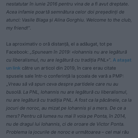
nestatutar în iunie 2016 pentru vina de a fi avut dreptate.
Acea infamie poartă semnătura celor doi președinți de
atunci: Vasile Blaga și Alina Gorghiu. Welcome to the club,
my friend!“
.
La aproximativ o oră distanță, el a adăugat, tot pe
Facebook:
„Spuneam în 2019: «Iohannis nu are legătură
cu liberalismul, nu are legătură cu tradiţia PNL»
“.
A atașat
un link
către un articol din 2019, în care erau citate
spusele sale într-o conferință la școala de vară a PMP:
„
Vreau să vă spun ceva despre partidele care nu au
busolă. La PNL, Iohannis nu are legătură cu liberalismul,
nu are legătură cu tradiţia PNL. A fost ca la păcănele, ca la
jocuri de noroc, au mizat pe Iohannis şi a mers. De ce a
mers? Pentru că lumea nu mai îl voia pe Ponta, în 2014,
nu de dragul lui Iohannis, ci de oroare de Victor Ponta.
Problema la jocurile de noroc e următoarea – cel mai rău