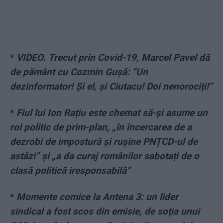
*
VIDEO. Trecut prin Covid-19, Marcel Pavel dă
de pământ cu Cozmin Guşă: “Un
dezinformator! Și el, și Ciutacu! Doi nenorociți!”
*
Fiul lui Ion Rațiu este chemat să-și asume un
rol politic de prim-plan, „în încercarea de a
dezrobi de impostură și rușine PNȚCD-ul de
astăzi” și „a da curaj românilor sabotați de o
clasă politică iresponsabilă”
*
Momente comice la Antena 3: un lider
sindical a fost scos din emisie, de soția unui