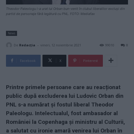
Theodor Paleologu i-a urat lui Orban bun-venit în clubul liberalilor excluși din
partid de personaje fără legătură cu PNL. FOTO: Mediafax
News
-
De
Redacţia
vineri, 12 noiembrie 2021
99010
8
Facebook
X
Pinterest
Printre primele persoane care au reacționat
public după excluderea lui Ludovic Orban din
PNL s-a numărat și fostul liberal Theodor
Paleologu. Intelectualul, fost ambasador al
României la Copenhaga și ministru al Culturii,
a salutat cu ironie amară venirea lui Orban în