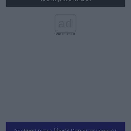
ad
- Advertisment -
Susțineți presa liberă! Donați aici pentru