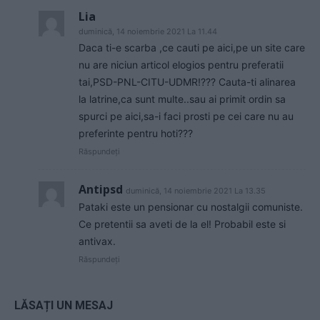
Lia
duminică, 14 noiembrie 2021 La 11.44
Daca ti-e scarba ,ce cauti pe aici,pe un site care
nu are niciun articol elogios pentru preferatii
tai,PSD-PNL-CITU-UDMR!??? Cauta-ti alinarea
la latrine,ca sunt multe..sau ai primit ordin sa
spurci pe aici,sa-i faci prosti pe cei care nu au
preferinte pentru hoti???
Răspundeți
Antipsd
duminică, 14 noiembrie 2021 La 13.35
Pataki este un pensionar cu nostalgii comuniste.
Ce pretentii sa aveti de la el! Probabil este si
antivax.
Răspundeți
LĂSAȚI UN MESAJ