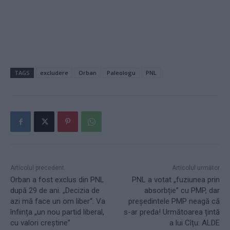
TAGS
excludere
Orban
Paleologu
PNL
Articolul precedent
Articolul următor
Orban a fost exclus din PNL
PNL a votat „fuziunea prin
după 29 de ani. „Decizia de
absorbție” cu PMP, dar
azi mă face un om liber“. Va
președintele PMP neagă că
înființa „un nou partid liberal,
s-ar preda! Următoarea țintă
cu valori creștine”
a lui Cîțu: ALDE