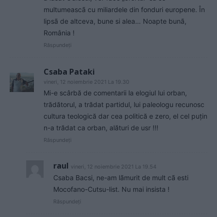
multumeascã cu miliardele din fonduri europene. În
lipsã de altceva, bune si alea… Noapte bunã,
România !
Răspundeți
Csaba Pataki
vineri, 12 noiembrie 2021 La 19.30
Mi-e scârbă de comentarii la elogiul lui orban,
trădătorul, a trădat partidul, lui paleologu recunosc
cultura teologică dar cea politică e zero, el cel puțin
n-a trădat ca orban, alături de usr !!!
Răspundeți
raul
vineri, 12 noiembrie 2021 La 19.54
Csaba Bacsi, ne-am lãmurit de mult cã esti
Mocofano-Cutsu-list. Nu mai insista !
Răspundeți