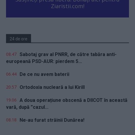
Ziaristii.com!
24 de ore
08.47
Sabotaj grav al PNRR, de către tabăra anti-
europeană PSD-AUR: pierdem 5...
06.44
De ce nu avem baterii
20.57
Ortodoxia nucleară a lui Kirill
19.06
A doua operațiune obscenă a DIICOT în această
vară, după ”cazul...
08.18
Ne-au furat străinii Dunărea!