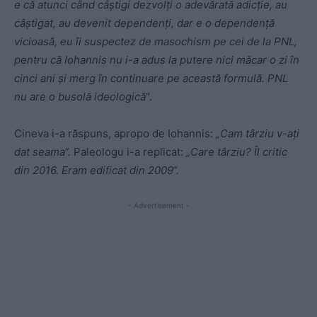
e că atunci când câştigi dezvolţi o adevărată adicţie, au
câştigat, au devenit dependenţi, dar e o dependenţă
vicioasă, eu îi suspectez de masochism pe cei de la PNL,
pentru că Iohannis nu i-a adus la putere nici măcar o zi în
cinci ani şi merg în continuare pe această formulă. PNL
nu are o busolă ideologică
“.
Cineva i-a răspuns, apropo de Iohannis:
„Cam târziu v-ați
dat seama“.
Paleologu i-a replicat:
„Care târziu? Îl critic
din 2016. Eram edificat din 2009“.
- Advertisement -