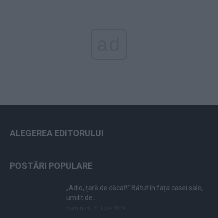
ad
ALEGEREA EDITORULUI
POSTĂRI POPULARE
„Adio, țară de căcat!” Bătut în fața casei sale,
umilit de...
duminică, 21 iulie 2019