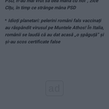
PSD, n-au mai vrut să dea mâna cu noi”, zice
Cîțu, în timp ce strânge mâna PSD
*
Idioți planetari: pelerini români fals vaccinați
au răspândit virusul pe Muntele Athos! În Italia,
românii se laudă că au dat acasă „o șpăguță” și
și-au scos certificate false
ad