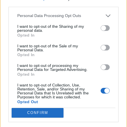
A doua operațiune obscenă a
third parties.
DIICOT în această vară, după ”cazul
Personal Data Processing Opt Outs
Pașca – Dumbrava”. Un fost
consilier al lui Băsescu a fost
I want to opt-out of the Sharing of my
percheziționat și...
personal data.
News
Opted In
PSD a avut Ministerul Muncii în 93%
I want to opt-out of the Sale of my
din perioada PNRR! ”Cei trei miniştri
Personal Data.
Opted In
PSD n-au făcut ABSOLUT NIMIC
pentru adoptarea legii salarizării
I want to opt-out of processing my
publice”
Personal Data for Targeted Advertising.
News
Opted In
I want to opt-out of Collection, Use,
8 COMENTARII
Retention, Sale, and/or Sharing of my
Personal Data that Is Unrelated with the
Purposes for which it was collected.
Camelian Propinatiu
Opted Out
vineri, 12 noiembrie 2021 La 14.15
CONFIRM
Dacă ai bani, negociezi şi principii! Cîţu zice că va
anexa PMP.