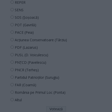
REPER
SENS
SOS (Șoșoacă)
POT (Gavrilă)
PACE (Peia)
Acțiunea Conservatoare (Târziu)
PDF (Lazarus)
PUSL (D. Voiculescu)
PNȚCD (Pavelescu)
PNCR (Terheș)
Partidul Patrioților (Surugiu)
FAR (Coarnă)
România pe Primul Loc (Ponta)
Altul