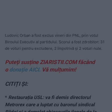
Ludovic Orban a fost exclus vineri din PNL, prin votul
Biroului Executiv al partidului. Scorul a fost zdrobitor: 31
de voturi pentru excludere, 2 împotrivă și 2 voturi nule.
Puteți susține ZIARISTII.COM făcând
o
donație AICI.
Vă mulțumim!
CITIȚI ȘI:
*
Restaurația USL: va fi demis directorul
Metrorex care a luptat cu baronul sindical
Rădoi și a demolat chioșcurile ilegale de la