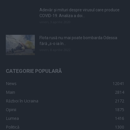
Adevăr și mituri despre virusul care produce
COVID-19. Analiza a doi...
vineri, 3 aprilie 2020
Flota rusă nu mai poate bombarda Odessa
fără „s-o ia în...
vineri, 8 aprilie 2022
CATEGORIE POPULARĂ
News
12041
Main
2814
Război în Ucraina
2172
Opinii
1875
Lumea
1416
Politică
1300