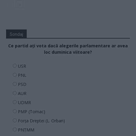
Sondaj
Ce partid ați vota dacă alegerile parlamentare ar avea
loc duminica viitoare?
USR
PNL
PSD
AUR
UDMR
PMP (Tomac)
Forța Dreptei (L. Orban)
PNȚMM