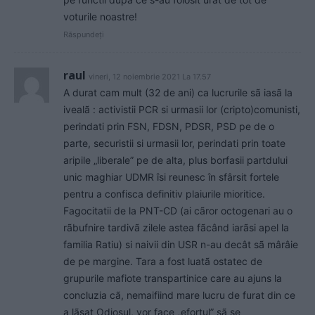
voturile noastre!
Răspundeți
raul
vineri, 12 noiembrie 2021 La 17.57
A durat cam mult (32 de ani) ca lucrurile sã iasã la
ivealã : activistii PCR si urmasii lor (cripto)comunisti,
perindati prin FSN, FDSN, PDSR, PSD pe de o
parte, securistii si urmasii lor, perindati prin toate
aripile „liberale” pe de alta, plus borfasii partdului
unic maghiar UDMR îsi reunesc în sfârsit fortele
pentru a confisca definitiv plaiurile mioritice.
Fagocitatii de la PNT-CD (ai cãror octogenari au o
rãbufnire tardivã zilele astea fãcând iarãsi apel la
familia Ratiu) si naivii din USR n-au decât sã mârâie
de pe margine. Tara a fost luatã ostatec de
grupurile mafiote transpartinice care au ajuns la
concluzia cã, nemaifiind mare lucru de furat din ce
a lãsat Odiosul, vor face „efortul” sã se