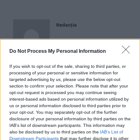
Redacţia
Do Not Process My Personal Information
If you wish to opt-out of the sale, sharing to third parties, or
processing of your personal or sensitive information for
RELATED ARTICLES
targeted advertising by us, please use the below opt-out
section to confirm your selection. Please note that after your
opt-out request is processed you may continue seeing
Sabotaj grav al PNRR, de către
interest-based ads based on personal information utilized by
tabăra anti-europeană PSD-AUR:
us or personal information disclosed to third parties prior to
pierdem 5 miliarde de euro și nu
your opt-out. You may separately opt-out of the further
câștigăm niciun kilowatt! Explicațiile
disclosure of your personal information by third parties on the
convingătoare ale ministrului
IAB’s list of downstream participants. This information may
Pîslaru
also be disclosed by us to third parties on the
IAB’s List of
Main
Downstream Participants
that may further disclose it to other