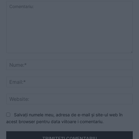
Comentariu:
Nu
Ema
Web
Salvați numele meu, adresa de e-mail și site-ul web în
acest browser pentru data viitoare i comentariu.