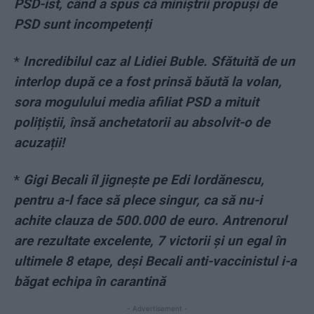
PSD-ist, când a spus că miniștrii propuși de
PSD sunt incompetenți
*
Incredibilul caz al Lidiei Buble. Sfătuită de un
interlop după ce a fost prinsă băută la volan,
sora mogulului media afiliat PSD a mituit
polițiștii, însă anchetatorii au absolvit-o de
acuzații!
*
Gigi Becali îl jignește pe Edi Iordănescu,
pentru a-l face să plece singur, ca să nu-i
achite clauza de 500.000 de euro. Antrenorul
are rezultate excelente, 7 victorii și un egal în
ultimele 8 etape, deși Becali anti-vaccinistul i-a
băgat echipa în carantină
- Advertisement -