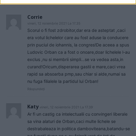
Răspundeți
Corrie
vineri, 12 noiembrie 2021 La 17.35
Scorul o fi fost zdrobitor,dar era de asteptat ,caci
era votul lichelelor care au fost aduse la conducere
prin puciul de iohannis, la congres!De aceea a spus
Ludovic Orban ca a fost o onoare,doar lichelele l-au
exclus ,nu si membrii simpli…se va vedea asta,in
curand!Oricum,disperarea gastii e mare,caci vrea
rapid sa absoarba pmp,sau chiar si alde,numai sa
nu fuga filialele la partidul lui Orban!
Răspundeți
Katy
vineri, 12 noiembrie 2021 La 17.39
Ar fi un castig ca intelectualii cu convingeri liberale
sa vina alaturi de Orban,caci multe lichele se
destrabaleaza in politica damboviteana,batandu-se
pe functii dupa ce s-au folosit urat de tot de