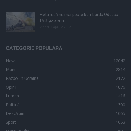
Flota rusă nu mai poate bombarda Odessa
fără „s-o ia în...
vineri, 8 aprilie 2022
CATEGORIE POPULARĂ
News
12042
Main
2814
Război în Ucraina
2172
Opinii
1876
Lumea
1416
Politică
1300
Dezvăluiri
1065
Sport
1053
Mass-media
591