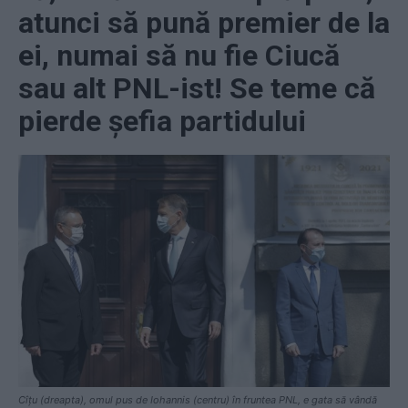
atunci să pună premier de la
ei, numai să nu fie Ciucă
sau alt PNL-ist! Se teme că
pierde șefia partidului
Cîțu (dreapta), omul pus de Iohannis (centru) în fruntea PNL, e gata să vândă