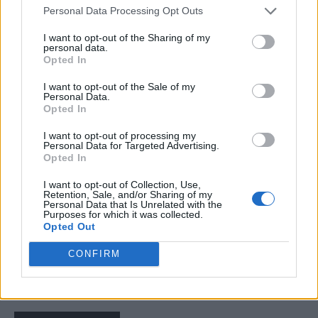
Personal Data Processing Opt Outs
I want to opt-out of the Sharing of my
Articolul precedent
Articolul următor
personal data.
Opted In
Momente comice la Antena
VIDEO. Cîțu spune că USR e
3: un lider sindical a fost
de vină pentru aducerea PSD
I want to opt-out of the Sale of my
scos din emisie, de soția unui
la guvernare! „Au dat mâna
Personal Data.
PSD-ist, când a spus că
cu PSD, n-au mai vrut să dea
Opted In
miniștrii propuși de PSD sunt
mâna cu noi”, zice Cîțu, în
I want to opt-out of processing my
incompetenți
timp ce strânge mâna PSD
Personal Data for Targeted Advertising.
Opted In
I want to opt-out of Collection, Use,
Retention, Sale, and/or Sharing of my
Matei Udrea
Personal Data that Is Unrelated with the
Purposes for which it was collected.
Opted Out
CONFIRM