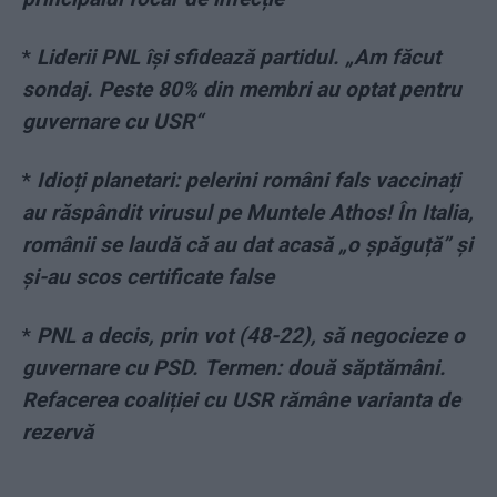
*
Liderii PNL își sfidează partidul. „Am făcut
sondaj. Peste 80% din membri au optat pentru
guvernare cu USR“
*
Idioți planetari: pelerini români fals vaccinați
au răspândit virusul pe Muntele Athos! În Italia,
românii se laudă că au dat acasă „o șpăguță” și
și-au scos certificate false
*
PNL a decis, prin vot (48-22), să negocieze o
guvernare cu PSD. Termen: două săptămâni.
Refacerea coaliției cu USR rămâne varianta de
rezervă