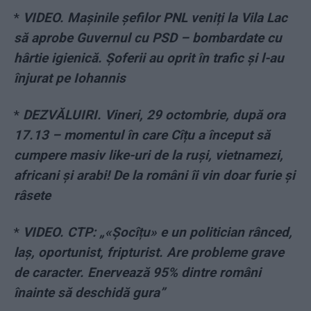
*
VIDEO. Mașinile șefilor PNL veniți la Vila Lac
să aprobe Guvernul cu PSD – bombardate cu
hârtie igienică. Șoferii au oprit în trafic și l-au
înjurat pe Iohannis
*
DEZVĂLUIRI. Vineri, 29 octombrie, după ora
17.13 – momentul în care Cîțu a început să
cumpere masiv like-uri de la ruși, vietnamezi,
africani și arabi! De la români îi vin doar furie și
râsete
*
VIDEO. CTP: „«Șocîțu» e un politician rânced,
laș, oportunist, fripturist. Are probleme grave
de caracter. Enervează 95% dintre români
înainte să deschidă gura”