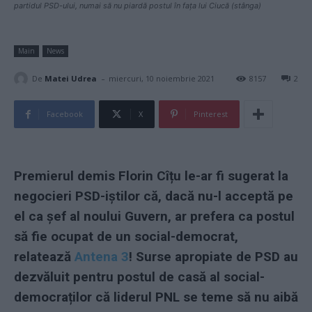
partidul PSD-ului, numai să nu piardă postul în fața lui Ciucă (stânga)
Main
News
-
De
Matei Udrea
miercuri, 10 noiembrie 2021
8157
2
Facebook
X
Pinterest
Premierul demis Florin Cîțu le-ar fi sugerat la
negocieri PSD-iștilor că, dacă nu-l acceptă pe
el ca șef al noului Guvern, ar prefera ca postul
să fie ocupat de un social-democrat,
relatează
Antena 3
! Surse apropiate de PSD au
dezvăluit pentru postul de casă al social-
democraților că liderul PNL se teme să nu aibă