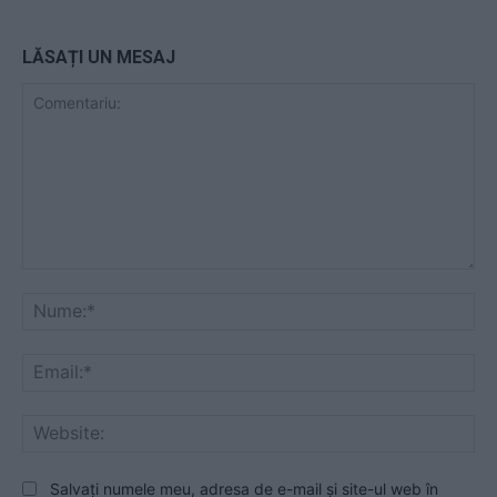
LĂSAȚI UN MESAJ
Comentariu:
Nu
Ema
Web
Salvați numele meu, adresa de e-mail și site-ul web în