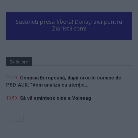
Susțineți presa liberă! Donați aici pentru
Ziaristii.com!
24 de ore
21.40
Comisia Europeană, după ororile comise de
PSD-AUR: ”Vom analiza cu atenție...
19.50
Să vă amintesc cine e Voineag