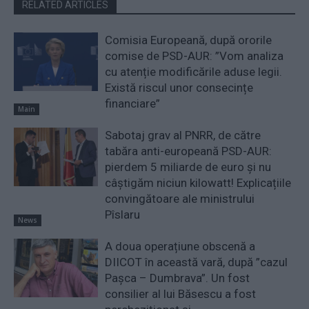
RELATED ARTICLES
Comisia Europeană, după ororile
comise de PSD-AUR: ”Vom analiza
cu atenție modificările aduse legii.
Există riscul unor consecințe
financiare”
Main
Sabotaj grav al PNRR, de către
tabăra anti-europeană PSD-AUR:
pierdem 5 miliarde de euro și nu
câștigăm niciun kilowatt! Explicațiile
convingătoare ale ministrului
Pîslaru
News
A doua operațiune obscenă a
DIICOT în această vară, după ”cazul
Pașca – Dumbrava”. Un fost
consilier al lui Băsescu a fost