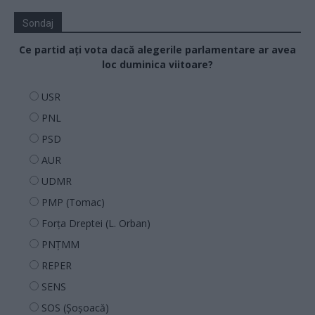
Sondaj
Ce partid ați vota dacă alegerile parlamentare ar avea
loc duminica viitoare?
USR
PNL
PSD
AUR
UDMR
PMP (Tomac)
Forța Dreptei (L. Orban)
PNȚMM
REPER
SENS
SOS (Șoșoacă)