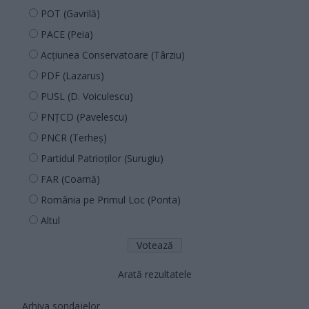
POT (Gavrilă)
PACE (Peia)
Acțiunea Conservatoare (Târziu)
PDF (Lazarus)
PUSL (D. Voiculescu)
PNȚCD (Pavelescu)
PNCR (Terheș)
Partidul Patrioților (Surugiu)
FAR (Coarnă)
România pe Primul Loc (Ponta)
Altul
Arată rezultatele
Arhiva sondajelor