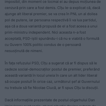
imposibil, din moment ce tocmai ei au depus moțiunea de
cenzură prin care a fost demis. Cîțu le-a explicat că, dacă
ajunge alt liberal premier, se va crea în PNL un al doilea
pol de putere, iar persoana respectivă îi va lua partidul,
așa că a doua variantă propusă de el a fost aceea a unui
prim-ministru independent. Nici aceasta n-a fost
acceptată, PSD-iștii spunându-i că nu e viabilă o formulă
cu Guvern 100% politic condus de o persoană
nesusținută de nimeni.
În fața refuzului PSD, Cîțu a sugerat că ar fi dispus să le
cedeze social-democraților postul de premier, preferând
această variantă în locul uneia în care un alt lider liberal
să ocupe postul! În orice caz, următorul șef al Guvernului
nu trebuie să fie Nicolae Ciucă, ar fi spus Cîțu la discuții.
Dacă informațiile prezentate de postul oligarhului Dan