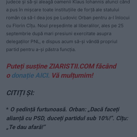
judece și să-și aleagă oamenii Klaus Iohannis atunci când
a pus în mișcare toate instituțiile de forță ale statului
român ca să-l dea jos pe Ludovic Orban pentru a-l înlocui
cu Florin Cîțu. Noul președinte al liberalilor, ales pe 25
septembrie după mari presiuni exercitate asupra
delegaților PNL, e dispus acum să-și vândă propriul
partid pentru a-și păstra funcția.
Puteți susține ZIARISTII.COM făcând
o
donație AICI.
Vă mulțumim!
CITIȚI ȘI:
*
O ședință furtunoasă. Orban: „Dacă faceți
alianță cu PSD, duceți partidul sub 10%!”. Cîțu:
„Te dau afară!”