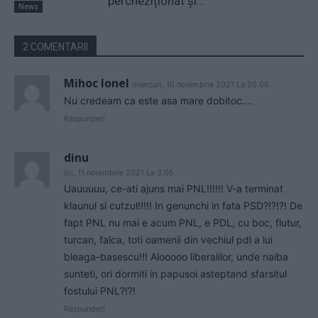
percheziționat și...
News
2 COMENTARII
Mihoc Ionel
miercuri, 10 noiembrie 2021 La 20.00
Nu credeam ca este asa mare dobitoc….
Răspundeți
dinu
joi, 11 noiembrie 2021 La 3.05
Uauuuuu, ce-ati ajuns mai PNL!!!!!! V-a terminat
klaunul si cutzul!!!!! In genunchi in fata PSD?!?!?! De
fapt PNL nu mai e acum PNL, e PDL, cu boc, flutur,
turcan, falca, toti oamenii din vechiul pdl a lui
bleaga-basescu!!! Alooooo liberalilor, unde naiba
sunteti, ori dormiti in papusoi asteptand sfarsitul
fostului PNL?!?!
Răspundeți