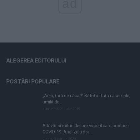
ad
ALEGEREA EDITORULUI
POSTĂRI POPULARE
„Adio, țară de căcat!” Bătut în fața casei sale,
umilit de...
duminică, 21 iulie 2019
Adevăr și mituri despre virusul care produce
COVID-19. Analiza a doi...
vineri, 3 aprilie 2020