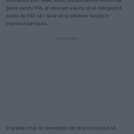
Voiculescu sunt reale, atunci situația devine extrem de
gravă pentru PNL, al cărui șef a ajuns să se milogească
public de PSD să-l ajute să-și păstreze funcția în
interiorul partidului.
- Advertisement -
În același timp, se dovedește cât de prost a putut să