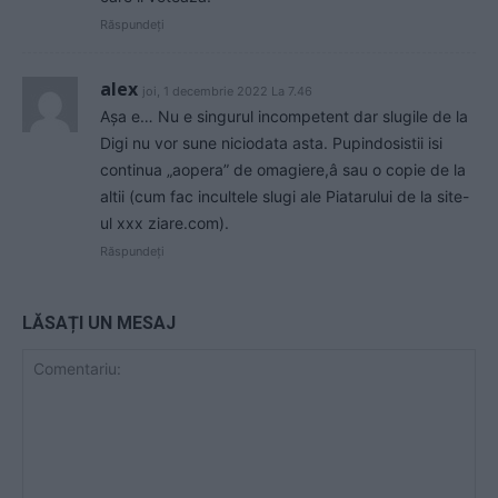
Răspundeți
alex
joi, 1 decembrie 2022 La 7.46
Așa e… Nu e singurul incompetent dar slugile de la
Digi nu vor sune niciodata asta. Pupindosistii isi
continua „aopera” de omagiere,â sau o copie de la
altii (cum fac incultele slugi ale Piatarului de la site-
ul xxx ziare.com).
Răspundeți
LĂSAȚI UN MESAJ