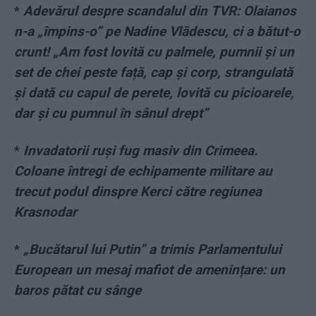
*
Adevărul despre scandalul din TVR: Olaianos
n-a „împins-o” pe Nadine Vlădescu, ci a bătut-o
crunt! „Am fost lovită cu palmele, pumnii și un
set de chei peste față, cap și corp, strangulată
și dată cu capul de perete, lovită cu picioarele,
dar și cu pumnul în sânul drept”
*
Invadatorii ruși fug masiv din Crimeea.
Coloane întregi de echipamente militare au
trecut podul dinspre Kerci către regiunea
Krasnodar
*
„Bucătarul lui Putin” a trimis Parlamentului
European un mesaj mafiot de amenințare: un
baros pătat cu sânge