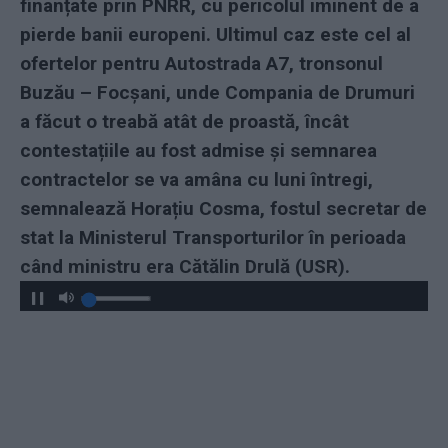
finanțate prin PNRR, cu pericolul iminent de a
pierde banii europeni. Ultimul caz este cel al
ofertelor pentru Autostrada A7, tronsonul
Buzău – Focșani, unde Compania de Drumuri
a făcut o treabă atât de proastă, încât
contestațiile au fost admise și semnarea
contractelor se va amâna cu luni întregi,
semnalează Horațiu Cosma, fostul secretar de
stat la Ministerul Transporturilor în perioada
când ministru era Cătălin Drulă (USR).
Play