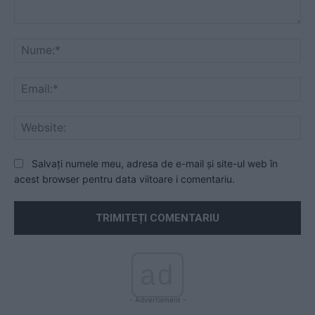
Comentariu:
Nu
Ema
Web
Salvați numele meu, adresa de e-mail și site-ul web în
acest browser pentru data viitoare i comentariu.
ad
- Advertisment -