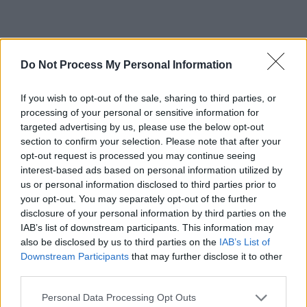
Do Not Process My Personal Information
If you wish to opt-out of the sale, sharing to third parties, or
Puteți susține ZIARISTII.COM făcând
processing of your personal or sensitive information for
o
donație AICI.
Vă mulțumim!
targeted advertising by us, please use the below opt-out
section to confirm your selection. Please note that after your
opt-out request is processed you may continue seeing
CITIȚI ȘI:
interest-based ads based on personal information utilized by
us or personal information disclosed to third parties prior to
*
Baronul PSD-ist Niculae Bădălău a fost
your opt-out. You may separately opt-out of the further
disclosure of your personal information by third parties on the
înhățat de procurorii DNA! Vicepreședintele
IAB’s list of downstream participants. This information may
Curții de Conturi făcea trafic de influență
also be disclosed by us to third parties on the
IAB’s List of
Downstream Participants
that may further disclose it to other
pentru a căpușa banii statului, folosindu-și fiul,
third parties.
fiica și ginerele drept paravan
Personal Data Processing Opt Outs