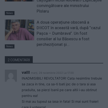
convingătoare ale ministrului
Pîslaru
News
A doua operațiune obscenă a
DIICOT în această vară, după ”cazul
Pașca – Dumbrava”. Un fost
consilier al lui Băsescu a fost
percheziționat și...
News
2 COMENTARII
valll
marți, 29 noiembrie 2022 La 17.00
INADMISIBIL! REVOLTATOR! Cata nesimtire trebuie
sa zaca in tine, ca sa-ti bati joc de o tara si asa
praduita, sa pierzi banii pe care altii i-au obtinut
pentru ea!
Si mai au tupeul sa iasa in fata! Si mai sunt fraieri
care ii voteaza!