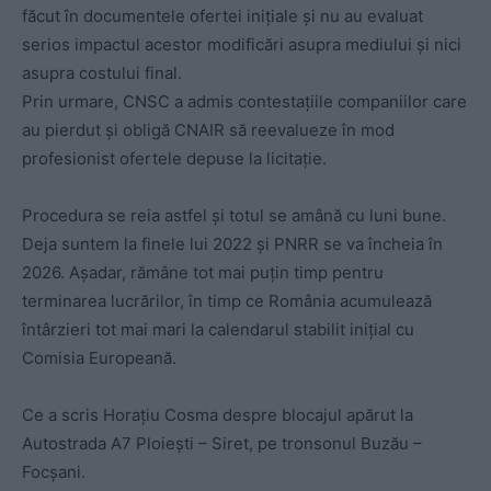
făcut în documentele ofertei inițiale și nu au evaluat
serios impactul acestor modificări asupra mediului și nici
asupra costului final.
Prin urmare, CNSC a admis contestațiile companiilor care
au pierdut și obligă CNAIR să reevalueze în mod
profesionist ofertele depuse la licitație.
Procedura se reia astfel și totul se amână cu luni bune.
Deja suntem la finele lui 2022 și PNRR se va încheia în
2026. Așadar, rămâne tot mai puțin timp pentru
terminarea lucrărilor, în timp ce România acumulează
întârzieri tot mai mari la calendarul stabilit inițial cu
Comisia Europeană.
Ce a scris Horațiu Cosma despre blocajul apărut la
Autostrada A7 Ploiești – Siret, pe tronsonul Buzău –
Focșani.