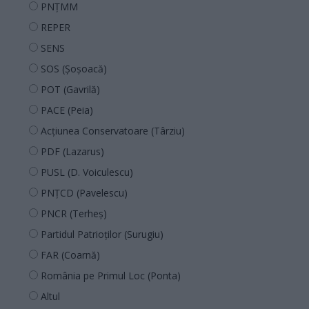
PNȚMM
REPER
SENS
SOS (Șoșoacă)
POT (Gavrilă)
PACE (Peia)
Acțiunea Conservatoare (Târziu)
PDF (Lazarus)
PUSL (D. Voiculescu)
PNȚCD (Pavelescu)
PNCR (Terheș)
Partidul Patrioților (Surugiu)
FAR (Coarnă)
România pe Primul Loc (Ponta)
Altul