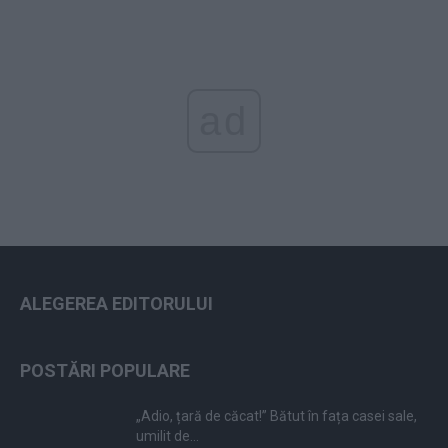
ad
ALEGEREA EDITORULUI
POSTĂRI POPULARE
„Adio, țară de căcat!” Bătut în fața casei sale,
umilit de...