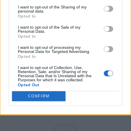
*
Listele negre făcute de putiniștii români.
I want to opt-out of the Sharing of my
personal data.
Politicieni, medici, jurnaliști, artiști și sportivi
Opted In
„vacciniști” sunt somați să-și ceară scuze, fiind
I want to opt-out of the Sale of my
comparați cu „criminalii Revoluției”!
Personal Data.
Opted In
*
PSD impune, cu complicitatea PNL, o lege
I want to opt-out of processing my
Personal Data for Targeted Advertising.
abuzivă, care favorizează mafiotizarea
Opted In
sindicatelor. Acestea primesc dreptul să facă
I want to opt-out of Collection, Use,
afaceri și politică și să colecteze cotizații cu
Retention, Sale, and/or Sharing of my
Personal Data that Is Unrelated with the
forța!
Purposes for which it was collected.
Opted Out
CONFIRM