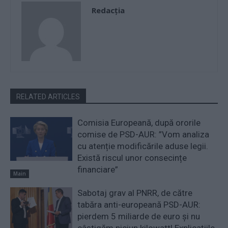
Redacţia
RELATED ARTICLES
Comisia Europeană, după ororile
comise de PSD-AUR: ”Vom analiza
cu atenție modificările aduse legii.
Există riscul unor consecințe
financiare”
Main
Sabotaj grav al PNRR, de către
tabăra anti-europeană PSD-AUR:
pierdem 5 miliarde de euro și nu
câștigăm niciun kilowatt! Explicațiile