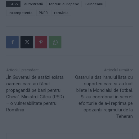
TAGS
autostradă
fonduri europene
Grindeanu
incompetenta
PNRR
românia
Articolul precedent
Articolul următor
„În Guvernul de astăzi există
Qatarul a dat Iranului lista cu
oameni care au făcut
suporteri care și-au luat
propagandă pe bani pentru
bilete la Mondialul de fotbal.
China”. Ministrul Câciu (PSD)
Și-au coordonat în secret
– o vulnerabilitate pentru
eforturile de a-i reprima pe
România
opozanții regimului de la
Teheran