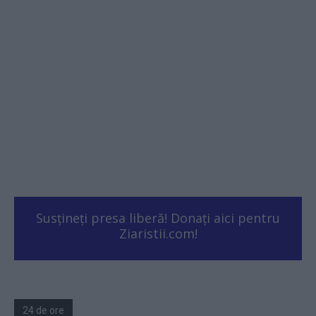
Susțineți presa liberă! Donați aici pentru
Ziaristii.com!
24 de ore