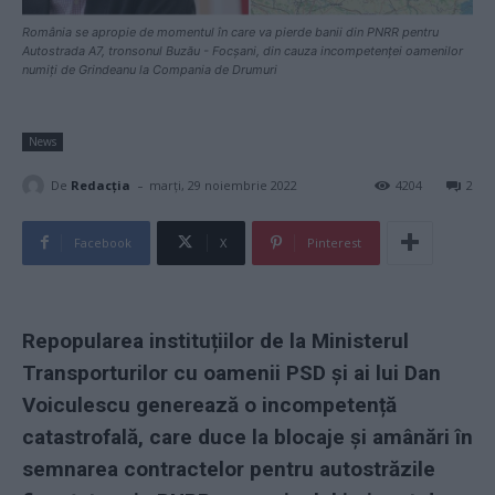
România se apropie de momentul în care va pierde banii din PNRR pentru
Autostrada A7, tronsonul Buzău - Focșani, din cauza incompetenței oamenilor
numiți de Grindeanu la Compania de Drumuri
News
-
De
Redacţia
marți, 29 noiembrie 2022
4204
2
Facebook
X
Pinterest
Repopularea instituțiilor de la Ministerul
Transporturilor cu oamenii PSD și ai lui Dan
Voiculescu generează o incompetență
catastrofală, care duce la blocaje și amânări în
semnarea contractelor pentru autostrăzile