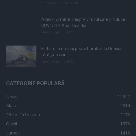
duminică, 21 iulie 2019
Adevăr și mituri despre virusul care produce
COVID-19. Analiza a doi...
vineri, 3 aprilie 2020
Flota rusă nu mai poate bombarda Odessa
fără „s-o ia în...
vineri, 8 aprilie 2022
CATEGORIE POPULARĂ
News
12042
Main
2814
Război în Ucraina
2172
Opinii
1876
Lumea
1416