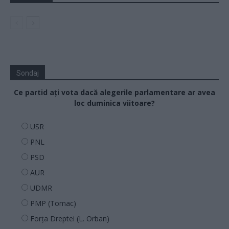
Sondaj
Ce partid ați vota dacă alegerile parlamentare ar avea
loc duminica viitoare?
USR
PNL
PSD
AUR
UDMR
PMP (Tomac)
Forța Dreptei (L. Orban)