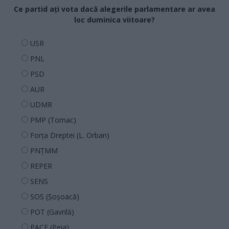
Ce partid ați vota dacă alegerile parlamentare ar avea
loc duminica viitoare?
USR
PNL
PSD
AUR
UDMR
PMP (Tomac)
Forța Dreptei (L. Orban)
PNȚMM
REPER
SENS
SOS (Șoșoacă)
POT (Gavrilă)
PACE (Peia)