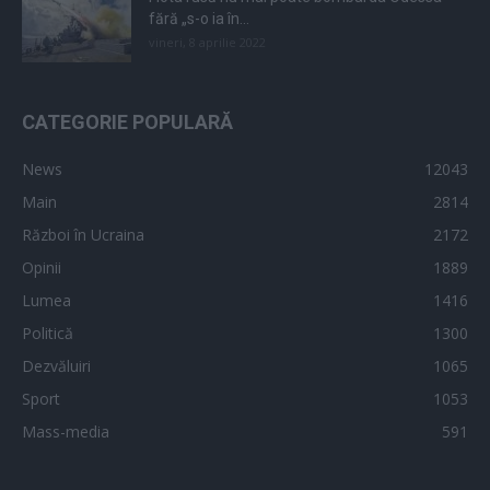
fără „s-o ia în...
vineri, 8 aprilie 2022
CATEGORIE POPULARĂ
News
12043
Main
2814
Război în Ucraina
2172
Opinii
1889
Lumea
1416
Politică
1300
Dezvăluiri
1065
Sport
1053
Mass-media
591