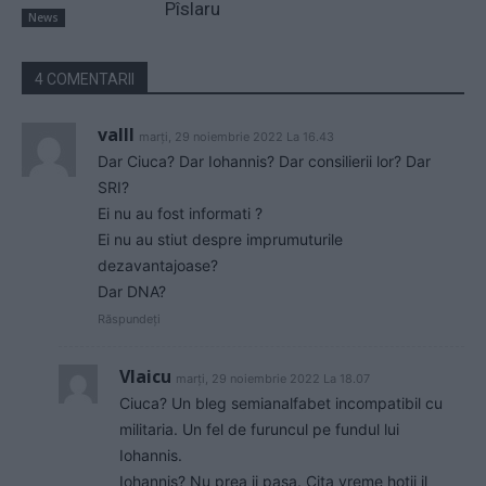
Pîslaru
News
4 COMENTARII
valll
marți, 29 noiembrie 2022 La 16.43
Dar Ciuca? Dar Iohannis? Dar consilierii lor? Dar
SRI?
Ei nu au fost informati ?
Ei nu au stiut despre imprumuturile
dezavantajoase?
Dar DNA?
Răspundeți
Vlaicu
marți, 29 noiembrie 2022 La 18.07
Ciuca? Un bleg semianalfabet incompatibil cu
militaria. Un fel de furuncul pe fundul lui
Iohannis.
Iohannis? Nu prea ii pasa. Cita vreme hotii il