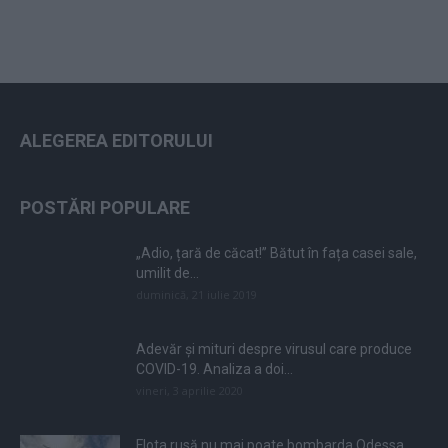
ALEGEREA EDITORULUI
POSTĂRI POPULARE
„Adio, țară de căcat!” Bătut în fața casei sale,
umilit de...
duminică, 21 iulie 2019
Adevăr și mituri despre virusul care produce
COVID-19. Analiza a doi...
vineri, 3 aprilie 2020
Flota rusă nu mai poate bombarda Odessa