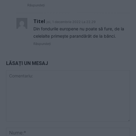
Răspundeți
Titel
joi, 1 decembrie 2022 La 22.29
Din fondurile europene nu poate să fure, de la
celelalte primește parandărăt de la bănci.
Răspundeți
LĂSAȚI UN MESAJ
Comentariu:
Nu