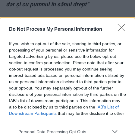
dar și cu pumnul în sânul drept”
*
Invadatorii ruși fug masiv din Crimeea.
Coloane întregi de echipamente militare au
Do Not Process My Personal Information
trecut podul dinspre Kerci către regiunea
If you wish to opt-out of the sale, sharing to third parties, or
Krasnodar
processing of your personal or sensitive information for
targeted advertising by us, please use the below opt-out
*
„Bucătarul lui Putin” a trimis Parlamentului
section to confirm your selection. Please note that after your
opt-out request is processed you may continue seeing
European un mesaj mafiot de amenințare: un
interest-based ads based on personal information utilized by
baros pătat cu sânge
us or personal information disclosed to third parties prior to
your opt-out. You may separately opt-out of the further
disclosure of your personal information by third parties on the
*
VIDEO. O rușine națională: Ilie Năstase.
IAB’s list of downstream participants. This information may
Infractor, agresor, recidivist, mitocan. Spune că
also be disclosed by us to third parties on the
IAB’s List of
pleacă din țara care nu-l merită, dar care l-a
Downstream Participants
that may further disclose it to other
third parties.
făcut general și senator prin impostură.
Șantajează, minte și înjură ca un birjar
Personal Data Processing Opt Outs