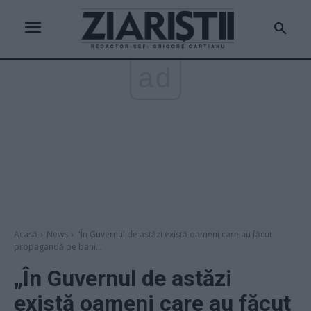
ad
Acasă
News
"În Guvernul de astăzi există oameni care au făcut
propagandă pe bani...
„În Guvernul de astăzi
există oameni care au făcut