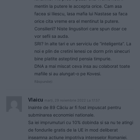
mentin la putere le accepta orice. Cam asa
facea si Iliescu, lasa mafia lui Nastase sa faca
orice cita vreme era el mentinut la putere.
Consilierii? Niste lingusitori care spun doar ce
vor sefii sa auda.
SRI? In alte tari e un serviciu de ”inteligenta”. La
noi e plin de cretini lenesi ce dorm prin sinecuri
bine platite asteptind pensia timpurie.
DNA a mai miscat ceva insa au colaborat toate
mafiile si au alungat-o pe Kovesi.
Răspundeți
Vlaicu
marți, 29 noiembrie 2022 La 17.57
Inainte de 89 Câciu ar fi fost impuscat pentru
subminarea economiei nationale.
Sa iei imprumuturi cu 10% dobinda si sa nu te atingi
de fondurile gratis de la UE in mod deliberat
inseamna actiune impotriva intereselor Romaniei.