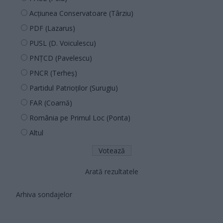
Acțiunea Conservatoare (Târziu)
PDF (Lazarus)
PUSL (D. Voiculescu)
PNȚCD (Pavelescu)
PNCR (Terheș)
Partidul Patrioților (Surugiu)
FAR (Coarnă)
România pe Primul Loc (Ponta)
Altul
Arată rezultatele
Arhiva sondajelor