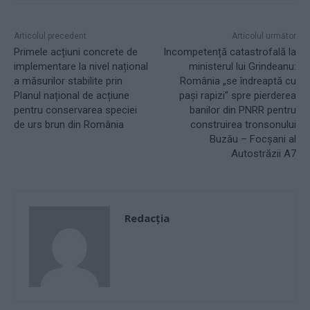
Articolul precedent
Articolul următor
Primele acțiuni concrete de
Incompetență catastrofală la
implementare la nivel național
ministerul lui Grindeanu:
a măsurilor stabilite prin
România „se îndreaptă cu
Planul național de acțiune
pași rapizi” spre pierderea
pentru conservarea speciei
banilor din PNRR pentru
de urs brun din România
construirea tronsonului
Buzău – Focșani al
Autostrăzii A7
Redacţia