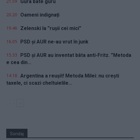
21.59
Gura bate guru
20.20
Oameni indignați
19.46
Zelenski la ”rușii cei mici”
16.05
PSD și AUR ne-au vrut în junk
15.33
PSD și AUR au inventat bâta anti-Fritz. ”Metoda
e cea din...
14.18
Argentina a reușit! Metoda Milei: nu crești
taxele, ci scazi cheltuielile...
Sondaj