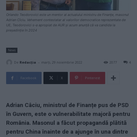
Orlando Teodorovici este un mentor al actualului ministru de Finanțe, masonul
Adrian Cîciu. Vehement contestatar al valorilor democratice reprezentate de
UE, Teodorovici s-a apropiat de AUR și acum anunță că va candida la
președinție în 2024
News
-
De
Redacţia
marți, 29 noiembrie 2022
2077
4
Facebook
X
Pinterest
Adrian Câciu, ministrul de Finanțe pus de PSD
în Guvern, este o vulnerabilitate majoră pentru
România. Masonul a făcut propagandă plătită
pentru China înainte de a ajunge în una dintre