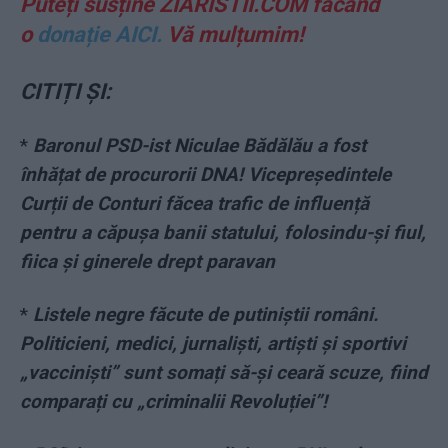
Puteți susține ZIARISTII.COM făcând
o
donație AICI.
Vă mulțumim!
CITIȚI ȘI:
*
Baronul PSD-ist Niculae Bădălău a fost
înhățat de procurorii DNA! Vicepreședintele
Curții de Conturi făcea trafic de influență
pentru a căpușa banii statului, folosindu-și fiul,
fiica și ginerele drept paravan
*
Listele negre făcute de putiniștii români.
Politicieni, medici, jurnaliști, artiști și sportivi
„vacciniști” sunt somați să-și ceară scuze, fiind
comparați cu „criminalii Revoluției”!