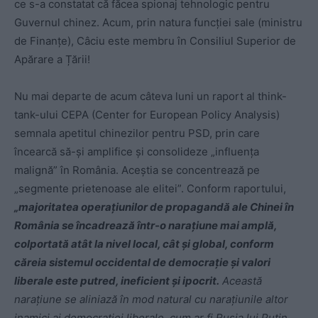
ce s-a constatat că făcea spionaj tehnologic pentru
Guvernul chinez. Acum, prin natura funcției sale (ministru
de Finanțe), Câciu este membru în Consiliul Superior de
Apărare a Țării!
Nu mai departe de acum câteva luni un raport al think-
tank-ului CEPA (Center for European Policy Analysis)
semnala apetitul chinezilor pentru PSD, prin care
încearcă să-și amplifice și consolideze „influența
malignă” în România. Aceștia se concentrează pe
„segmente prietenoase ale elitei”. Conform raportului,
„majoritatea operațiunilor de propagandă ale Chinei în
România se încadrează într-o narațiune mai amplă,
colportată atât la nivel local, cât și global, conform
căreia sistemul occidental de democrație și valori
liberale este putred, ineficient și ipocrit.
Această
narațiune se aliniază în mod natural cu narațiunile altor
inamici ai democrației liberale, cum ar fi Rusia lui Putin