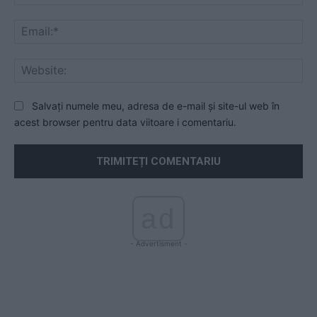
Ema
Web
Salvați numele meu, adresa de e-mail și site-ul web în
acest browser pentru data viitoare i comentariu.
ad
- Advertisment -