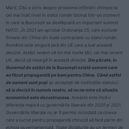
Marți, Cîțu a scris despre problema infiltrării chineze la
cel mai înalt nivel în statul român tocmai într-un moment
în care la București se desfășoară un important summit
NATO:
„În 2021 am aprobat Ordonanța 25, care exclude
firmele din China din toate contractele cu statul român.
România este singură țară din UE care a luat această
decizie. Astăzi vedem că tot mai multe țări, cel mai recent
UK, decid să meargă în această direcție.
Din păcate, în
Guvernul de astăzi de la București există oameni care
au făcut propagandă pe bani pentru China.
Când astfel
de oameni sunt puși
(și acceptați de instituțiile statului)
să ia decizii în numele nostru, să nu ne mire că situația
economică este dezastruoasa.
Aceasta este încă o
diferența majoră cu guvernările liberale din 2020 și 2021.
Guvernările liberale nu ar fi permis niciodată ca cineva
care a lucrat pentru propagandă chineză să facă parte din
echipa guvernamentală. Toate dictaturile au un termen de