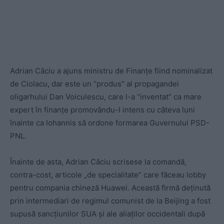
Adrian Câciu a ajuns ministru de Finanțe fiind nominalizat
de Ciolacu, dar este un “produs” al propagandei
oligarhului Dan Voiculescu, care l-a “inventat” ca mare
expert în finanțe promovându-l intens cu câteva luni
înainte ca Iohannis să ordone formarea Guvernului PSD-
PNL.
Înainte de asta, Adrian Câciu scrisese la comandă,
contra-cost, articole „de specialitate” care făceau lobby
pentru compania chineză Huawei. Această firmă deținută
prin intermediari de regimul comunist de la Beijing a fost
supusă sancțiunilor SUA și ale aliaților occidentali după