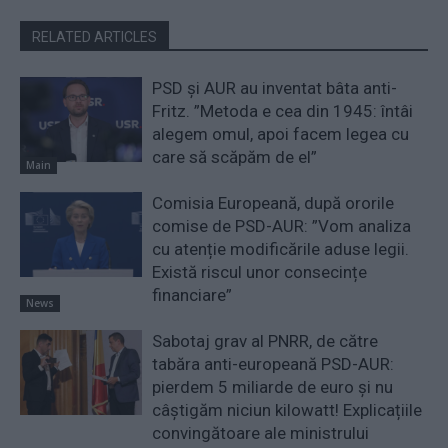
RELATED ARTICLES
PSD și AUR au inventat bâta anti-
Fritz. ”Metoda e cea din 1945: întâi
alegem omul, apoi facem legea cu
care să scăpăm de el”
Main
Comisia Europeană, după ororile
comise de PSD-AUR: ”Vom analiza
cu atenție modificările aduse legii.
Există riscul unor consecințe
financiare”
News
Sabotaj grav al PNRR, de către
tabăra anti-europeană PSD-AUR:
pierdem 5 miliarde de euro și nu
câștigăm niciun kilowatt! Explicațiile
convingătoare ale ministrului