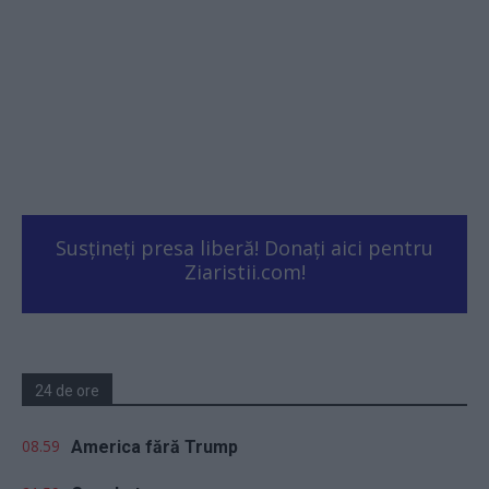
Susțineți presa liberă! Donați aici pentru
Ziaristii.com!
24 de ore
08.59
America fără Trump