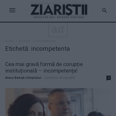
ad
Acasă
Etichete
Incompetenta
Etichetă: incompetenta
Cea mai gravă formă de corupție
instituțională – incompetența!
Alecu Reniță (Chișinău)
-
duminică, 28 mai 2023
0