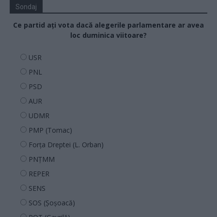
Sondaj
Ce partid ați vota dacă alegerile parlamentare ar avea
loc duminica viitoare?
USR
PNL
PSD
AUR
UDMR
PMP (Tomac)
Forța Dreptei (L. Orban)
PNȚMM
REPER
SENS
SOS (Șoșoacă)