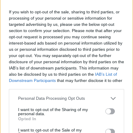
If you wish to opt-out of the sale, sharing to third parties, or
processing of your personal or sensitive information for
Pompierii din Constanța au trimis autoscară
targeted advertising by us, please use the below opt-out
la un incendiu la subsol,...
section to confirm your selection. Please note that after your
opt-out request is processed you may continue seeing
Redacţia
-
joi, 18 februarie 2021
3
interest-based ads based on personal information utilized by
us or personal information disclosed to third parties prior to
your opt-out. You may separately opt-out of the further
Incompetență criminală: pierdem finanțarea
disclosure of your personal information by third parties on the
europeană de 517 milioane de euro pentru...
IAB’s list of downstream participants. This information may
also be disclosed by us to third parties on the
IAB’s List of
Redacţia
-
sâmbătă, 25 iulie 2020
8
Downstream Participants
that may further disclose it to other
third parties.
ad
Personal Data Processing Opt Outs
Susțineți presa liberă! Donați aici pentru
I want to opt-out of the Sharing of my
personal data.
Ziaristii.com!
Opted In
I want to opt-out of the Sale of my