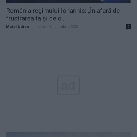
România regimului Iohannis: „În afară de
frustrarea ta și de o...
Matei Udrea
-
miercuri, 9 noiembrie 2022
2
ad