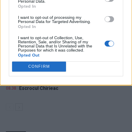
Personal Data.
Opted In
24 de ore
I want to opt-out of processing my
Personal Data for Targeted Advertising.
Opted In
20.26
Lupta politicii românești cu prezentul
I want to opt-out of Collection, Use,
Retention, Sale, and/or Sharing of my
18.47
Cărbune și picioare-n gard
Personal Data that Is Unrelated with the
Purposes for which it was collected.
Opted Out
18.09
Coaliția antieuropeană PSD–AUR se bucură:
fluviul Dunărea se trece cu piciorul!
CONFIRM
17.32
Vă veți blestema zilele, pesedeilor!
08.38
Escrocul Chirieac