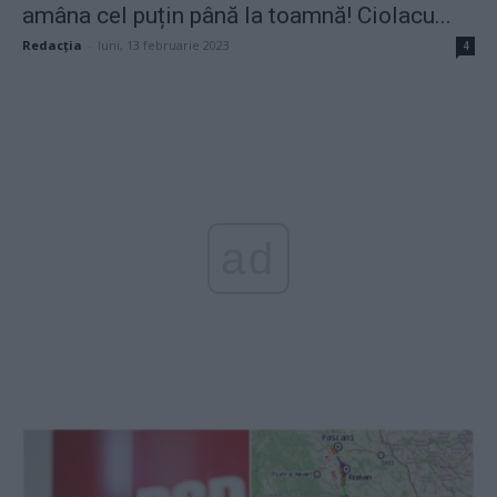
amâna cel puțin până la toamnă! Ciolacu...
Redacţia
-
luni, 13 februarie 2023
4
ad