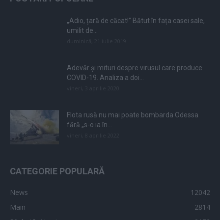
„Adio, țară de căcat!” Bătut în fața casei sale,
umilit de...
duminică, 21 iulie 2019
Adevăr și mituri despre virusul care produce
COVID-19. Analiza a doi...
vineri, 3 aprilie 2020
Flota rusă nu mai poate bombarda Odessa
fără „s-o ia în...
vineri, 8 aprilie 2022
CATEGORIE POPULARĂ
News
12042
Main
2814