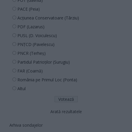
POT (Gavrilă)
PACE (Peia)
Acțiunea Conservatoare (Târziu)
PDF (Lazarus)
PUSL (D. Voiculescu)
PNȚCD (Pavelescu)
PNCR (Terheș)
Partidul Patrioților (Surugiu)
FAR (Coarnă)
România pe Primul Loc (Ponta)
Altul
Arată rezultatele
Arhiva sondajelor