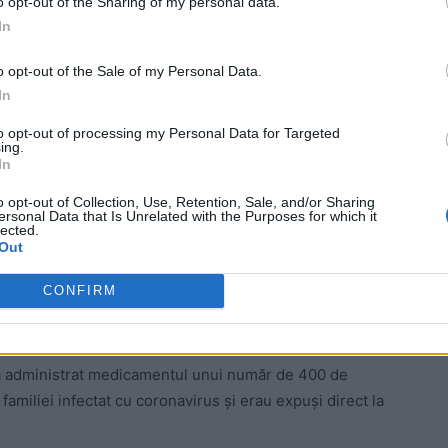
o opt-out of the Sharing of my personal data.
In
o opt-out of the Sale of my Personal Data.
In
to opt-out of processing my Personal Data for Targeted
ing.
In
ia Regeneron, care în acel moment avea medicamentul
mpaniei au decis să-i acorde pastilele în baza unei legi
o opt-out of Collection, Use, Retention, Sale, and/or Sharing
ersonal Data that Is Unrelated with the Purposes for which it
 de compasiune”. În mod absolut spectaculos, după 72
lected.
omele au dispărut în totalitate!
Out
CONFIRM
 direct în organism. Prin comparație,
mul să producă anticorpi
n a administrat medicamentul unui număr de 400 de
amiliei infectat cu coronavirus și erau expuși direct la