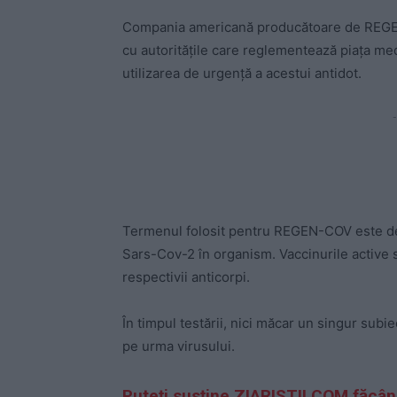
Compania americană producătoare de REGEN
cu autoritățile care reglementează piața me
utilizarea de urgență a acestui antidot.
-
Termenul folosit pentru REGEN-COV este de v
Sars-Cov-2 în organism. Vaccinurile active 
respectivii anticorpi.
În timpul testării, nici măcar un singur subie
pe urma virusului.
Puteți susține ZIARISTII.COM făcâ