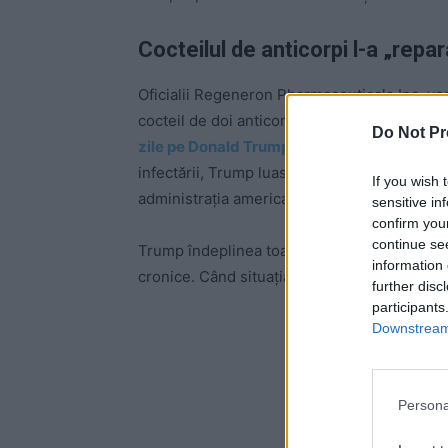
Cocteilul de anticorpi l-a „repa
Oficialii Regeneron Pharmaceuticals Inc. v
cocteil de doi anticorpi – celebrul medicam
Do Not Pr
zile pe Donald Trump
, președintele americ
infectării, Trump luase virusul și a ajuns la 
If you wish 
administrația americană minimalizase perico
sensitive in
confirm you
continue se
Trump îndeplinea toate condițiile grupelor de
information 
cronice. Când situația i s-a agravat,
a fost l
further disc
participants
Downstream 
-
Persona