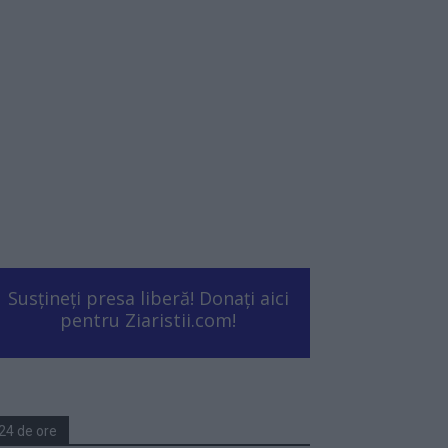
Susțineți presa liberă! Donați aici
pentru Ziaristii.com!
24 de ore