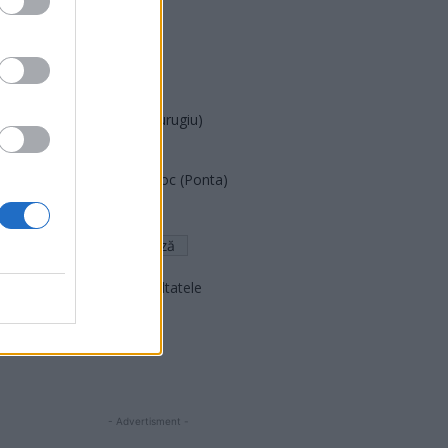
PUSL (D. Voiculescu)
PNȚCD (Pavelescu)
PNCR (Terheș)
Partidul Patrioților (Surugiu)
FAR (Coarnă)
România pe Primul Loc (Ponta)
Altul
Arată rezultatele
Arhiva sondajelor
- Advertisment -