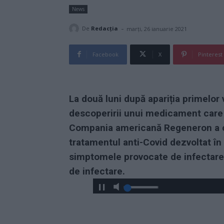
News
-
De
Redacţia
marți, 26 ianuarie 2021
Facebook
X
Pinterest
La două luni după apariția primelor 
descoperirii unui medicament care 
Compania americană Regeneron a co
tratamentul anti-Covid dezvoltat în
simptomele provocate de infectarea
de infectare.