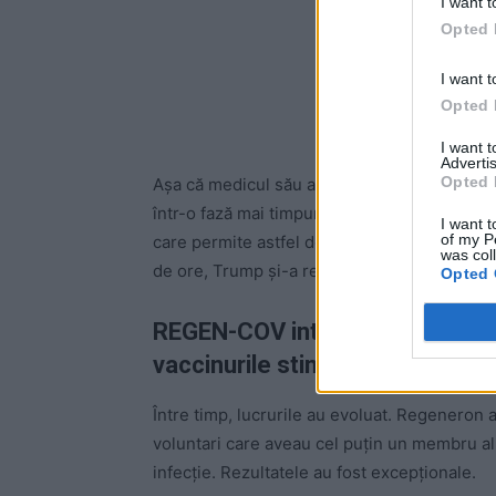
I want t
Opted 
I want t
Opted 
I want 
Advertis
Opted 
Așa că medicul său a făcut apel la compan
într-o fază mai timpurie de testare. Șefii co
I want t
of my P
care permite astfel de tratamente “pe bază
was col
de ore, Trump și-a revenit complet, iar simpt
Opted 
REGEN-COV introduce anticorpii
vaccinurile stimulează organis
Între timp, lucrurile au evoluat. Regenero
voluntari care aveau cel puțin un membru al f
infecție. Rezultatele au fost excepționale.