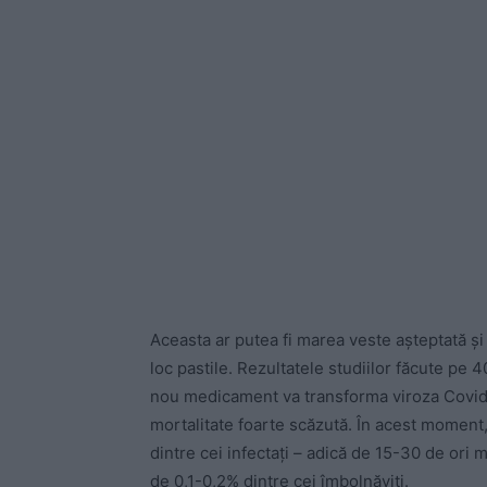
Aceasta ar putea fi marea veste așteptată și 
loc pastile. Rezultatele studiilor făcute pe
nou medicament va transforma viroza Covid-1
mortalitate foarte scăzută. În acest moment,
dintre cei infectați – adică de 15-30 de ori 
de 0,1-0,2% dintre cei îmbolnăviți.