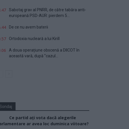
.47
Sabotaj grav al PNRR, de către tabăra anti-
europeană PSD-AUR: pierdem 5...
.44
De ce nu avem baterii
.57
Ortodoxia nucleară a lui Kirill
.06
A doua operațiune obscenă a DIICOT în
această vară, după ”cazul...
Sondaj
Ce partid ați vota dacă alegerile
arlamentare ar avea loc duminica viitoare?