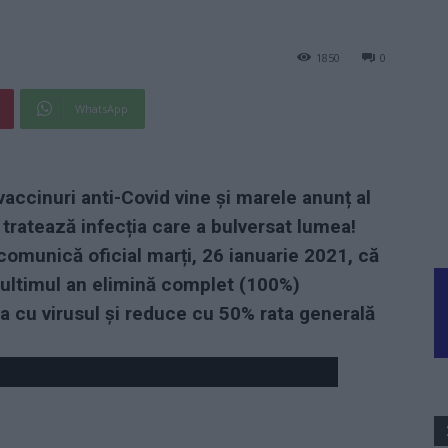
1850
0
WhatsApp
vaccinuri anti-Covid vine și marele anunț al
tratează infecția care a bulversat lumea!
munică oficial marți, 26 ianuarie 2021, că
 ultimul an elimină complet (100%)
 cu virusul și reduce cu 50% rata generală