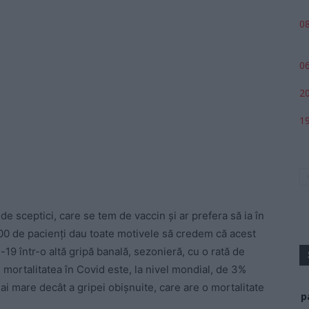
08
06
20
19
de sceptici, care se tem de vaccin și ar prefera să ia în
 400 de pacienți dau toate motivele să credem că acest
9 într-o altă gripă banală, sezonieră, cu o rată de
 mortalitatea în Covid este, la nivel mondial, de 3%
mai mare decât a gripei obișnuite, care are o mortalitate
p