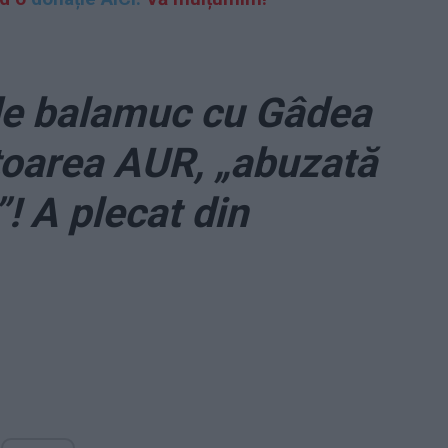
de balamuc cu Gâdea
toarea AUR, „abuzată
! A plecat din