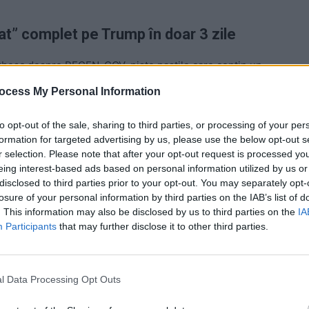
rat” complet pe Trump în doar 3 zile
orbesc despre REGEN-COV, niște pastile care conțin un
ent care, în septembrie,
l-a pus pe picioare în doar trei
ocess My Personal Information
an din acel moment. După ce bagatelizase pericolul
spital, într-o stare destul de periculoasă, chiar dacă
to opt-out of the sale, sharing to third parties, or processing of your per
lul.
formation for targeted advertising by us, please use the below opt-out s
r selection. Please note that after your opt-out request is processed y
eing interest-based ads based on personal information utilized by us or
 risc: era în vârstă (74 de ani), supraponderal, cu boli
disclosed to third parties prior to your opt-out. You may separately opt-
uat direct cu elicopterul
de la Casa Albă și dus la spital.
losure of your personal information by third parties on the IAB’s list of
. This information may also be disclosed by us to third parties on the
IA
Participants
that may further disclose it to other third parties.
 Advertisement -
l Data Processing Opt Outs