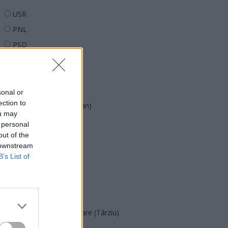
USR
PNL
PSD
AUR
UDMR
PMP (Tomac)
sonal or
ection to
Forța Dreptei (L. Orban)
ou may
PNȚMM
 personal
out of the
REPER
 downstream
SENS
B’s List of
SOS (Șoșoacă)
POT (Gavrilă)
PACE (Peia)
Acțiunea Conservatoare (Târziu)
PDF (Lazarus)