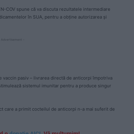
-COV spune că va discuta rezultatele intermediare
dicamentelor în SUA, pentru a obține autorizarea și
 Advertisement -
accin pasiv – livrarea directă de anticorpi împotriva
stimulează sistemul imunitar pentru a produce singur
ct care a primit cocteilul de anticorpi n-a mai suferit de
nd o
donație AICI.
Vă mulțumim!