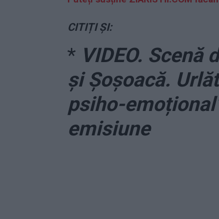
CITIȚI ȘI:
*
VIDEO. Scenă 
și Șoșoacă. Urlă
psiho-emoțional”
emisiune