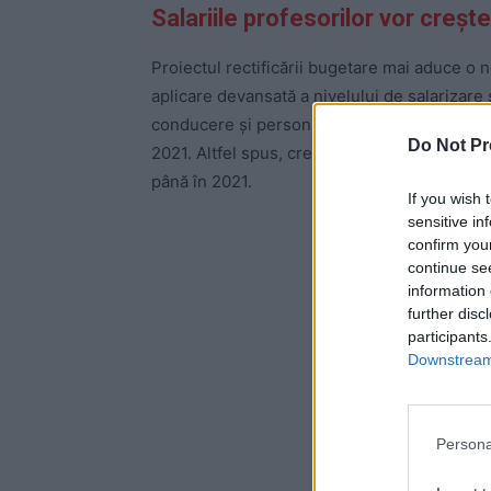
Salariile profesorilor vor creșt
Proiectul rectificării bugetare mai aduce 
aplicare devansată a nivelului de salarizare 
conducere şi personalul de îndrumare şi con
Do Not Pr
2021. Altfel spus, creșterea salariilor profe
până în 2021.
If you wish 
sensitive in
-
confirm you
continue se
information 
further disc
participants
Downstream 
Persona