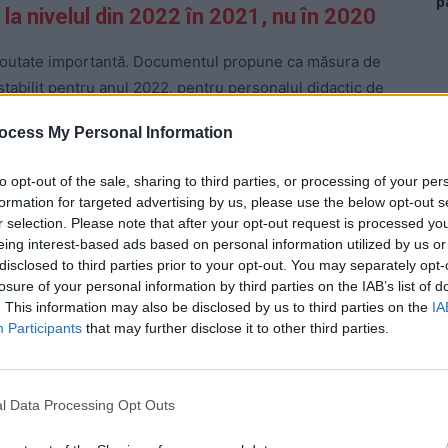
p
e la nivelul din 2022 în 2021, nu în 2020
o noutate importantă. Documentul propune ca măsura de
stabilit pentru anul 2022, pentru personalul didactic de
trol din învăţământ, să se aplice de la 1 septembrie
ocess My Personal Information
sorilor, devansată din 2022 în 2020, va fi amânată un an,
to opt-out of the sale, sharing to third parties, or processing of your per
formation for targeted advertising by us, please use the below opt-out s
 Advertisement -
r selection. Please note that after your opt-out request is processed y
eing interest-based ads based on personal information utilized by us or
disclosed to third parties prior to your opt-out. You may separately opt-
losure of your personal information by third parties on the IAB’s list of
. This information may also be disclosed by us to third parties on the
IA
Participants
that may further disclose it to other third parties.
l Data Processing Opt Outs