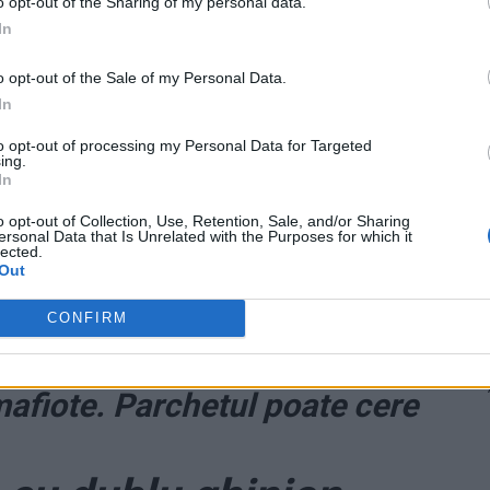
o opt-out of the Sharing of my personal data.
In
us semnificativ necesarul de finanțare pentru majorarea
o opt-out of the Sale of my Personal Data.
stfel:
In
3,6 miliarde de lei);
to opt-out of processing my Personal Data for Targeted
ing.
In
19,3 miliarde de lei.
o opt-out of Collection, Use, Retention, Sale, and/or Sharing
ersonal Data that Is Unrelated with the Purposes for which it
făcând o
donație AICI.
Vă mulțumim!
lected.
Out
CONFIRM
plângere penală! Ciolacu e
 mafiote. Parchetul poate cere