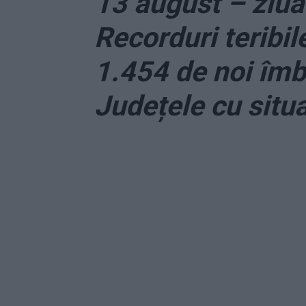
13 august – ziua
Recorduri teribil
1.454 de noi îmbo
Județele cu situ