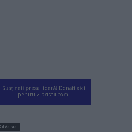
Susțineți presa liberă! Donați aici
pentru Ziaristii.com!
24 de ore