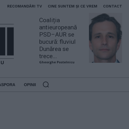
RECOMANDĂRI TV
CINE SUNTEM ȘI CE VREM
CONTACT
Coaliția
antieuropeană
PSD–AUR se
bucură: fluviul
Dunărea se
trece...
Gheorghe Postelnicu
ASPORA
OPINII