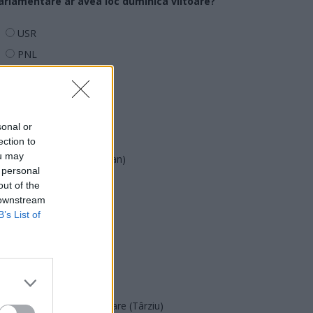
arlamentare ar avea loc duminica viitoare?
USR
PNL
PSD
AUR
UDMR
sonal or
PMP (Tomac)
ection to
ou may
Forța Dreptei (L. Orban)
 personal
PNȚMM
out of the
 downstream
REPER
B’s List of
SENS
SOS (Șoșoacă)
POT (Gavrilă)
PACE (Peia)
Acțiunea Conservatoare (Târziu)