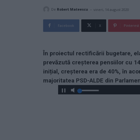
-
De
Robert Mateescu
vineri, 14 august 2020
Facebook
X
Pinterest
În proiectul rectificării bugetare, e
prevăzută creșterea pensiilor cu 1
inițial, creșterea era de 40%, în a
majoritatea PSD-ALDE din Parlamen