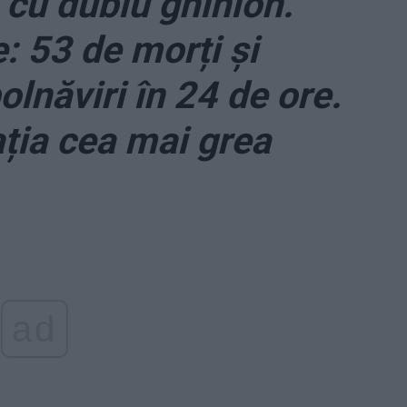
 cu dublu ghinion.
e: 53 de morți și
lnăviri în 24 de ore.
ația cea mai grea
ad