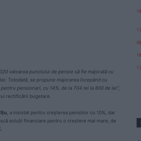
18
17
08
18
17
020 valoarea punctului de pensie să fie majorată cu
e lei. Totodată, se propune majorarea începând cu
pentru pensionari, cu 14%, de la 704 lei la 800 de lei”,
i rectificării bugetare.
îțu,
a insistat pentru creșterea pensiilor cu 10%, dar
scă soluții financiare pentru o creștere mai mare, de
%.