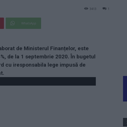
3413
1
WhatsApp
laborat de Ministerul Finanțelor, este
4%, de la 1 septembrie 2020. În bugetul
cord cu iresponsabila lege impusă de
t.