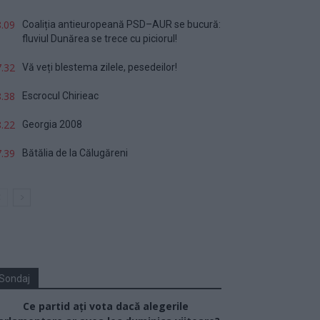
.09
Coaliția antieuropeană PSD–AUR se bucură:
fluviul Dunărea se trece cu piciorul!
.32
Vă veți blestema zilele, pesedeilor!
.38
Escrocul Chirieac
.22
Georgia 2008
.39
Bătălia de la Călugăreni
Sondaj
Ce partid ați vota dacă alegerile