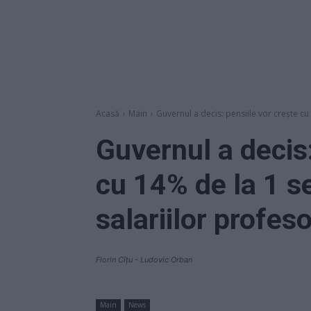
Acasă
Main
Guvernul a decis: pensiile vor crește cu
Guvernul a decis:
cu 14% de la 1 s
salariilor profes
Florin Cîțu - Ludovic Orban
Main
News