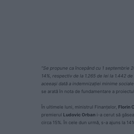
​”Se propune ca începând cu 1 septembrie 2
14%, respectiv de la 1.265 de lei la 1.442 d
aceeași dată a indemnizației minime sociale 
se arată în nota de fundamentare a proiectulu
În ultimele luni, ministrul Finanțelor,
Florin C
premierul
Ludovic Orban
i-a cerut să găsea
circa 15%. În cele dun urmă, s-a ajuns la 14