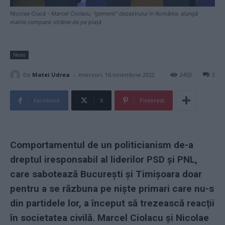
Nicolae Ciucă - Marcel Ciolacu, "gemenii" dezastrului în România, alungă
marile companii străine de pe piață
News
-
De
Matei Udrea
miercuri, 16 noiembrie 2022
2453
3
Facebook
X
Pinterest
Comportamentul de un politicianism de-a
dreptul iresponsabil al liderilor PSD și PNL,
care sabotează București și Timișoara doar
pentru a se răzbuna pe niște primari care nu-s
din partidele lor, a început să trezească reacții
în societatea civilă. Marcel Ciolacu și Nicolae