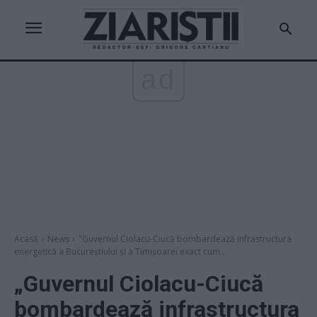
ad
Acasă
News
"Guvernul Ciolacu-Ciucă bombardează infrastructura
energetică a Bucureştiului şi a Timişoarei exact cum...
„Guvernul Ciolacu-Ciucă
bombardează infrastructura