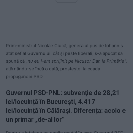
Prim-ministrul Nicolae Ciucă, generalul pus de Iohannis
atât șef al Guvernului, cât și peste liberali, s-a apucat să
spună că
„nu eu l-am sprijinit pe Nicușor Dan la Primărie”,
atârnându-se încă o dată, prostește, la coada
propagandei PSD.
Guvernul PSD-PNL: subvenție de 28,21
lei/locuință în București, 4.417
lei/locuință în Călărași. Diferența: acolo e
un primar „de-al lor”
Pentru a înțelege pe deplin modul în care Guvernul PSD-