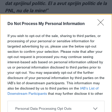
dat sprijinul politic. El a avut sprijin politic de la
PNL, nu de la mine!”
*
Beizadeaua lacomă de la ICR Londra, al cărei
Do Not Process My Personal Information
moft e să-i plătim chirie 7.500 de euro pe lună,
If you wish to opt-out of the sale, sharing to third parties, or
e „directoarea lu’ Firea”. Fiică de căpetenie
processing of your personal or sensitive information for
masonă, și-a falsificat CV-ul și a furat bani de
targeted advertising by us, please use the below opt-out
section to confirm your selection. Please note that after your
la Teatrul Bulandra, înainte de a fi dată afară de
opt-out request is processed you may continue seeing
actori
interest-based ads based on personal information utilized by
us or personal information disclosed to third parties prior to
your opt-out. You may separately opt-out of the further
disclosure of your personal information by third parties on the
IAB’s list of downstream participants. This information may
also be disclosed by us to third parties on the
IAB’s List of
Downstream Participants
that may further disclose it to other
third parties.
ad
Personal Data Processing Opt Outs