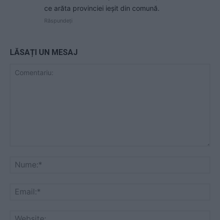
ce arăta provinciei ieșit din comună.
Răspundeți
LĂSAȚI UN MESAJ
Comentariu:
Nu
Ema
Web