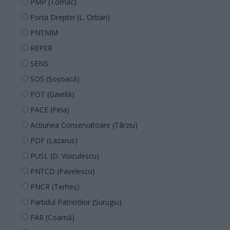
PMP (Tomac)
Forța Dreptei (L. Orban)
PNȚMM
REPER
SENS
SOS (Șoșoacă)
POT (Gavrilă)
PACE (Peia)
Acțiunea Conservatoare (Târziu)
PDF (Lazarus)
PUSL (D. Voiculescu)
PNȚCD (Pavelescu)
PNCR (Terheș)
Partidul Patrioților (Surugiu)
FAR (Coarnă)