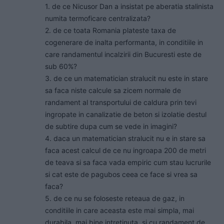
1. de ce Nicusor Dan a insistat pe aberatia stalinista
numita termoficare centralizata?
2. de ce toata Romania plateste taxa de
cogenerare de inalta performanta, in conditiile in
care randamentul incalzirii din Bucuresti este de
sub 60%?
3. de ce un matematician stralucit nu este in stare
sa faca niste calcule sa zicem normale de
randament al transportului de caldura prin tevi
ingropate in canalizatie de beton si izolatie destul
de subtire dupa cum se vede in imagini?
4. daca un matematician stralucit nu e in stare sa
faca acest calcul de ce nu ingroapa 200 de metri
de teava si sa faca vada empiric cum stau lucrurile
si cat este de pagubos ceea ce face si vrea sa
faca?
5. de ce nu se foloseste reteaua de gaz, in
conditiile in care aceasta este mai simpla, mai
durabila, mai bine intretinuta, si cu randament de