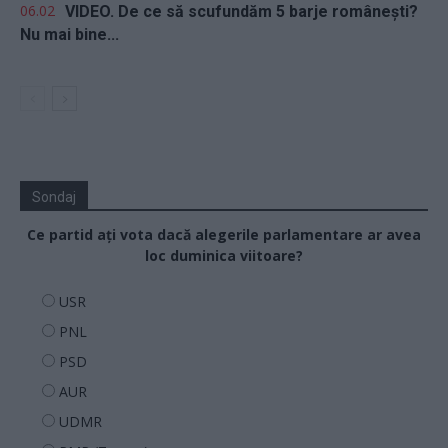
06.02
VIDEO. De ce să scufundăm 5 barje românești?
Nu mai bine...
Sondaj
Ce partid ați vota dacă alegerile parlamentare ar avea
loc duminica viitoare?
USR
PNL
PSD
AUR
UDMR