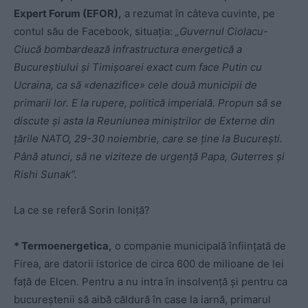
Expert Forum (EFOR),
a rezumat în câteva cuvinte, pe
contul său de Facebook, situația:
„Guvernul Ciolacu-
Ciucă bombardează infrastructura energetică a
Bucureştiului şi Timişoarei exact cum face Putin cu
Ucraina, ca să «denazifice» cele două municipii de
primarii lor. E la rupere, politică imperială. Propun să se
discute şi asta la Reuniunea miniştrilor de Externe din
ţările NATO, 29-30 noiembrie, care se ţine la Bucureşti.
Până atunci, să ne viziteze de urgenţă Papa, Guterres şi
Rishi Sunak”.
La ce se referă Sorin Ioniță?
* Termoenergetica,
o companie municipală înființată de
Firea, are datorii istorice de circa 600 de milioane de lei
față de Elcen. Pentru a nu intra în insolvență și pentru ca
bucureștenii să aibă căldură în case la iarnă, primarul