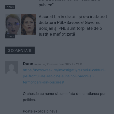
publice”
News
A sunat Lia în draci… și s-a instaurat
dictatura PSD-Savonea! Guvernul
Bolojan și PNL sunt torpilate de o
justiție mafiotizată
News
3 COMENTARII
Dunn
miercuri, 16 noiembrie 2022 La 21.11
https://newsweek.ro/investigatii/razboiul-caldurii-
pe-frontul-de-est-cine-sunt-noii-baroni-ai-
termoficarii-din-bucuresti
O chestie cu nume si sume fata de naratiunea pur
politica.
Poate explica cineva: