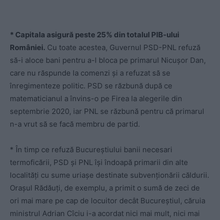
* Capitala asigură peste 25% din totalul PIB-ului
României.
Cu toate acestea, Guvernul PSD-PNL refuză
să-i aloce bani pentru a-l bloca pe primarul Nicușor Dan,
care nu răspunde la comenzi și a refuzat să se
înregimenteze politic. PSD se răzbună după ce
matematicianul a învins-o pe Firea la alegerile din
septembrie 2020, iar PNL se răzbună pentru că primarul
n-a vrut să se facă membru de partid.
* În timp ce refuză Bucureștiului banii necesari
termoficării, PSD și PNL își îndoapă primarii din alte
localități cu sume uriașe destinate subvenționării căldurii.
Orașul Rădăuți, de exemplu, a primit o sumă de zeci de
ori mai mare pe cap de locuitor decât Bucureștiul, căruia
ministrul Adrian Cîciu i-a acordat nici mai mult, nici mai