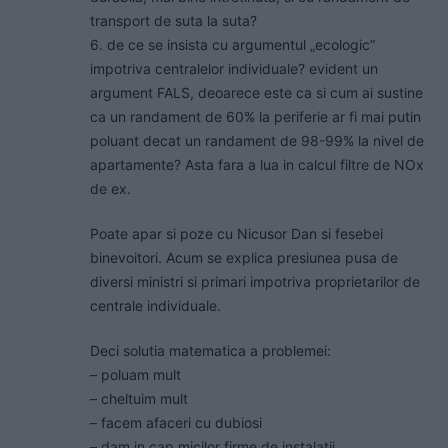
transport de suta la suta?
6. de ce se insista cu argumentul „ecologic”
impotriva centralelor individuale? evident un
argument FALS, deoarece este ca si cum ai sustine
ca un randament de 60% la periferie ar fi mai putin
poluant decat un randament de 98-99% la nivel de
apartamente? Asta fara a lua in calcul filtre de NOx
de ex.
Poate apar si poze cu Nicusor Dan si fesebei
binevoitori. Acum se explica presiunea pusa de
diversi ministri si primari impotriva proprietarilor de
centrale individuale.
Deci solutia matematica a problemei:
– poluam mult
– cheltuim mult
– facem afaceri cu dubiosi
– dam in cap micilor firme de instalatii