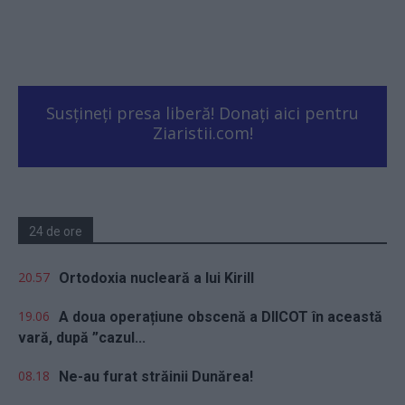
Susțineți presa liberă! Donați aici pentru
Ziaristii.com!
24 de ore
20.57
Ortodoxia nucleară a lui Kirill
19.06
A doua operațiune obscenă a DIICOT în această
vară, după ”cazul...
08.18
Ne-au furat străinii Dunărea!