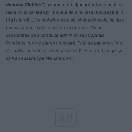
doamna Clotilde!”,
a comentat batjocoritor buzoianul, ca
răspuns la cererea primarului de a nu lăsa Bucureștiul în
frig la iarnă.
„Cel mai bine este să-şi dea demisia, să lase
bucureştenii să găsească un viceprimar. Nu are
capacitatea de a conduce administrativ Capitala
României, nu are ştiinţa necesară. Faţă de partenerii mei
de la PNL, îi invit să recunoască că
(!!! – n. red.)
au greşit
că l-au susţinut pe Nicuşor Dan”.
ad