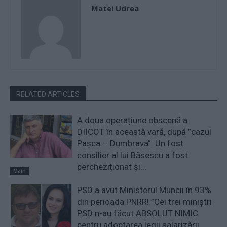
Matei Udrea
RELATED ARTICLES
A doua operațiune obscenă a
DIICOT în această vară, după ”cazul
Pașca – Dumbrava”. Un fost
consilier al lui Băsescu a fost
percheziționat și...
Main
PSD a avut Ministerul Muncii în 93%
din perioada PNRR! ”Cei trei miniştri
PSD n-au făcut ABSOLUT NIMIC
pentru adoptarea legii salarizării