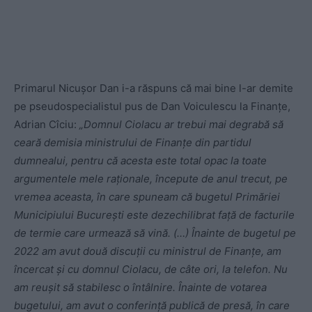
Primarul Nicușor Dan i-a răspuns că mai bine l-ar demite
pe pseudospecialistul pus de Dan Voiculescu la Finanțe,
Adrian Cîciu:
„Domnul Ciolacu ar trebui mai degrabă să
ceară demisia ministrului de Finanţe din partidul
dumnealui, pentru că acesta este total opac la toate
argumentele mele raţionale, începute de anul trecut, pe
vremea aceasta, în care spuneam că bugetul Primăriei
Municipiului Bucureşti este dezechilibrat faţă de facturile
de termie care urmează să vină. (…) Înainte de bugetul pe
2022 am avut două discuţii cu ministrul de Finanţe, am
încercat şi cu domnul Ciolacu, de câte ori, la telefon. Nu
am reuşit să stabilesc o întâlnire. Înainte de votarea
bugetului, am avut o conferinţă publică de presă, în care