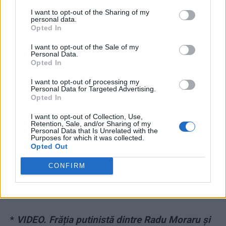
I want to opt-out of the Sharing of my
personal data.
Opted In
I want to opt-out of the Sale of my
Personal Data.
Opted In
I want to opt-out of processing my
Personal Data for Targeted Advertising.
*
Rechizitoriul Tel Drum: Bogdan Chireac și
Opted In
Radu Tudor (Antena 3) erau plătiți de gruparea
I want to opt-out of Collection, Use,
infracțională a lui Liviu Dragnea
Retention, Sale, and/or Sharing of my
Personal Data that Is Unrelated with the
Purposes for which it was collected.
Opted Out
*
Cristoiu a descoperit cine-l susține pe
Zelenski: „femei nemăritate sau divorțate, care
CONFIRM
speră ca el să divorțeze și să se însoare cu
ele”. De Putin „nu le place pentru că-i bătrân”
*
VIDEO. Frăția putinistă dintre Radu Moraru și