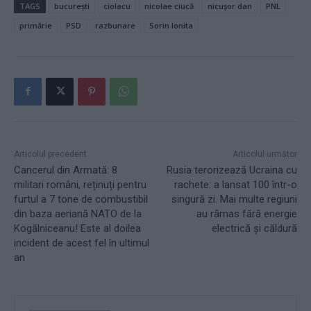
TAGS
bucurești
ciolacu
nicolae ciucă
nicușor dan
PNL
primărie
PSD
razbunare
Sorin Ionita
Articolul precedent
Articolul următor
Cancerul din Armată: 8
Rusia terorizează Ucraina cu
militari români, reținuți pentru
rachete: a lansat 100 într-o
furtul a 7 tone de combustibil
singură zi. Mai multe regiuni
din baza aeriană NATO de la
au rămas fără energie
Kogălniceanu! Este al doilea
electrică și căldură
incident de acest fel în ultimul
an