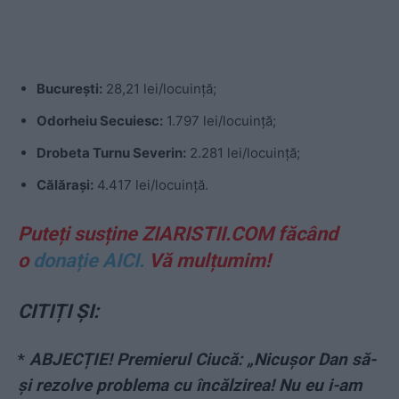
București:
28,21 lei/locuință;
Odorheiu Secuiesc:
1.797 lei/locuință;
Drobeta Turnu Severin:
2.281 lei/locuință;
Călărași:
4.417 lei/locuință.
Puteți susține ZIARISTII.COM făcând
o
donație AICI.
Vă mulțumim!
CITIȚI ȘI:
*
ABJECȚIE! Premierul Ciucă: „Nicușor Dan să-
și rezolve problema cu încălzirea! Nu eu i-am