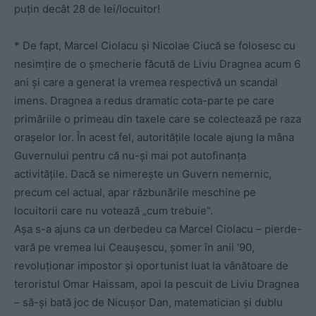
puțin decât 28 de lei/locuitor!
* De fapt, Marcel Ciolacu și Nicolae Ciucă se folosesc cu
nesimțire de o șmecherie făcută de Liviu Dragnea acum 6
ani și care a generat la vremea respectivă un scandal
imens. Dragnea a redus dramatic cota-parte pe care
primăriile o primeau din taxele care se colectează pe raza
orașelor lor. În acest fel, autoritățile locale ajung la mâna
Guvernului pentru că nu-și mai pot autofinanța
activitățile. Dacă se nimerește un Guvern nemernic,
precum cel actual, apar răzbunările meschine pe
locuitorii care nu votează „cum trebuie”.
Așa s-a ajuns ca un derbedeu ca Marcel Ciolacu – pierde-
vară pe vremea lui Ceaușescu, șomer în anii ‘90,
revoluționar impostor și oportunist luat la vânătoare de
teroristul Omar Haissam, apoi la pescuit de Liviu Dragnea
– să-și bată joc de Nicușor Dan, matematician și dublu