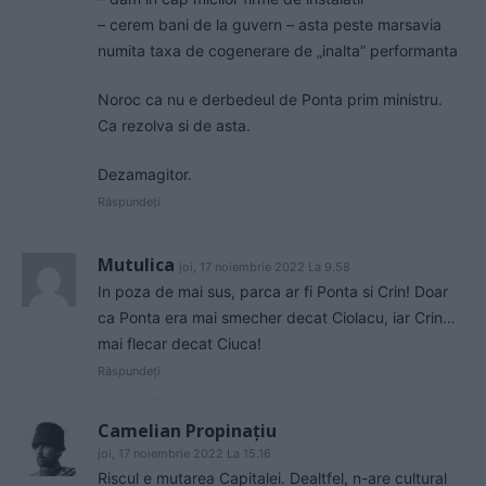
– cerem bani de la guvern – asta peste marsavia
numita taxa de cogenerare de „inalta” performanta
Noroc ca nu e derbedeul de Ponta prim ministru.
Ca rezolva si de asta.
Dezamagitor.
Răspundeți
Mutulica
joi, 17 noiembrie 2022 La 9.58
In poza de mai sus, parca ar fi Ponta si Crin! Doar
ca Ponta era mai smecher decat Ciolacu, iar Crin…
mai flecar decat Ciuca!
Răspundeți
Camelian Propinațiu
joi, 17 noiembrie 2022 La 15.16
Riscul e mutarea Capitalei. Dealtfel, n-are cultural