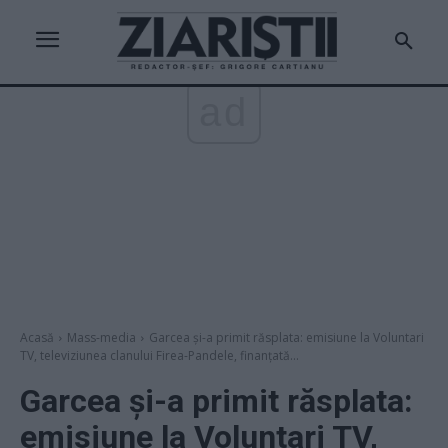
ad
Acasă
Mass-media
Garcea și-a primit răsplata: emisiune la Voluntari
TV, televiziunea clanului Firea-Pandele, finanțată...
Garcea și-a primit răsplata:
emisiune la Voluntari TV,