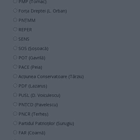
PMP (Tomac)
Forța Dreptei (L. Orban)
PNȚMM
REPER
SENS
SOS (Șoșoacă)
POT (Gavrilă)
PACE (Peia)
Acțiunea Conservatoare (Târziu)
PDF (Lazarus)
PUSL (D. Voiculescu)
PNȚCD (Pavelescu)
PNCR (Terheș)
Partidul Patrioților (Surugiu)
FAR (Coarnă)