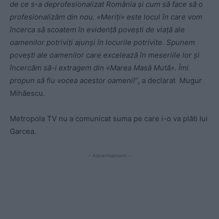
de ce s-a deprofesionalizat România şi cum să face să o
profesionalizăm din nou. «Meriţi» este locul în care vom
încerca să scoatem în evidenţă poveşti de viaţă ale
oamenilor potriviţi ajunşi în locurile potrivite. Spunem
poveşti ale oamenilor care excelează în meseriile lor şi
încercăm să-i extragem din «Marea Masă Mută». Îmi
propun să fiu vocea acestor oameni!”
, a declarat Mugur
Mihăescu.
Metropola TV nu a comunicat suma pe care i-o va plăti lui
Garcea.
- Advertisement -