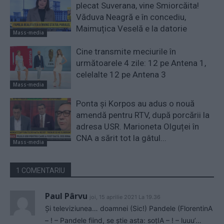
plecat Suverana, vine Smiorcăita!
Văduva Neagră e în concediu,
Maimuțica Veselă e la datorie
Mass-media
Cine transmite meciurile în
următoarele 4 zile: 12 pe Antena 1,
celelalte 12 pe Antena 3
Mass-media
Ponta și Korpos au adus o nouă
amendă pentru RTV, după porcării la
adresa USR. Marioneta Olguței în
CNA a sărit tot la gâtul...
Mass-media
1 COMENTARIU
Paul Pârvu
joi, 15 aprilie 2021 La 19.36
Și televiziunea… doamnei (Sic!) Pandele (FlorentinA
– ! – Pandele fiind, se știe asta: soțIA – ! – luuu’…