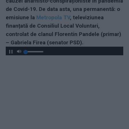
cauzei anarhisto-conspiraționiste în pandemia
de Covid-19. De data asta, una permanentă: o
emisiune la
Metropola TV
, televiziunea
finanțată de Consiliul Local Voluntari,
controlat de clanul Florentin Pandele (primar)
– Gabriela Firea (senator PSD).