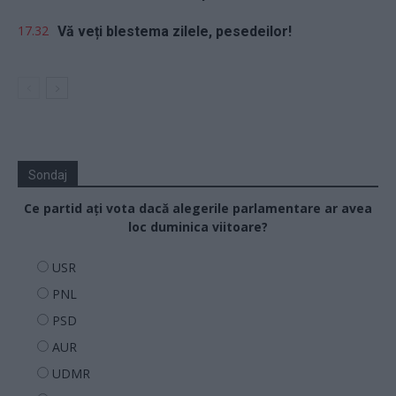
17.32
Vă veți blestema zilele, pesedeilor!
Sondaj
Ce partid ați vota dacă alegerile parlamentare ar avea
loc duminica viitoare?
USR
PNL
PSD
AUR
UDMR