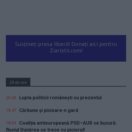
Susțineți presa liberă! Donați aici pentru
Ziaristii.com!
24 de ore
20.26
Lupta politicii românești cu prezentul
18.47
Cărbune și picioare-n gard
18.09
Coaliția antieuropeană PSD–AUR se bucură:
fluviul Dunărea se trece cu piciorul!