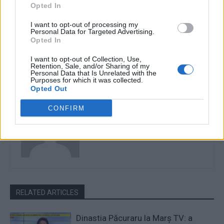
Opted In
pentru turiștii români
de Apel propune să-i
începând de luni. Ce condiții
schimbe încadrarea faptelor
I want to opt-out of processing my
de intrare vor fi și ce restricții
în dosarul „Colectiv”, pentru a
Personal Data for Targeted Advertising.
sunt în țară
primi pedeapsă mai mică.
Opted In
Piedone se lăudase deja că
I want to opt-out of Collection, Use,
„a rezolvat”
Retention, Sale, and/or Sharing of my
Personal Data that Is Unrelated with the
Purposes for which it was collected.
Opted Out
Robert Mateescu
CONFIRM
RELATED ARTICLES
Dinastia Păcuraru la Marș TV: a