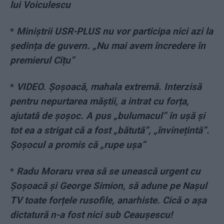
lui Voiculescu
*
Miniștrii USR-PLUS nu vor participa nici azi la
ședința de guvern. „Nu mai avem încredere în
premierul Cîțu”
*
VIDEO. Șoșoacă, mahala extremă. Interzisă
pentru nepurtarea măștii, a intrat cu forța,
ajutată de șoșoc. A pus „bulumacul” în ușă și
tot ea a strigat că a fost „bătută”, „învinețintă”.
Șoșocul a promis că „rupe ușa”
*
Radu Moraru vrea să se unească urgent cu
Șoșoacă și George Simion, să adune pe Nașul
TV toate forțele rusofile, anarhiste. Cică o așa
dictatură n-a fost nici sub Ceaușescu!