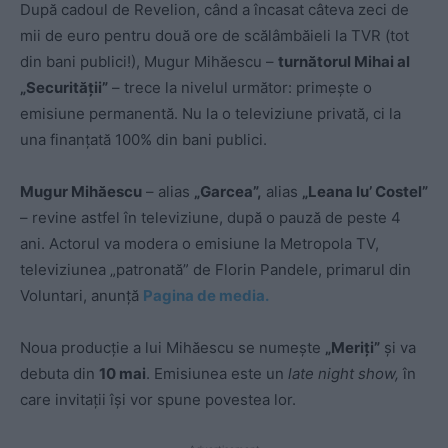
După cadoul de Revelion, când a încasat câteva zeci de
mii de euro pentru două ore de scălâmbăieli la TVR (tot
din bani publici!), Mugur Mihăescu –
turnătorul Mihai al
„Securității”
– trece la nivelul următor: primește o
emisiune permanentă. Nu la o televiziune privată, ci la
una finanțată 100% din bani publici.
Mugur Mihăescu
– alias
„Garcea”,
alias
„Leana lu’ Costel”
– revine astfel în televiziune, după o pauză de peste 4
ani. Actorul va modera o emisiune la Metropola TV,
televiziunea „patronată” de Florin Pandele, primarul din
Voluntari, anunță
Pagina de media.
Noua producţie a lui Mihăescu se numeşte
„Meriţi”
şi va
debuta din
10 mai
. Emisiunea este un
late night show,
în
care invitaţii îşi vor spune povestea lor.