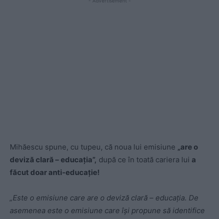
- Advertisement -
Mihăescu spune, cu tupeu, că noua lui emisiune
„are o
deviză clară – educația”,
după ce în toată cariera lui
a
făcut doar anti-educație!
„Este o emisiune care are o deviză clară – educaţia. De
asemenea este o emisiune care îşi propune să identifice