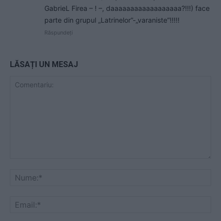
GabrieL Firea – ! –, daaaaaaaaaaaaaaaaaa?!!!) face
parte din grupul „Latrinelor”-„varaniste”!!!!!
Răspundeți
LĂSAȚI UN MESAJ
Comentariu:
Nu
Ema