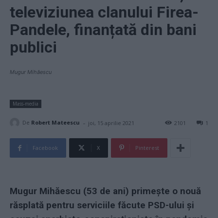
televiziunea clanului Firea-
Pandele, finanțată din bani
publici
Mugur Mihăescu
Mass-media
-
De
Robert Mateescu
joi, 15 aprilie 2021
2101
1
Facebook
X
Pinterest
Mugur Mihăescu (53 de ani) primește o nouă
răsplată pentru serviciile făcute PSD-ului și