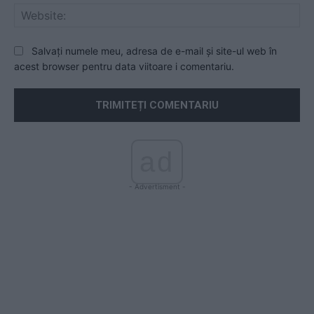
Web
Salvați numele meu, adresa de e-mail și site-ul web în
acest browser pentru data viitoare i comentariu.
ad
- Advertisment -