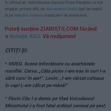
În ultimul an, televiziunea clanului Firea-Pandele i-a mai
angajat, printre alții, pe
Alexandru Căutiș
(șef de stație)
și pe
Mădălin Ionescu
(realizator de emisiune).
Puteți susține ZIARISTII.COM făcând
o
donație AICI.
Vă mulțumim!
CITIȚI ȘI:
*
VIDEO. Scene înfiorătoare cu anarhistele
rusofile. Cerva: „Câta picior i-am tras în cur! I-a
sărit curu’ în aer!”. Lovin: „I-am vărsat cafeaua
în cap! L-am călcat pe mână!”
*
Florin Cîțu l-a demis pe Vlad Voiculescu!
Ministrului i-a fost fatal ordinul semnat pe șest