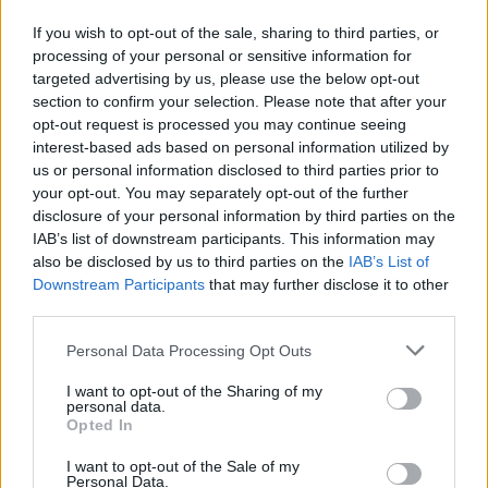
pădure și a mers pe urmele unui cerb, care l-au
If you wish to opt-out of the sale, sharing to third parties, or
dus aproape de bârlogul ursoaicei
processing of your personal or sensitive information for
targeted advertising by us, please use the below opt-out
- Advertisement -
section to confirm your selection. Please note that after your
opt-out request is processed you may continue seeing
interest-based ads based on personal information utilized by
us or personal information disclosed to third parties prior to
your opt-out. You may separately opt-out of the further
disclosure of your personal information by third parties on the
IAB’s list of downstream participants. This information may
TAGS
garcea
metropola TV
mugur mihăescu
also be disclosed by us to third parties on the
IAB’s List of
Downstream Participants
that may further disclose it to other
third parties.
Personal Data Processing Opt Outs
I want to opt-out of the Sharing of my
personal data.
Opted In
Articolul precedent
Articolul următor
I want to opt-out of the Sale of my
Personal Data.
Grecia își deschide granițele
Triumful lui Piedone. Curtea