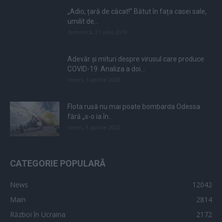
„Adio, țară de căcat!” Bătut în fața casei sale,
umilit de...
duminică, 21 iulie 2019
Adevăr și mituri despre virusul care produce
COVID-19. Analiza a doi...
vineri, 3 aprilie 2020
Flota rusă nu mai poate bombarda Odessa
fără „s-o ia în...
vineri, 8 aprilie 2022
CATEGORIE POPULARĂ
News
12042
Main
2814
Război în Ucraina
2172