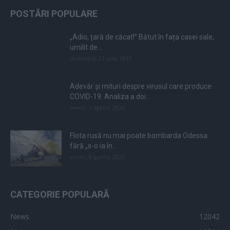
POSTĂRI POPULARE
„Adio, țară de căcat!” Bătut în fața casei sale,
umilit de...
duminică, 21 iulie 2019
Adevăr și mituri despre virusul care produce
COVID-19. Analiza a doi...
vineri, 3 aprilie 2020
Flota rusă nu mai poate bombarda Odessa
fără „s-o ia în...
vineri, 8 aprilie 2022
CATEGORIE POPULARĂ
News
12042