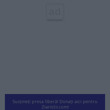
ad
- Advertisment -
Susțineți presa liberă! Donați aici pentru
Ziaristii.com!