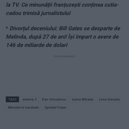
la TV. Ce minunății franțuzești conținea cutia-
cadou trimisă jurnalistului
*
Divorțul deceniului: Bill Gates se desparte de
Melinda, după 27 de ani! Își împart o avere de
146 de miliarde de dolari
- Advertisement -
TAGS
antena 3
Dan Voiculescu
Ioana Mihaila
Leon Danaila
Ministerul Sanatatii
Spitalul Foișor