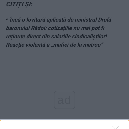
CITIȚI ȘI:
*
Încă o lovitură aplicată de ministrul Drulă
baronului Rădoi: cotizațiile nu mai pot fi
reținute direct din salariile sindicaliștilor!
Reacție violentă a „mafiei de la metrou”
ad