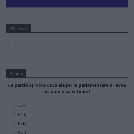
24 de ore
Sondaj
Ce partid ați vota dacă alegerile parlamentare ar avea
loc duminica viitoare?
USR
PNL
PSD
AUR