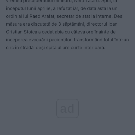
vremea precedentului ministru, Nelu Tătaru. Apoi, la
începutul lunii aprilie, a refuzat iar, de data asta la un
ordin al lui Raed Arafat, secretar de stat la Interne. Deși
măsura era discutată de 3 săptămâni, directorul Ioan
Cristian Stoica a cedat abia cu câteva ore înainte de
începerea evacuării pacienților, transformând totul într-un
circ în stradă, deși spitalul are curte interioară.
ad