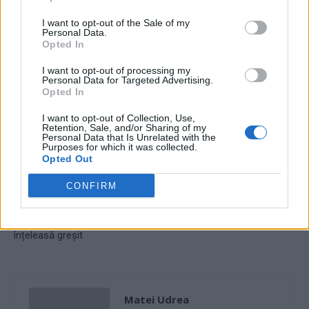
TAGS
bănci
bogdan glăvan
ciolacu
comisioane
taxe
I want to opt-out of the Sale of my
Personal Data.
Opted In
I want to opt-out of processing my
Personal Data for Targeted Advertising.
Opted In
I want to opt-out of Collection, Use,
Retention, Sale, and/or Sharing of my
Articolul precedent
Articolul următor
Personal Data that Is Unrelated with the
Purposes for which it was collected.
VIDEO. O studentă norvegiană
PNL alege sinuciderea
Opted Out
a fost suspendată din
politică: pensionarul special
facultate după ce a afișat un
Ciucă va candida la
CONFIRM
mesaj odios: „Țineți lumea
prezidențiale! „Are șansele lui
curată de evrei!”. După
Dăncilă în 2019”, estimează
sancțiune, ea spune că a fost
politologul Cristian Preda
înțeleasă greșit
Matei Udrea