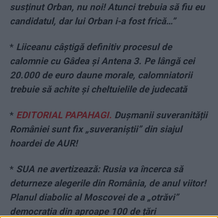
susținut Orban, nu noi! Atunci trebuia să fiu eu
candidatul, dar lui Orban i-a fost frică…”
*
Liiceanu câștigă definitiv procesul de
calomnie cu Gâdea și Antena 3. Pe lângă cei
20.000 de euro daune morale, calomniatorii
trebuie să achite și cheltuielile de judecată
*
EDITORIAL PAPAHAGI.
Dușmanii suveranității
României sunt fix „suveraniștii” din siajul
hoardei de AUR!
*
SUA ne avertizează: Rusia va încerca să
deturneze alegerile din România, de anul viitor!
Planul diabolic al Moscovei de a „otrăvi”
democrația din aproape 100 de țări