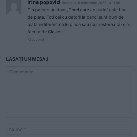
irina popovici
duminică, 5 noiembrie 2023 La 11.06
Din pacate nu doar „Dorel care aplauda” este bun
de plata. Toti cei cu datorii la banci sunt buni de
plata indiferent ca le place sau nu cresterea taxelor
facuta de Ciolacu.
Răspundeți
LĂSAȚI UN MESAJ
Comentariu:
Nu