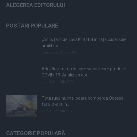
ALEGEREA EDITORULUI
POSTĂRI POPULARE
„Adio, țară de căcat!” Bătut în fața casei sale,
umilit de...
duminică, 21 iulie 2019
Adevăr și mituri despre virusul care produce
COVID-19. Analiza a doi...
vineri, 3 aprilie 2020
Flota rusă nu mai poate bombarda Odessa
fără „s-o ia în...
vineri, 8 aprilie 2022
CATEGORIE POPULARĂ