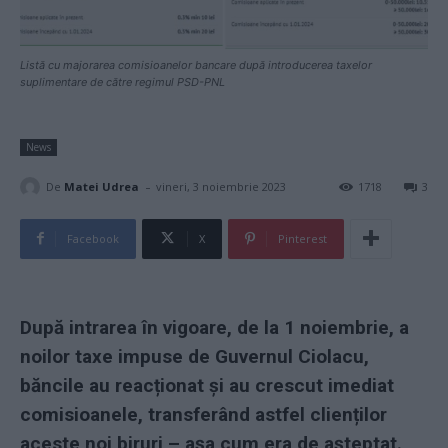
Listă cu majorarea comisioanelor bancare după introducerea taxelor
suplimentare de către regimul PSD-PNL
News
-
De
Matei Udrea
vineri, 3 noiembrie 2023
1718
3
Facebook
X
Pinterest
După intrarea în vigoare, de la 1 noiembrie, a
noilor taxe impuse de Guvernul Ciolacu,
băncile au reacționat și au crescut imediat
comisioanele, transferând astfel clienților
aceste noi biruri – așa cum era de așteptat.