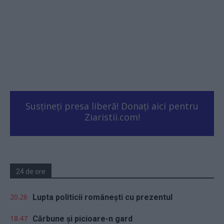
Susțineți presa liberă! Donați aici pentru
Ziaristii.com!
24 de ore
20.26
Lupta politicii românești cu prezentul
18.47
Cărbune și picioare-n gard