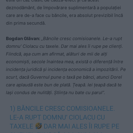
deznodământ, de împovărare suplimentară a populației
care are de-a face cu băncile, era absolut previzibil încă
din prima secundă.
Bogdan Glăvan:
„Băncile cresc comisioanele. Le-a rupt
domnu’ Ciolacu cu taxele. Dar mai ales îi rupe pe clienți.
Fiindcă, așa cum am afirmat, alături de mii de alți
economiști, secole înaintea mea, există o diferență între
incidența juridică și incidența economică a impozitării. Pe
scurt, dacă Guvernul pune o taxă pe bănci, atunci Dorel
care aplaudă este bun de plată. Țeapă. Iei țeapă dacă te
lași condus de nulități. Știința nu bate cu parul”.
1) BĂNCILE CRESC COMISIOANELE.
LE-A RUPT DOMNU’ CIOLACU CU
TAXELE
DAR MAI ALES ÎI RUPE PE