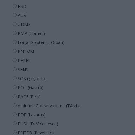
PSD
AUR
UDMR
PMP (Tomac)
Forța Dreptei (L. Orban)
PNȚMM
REPER
SENS
SOS (Șoșoacă)
POT (Gavrilă)
PACE (Peia)
Acțiunea Conservatoare (Târziu)
PDF (Lazarus)
PUSL (D. Voiculescu)
PNȚCD (Pavelescu)