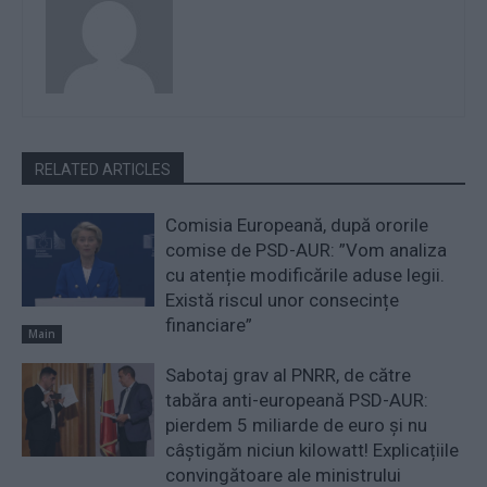
RELATED ARTICLES
Comisia Europeană, după ororile
comise de PSD-AUR: ”Vom analiza
cu atenție modificările aduse legii.
Există riscul unor consecințe
financiare”
Main
Sabotaj grav al PNRR, de către
tabăra anti-europeană PSD-AUR:
pierdem 5 miliarde de euro și nu
câștigăm niciun kilowatt! Explicațiile
convingătoare ale ministrului