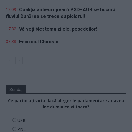
18.09
Coaliția antieuropeană PSD–AUR se bucură:
fluviul Dunărea se trece cu piciorul!
17.32
Vă veți blestema zilele, pesedeilor!
08.38
Escrocul Chirieac
Sondaj
Ce partid ați vota dacă alegerile parlamentare ar avea
loc duminica viitoare?
USR
PNL