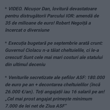
*
VIDEO. Nicușor Dan, lovitură devastatoare
pentru distrugătorii Parcului IOR: amendă de
35 de milioane de euro! Robert Negoiță a
încercat o diversiune
*
Execuția bugetară pe septembrie arată crunt:
Guvernul Ciolacu n-a tăiat cheltuielile, ci le-a
crescut! Sunt cele mai mari costuri ale statului
din ultimul deceniu
*
Veniturile secretizate ale șefilor ASF: 180.000
de euro pe an + decontarea cheltuielilor (încă
26.000 €/an). Toți angajații iau 16 salarii pe an!
„Cel mai prost angajat primește minimum
7.000 de lei net de Ziua ASF”