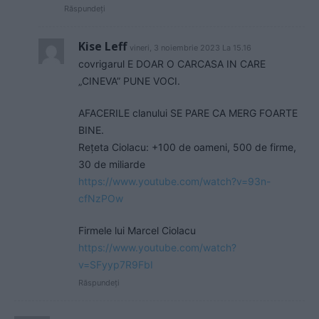
Răspundeți
Kise Leff
vineri, 3 noiembrie 2023 La 15.16
covrigarul E DOAR O CARCASA IN CARE
„CINEVA” PUNE VOCI.
AFACERILE clanului SE PARE CA MERG FOARTE
BINE.
Rețeta Ciolacu: +100 de oameni, 500 de firme,
30 de miliarde
https://www.youtube.com/watch?v=93n-
cfNzPOw
Firmele lui Marcel Ciolacu
https://www.youtube.com/watch?
v=SFyyp7R9FbI
Răspundeți