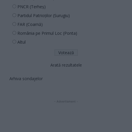
PNCR (Terheș)
Partidul Patrioților (Surugiu)
FAR (Coarnă)
România pe Primul Loc (Ponta)
Altul
Arată rezultatele
Arhiva sondajelor
- Advertisment -