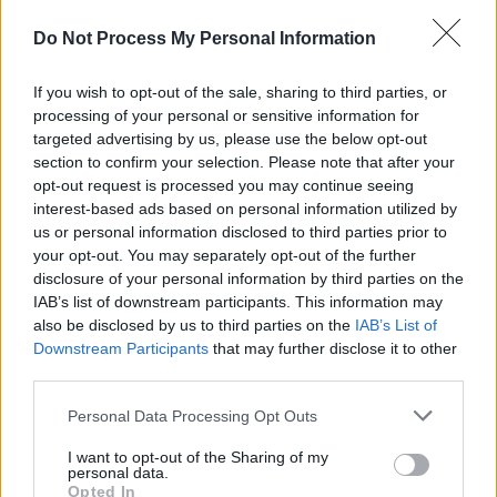
Do Not Process My Personal Information
*
Cântărețul-influencer Dorian Popa – prins
drogat la volanul unui Lamborghini, în chiloți!
If you wish to opt-out of the sale, sharing to third parties, or
Cică mergea „la cumpărături”! Câștigul său
processing of your personal or sensitive information for
lunar e de peste 100.000 de euro, pe rețelele
targeted advertising by us, please use the below opt-out
section to confirm your selection. Please note that after your
sociale
opt-out request is processed you may continue seeing
interest-based ads based on personal information utilized by
*
VIDEO. Povestea săptămânii în fotbalul
us or personal information disclosed to third parties prior to
your opt-out. You may separately opt-out of the further
european. Cea mai frumoasă „remontada”.
disclosure of your personal information by third parties on the
Claudio Ranieri a înviat!
IAB’s list of downstream participants. This information may
also be disclosed by us to third parties on the
IAB’s List of
- Advertisement -
Downstream Participants
that may further disclose it to other
third parties.
Personal Data Processing Opt Outs
I want to opt-out of the Sharing of my
personal data.
Opted In