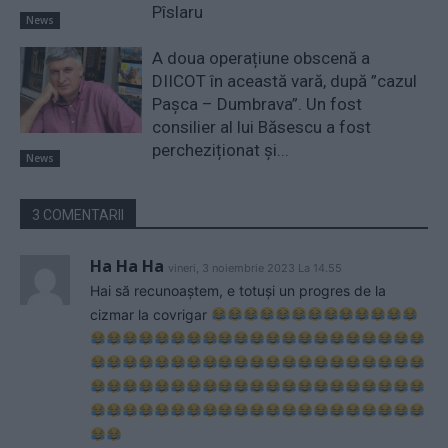
Pîslaru
News
A doua operațiune obscenă a
DIICOT în această vară, după ”cazul
Pașca – Dumbrava”. Un fost
consilier al lui Băsescu a fost
percheziționat și...
News
3 COMENTARII
Ha Ha Ha
vineri, 3 noiembrie 2023 La 14.55
Hai să recunoaștem, e totuși un progres de la
cizmar la covrigar