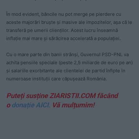
În mod evident, băncile nu pot merge pe pierdere cu
aceste majorări bruște și masive ale impozitelor, așa că le
transferă pe umerii clienților. Acest lucru înseamnă
inflație mai mare și sărăcirea accelerată a populației.
Cu o mare parte din banii strânși, Guvernul PSD-PNL va
achita pensiile speciale (peste 2,5 miliarde de euro pe an)
și salariile exorbitante ale clientelei de partid înfipte în
numeroase instituții care căpușează România.
Puteți susține ZIARISTII.COM făcând
o
donație AICI.
Vă mulțumim!