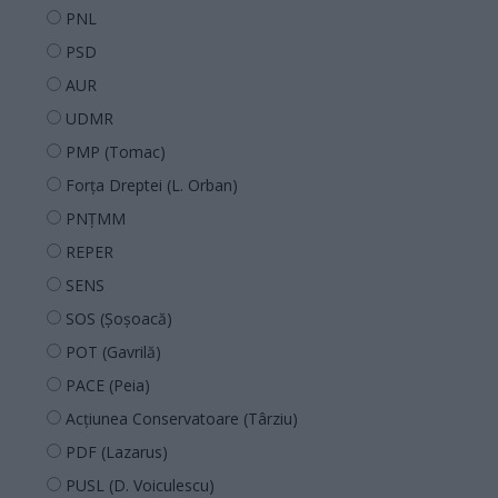
PNL
PSD
AUR
UDMR
PMP (Tomac)
Forța Dreptei (L. Orban)
PNȚMM
REPER
SENS
SOS (Șoșoacă)
POT (Gavrilă)
PACE (Peia)
Acțiunea Conservatoare (Târziu)
PDF (Lazarus)
PUSL (D. Voiculescu)