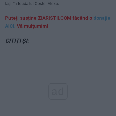
Iași, în feuda lui Costel Alexe.
Puteți susține ZIARISTII.COM făcând o
donație
AICI.
Vă mulțumim!
CITIȚI ȘI:
ad