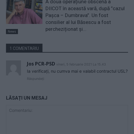
A doua operațiune obscenă a
DIICOT în această vară, după ”cazul
Pașca – Dumbrava”. Un fost
consilier al lui Băsescu a fost
percheziționat și...
News
1 COMENTARIU
Jos PCR-PSD
vineri, 5 februarie 2021 La 15.43
Ia verificați, nu cumva mai e valabil contractul USL?
Răspundeți
LĂSAȚI UN MESAJ