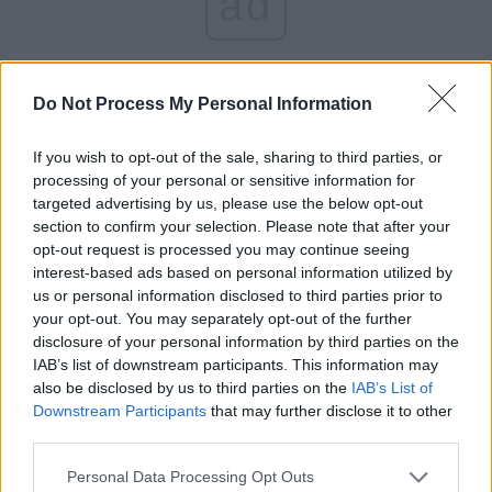
ad
Do Not Process My Personal Information
If you wish to opt-out of the sale, sharing to third parties, or
processing of your personal or sensitive information for
*
Dactilografa PSD-
targeted advertising by us, please use the below opt-out
section to confirm your selection. Please note that after your
istă nu e chiar atât de
opt-out request is processed you may continue seeing
interest-based ads based on personal information utilized by
us or personal information disclosed to third parties prior to
bogată: câștigă la
your opt-out. You may separately opt-out of the further
disclosure of your personal information by third parties on the
RAR „doar” 7.000 de
IAB’s list of downstream participants. This information may
also be disclosed by us to third parties on the
IAB’s List of
Downstream Participants
that may further disclose it to other
euro pe lună! A comis
third parties.
o „eroare materială”
Personal Data Processing Opt Outs