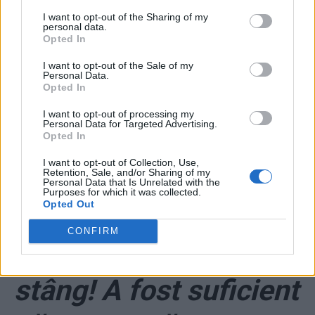
I want to opt-out of the Sharing of my
și o minciună
personal data.
Opted In
colosală
I want to opt-out of the Sale of my
Personal Data.
Opted In
*
VIDEO. Ospătărița
I want to opt-out of processing my
Personal Data for Targeted Advertising.
Opted In
Simona, angajată la
I want to opt-out of Collection, Use,
Retention, Sale, and/or Sharing of my
Apele Române deși
Personal Data that Is Unrelated with the
Purposes for which it was collected.
Opted Out
nu știe care-i malul
CONFIRM
drept și care malul
stâng! A fost suficient