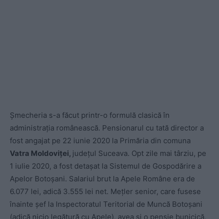
Șmecheria s-a făcut printr-o formulă clasică în
administrația românească. Pensionarul cu tată director a
fost angajat pe 22 iunie 2020 la Primăria din comuna
Vatra Moldoviței,
județul Suceava. Opt zile mai târziu, pe
1 iulie 2020, a fost detașat la Sistemul de Gospodărire a
Apelor Botoșani. Salariul brut la Apele Române era de
6.077 lei, adică 3.555 lei net. Mețler senior, care fusese
înainte șef la Inspectoratul Teritorial de Muncă Botoșani
(adică nicio legătură cu Apele), avea și o pensie bunicică,