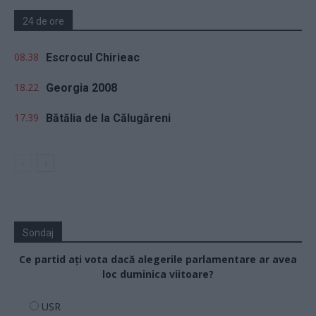
24 de ore
08.38
Escrocul Chirieac
18.22
Georgia 2008
17.39
Bătălia de la Călugăreni
Sondaj
Ce partid ați vota dacă alegerile parlamentare ar avea
loc duminica viitoare?
USR