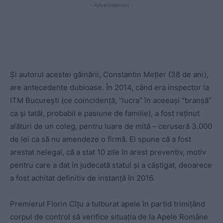
- Advertisement -
Și autorul acestei găinării, Constantin Mețler (38 de ani),
are antecedente dubioase. În 2014, când era inspector la
ITM București (ce coincidență, “lucra” în aceeași “branșă”
ca și tatăl, probabil e pasiune de familie), a fost reținut
alături de un coleg, pentru luare de mită – ceruseră 3.000
de lei ca să nu amendeze o firmă. El spune că a fost
arestat nelegal, că a stat 10 zile în arest preventiv, motiv
pentru care a dat în judecată statul și a câștigat, deoarece
a fost achitat definitiv de instanță în 2016.
Premierul Florin Cîțu a tulburat apele în partid trimițând
corpul de control să verifice situația de la Apele Române