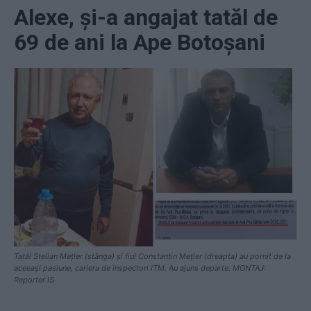
Alexe, și-a angajat tatăl de
69 de ani la Ape Botoșani
Tatăl Stelian Mețler (stânga) și fiul Constantin Mețler (dreapta) au pornit de la
aceeași pasiune, cariera de inspectori ITM. Au ajuns departe. MONTAJ:
Reporter IS