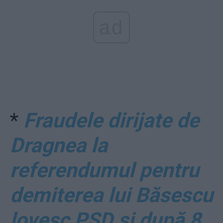
ad
*
Fraudele dirijate de
Dragnea la
referendumul pentru
demiterea lui Băsescu
lovesc PSD și după 8