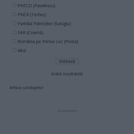
PNȚCD (Pavelescu)
PNCR (Terheș)
Partidul Patrioților (Surugiu)
FAR (Coarnă)
România pe Primul Loc (Ponta)
Altul
Arată rezultatele
Arhiva sondajelor
- Advertisment -