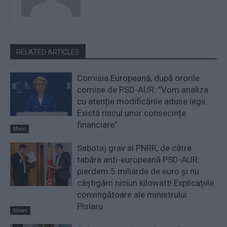
RELATED ARTICLES
Comisia Europeană, după ororile
comise de PSD-AUR: ”Vom analiza
cu atenție modificările aduse legii.
Există riscul unor consecințe
financiare”
Main
Sabotaj grav al PNRR, de către
tabăra anti-europeană PSD-AUR:
pierdem 5 miliarde de euro și nu
câștigăm niciun kilowatt! Explicațiile
convingătoare ale ministrului
Pîslaru
News