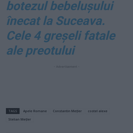
botezul bebelușului
înecat la Suceava.
Cele 4 greșeli fatale
ale preotului
- Advertisement -
TAGS
Apele Romane
Constantin Mețler
costel alexe
Stelian Mețler