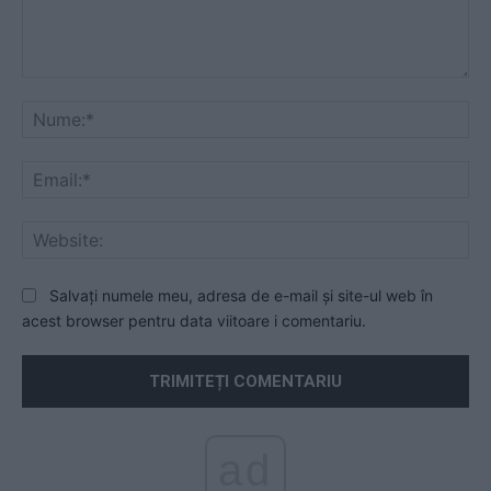
Comentariu:
Nu
Ema
Web
Salvați numele meu, adresa de e-mail și site-ul web în
acest browser pentru data viitoare i comentariu.
ad