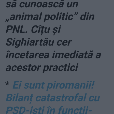
să cunoască un
„animal politic” din
PNL. Cîțu și
Sighiartău cer
încetarea imediată a
acestor practici
*
Ei sunt piromanii!
Bilanț catastrofal cu
PSD-iști în funcții-