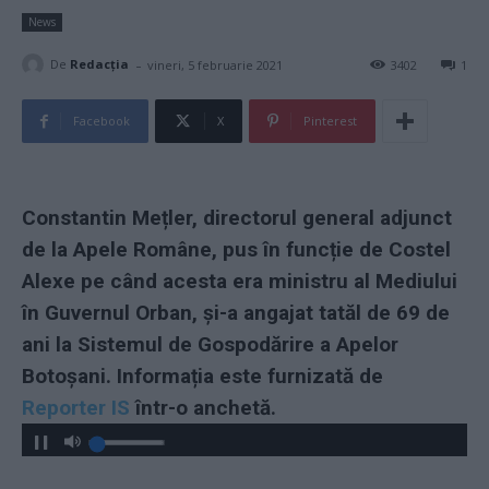
News
-
De
Redacţia
vineri, 5 februarie 2021
3402
1
Facebook
X
Pinterest
Constantin Mețler, directorul general adjunct
de la Apele Române, pus în funcție de Costel
Alexe pe când acesta era ministru al Mediului
în Guvernul Orban, și-a angajat tatăl de 69 de
ani la Sistemul de Gospodărire a Apelor
Botoșani. Informația este furnizată de
Reporter IS
într-o anchetă.