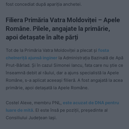
fost concediat după apariția anchetei.
Filiera Primăria Vatra Moldoviței – Apele
Române. Pilele, angajate la primărie,
apoi detașate în alte părți
Tot de la Primăria Vatra Moldoviței a plecat și
fosta
chelneriță ajunsă inginer
la Administrația Bazinală de Apă
Prut-Bârlad. Și în cazul Simonei Iancu, fata care nu știe ce
înseamnă debit al râului, dar a ajuns specialistă la Apele
Române, s-a aplicat aceeași filieră. A fost angajată la acea
primărie, apoi detașată la Apele Române.
Costel Alexe, membru PNL,
este acuzat de DNA pentru
luare de mită
. El este însă pe poziții, președinte al
Consiliului Județean Iași.