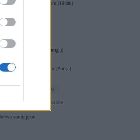
Acțiunea Conservatoare (Târziu)
PDF (Lazarus)
PUSL (D. Voiculescu)
PNȚCD (Pavelescu)
PNCR (Terheș)
Partidul Patrioților (Surugiu)
FAR (Coarnă)
România pe Primul Loc (Ponta)
Altul
Arată rezultatele
Arhiva sondajelor