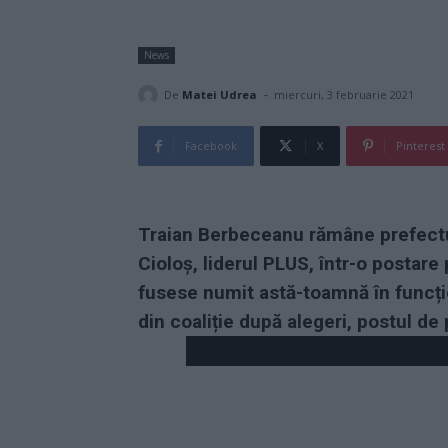
News
-
De
Matei Udrea
miercuri, 3 februarie 2021
Facebook
X
Pinterest
Traian Berbeceanu rămâne prefectul 
Cioloș, liderul PLUS, într-o postare
fusese numit astă-toamnă în funcți
din coaliție după alegeri, postul de