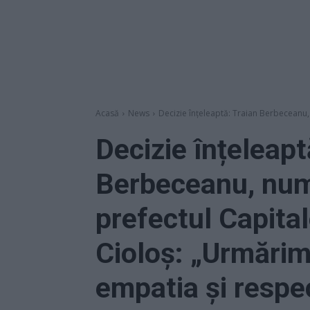
Acasă
News
Decizie înțeleaptă: Traian Berbeceanu, 
Decizie înțeleapt
Berbeceanu, num
prefectul Capita
Cioloș: „Urmări
empatia și respe