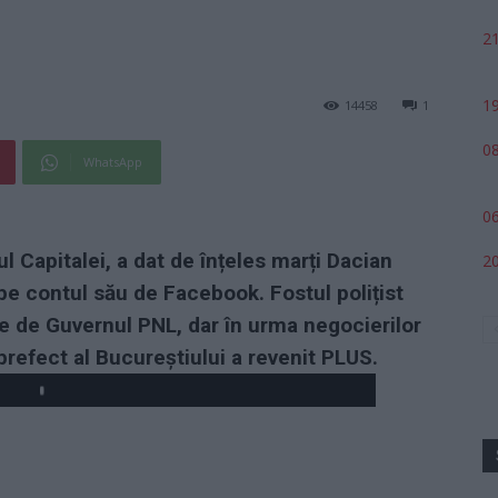
21
19
14458
1
08
WhatsApp
06
Capitalei, a dat de înțeles marți Dacian
20
 pe contul său de Facebook. Fostul polițist
e de Guvernul PNL, dar în urma negocierilor
 prefect al Bucureștiului a revenit PLUS.