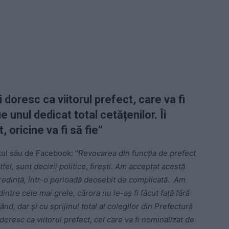
i doresc ca viitorul prefect, care va fi
 unul dedicat total cetățenilor. Îi
 oricine va fi să fie“
tul său de Facebook: “
Revocarea din funcția de prefect
fel, sunt decizii politice, firești. Am acceptat acestă
credință, într-o perioadă deosebit de complicată. Am
intre cele mai grele, cărora nu le-aș fi făcut față fără
ând, dar și cu sprijinul total al colegilor din Prefectură
i doresc ca viitorul prefect, cel care va fi nominalizat de