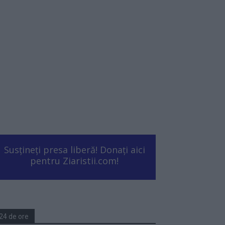
Susțineți presa liberă! Donați aici
pentru Ziaristii.com!
24 de ore