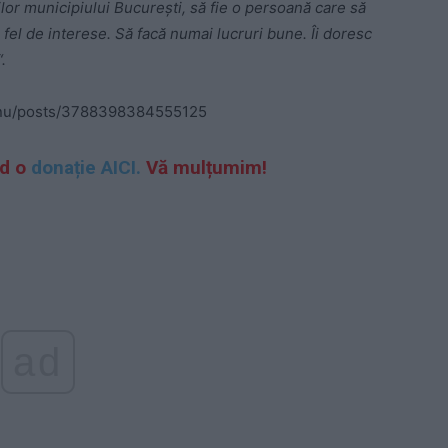
ilor municipiului București, să fie o persoană care să
e fel de interese. Să facă numai lucruri bune.
Îi doresc
.
eanu/posts/3788398384555125
nd o
donație AICI.
Vă mulțumim!
ad