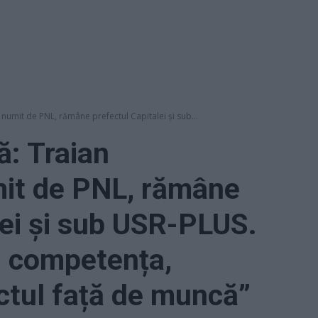
numit de PNL, rămâne prefectul Capitalei și sub...
ă: Traian
it de PNL, rămâne
lei și sub USR-PLUS.
m competența,
ctul față de muncă”