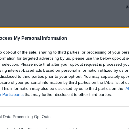
p
ocess My Personal Information
to opt-out of the sale, sharing to third parties, or processing of your per
formation for targeted advertising by us, please use the below opt-out s
r selection. Please note that after your opt-out request is processed y
eing interest-based ads based on personal information utilized by us or
disclosed to third parties prior to your opt-out. You may separately opt-
losure of your personal information by third parties on the IAB’s list of
 Capitalei va intra în “parohia” PLUS, Traian
. This information may also be disclosed by us to third parties on the
IA
ea și își lua la revedere.
Participants
that may further disclose it to other third parties.
că domnul Traian Berbeceanu și-a luat
fect. Eu știu că e un om care nu fuge la
l Data Processing Opt Outs
e grăbește să plece“