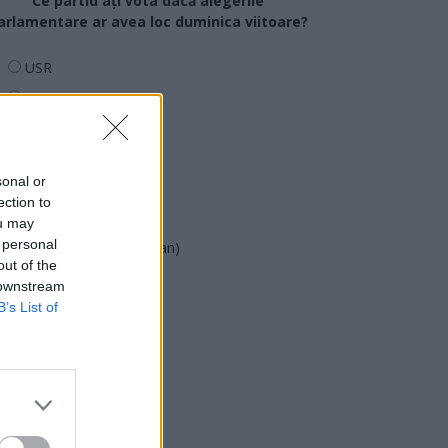
Ce partid ați vota dacă alegerile
arlamentare ar avea loc duminica viitoare?
USR
PNL
PSD
AUR
sonal or
UDMR
ection to
PMP (Tomac)
ou may
 personal
Forța Dreptei (L. Orban)
out of the
PNȚMM
 downstream
REPER
B’s List of
SENS
SOS (Șoșoacă)
POT (Gavrilă)
PACE (Peia)