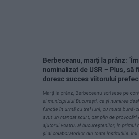
Berbeceanu, marți la prânz
:
“
Îm
nominalizat de USR – Plus, să fie
doresc succes viitorului prefect,
Marți la prânz, Berbeceanu scrisese pe con
al municipiului București, ca și numirea dealt
funcție în urmă cu trei luni, cu multă bună-
avut un mandat scurt, dar plin de provocări d
ajutorul vostru, al bucureștenilor, în primul r
și al colaboratorilor din toate instituțiile. Îm