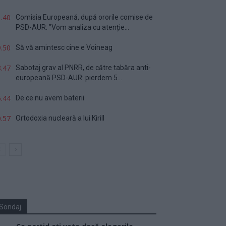
.40
Comisia Europeană, după ororile comise de
PSD-AUR: ”Vom analiza cu atenție...
.50
Să vă amintesc cine e Voineag
.47
Sabotaj grav al PNRR, de către tabăra anti-
europeană PSD-AUR: pierdem 5...
.44
De ce nu avem baterii
.57
Ortodoxia nucleară a lui Kirill
Sondaj