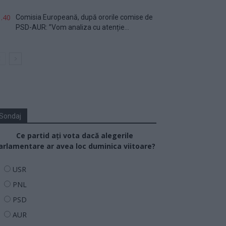
.40
Comisia Europeană, după ororile comise de
PSD-AUR: ”Vom analiza cu atenție...
Sondaj
Ce partid ați vota dacă alegerile
arlamentare ar avea loc duminica viitoare?
USR
PNL
PSD
AUR