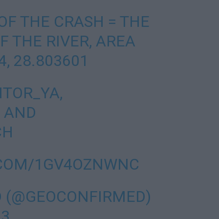
OF THE CRASH = THE
F THE RIVER, AREA
, 28.803601
ITOR_YA
,
AND
CH
.COM/1GV4OZNWNC
 (@GEOCONFIRMED)
23