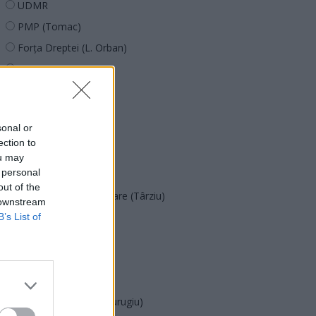
UDMR
PMP (Tomac)
Forța Dreptei (L. Orban)
PNȚMM
REPER
SENS
sonal or
SOS (Șoșoacă)
ection to
POT (Gavrilă)
ou may
 personal
PACE (Peia)
out of the
Acțiunea Conservatoare (Târziu)
 downstream
PDF (Lazarus)
B’s List of
PUSL (D. Voiculescu)
PNȚCD (Pavelescu)
PNCR (Terheș)
Partidul Patrioților (Surugiu)