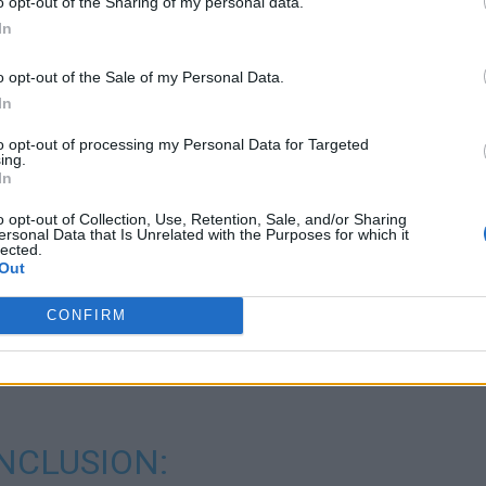
o opt-out of the Sharing of my personal data.
In
ad
o opt-out of the Sale of my Personal Data.
In
to opt-out of processing my Personal Data for Targeted
ing.
In
o opt-out of Collection, Use, Retention, Sale, and/or Sharing
ersonal Data that Is Unrelated with the Purposes for which it
lected.
Out
sia a lansat un nou bombardament cu drone asupra
rii, pe malul stânng al brațului Chilia. La scurt timp
CONFIRM
ntre dronele Shahed a căzut peste fluviu, pe malul
 pentru că Rusia a lovit astfel teritoriul unei țări
NCLUSION: