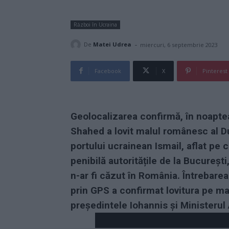
Război în Ucraina
-
De
Matei Udrea
miercuri, 6 septembrie 2023
Facebook
X
Pinterest
Geolocalizarea confirmă, în noapte
Shahed a lovit malul românesc al D
portului ucrainean Ismail, aflat pe c
penibilă autoritățile de la București
n-ar fi căzut în România. Întrebare
prin GPS a confirmat lovitura pe ma
președintele Iohannis și Ministerul 