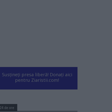
Susțineți presa liberă! Donați aici
pentru Ziaristii.com!
24 de ore