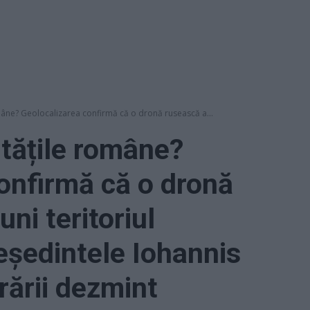
mâne? Geolocalizarea confirmă că o dronă rusească a...
itățile române?
onfirmă că o dronă
uni teritoriul
eședintele Iohannis
rării dezmint