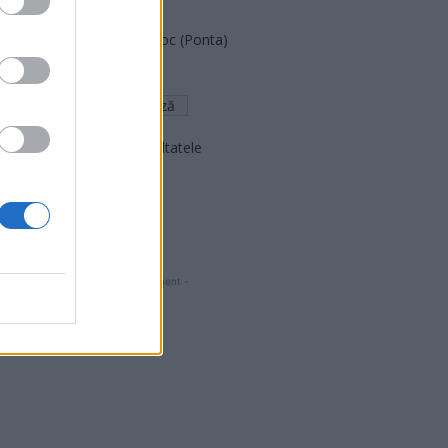
FAR (Coarnă)
România pe Primul Loc (Ponta)
Altul
Arată rezultatele
Arhiva sondajelor
- Advertisment -