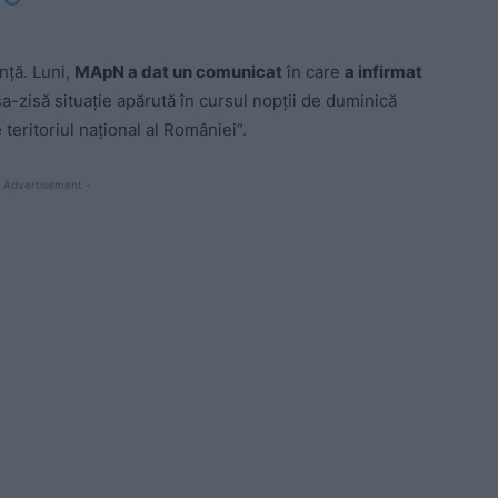
nță. Luni,
MApN a dat un comunicat
în care
a infirmat
a-zisă situație apărută în cursul nopții de duminică
 teritoriul național al României”.
 Advertisement -