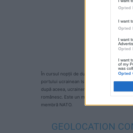
I want t
Opted 
I want t
Opted 
I want 
Advertis
Opted 
I want t
of my P
was col
Opted 
În cursul nopții de duminică spre luni, Ru
portului ucrainean Ismail, aflat în Delta Dună
după aceea, ucrainenii au anunțat că una di
românesc. Este un moment potențial important,
membră NATO.
GEOLOCATION CO