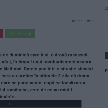
21
1515
6
WhatsApp
a de duminică spre luni, o dronă rusească
unării, în timpul unui bombardament asupra
elălalt mal. Datele pun într-o situație absolut
p
, care au pretins în ultimele 3 zile că drona
a care se pune acum, după ce localizarea
lul românesc, este de ce au mințit
Apărării.