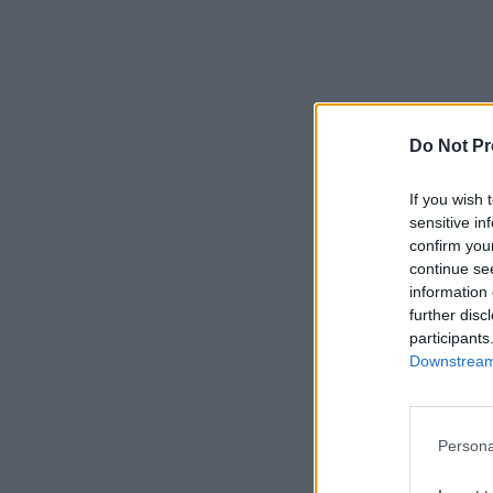
Do Not Pr
If you wish 
sensitive in
confirm you
continue se
information 
further disc
participants
Downstream 
Persona