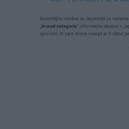
Autoritățile române au dezmințit cu veheme
„în mod categoric”
informațiile despre o „aș
spre luni, în care drone rusești ar fi căzut pe
-