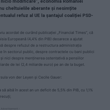
 nicio modificare”, economia României
nu cheltuielile aberante și nesimțite
tualul refuz al UE la șantajul coaliției PSD-
erviu acordat de curând publicației „Financial Times”, că
isia Europeană (4,4% din PIB) deoarece a ajutat
rbă despre refuzul de a restructura administrația
e în sectorul public, despre contractele cu bani publici
 și nici despre menținerea ostentativă a pensiilor
arde de lei (2,4 miliarde euro) pe an de la buget.
Ursula von der Leyen și Cecile Gauer:
ă aibă în acest an un deficit de 5,5% din PIB, cu 1,1%
recuți;
 Advertisement -