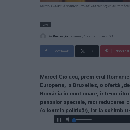
Marcel Ciolacu îi propune Ursulei von der Leyen ca România 
News
-
De
Redacţia
vineri, 1 septembrie 2023
Facebook
X
Pinterest
Marcel Ciolacu, premierul României, 
Europene, la Bruxelles, o ofertă „de
România în continuare, într-un ritm 
pensiilor speciale, nici reducerea c
(clientela politică!), iar la schimb 