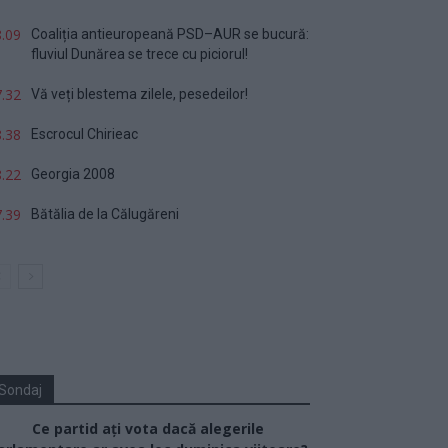
.09
Coaliția antieuropeană PSD–AUR se bucură:
fluviul Dunărea se trece cu piciorul!
.32
Vă veți blestema zilele, pesedeilor!
.38
Escrocul Chirieac
.22
Georgia 2008
.39
Bătălia de la Călugăreni
Sondaj
Ce partid ați vota dacă alegerile