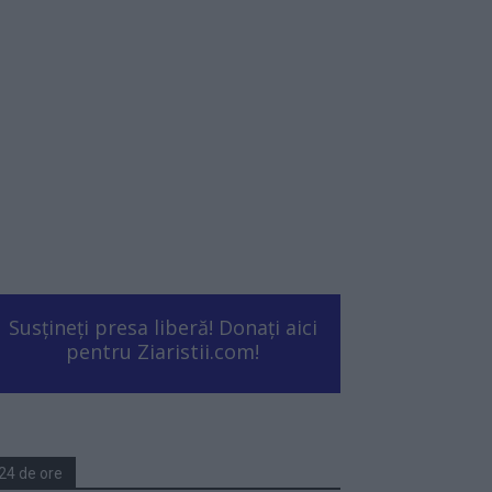
Susțineți presa liberă! Donați aici
pentru Ziaristii.com!
24 de ore