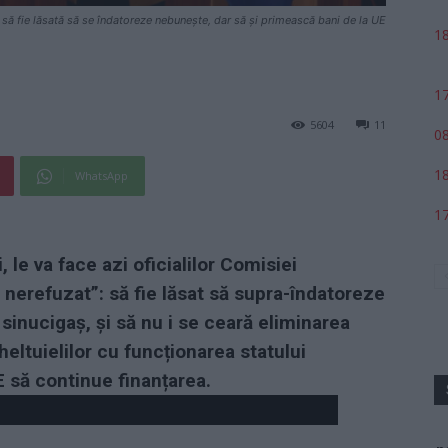
să fie lăsată să se îndatoreze nebunește, dar să și primească bani de la UE
18
17
5604
11
08
18
WhatsApp
17
le va face azi oficialilor Comisiei
 nerefuzat”: să fie lăsat să supra-îndatoreze
sinucigaș, și să nu i se ceară eliminarea
heltuielilor cu funcționarea statului
UE să continue finanțarea.