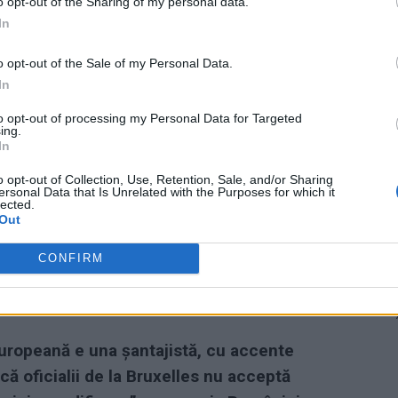
o opt-out of the Sharing of my personal data.
In
ad
o opt-out of the Sale of my Personal Data.
In
to opt-out of processing my Personal Data for Targeted
ing.
In
o opt-out of Collection, Use, Retention, Sale, and/or Sharing
ersonal Data that Is Unrelated with the Purposes for which it
lected.
Out
siei Europene, nemțoaica Ursula von der
a Céline Gauer. Cea din urmă i-a refuzat
CONFIRM
 Ciolacu, la începutul săptămânii, cu aceeași
Europeană e una șantajistă, cu accente
că oficialii de la Bruxelles nu acceptă