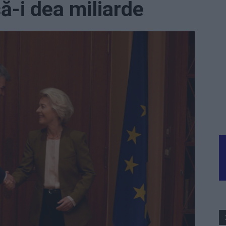
ă-i dea miliarde