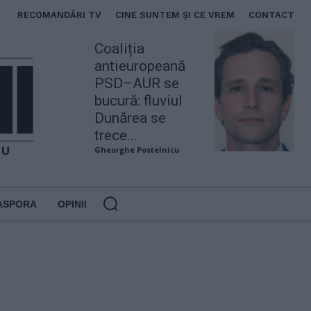
RECOMANDĂRI TV
CINE SUNTEM ȘI CE VREM
CONTACT
Coaliția
antieuropeană
PSD–AUR se
bucură: fluviul
Dunărea se
trece...
Gheorghe Postelnicu
ASPORA
OPINII