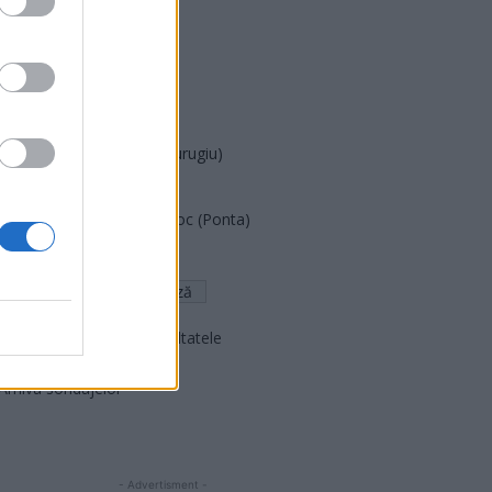
PDF (Lazarus)
PUSL (D. Voiculescu)
PNȚCD (Pavelescu)
PNCR (Terheș)
Partidul Patrioților (Surugiu)
FAR (Coarnă)
România pe Primul Loc (Ponta)
Altul
Arată rezultatele
Arhiva sondajelor
- Advertisment -