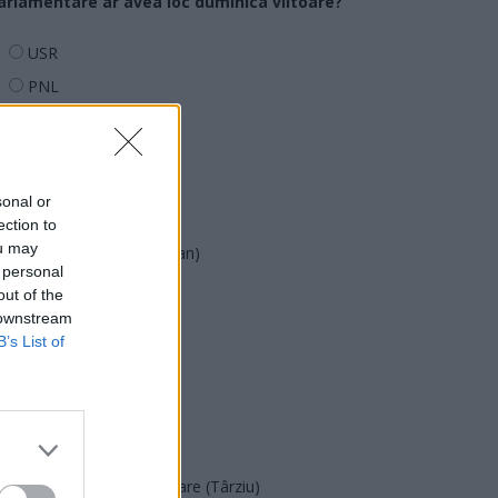
arlamentare ar avea loc duminica viitoare?
USR
PNL
PSD
AUR
UDMR
sonal or
PMP (Tomac)
ection to
ou may
Forța Dreptei (L. Orban)
 personal
PNȚMM
out of the
 downstream
REPER
B’s List of
SENS
SOS (Șoșoacă)
POT (Gavrilă)
PACE (Peia)
Acțiunea Conservatoare (Târziu)