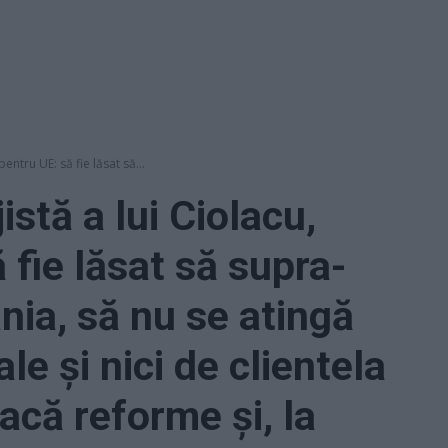
entru UE: să fie lăsat să...
stă a lui Ciolacu,
ă fie lăsat să supra-
ia, să nu se atingă
le și nici de clientela
facă reforme și, la