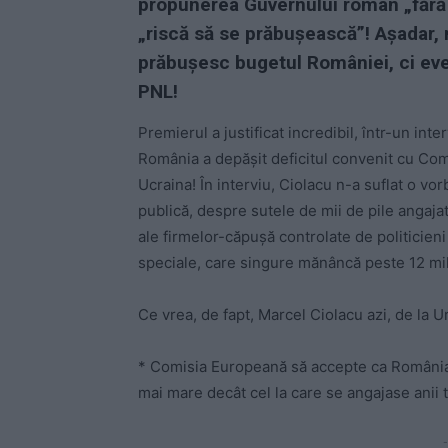
propunerea Guvernului român „fără
„riscă să se prăbușească”! Așadar, 
prăbușesc bugetul României, ci even
PNL!
Premierul a justificat incredibil, într-un int
România a depășit deficitul convenit cu Com
Ucraina! În interviu, Ciolacu n-a suflat o vo
publică, despre sutele de mii de pile angajat
ale firmelor-căpușă controlate de politicieni
speciale, care singure mănâncă peste 12 mili
Ce vrea, de fapt, Marcel Ciolacu azi, de la 
* Comisia Europeană să accepte ca România s
mai mare decât cel la care se angajase anii t
-