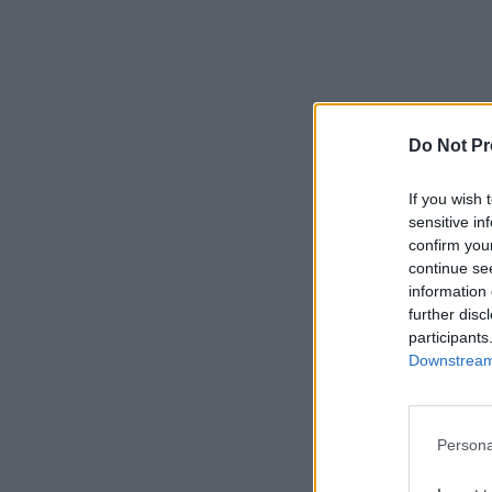
Do Not Pr
If you wish 
sensitive in
confirm you
continue se
information 
further disc
participants
Downstream 
Persona