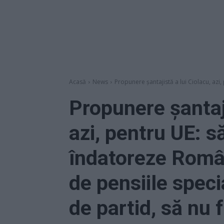
Acasă
News
Propunere șantajistă a lui Ciolacu, azi, p
Propunere șantaji
azi, pentru UE: s
îndatoreze Român
de pensiile specia
de partid, să nu 