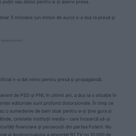
 puțin sau deloc pentru a-și aservi presa.
 doar 5 milioane (un milion de euro) s-a dus la presă și
 Advertisement -
oficial n-a dat nimic pentru presă și propagandă.
nent de PSD și PNL în ultimii ani, a dus la o situație în
nței editoriale sunt profund distorsionate. În timp ce
imesc o sumedenie de bani doar pentru a-și ține gura și
Bode, celelalte instituții media – care încearcă să-și
cultăți financiare și persecuții din partea Puterii. Nu
onal al Audiovizualului a amendat B1 TV cu 10.000 de