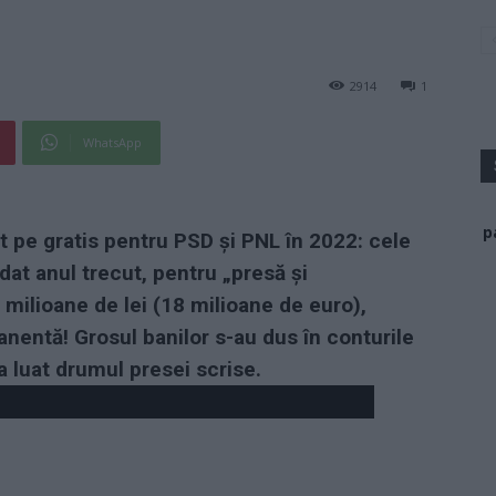
2914
1
WhatsApp
p
at pe gratis pentru PSD și PNL în 2022: cele
dat anul trecut, pentru „presă și
milioane de lei (18 milioane de euro),
nentă! Grosul banilor s-au dus în conturile
 a luat drumul presei scrise.