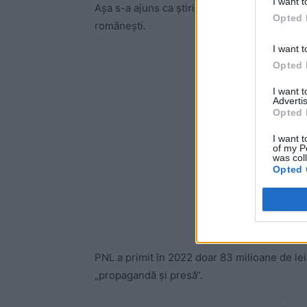
I want t
Așa s-a ajuns ca știrile negative despre PSD 
Opted 
românești.
I want t
-
Opted 
I want 
Advertis
Opted 
I want t
of my P
was col
Opted 
PNL a primit în 2022 doar 83 milioane de lei
„propagandă și presă“.