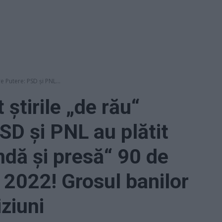
e Putere: PSD și PNL...
 știrile „de rău“
SD și PNL au plătit
dă și presă“ 90 de
n 2022! Grosul banilor
iziuni