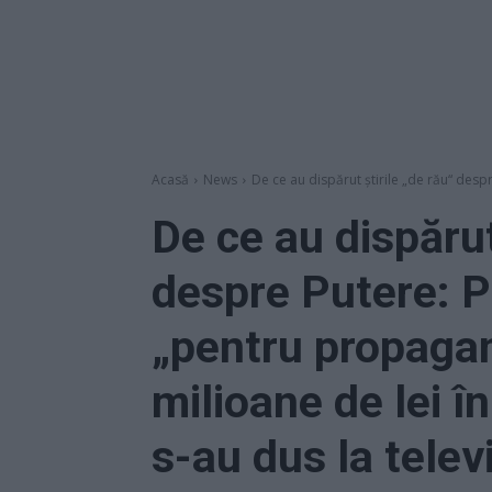
Acasă
News
De ce au dispărut știrile „de rău“ despr
De ce au dispărut
despre Putere: P
„pentru propagan
milioane de lei î
s-au dus la telev