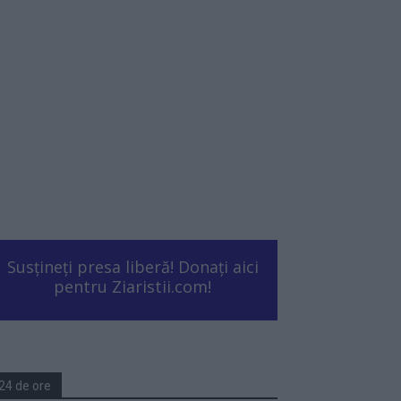
Susțineți presa liberă! Donați aici
pentru Ziaristii.com!
24 de ore