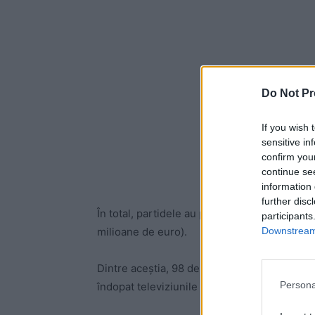
Do Not Pr
If you wish 
sensitive in
confirm you
continue se
information 
further disc
În total, partidele au primit de la buget, în 
participants
Downstream 
milioane de euro).
Dintre aceștia, 98 de milioane au ajuns la di
Persona
îndopat televiziunile și câteva publicații cu