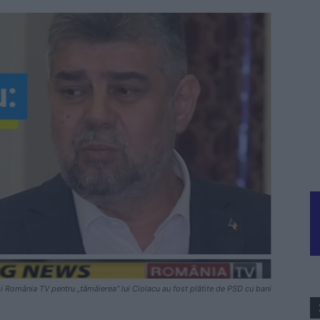
 România TV pentru „tămâierea“ lui Ciolacu au fost plătite de PSD cu bani