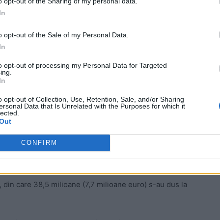
o opt-out of the Sharing of my personal data.
să dispară, practic, din peisajul televiziunilor
In
o opt-out of the Sale of my Personal Data.
 Advertisement -
In
to opt-out of processing my Personal Data for Targeted
ing.
In
o opt-out of Collection, Use, Retention, Sale, and/or Sharing
ersonal Data that Is Unrelated with the Purposes for which it
lected.
Out
CONFIRM
, din care 38,5 milioane (7,7 milioane euro) s-au dus la