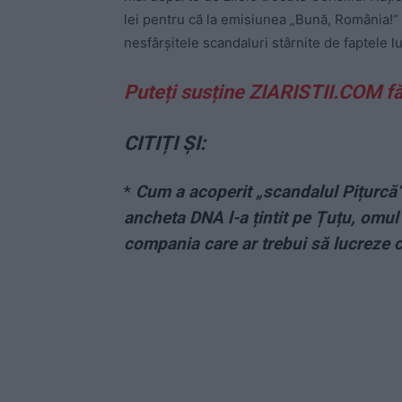
lei pentru că la emisiunea „Bună, România!“ s
nesfârșitele scandaluri stârnite de faptele lu
Puteți susține ZIARISTII.COM f
CITIȚI ȘI:
*
Cum a acoperit „scandalul Pițurcă“
ancheta DNA l-a țintit pe Țuțu, omul 
compania care ar trebui să lucreze cu