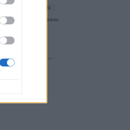
Arată rezultatele
Arhiva sondajelor
- Advertisment -