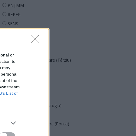
PNȚMM
REPER
SENS
SOS (Șoșoacă)
POT (Gavrilă)
PACE (Peia)
sonal or
Acțiunea Conservatoare (Târziu)
ection to
ou may
PDF (Lazarus)
 personal
PUSL (D. Voiculescu)
out of the
 downstream
PNȚCD (Pavelescu)
B’s List of
PNCR (Terheș)
Partidul Patrioților (Surugiu)
FAR (Coarnă)
România pe Primul Loc (Ponta)
Altul