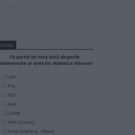
Sondaj
Ce partid ați vota dacă alegerile
arlamentare ar avea loc duminica viitoare?
USR
PNL
PSD
AUR
UDMR
PMP (Tomac)
Forța Dreptei (L. Orban)