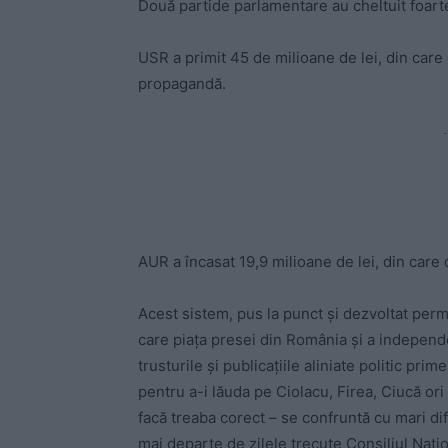
Două partide parlamentare au cheltuit foarte
USR a primit 45 de milioane de lei, din care
propagandă.
-
AUR a încasat 19,9 milioane de lei, din care 
Acest sistem, pus la punct și dezvoltat perma
care piața presei din România și a independe
trusturile și publicațiile aliniate politic pr
pentru a-i lăuda pe Ciolacu, Firea, Ciucă ori 
facă treaba corect – se confruntă cu mari difi
mai departe de zilele trecute Consiliul Nați