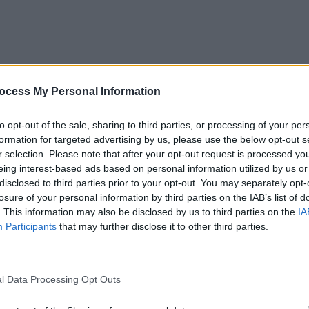
ocess My Personal Information
to opt-out of the sale, sharing to third parties, or processing of your per
formation for targeted advertising by us, please use the below opt-out s
r selection. Please note that after your opt-out request is processed y
eing interest-based ads based on personal information utilized by us or
disclosed to third parties prior to your opt-out. You may separately opt-
losure of your personal information by third parties on the IAB’s list of
2022, sume care se ridică la 256 milioane lei (peste 51
. This information may also be disclosed by us to third parties on the
IA
Participants
that may further disclose it to other third parties.
spoziția lui Ciolacu și compania, la PSD. Acest partid a
l Data Processing Opt Outs
 53 de milioane de lei (puțin peste 10 milioane de euro).