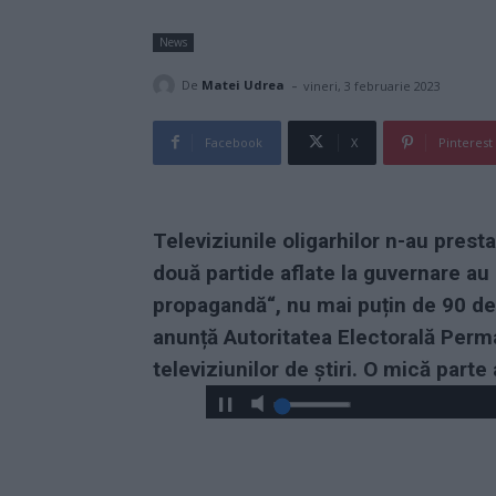
News
-
De
Matei Udrea
vineri, 3 februarie 2023
Facebook
X
Pinterest
Televiziunile oligarhilor n-au prest
două partide aflate la guvernare au 
propagandă“, nu mai puțin de 90 de 
anunță Autoritatea Electorală Perma
televiziunilor de știri. O mică parte