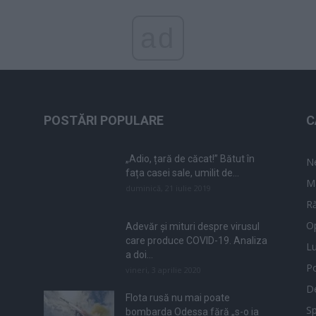
ad
POSTĂRI POPULARE
C
„Adio, țară de căcat!” Bătut în
N
fața casei sale, umilit de...
M
duminică, 21 iulie 2019
Ră
Op
Adevăr și mituri despre virusul
care produce COVID-19. Analiza
L
a doi...
Po
vineri, 3 aprilie 2020
De
Flota rusă nu mai poate
Sp
bombarda Odessa fără „s-o ia