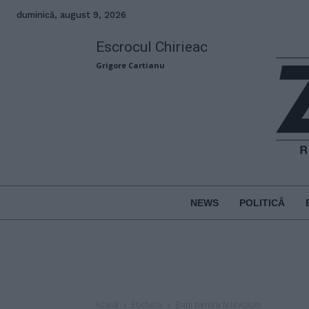
duminică, august 9, 2026
Escrocul Chirieac
Grigore Cartianu
NEWS
POLITICĂ
Acasă
Etichete
Bani pentru televiziuni