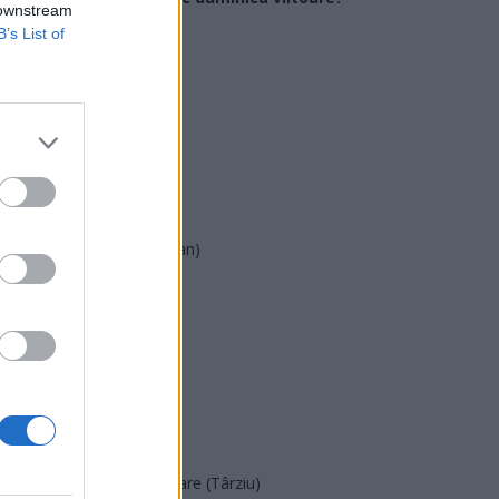
 downstream
B’s List of
USR
PNL
PSD
AUR
UDMR
PMP (Tomac)
Forța Dreptei (L. Orban)
PNȚMM
REPER
SENS
SOS (Șoșoacă)
POT (Gavrilă)
PACE (Peia)
Acțiunea Conservatoare (Târziu)