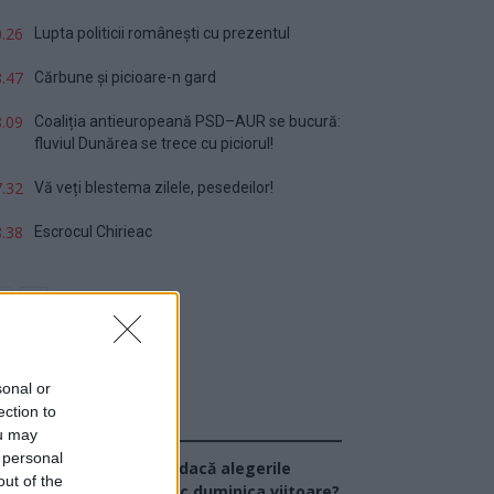
.26
Lupta politicii românești cu prezentul
.47
Cărbune și picioare-n gard
.09
Coaliția antieuropeană PSD–AUR se bucură:
fluviul Dunărea se trece cu piciorul!
.32
Vă veți blestema zilele, pesedeilor!
.38
Escrocul Chirieac
sonal or
ection to
Sondaj
ou may
 personal
Ce partid ați vota dacă alegerile
out of the
arlamentare ar avea loc duminica viitoare?