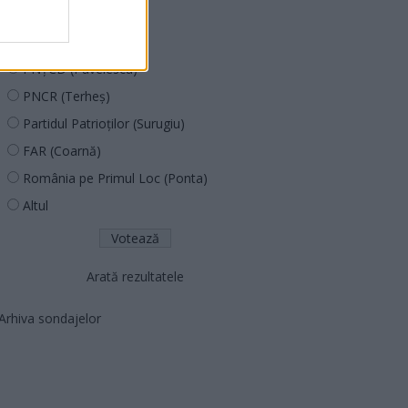
PDF (Lazarus)
PUSL (D. Voiculescu)
PNȚCD (Pavelescu)
PNCR (Terheș)
Partidul Patrioților (Surugiu)
FAR (Coarnă)
România pe Primul Loc (Ponta)
Altul
Arată rezultatele
Arhiva sondajelor