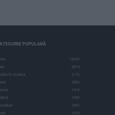
ATEGORIE POPULARĂ
ews
12042
ain
2814
zboi în Ucraina
2172
inii
1883
umea
1416
litică
1300
zvăluiri
1065
ort
1053