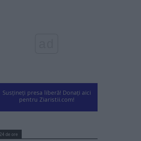
ad
Susțineți presa liberă! Donați aici
pentru Ziaristii.com!
24 de ore