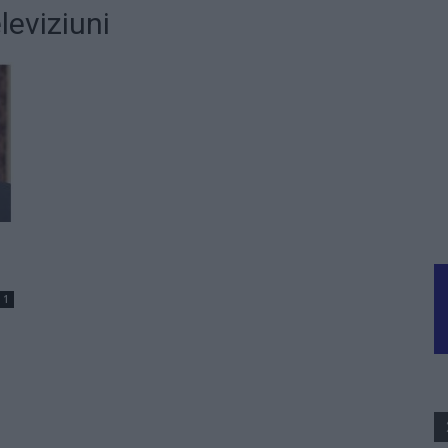
leviziuni
1