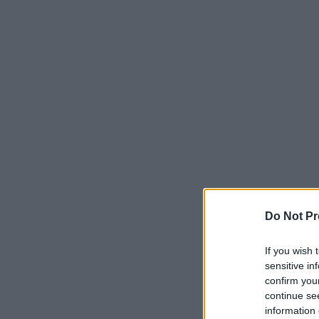
Do Not Pr
If you wish 
sensitive in
confirm you
continue se
information 