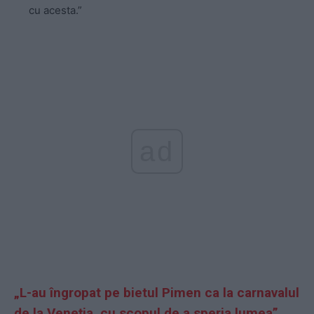
cu acesta.”
ad
„L-au îngropat pe bietul Pimen ca la carnavalul
de la Veneția, cu scopul de a speria lumea”