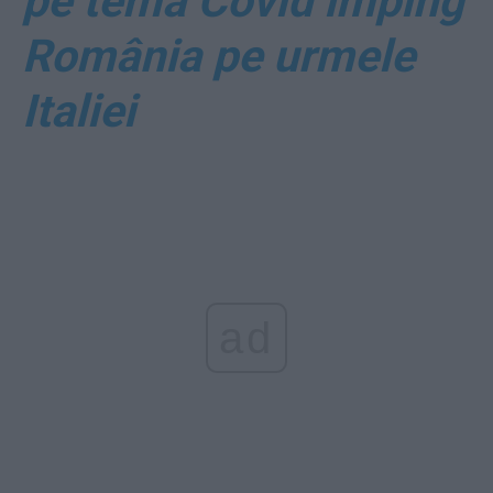
pe tema Covid împing
România pe urmele
Italiei
ad