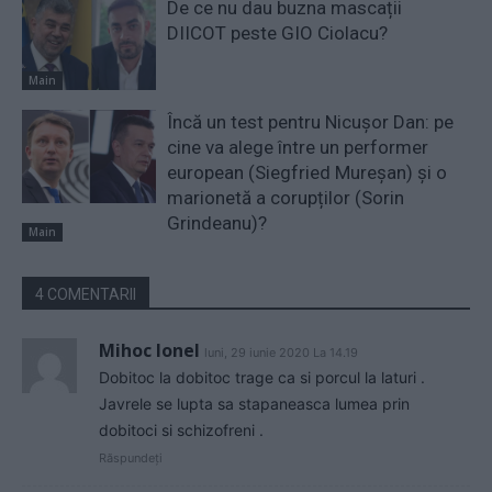
De ce nu dau buzna mascații
DIICOT peste GIO Ciolacu?
Main
Încă un test pentru Nicușor Dan: pe
cine va alege între un performer
european (Siegfried Mureșan) și o
marionetă a corupților (Sorin
Grindeanu)?
Main
4 COMENTARII
Mihoc Ionel
luni, 29 iunie 2020 La 14.19
Dobitoc la dobitoc trage ca si porcul la laturi .
Javrele se lupta sa stapaneasca lumea prin
dobitoci si schizofreni .
Răspundeți