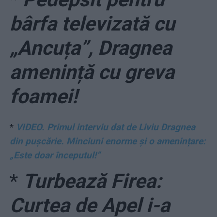
bârfa televizată cu
„Ancuța”, Dragnea
amenință cu greva
foamei!
*
VIDEO. Primul interviu dat de Liviu Dragnea
din pușcărie. Minciuni enorme și o amenințare:
„Este doar începutul!”
*
Turbează Firea:
Curtea de Apel i-a