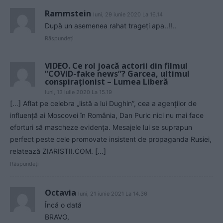
Rammstein
luni, 29 iunie 2020 La 16.14
După un asemenea rahat trageți apa..!!..
Răspundeți
VIDEO. Ce rol joacă actorii din filmul
”COVID-fake news”? Garcea, ultimul
conspiraționist – Lumea Liberă
luni, 13 iulie 2020 La 15.19
[…] Aflat pe celebra „listă a lui Dughin”, cea a agenților de
influență ai Moscovei în România, Dan Puric nici nu mai face
eforturi să mascheze evidența. Mesajele lui se suprapun
perfect peste cele promovate insistent de propaganda Rusiei,
relatează ZIARISTII.COM. […]
Răspundeți
Octavia
luni, 21 iunie 2021 La 14.36
Încă o dată
BRAVO,