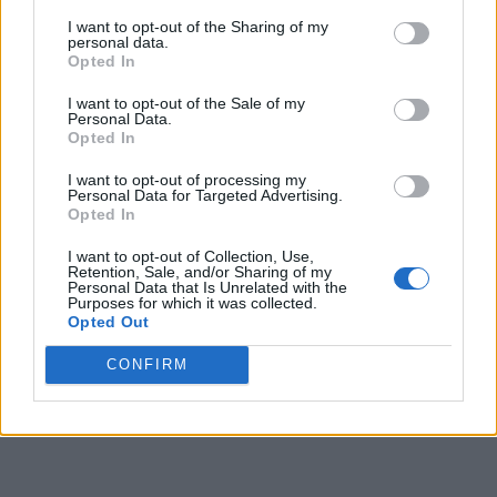
venea personal, mă
I want to opt-out of the Sharing of my
băga în carantină și
personal data.
Opted In
nu sunt sigur că mai
I want to opt-out of the Sale of my
Personal Data.
Opted In
ieșeam de-acolo”
I want to opt-out of processing my
Personal Data for Targeted Advertising.
Opted In
I want to opt-out of Collection, Use,
Retention, Sale, and/or Sharing of my
Personal Data that Is Unrelated with the
Purposes for which it was collected.
Opted Out
CONFIRM
ad