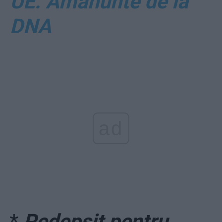
UE. Amănunte de la
DNA
ad
*
Pedepsit pentru