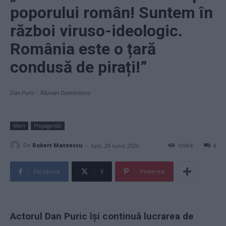
poporului român! Suntem în
război viruso-ideologic.
România este o țară
condusă de pirați!”
Dan Puric - Răzvan Dumitrescu
Main
Propagandă
-
De
Robert Mateescu
luni, 29 iunie 2020
10994
4
Facebook
X
Pinterest
Actorul Dan Puric își continuă lucrarea de