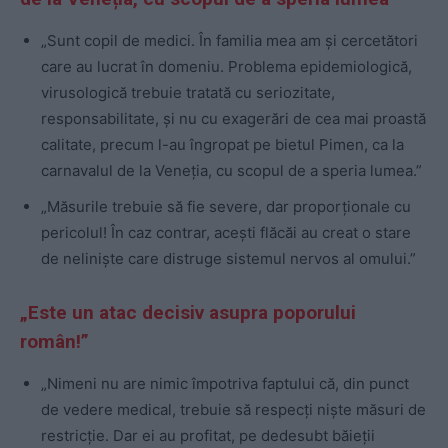
„Sunt copil de medici. În familia mea am și cercetători
care au lucrat în domeniu. Problema epidemiologică,
virusologică trebuie tratată cu seriozitate,
responsabilitate, și nu cu exagerări de cea mai proastă
calitate, precum l-au îngropat pe bietul Pimen, ca la
carnavalul de la Veneția, cu scopul de a speria lumea.”
„Măsurile trebuie să fie severe, dar proporționale cu
pericolul! În caz contrar, acești flăcăi au creat o stare
de neliniște care distruge sistemul nervos al omului.”
„Este un atac decisiv asupra poporului
român!”
„Nimeni nu are nimic împotriva faptului că, din punct
de vedere medical, trebuie să respecți niște măsuri de
restricție. Dar ei au profitat, pe dedesubt băieții