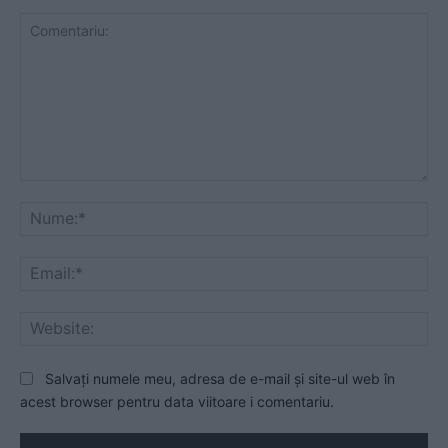
Comentariu:
Nu
Ema
Web
Salvați numele meu, adresa de e-mail și site-ul web în
acest browser pentru data viitoare i comentariu.