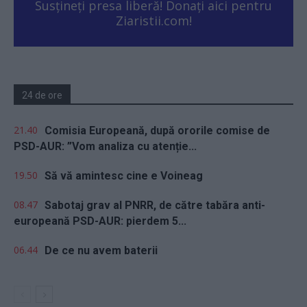
Susțineți presa liberă! Donați aici pentru
Ziaristii.com!
24 de ore
21.40
Comisia Europeană, după ororile comise de
PSD-AUR: ”Vom analiza cu atenție...
19.50
Să vă amintesc cine e Voineag
08.47
Sabotaj grav al PNRR, de către tabăra anti-
europeană PSD-AUR: pierdem 5...
06.44
De ce nu avem baterii