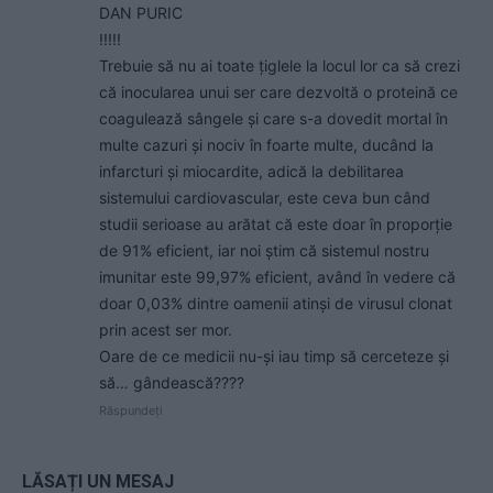
DAN PURIC
!!!!!
Trebuie să nu ai toate țiglele la locul lor ca să crezi
că inocularea unui ser care dezvoltă o proteină ce
coagulează sângele și care s-a dovedit mortal în
multe cazuri și nociv în foarte multe, ducând la
infarcturi și miocardite, adică la debilitarea
sistemului cardiovascular, este ceva bun când
studii serioase au arătat că este doar în proporție
de 91% eficient, iar noi știm că sistemul nostru
imunitar este 99,97% eficient, având în vedere că
doar 0,03% dintre oamenii atinși de virusul clonat
prin acest ser mor.
Oare de ce medicii nu-și iau timp să cerceteze și
să… gândească????
Răspundeți
LĂSAȚI UN MESAJ