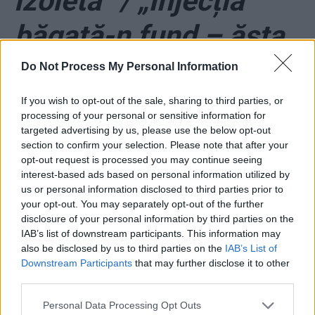
izoleta” / „Injecția
băgată-n fund – ăsta
e scopul final!” / „Eu,
Do Not Process My Personal Information
dacă făceam
If you wish to opt-out of the sale, sharing to third parties, or
processing of your personal or sensitive information for
targeted advertising by us, please use the below opt-out
emisiunile astea în
section to confirm your selection. Please note that after your
opt-out request is processed you may continue seeing
România, veneau
interest-based ads based on personal information utilized by
us or personal information disclosed to third parties prior to
mascații, puneau
your opt-out. You may separately opt-out of the further
disclosure of your personal information by third parties on the
IAB’s list of downstream participants. This information may
izoletele, veneau
also be disclosed by us to third parties on the
IAB’s List of
Downstream Participants
that may further disclose it to other
sirenele… Arafatu’
third parties.
Personal Data Processing Opt Outs