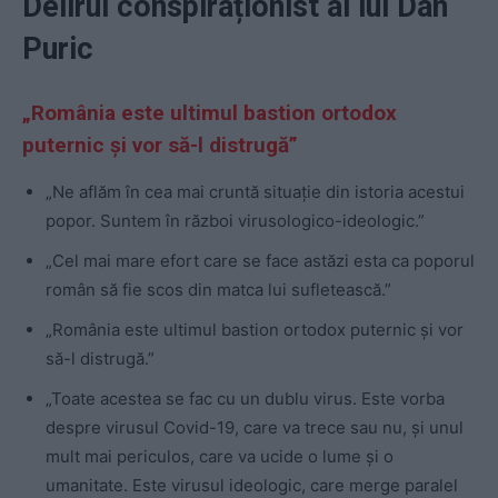
Delirul conspiraționist al lui Dan
Puric
„România este ultimul bastion ortodox
puternic și vor să-l distrugă”
„Ne aflăm în cea mai cruntă situație din istoria acestui
popor. Suntem în război virusologico-ideologic.”
„Cel mai mare efort care se face astăzi esta ca poporul
român să fie scos din matca lui sufletească.”
„România este ultimul bastion ortodox puternic și vor
să-l distrugă.”
„Toate acestea se fac cu un dublu virus. Este vorba
despre virusul Covid-19, care va trece sau nu, și unul
mult mai periculos, care va ucide o lume și o
umanitate. Este virusul ideologic, care merge paralel