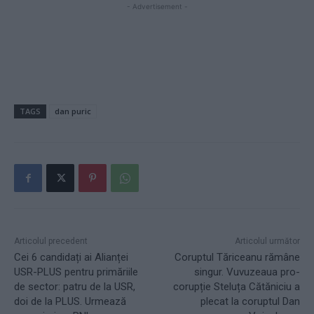
- Advertisement -
TAGS
dan puric
Articolul precedent
Articolul următor
Cei 6 candidați ai Alianței
Coruptul Tăriceanu rămâne
USR-PLUS pentru primăriile
singur. Vuvuzeaua pro-
de sector: patru de la USR,
corupție Steluța Cătăniciu a
doi de la PLUS. Urmează
plecat la coruptul Dan