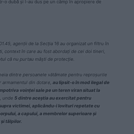
ntr-o dubă şi l-au dus pe un câmp în apropiere de
1.45, agenţii de la Secţia 16 au organizat un filtru în
 context în care au fost abordaţi de cei doi tineri,
ptul că nu purtau măşti de protecţie.
uneia dintre persoanele vătămate pentru reproşurile
or armamentul din dotare,
au lipsit-o în mod ilegal de
potriva voinţei sale pe un teren viran situat la
4, unde
5 dintre aceştia au exercitat pentru
upra victimei, aplicându-i lovituri repetate cu
orpului, a capului, a membrelor superioare şi
şi tălpilor.