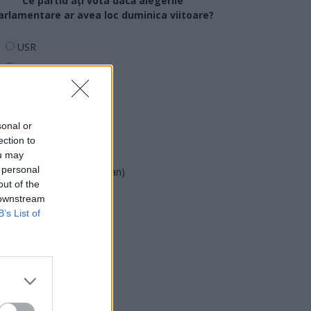
Ce partid ați vota dacă alegerile
arlamentare ar avea loc duminica viitoare?
USR
PNL
PSD
AUR
sonal or
UDMR
ection to
PMP (Tomac)
ou may
 personal
Forța Dreptei (L. Orban)
out of the
PNȚMM
 downstream
REPER
B’s List of
SENS
SOS (Șoșoacă)
POT (Gavrilă)
PACE (Peia)