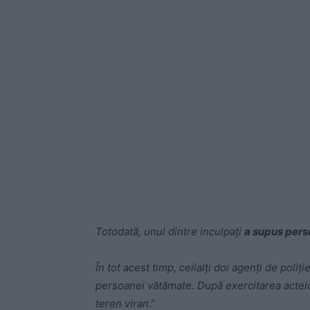
Totodată, unul dintre inculpaţi
a supus pers
În tot acest timp, ceilalţi doi agenţi de poliţ
persoanei vătămate. După exercitarea actelo
teren viran.”