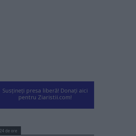
Susțineți presa liberă! Donați aici
pentru Ziaristii.com!
24 de ore