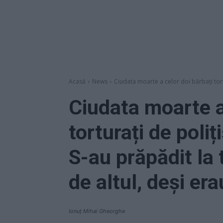
Acasă
News
Ciudata moarte a celor doi bărbați tortur
Ciudata moarte a
torturați de poliț
S-au prăpădit la 
de altul, deși era
Ionuț Mihai Gheorghe