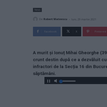
News
-
De
Robert Mateescu
luni, 29 martie 2021
Facebook
X
Pinterest
A murit și Ionuț Mihai Gheorghe (39 
crunt destin după ce a dezvăluit cum
infractori de la Secția 16 din Bucur
săptămâni.