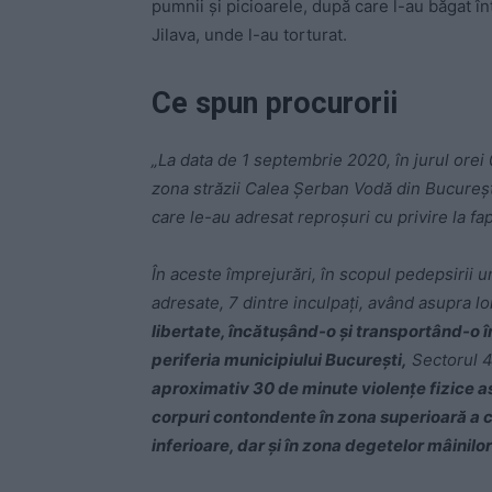
pumnii şi picioarele, după care l-au băgat î
Jilava, unde l-au torturat.
Ce spun procurorii
„La data de 1 septembrie 2020, în jurul orei 0
zona străzii Calea Şerban Vodă din Bucureşti,
care le-au adresat reproşuri cu privire la fa
În aceste împrejurări, în scopul pedepsirii 
adresate, 7 dintre inculpaţi, având asupra l
libertate, încătuşând-o şi transportând-o îm
periferia municipiului Bucureşti,
Sectorul 
aproximativ 30 de minute violenţe fizice as
corpuri contondente în zona superioară a c
inferioare, dar şi în zona degetelor mâinilor 