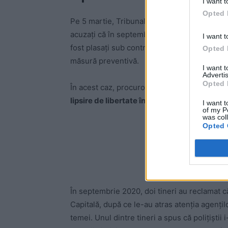
I want t
Opted 
Pe 5 martie, Tribunalul Bucureşti a dispus are
acuzaţi că în septembrie 2020 au bătut sălbati
I want t
fost plasaţi sub control judiciar pe o perioad
Opted 
măsură preventivă.
I want 
Advertis
Opted 
În acest caz, procurorii Parchetului Capitalei
lipsire de libertate în mod ilegal
şi
tortură.
I want t
of my P
was col
Opted 
-
În septembrie 2020, doi tineri au reclamat că 
Capitală, după ce le-au atras atenţia agenţi
temei. Unul dintre tineri a spus că poliţiştii 