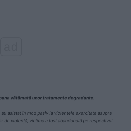
ad
oana vătămată unor tratamente degradante.
ie au asistat în mod pasiv la violenţele exercitate asupra
r de violenţă, victima a fost abandonată pe respectivul