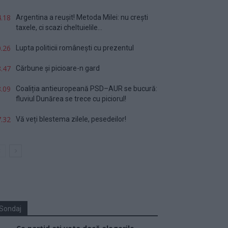
.18
Argentina a reușit! Metoda Milei: nu crești
taxele, ci scazi cheltuielile...
.26
Lupta politicii românești cu prezentul
.47
Cărbune și picioare-n gard
.09
Coaliția antieuropeană PSD–AUR se bucură:
fluviul Dunărea se trece cu piciorul!
.32
Vă veți blestema zilele, pesedeilor!
Sondaj