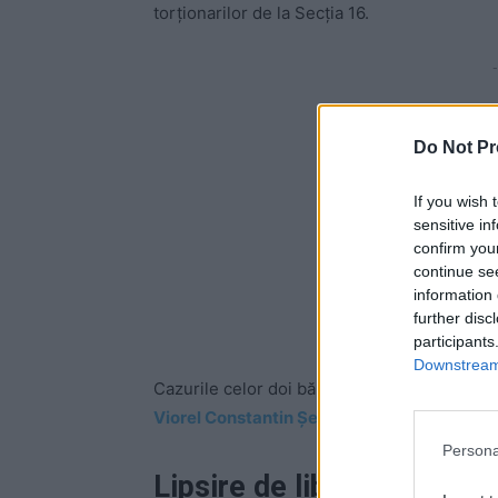
torționarilor de la Secția 16.
-
Do Not Pr
If you wish 
sensitive in
confirm you
continue se
information 
further disc
participants
Downstream 
Cazurile celor doi bărbați au dus la inculpare
Viorel Constantin Șeicaru.
Persona
Lipsire de libertate și tor