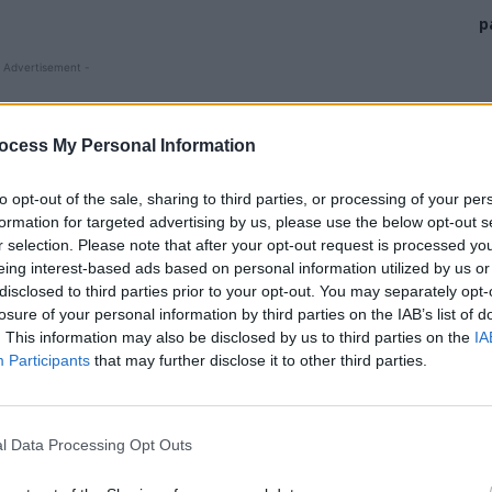
p
 Advertisement -
ocess My Personal Information
to opt-out of the sale, sharing to third parties, or processing of your per
formation for targeted advertising by us, please use the below opt-out s
r selection. Please note that after your opt-out request is processed y
eing interest-based ads based on personal information utilized by us or
disclosed to third parties prior to your opt-out. You may separately opt-
losure of your personal information by third parties on the IAB’s list of
. This information may also be disclosed by us to third parties on the
IA
Participants
that may further disclose it to other third parties.
a a 9 agenți de poliție, între care și
liderul sindical
l Data Processing Opt Outs
tură