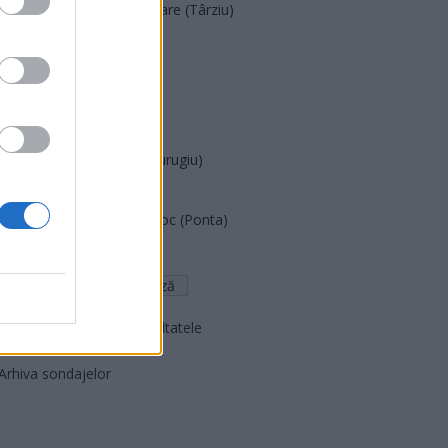
Acțiunea Conservatoare (Târziu)
PDF (Lazarus)
PUSL (D. Voiculescu)
PNȚCD (Pavelescu)
PNCR (Terheș)
Partidul Patrioților (Surugiu)
FAR (Coarnă)
România pe Primul Loc (Ponta)
Altul
Arată rezultatele
Arhiva sondajelor