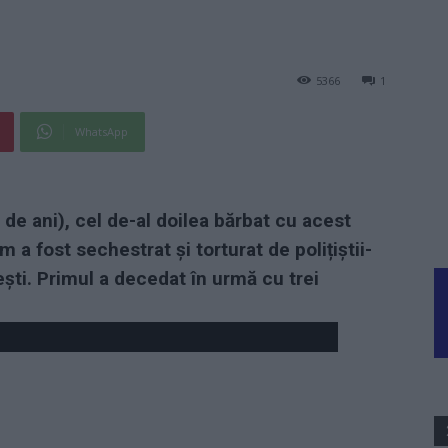
5366
1
WhatsApp
de ani), cel de-al doilea bărbat cu acest
 a fost sechestrat și torturat de polițiștii-
ești. Primul a decedat în urmă cu trei