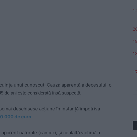
14
20
18
18
17
ocuința unui cunoscut. Cauza aparentă a decesului: o
39 de ani este considerată însă suspectă.
tocmai deschisese acțiune în instanță împotriva
00.000 de euro.
 aparent naturale (cancer), și cealaltă victimă a