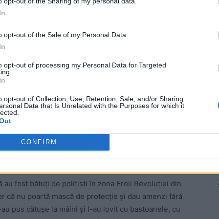
o opt-out of the Sharing of my personal data.
In
starea preventivă a trei polițiști de la Secţia 16,
c doi tineri în zona Eroii Revoluţiei. Alţi trei agenţi au
o opt-out of the Sale of my Personal Data.
ă de 60 de zile, iar faţă de unul nu a fost luată nicio
In
to opt-out of processing my Personal Data for Targeted
ing.
In
 au pus sub acuzare 9 poliţişti, pentru infracţiunile de
o opt-out of Collection, Use, Retention, Sale, and/or Sharing
ersonal Data that Is Unrelated with the Purposes for which it
lected.
Out
 Advertisement -
CONFIRM
au fost bătuţi de poliţişti în zona Eroii Revoluţiei din
lor că nu poartă mască de protecţie şi dau amenzi fără
i-au pus cătuşe la mâini şi l-au lovit cu bastoanele, cu