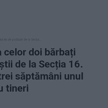
ați de polițiștii de la Secția...
 celor doi bărbați
iștii de la Secția 16.
trei săptămâni unul
u tineri