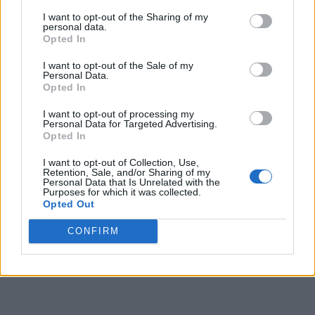
*
Director silvic de 8
I want to opt-out of the Sharing of my
personal data.
Opted In
ani: 150.000 de euro
I want to opt-out of the Sale of my
Personal Data.
donație către copiii
Opted In
I want to opt-out of processing my
săi + 200.000 de euro
Personal Data for Targeted Advertising.
Opted In
în conturi + 50.000 de
I want to opt-out of Collection, Use,
Retention, Sale, and/or Sharing of my
Personal Data that Is Unrelated with the
euro împrumut către
Purposes for which it was collected.
Opted Out
o firmă!
CONFIRM