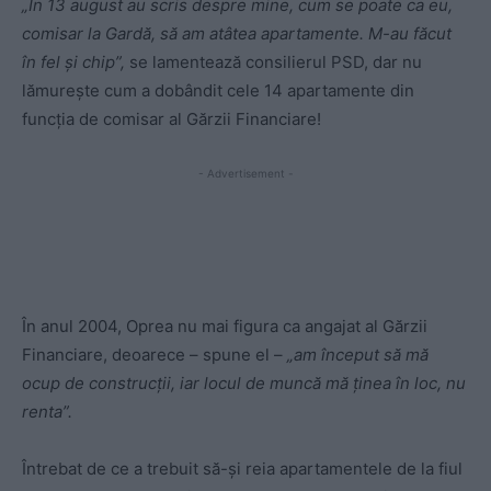
„În 13 august au scris despre mine, cum se poate ca eu,
comisar la Gardă, să am atâtea apartamente. M-au făcut
în fel și chip”,
se lamentează consilierul PSD, dar nu
lămurește cum a dobândit cele 14 apartamente din
funcția de comisar al Gărzii Financiare!
- Advertisement -
În anul 2004, Oprea nu mai figura ca angajat al Gărzii
Financiare, deoarece – spune el –
„am început să mă
ocup de construcții, iar locul de muncă mă ținea în loc, nu
renta”.
Întrebat de ce a trebuit să-și reia apartamentele de la fiul