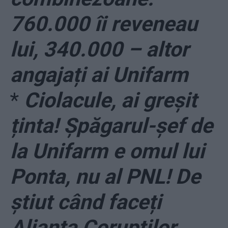
760.000 îi reveneau
lui, 340.000 – altor
angajați ai Unifarm
*
Ciolacule, ai greșit
ținta! Șpăgarul-șef de
la Unifarm e omul lui
Ponta, nu al PNL! De
știut când faceți
Alianța Corupților…