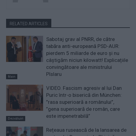
RELATED ARTICLES
Sabotaj grav al PNRR, de către
tabăra anti-europeană PSD-AUR:
pierdem 5 miliarde de euro și nu
câștigăm niciun kilowatt! Explicațiile
convingătoare ale ministrului
Pîslaru
Main
VIDEO. Fascism agresiv al lui Dan
Puric într-o biserică din München:
”rasa superioară a românului”,
”gena superioară de român, care
este impenetrabilă”
Dezvăluiri
Rețeaua rusească de la lansarea de