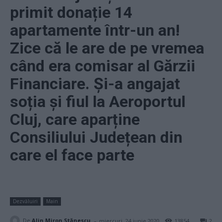
primit donație 14
apartamente într-un an!
Zice că le are de pe vremea
când era comisar al Gărzii
Financiare. Și-a angajat
soția și fiul la Aeroportul
Cluj, care aparține
Consiliului Județean din
care el face parte
Dezvăluiri
Main
-
De
Alin Miron Stănescu
miercuri, 24 iunie 2020
13854
2