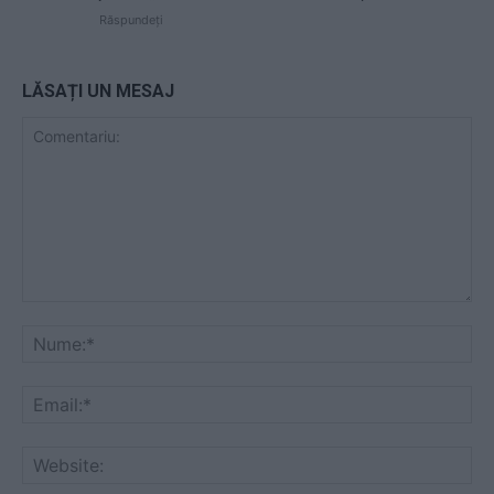
Răspundeți
LĂSAȚI UN MESAJ
Comentariu:
Nu
Ema
Web