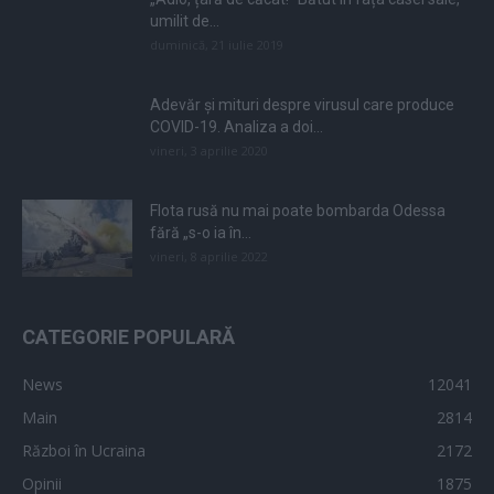
umilit de...
duminică, 21 iulie 2019
Adevăr și mituri despre virusul care produce
COVID-19. Analiza a doi...
vineri, 3 aprilie 2020
Flota rusă nu mai poate bombarda Odessa
fără „s-o ia în...
vineri, 8 aprilie 2022
CATEGORIE POPULARĂ
News
12041
Main
2814
Război în Ucraina
2172
Opinii
1875