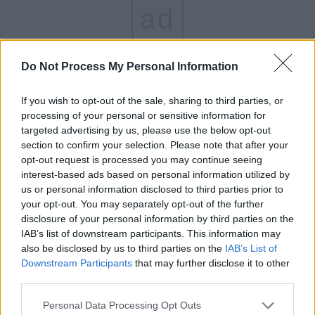
ad
Do Not Process My Personal Information
If you wish to opt-out of the sale, sharing to third parties, or
processing of your personal or sensitive information for
targeted advertising by us, please use the below opt-out
section to confirm your selection. Please note that after your
*
FOTO+VIDEO. Sorina, la un an de America.
opt-out request is processed you may continue seeing
interest-based ads based on personal information utilized by
„Familia Șărămăt o învăța să ne dea foc la casă
us or personal information disclosed to third parties prior to
și să fugă” / „Bătăi cu cureaua pe pielea goală
your opt-out. You may separately opt-out of the further
disclosure of your personal information by third parties on the
și cu urzica” / „A fost pregătită de asistenta
IAB’s list of downstream participants. This information may
maternală «să țipe, să se tăvălească pe jos, să
also be disclosed by us to third parties on the
IAB’s List of
se țină de balustradă, să facă pe ea»” / „Au
Downstream Participants
that may further disclose it to other
third parties.
învățat-o să toarne o cafea în capul doamnei
psiholog”
Personal Data Processing Opt Outs