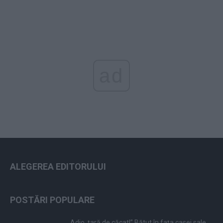
ad
ALEGEREA EDITORULUI
POSTĂRI POPULARE
„Adio, țară de căcat!” Bătut în fața casei sale,