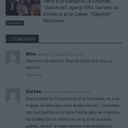
carte a lui Dungaciu, la Chișinău:
”diplomați”, agenți GRU, oamenii lui
Dodon și ai lui Ceban. ”Săgețile”
Moscovei...
Dezvăluiri
2 COMENTARII
dinu
miercuri, 24 iunie 2020 La 9.26
Mama lor de escroci, fura pe fatza si-ti dau cu
tifla!!!!!!
Răspundeți
Stefan
miercuri, 24 iunie 2020 La 10.22
Daca justitia ar fi functionat si ar functiona, nu s-ar
fi ajuns sa faca asa ceva acesti escroci…niciodata,
dar cum justitia nu-si face treaba asta se intampla.
Nu inteleg de ce nimeni nu se ia si de aceasta
justitie „oarba” la toate aceste matraplazlacuri.