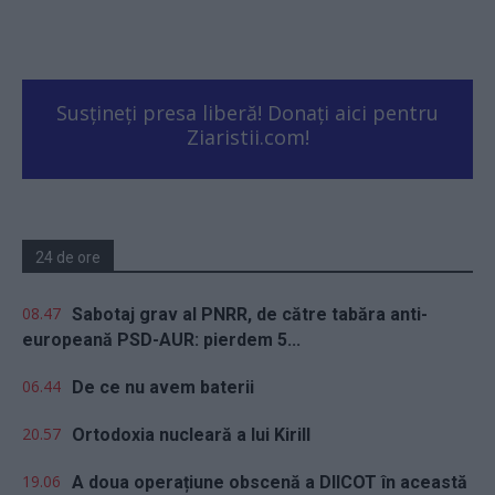
Susțineți presa liberă! Donați aici pentru
Ziaristii.com!
24 de ore
08.47
Sabotaj grav al PNRR, de către tabăra anti-
europeană PSD-AUR: pierdem 5...
06.44
De ce nu avem baterii
20.57
Ortodoxia nucleară a lui Kirill
19.06
A doua operațiune obscenă a DIICOT în această