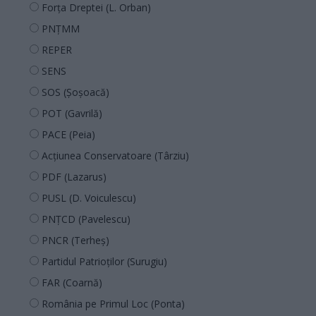
Forța Dreptei (L. Orban)
PNȚMM
REPER
SENS
SOS (Șoșoacă)
POT (Gavrilă)
PACE (Peia)
Acțiunea Conservatoare (Târziu)
PDF (Lazarus)
PUSL (D. Voiculescu)
PNȚCD (Pavelescu)
PNCR (Terheș)
Partidul Patrioților (Surugiu)
FAR (Coarnă)
România pe Primul Loc (Ponta)