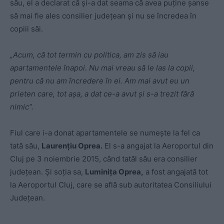
său, el a declarat că și-a dat seama că avea puține șanse
să mai fie ales consilier județean și nu se încredea în
copiii săi.
„Acum, că tot termin cu politica, am zis să iau
apartamentele înapoi. Nu mai vreau să le las la copii,
pentru că nu am încredere în ei. Am mai avut eu un
prieten care, tot așa, a dat ce-a avut și s-a trezit fără
nimic”.
Fiul care i-a donat apartamentele se numește la fel ca
tată său,
Laurențiu Oprea.
El s-a angajat la Aeroportul din
Cluj pe 3 noiembrie 2015, când tatăl său era consilier
județean. Și soția sa,
Luminița Oprea,
a fost angajată tot
la Aeroportul Cluj, care se află sub autoritatea Consiliului
Județean.