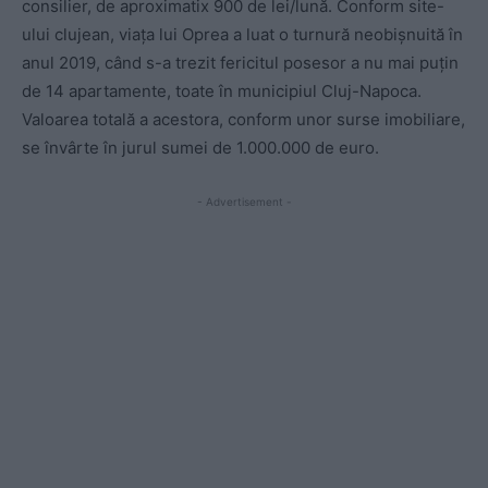
consilier, de aproximatix 900 de lei/lună. Conform site-
ului clujean, viața lui Oprea a luat o turnură neobișnuită în
anul 2019, când s-a trezit fericitul posesor a nu mai puțin
de 14 apartamente, toate în municipiul Cluj-Napoca.
Valoarea totală a acestora, conform unor surse imobiliare,
se învârte în jurul sumei de 1.000.000 de euro.
- Advertisement -