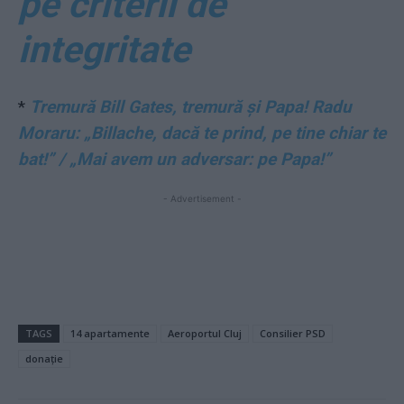
pe criterii de
integritate
*
Tremură Bill Gates, tremură și Papa! Radu
Moraru: „Billache, dacă te prind, pe tine chiar te
bat!” / „Mai avem un adversar: pe Papa!”
- Advertisement -
TAGS
14 apartamente
Aeroportul Cluj
Consilier PSD
donație