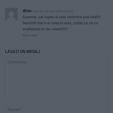
dinu
miercuri, 24 iunie 2020 La 9.01
Doamne, cat tupeu si cata nesimtire psd-ista!!!!
Nesimtit mai e si ciolacul asta, crede ca vb cu
analfabetii lor de votanti!!!!!
Răspundeți
LĂSAȚI UN MESAJ
Comentariu:
Nu