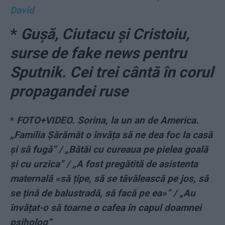
David
*
Gușă, Ciutacu și Cristoiu,
surse de fake news pentru
Sputnik. Cei trei cântă în corul
propagandei ruse
*
FOTO+VIDEO. Sorina, la un an de America.
„Familia Șărămăt o învăța să ne dea foc la casă
și să fugă” / „Bătăi cu cureaua pe pielea goală
și cu urzica” / „A fost pregătită de asistenta
maternală «să țipe, să se tăvălească pe jos, să
se țină de balustradă, să facă pe ea»” / „Au
învățat-o să toarne o cafea în capul doamnei
psiholog”