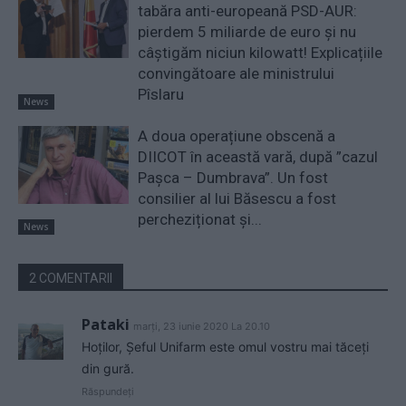
tabăra anti-europeană PSD-AUR:
pierdem 5 miliarde de euro și nu
câștigăm niciun kilowatt! Explicațiile
convingătoare ale ministrului
Pîslaru
News
A doua operațiune obscenă a
DIICOT în această vară, după ”cazul
Pașca – Dumbrava”. Un fost
consilier al lui Băsescu a fost
percheziționat și...
News
2 COMENTARII
Pataki
marți, 23 iunie 2020 La 20.10
Hoților, Șeful Unifarm este omul vostru mai tăceți
din gură.
Răspundeți