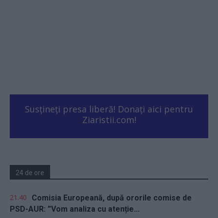
Susțineți presa liberă! Donați aici pentru
Ziaristii.com!
24 de ore
21.40
Comisia Europeană, după ororile comise de
PSD-AUR: ”Vom analiza cu atenție...