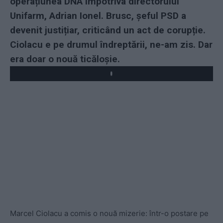
operațiunea DNA împotriva directorului
Unifarm, Adrian Ionel. Brusc, șeful PSD a
devenit justițiar, criticând un act de corupție.
Ciolacu e pe drumul îndreptării, ne-am zis. Dar
era doar o nouă ticăloșie.
Marcel Ciolacu a comis o nouă mizerie: într-o postare pe