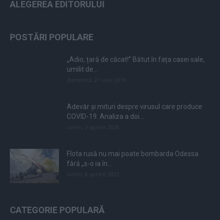
ALEGEREA EDITORULUI
POSTĂRI POPULARE
„Adio, țară de căcat!” Bătut în fața casei sale,
umilit de...
duminică, 21 iulie 2019
Adevăr și mituri despre virusul care produce
COVID-19. Analiza a doi...
vineri, 3 aprilie 2020
Flota rusă nu mai poate bombarda Odessa
fără „s-o ia în...
vineri, 8 aprilie 2022
CATEGORIE POPULARĂ