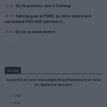
19.50
Să vă amintesc cine e Voineag
08.47
Sabotaj grav al PNRR, de către tabăra anti-
europeană PSD-AUR: pierdem 5...
06.44
De ce nu avem baterii
Sondaj
Ce partid ați vota dacă alegerile parlamentare ar avea
loc duminica viitoare?
USR
PNL