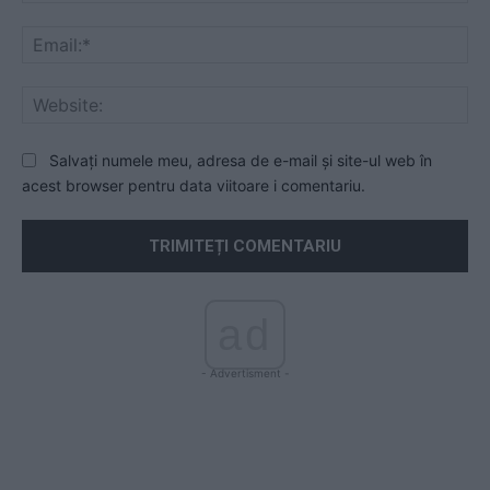
Ema
Web
Salvați numele meu, adresa de e-mail și site-ul web în
acest browser pentru data viitoare i comentariu.
ad
- Advertisment -