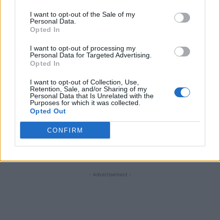
pentru Capitală.
I want to opt-out of the Sale of my
Personal Data.
Opted In
Candidații vor fi aleși
I want to opt-out of processing my
Personal Data for Targeted Advertising.
pe criterii de
Opted In
I want to opt-out of Collection, Use,
integritate
Retention, Sale, and/or Sharing of my
Personal Data that Is Unrelated with the
Purposes for which it was collected.
Opted Out
*
Tremură Bill Gates, tremură și Papa! Radu
CONFIRM
Moraru: „Billache, dacă te prind, pe tine chiar te
bat!” / „Mai avem un adversar: pe Papa!”
- Advertisement -