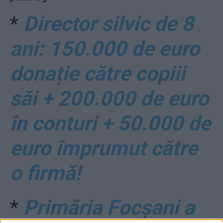
*
Director silvic de 8
ani: 150.000 de euro
donație către copiii
săi + 200.000 de euro
în conturi + 50.000 de
euro împrumut către
o firmă!
*
Primăria Focșani a