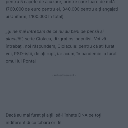
pentru 5 capete de acuzare, printre care luare de mită
(760.000 de euro pentru el, 340.000 pentru alți angajați
ai Unifarm, 1.100.000 în total).
„Și ne mai întrebăm de ce nu au bani de pensii și
alocații!”,
scrie Ciolacu, dizgrațios-populist. Voi vă
întrebați, noi răspundem, Ciolacule: pentru că ați furat
voi, PSD-iștii, de ați rupt, iar acum, în pandemie, a furat
omul lui Ponta!
- Advertisement -
Dacă au mai furat și alții, să-i înhațe DNA pe toți,
indiferent di ce tabără ori fi!