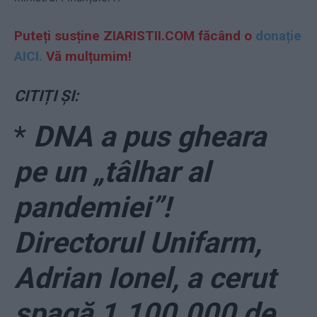
Puteți susține ZIARISTII.COM făcând o
donație
AICI.
Vă mulțumim!
CITIȚI ȘI:
*
DNA a pus gheara
pe un „tâlhar al
pandemiei”!
Directorul Unifarm,
Adrian Ionel, a cerut
șpagă 1.100.000 de