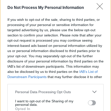
cumpărat cu 225.000
Do Not Process My Personal Information
de euro o clădire care
If you wish to opt-out of the sale, sharing to third parties, or
processing of your personal or sensitive information for
tocmai fusese
targeted advertising by us, please use the below opt-out
section to confirm your selection. Please note that after your
vândută de 12 ori mai
opt-out request is processed you may continue seeing
interest-based ads based on personal information utilized by
ieftin!
us or personal information disclosed to third parties prior to
your opt-out. You may separately opt-out of the further
disclosure of your personal information by third parties on the
IAB’s list of downstream participants. This information may
*
Armistițiu PNL–USR
also be disclosed by us to third parties on the
IAB’s List of
Downstream Participants
that may further disclose it to other
la București. Orban și
third parties.
Personal Data Processing Opt Outs
Barna au convenit o
I want to opt-out of the Sharing of my
personal data.
alianță la alegerile
Opted In