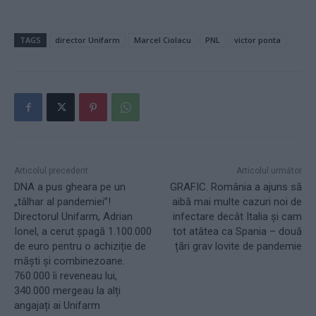
TAGS
director Unifarm
Marcel Ciolacu
PNL
victor ponta
Articolul precedent
Articolul următor
DNA a pus gheara pe un
GRAFIC. România a ajuns să
„tâlhar al pandemiei”!
aibă mai multe cazuri noi de
Directorul Unifarm, Adrian
infectare decât Italia și cam
Ionel, a cerut șpagă 1.100.000
tot atâtea ca Spania – două
de euro pentru o achiziție de
țări grav lovite de pandemie
măști și combinezoane.
760.000 îi reveneau lui,
340.000 mergeau la alți
angajați ai Unifarm