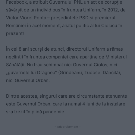
Facebook, a atribuit Guvernului PNL un act de corupție
săvârșit de un individ pus în fruntea Unifarm, în 2012, de
Victor Viorel Ponta – președintele PSD și premierul
României în acel moment, aliatul politic al lui Ciolacu în
prezent!
În cei 8 ani scurși de atunci, directorul Unifarm a rămas
neclintit în fruntea companiei care aparține de Ministerul
Sănătății. Nu l-au schimbat nici Guvernul Cioloș, nici
„guvernele lui Dragnea” (Grindeanu, Tudose, Dăncilă),
nici Guvernul Orban.
Dintre acestea, singurul care are circumstanțe atenuante
este Guvernul Orban, care la numai 4 luni de la instalare
s-a trezit în plină pandemie.
- Advertisement -