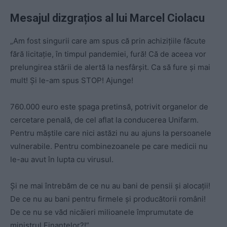
Mesajul dizgrațios al lui Marcel Ciolacu
„Am fost singurii care am spus că prin achizițiile făcute
fără licitație, în timpul pandemiei, fură! Că de aceea vor
prelungirea stării de alertă la nesfârșit. Ca să fure și mai
mult! Și le-am spus STOP! Ajunge!
760.000 euro este șpaga pretinsă, potrivit organelor de
cercetare penală, de cel aflat la conducerea Unifarm.
Pentru măștile care nici astăzi nu au ajuns la persoanele
vulnerabile. Pentru combinezoanele pe care medicii nu
le-au avut în lupta cu virusul.
Și ne mai întrebăm de ce nu au bani de pensii și alocații!
De ce nu au bani pentru firmele și producătorii români!
De ce nu se văd nicăieri milioanele împrumutate de
ministrul Finanțelor?!”