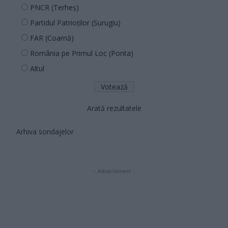
PNCR (Terheș)
Partidul Patrioților (Surugiu)
FAR (Coarnă)
România pe Primul Loc (Ponta)
Altul
Arată rezultatele
Arhiva sondajelor
- Advertisment -