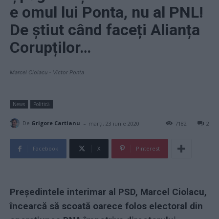
e omul lui Ponta, nu al PNL!
De știut când faceți Alianța
Corupților…
Marcel Ciolacu - Victor Ponta
News
Politică
-
De
Grigore Cartianu
marți, 23 iunie 2020
7182
2
Facebook
X
Pinterest
Președintele interimar al PSD, Marcel Ciolacu,
încearcă să scoată oarece folos electoral din