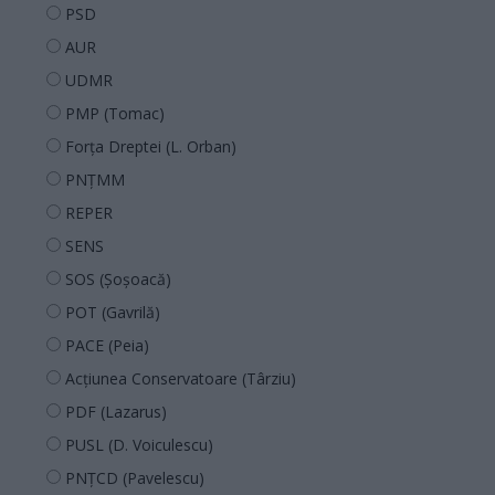
PSD
AUR
UDMR
PMP (Tomac)
Forța Dreptei (L. Orban)
PNȚMM
REPER
SENS
SOS (Șoșoacă)
POT (Gavrilă)
PACE (Peia)
Acțiunea Conservatoare (Târziu)
PDF (Lazarus)
PUSL (D. Voiculescu)
PNȚCD (Pavelescu)