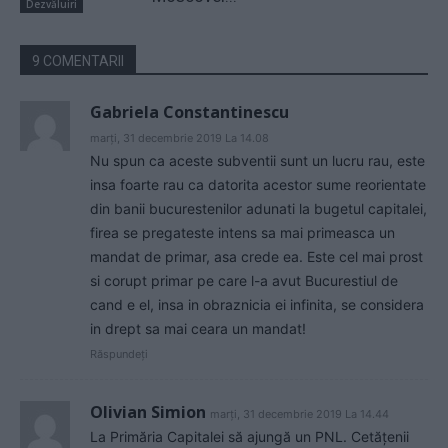
Dezvăluiri
9 COMENTARII
Gabriela Constantinescu
marți, 31 decembrie 2019 La 14.08
Nu spun ca aceste subventii sunt un lucru rau, este
insa foarte rau ca datorita acestor sume reorientate
din banii bucurestenilor adunati la bugetul capitalei,
firea se pregateste intens sa mai primeasca un
mandat de primar, asa crede ea. Este cel mai prost
si corupt primar pe care l-a avut Bucurestiul de
cand e el, insa in obraznicia ei infinita, se considera
in drept sa mai ceara un mandat!
Răspundeți
Olivian Simion
marți, 31 decembrie 2019 La 14.44
La Primăria Capitalei să ajungă un PNL. Cetățenii