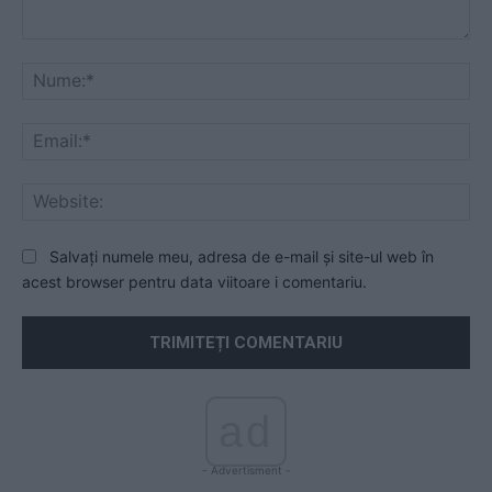
Comentariu:
Nu
Ema
Web
Salvați numele meu, adresa de e-mail și site-ul web în
acest browser pentru data viitoare i comentariu.
ad
- Advertisment -