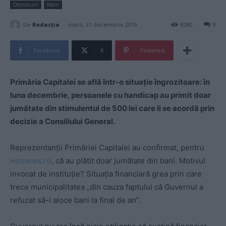
Dezvăluiri
Main
-
De
Redacţia
marți, 31 decembrie 2019
8280
9
Facebook
X
Pinterest
Primăria Capitalei se află într-o situație îngrozitoare: în
luna decembrie, persoanele cu handicap au primit doar
jumătate din stimulentul de 500 lei care li se acordă prin
decizie a Consiliului General.
Reprezentanții Primăriei Capitalei au confirmat, pentru
Hotnews.ro
, că au plătit doar jumătate din bani. Motivul
invocat de instituție? Situația financiară grea prin care
trece municipalitatea „din cauza faptului că Guvernul a
refuzat să-i aloce bani la final de an”.