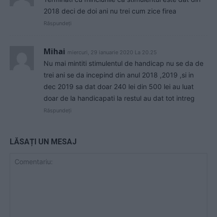
2018 deci de doi ani nu trei cum zice firea
Răspundeți
Mihai
miercuri, 29 ianuarie 2020 La 20.25
Nu mai mintiti stimulentul de handicap nu se da de
trei ani se da incepind din anul 2018 ,2019 ,si in
dec 2019 sa dat doar 240 lei din 500 lei au luat
doar de la handicapati la restul au dat tot intreg
Răspundeți
LĂSAȚI UN MESAJ