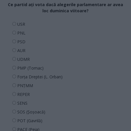
Ce partid ați vota dacă alegerile parlamentare ar avea
loc duminica viitoare?
USR
PNL
PSD
AUR
UDMR
PMP (Tomac)
Forța Dreptei (L. Orban)
PNȚMM
REPER
SENS
SOS (Șoșoacă)
POT (Gavrilă)
PACE (Peia)