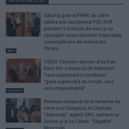
RELATED ARTICLES
Sabotaj grav al PNRR, de către
tabăra anti-europeană PSD-AUR:
pierdem 5 miliarde de euro și nu
câștigăm niciun kilowatt! Explicațiile
convingătoare ale ministrului
Pîslaru
Main
VIDEO. Fascism agresiv al lui Dan
Puric într-o biserică din München:
”rasa superioară a românului”,
”gena superioară de român, care
este impenetrabilă”
Dezvăluiri
Rețeaua rusească de la lansarea de
carte a lui Dungaciu, la Chișinău:
”diplomați”, agenți GRU, oamenii lui
Dodon și ai lui Ceban. ”Săgețile”
Moscovei...