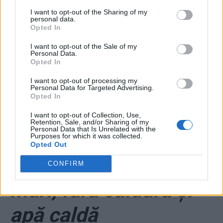
Doar de la primarul
I want to opt-out of the Sharing of my
personal data.
Opted In
Parisului, Londrei,
I want to opt-out of the Sale of my
Personal Data.
Vienei…”
Opted In
I want to opt-out of processing my
*
Gabriela Firea =
Personal Data for Targeted Advertising.
Opted In
Elena Ceaușescu 2.
I want to opt-out of Collection, Use,
Retention, Sale, and/or Sharing of my
Personal Data that Is Unrelated with the
Bucureștenii trec prin
Purposes for which it was collected.
Opted Out
suferințe tot mai
CONFIRM
mari, fără căldură și
apă caldă