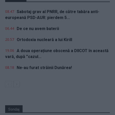
08.47
Sabotaj grav al PNRR, de către tabăra anti-
europeană PSD-AUR: pierdem 5...
06.44
De ce nu avem baterii
20.57
Ortodoxia nucleară a lui Kirill
19.06
A doua operațiune obscenă a DIICOT în această
vară, după ”cazul...
08.18
Ne-au furat străinii Dunărea!
Sondaj