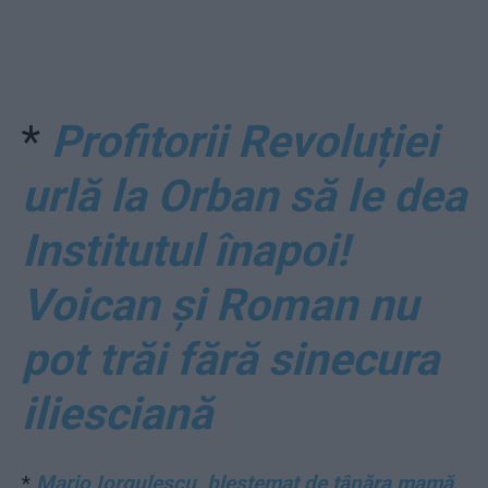
*
Profitorii Revoluției
urlă la Orban să le dea
Institutul înapoi!
Voican și Roman nu
pot trăi fără sinecura
iliesciană
*
Mario Iorgulescu, blestemat de tânăra mamă