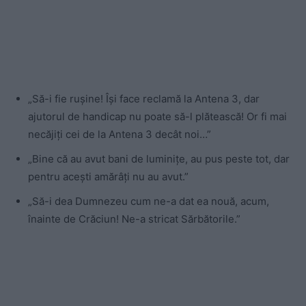
„Să-i fie rușine! Își face reclamă la Antena 3, dar
ajutorul de handicap nu poate să-l plătească! Or fi mai
necăjiți cei de la Antena 3 decât noi…”
„Bine că au avut bani de luminițe, au pus peste tot, dar
pentru acești amărâți nu au avut.”
„Să-i dea Dumnezeu cum ne-a dat ea nouă, acum,
înainte de Crăciun! Ne-a stricat Sărbătorile.”