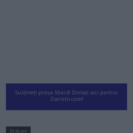
Susțineți presa liberă! Donați aici pentru
Ziaristii.com!
24 de ore