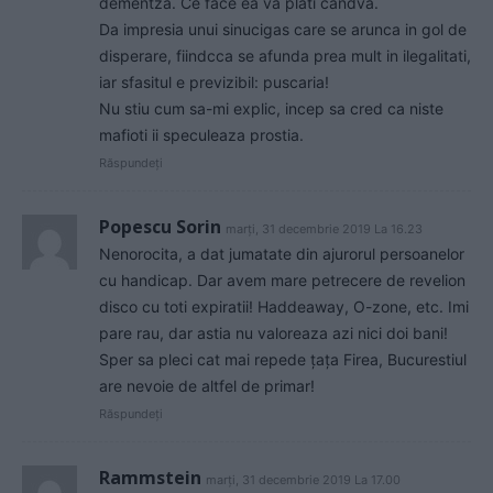
dementza. Ce face ea va plati candva.
Da impresia unui sinucigas care se arunca in gol de
disperare, fiindcca se afunda prea mult in ilegalitati,
iar sfasitul e previzibil: puscaria!
Nu stiu cum sa-mi explic, incep sa cred ca niste
mafioti ii speculeaza prostia.
Răspundeți
Popescu Sorin
marți, 31 decembrie 2019 La 16.23
Nenorocita, a dat jumatate din ajurorul persoanelor
cu handicap. Dar avem mare petrecere de revelion
disco cu toti expiratii! Haddeaway, O-zone, etc. Imi
pare rau, dar astia nu valoreaza azi nici doi bani!
Sper sa pleci cat mai repede țața Firea, Bucurestiul
are nevoie de altfel de primar!
Răspundeți
Rammstein
marți, 31 decembrie 2019 La 17.00