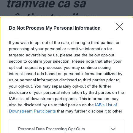
tramvaie ca să
câștige turcii, nu
Do Not Process My Personal Information
Astra Arad! „Calculul
If you wish to opt-out of the sale, sharing to third parties, or
punctajului a fost
processing of your personal or sensitive information for
targeted advertising by us, please use the below opt-out
viciat!”
section to confirm your selection. Please note that after your
opt-out request is processed you may continue seeing
interest-based ads based on personal information utilized by
*
Firea: „Nu primesc
us or personal information disclosed to third parties prior to
your opt-out. You may separately opt-out of the further
disclosure of your personal information by third parties on the
lecții de la primarii
IAB’s list of downstream participants. This information may
also be disclosed by us to third parties on the
IAB’s List of
unor orașe de
Downstream Participants
that may further disclose it to other
third parties.
150.000 de locuitori!
Personal Data Processing Opt Outs