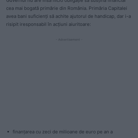
Guvernul nu are însă nicio obligație să susțină financiar
cea mai bogată primărie din România. Primăria Capitalei
avea bani suficienți să achite ajutorul de handicap, dar i-a
risipit iresponsabil în acțiuni aiuritoare:
- Advertisement -
finanțarea cu zeci de milioane de euro pe an a