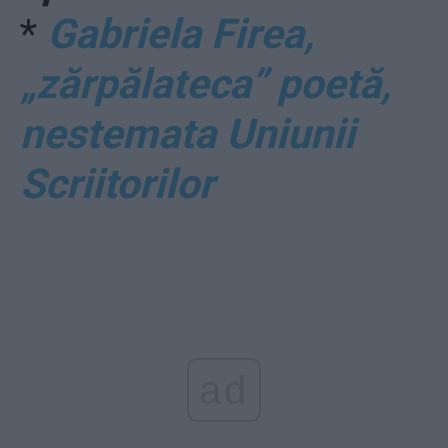
*
Gabriela Firea,
„zărpălateca” poetă,
nestemata Uniunii
Scriitorilor
ad