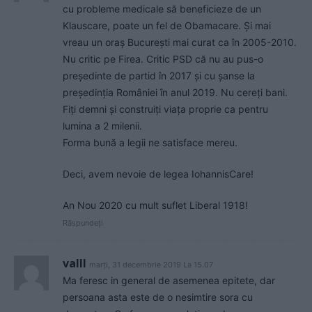
cu probleme medicale să beneficieze de un
Klauscare, poate un fel de Obamacare. Și mai
vreau un oraș București mai curat ca în 2005-2010.
Nu critic pe Firea. Critic PSD că nu au pus-o
președinte de partid în 2017 și cu șanse la
președinția României în anul 2019. Nu cereți bani.
Fiți demni și construiți viața proprie ca pentru
lumina a 2 milenii.
Forma bună a legii ne satisface mereu.
Deci, avem nevoie de legea IohannisCare!
An Nou 2020 cu mult suflet Liberal 1918!
Răspundeți
valll
marți, 31 decembrie 2019 La 15.07
Ma feresc in general de asemenea epitete, dar
persoana asta este de o nesimtire sora cu