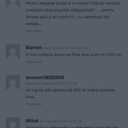
Pentru alegerile locale și nu numai Trebuie introdus
controlul medical psihic obligatoriu!!!! …. pentru
femeia asta și alt control !!…cu detectorul de
metale…
Răspundeți
Marian
vineri, 3 ianuarie 2020 La 11.41
O mai voteaza dracu pe firea erau buni cei 500 ron
Răspundeți
anonim38383838
duminică, 5 ianuarie 2020 La 17.58
va rog sa dati ajutorul de 500 lei inapoi doamna
firea
Răspundeți
Mihai
joi, 9 ianuarie 2020 La 21.24
Terminati cu minciunile ca stimulentul este dat din