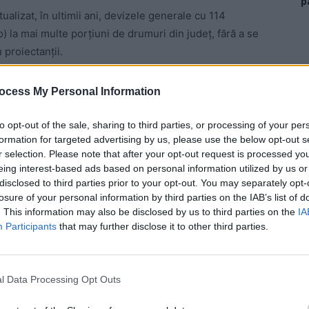
p
ualizat, în ultimii ani, devizele generale cu 114
) la mai multe porțiuni de drumuri din județ, fără a se
 proiectanții.
– intersecție DJ 280 D): deviz umflat cu 29,42%.
ocess My Personal Information
 Advertisement -
to opt-out of the sale, sharing to third parties, or processing of your per
formation for targeted advertising by us, please use the below opt-out s
r selection. Please note that after your opt-out request is processed y
eing interest-based ads based on personal information utilized by us or
disclosed to third parties prior to your opt-out. You may separately opt-
losure of your personal information by third parties on the IAB’s list of
. This information may also be disclosed by us to third parties on the
IA
Participants
that may further disclose it to other third parties.
l Data Processing Opt Outs