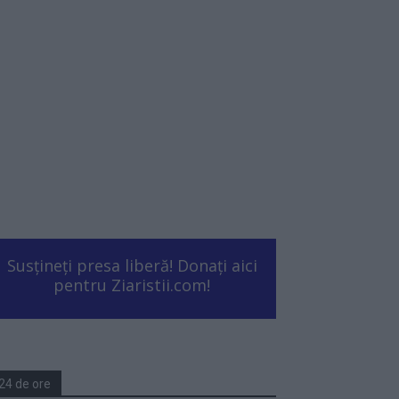
Susțineți presa liberă! Donați aici
pentru Ziaristii.com!
24 de ore