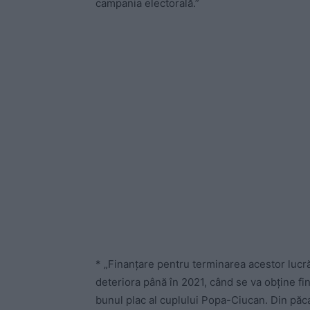
campania electorală.”
* „Finanțare pentru terminarea acestor lucrăr
deteriora până în 2021, când se va obține fin
bunul plac al cuplului Popa-Ciucan. Din păcat