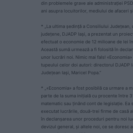
din problemele grave ale administrației PSD c
ani asupra locuitorilor, mediului de afaceri 
* „La ultima ședință a Consiliului Județean, 
județene, DJADP Iași, a prezentat un proiect
efectuat o economie de 12 milioane de lei în
Această sumă urmează a fi folosită în declan
unor lucrări noi. Nimic mai fals! «Economia
tupeului celor doi autori: directorul DJADP I
Județean Iași, Maricel Popa.”
* „«Economia» a fost posibilă ca urmare a maj
parte de la suma inițială cu procente între 
matematic sau ținând cont de legislație. Ea 
executat lucrările, două-trei firme de casă 
în declanșarea unor proceduri pentru noi luc
devizul general, și altele noi, ce se doresc 