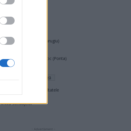
PDF (Lazarus)
PUSL (D. Voiculescu)
PNȚCD (Pavelescu)
PNCR (Terheș)
Partidul Patrioților (Surugiu)
FAR (Coarnă)
România pe Primul Loc (Ponta)
Altul
Arată rezultatele
Arhiva sondajelor
- Advertisment -