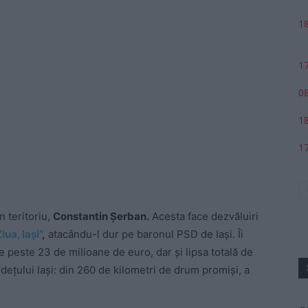
18
17
08
18
17
n teritoriu,
Constantin Șerban.
Acesta face dezvăluiri
iua, Iași”
,
atacându-l dur pe baronul PSD de Iași. Îi
 peste 23 de milioane de euro, dar și lipsa totală de
județului Iași: din 260 de kilometri de drum promiși, a