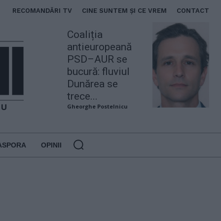
RECOMANDĂRI TV
CINE SUNTEM ȘI CE VREM
CONTACT
Coaliția
antieuropeană
PSD–AUR se
bucură: fluviul
Dunărea se
trece...
Gheorghe Postelnicu
ASPORA
OPINII