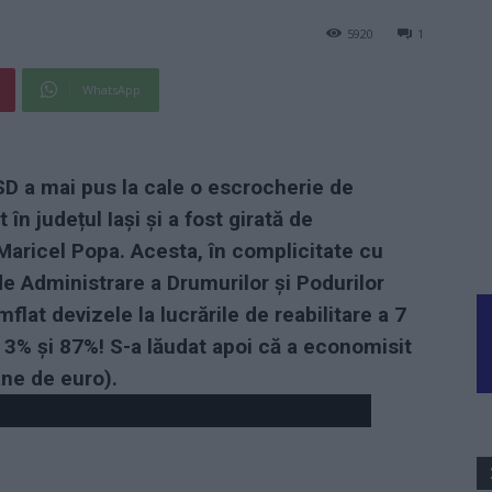
5920
1
WhatsApp
PSD a mai pus la cale o escrocherie de
 în județul Iași și a fost girată de
Maricel Popa. Acesta, în complicitate cu
e Administrare a Drumurilor și Podurilor
flat devizele la lucrările de reabilitare a 7
 3% și 87%! S-a lăudat apoi că a economisit
ane de euro).