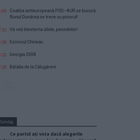
.09
Coaliția antieuropeană PSD–AUR se bucură:
fluviul Dunărea se trece cu piciorul!
.32
Vă veți blestema zilele, pesedeilor!
.38
Escrocul Chirieac
.22
Georgia 2008
.39
Bătălia de la Călugăreni
Sondaj
Ce partid ați vota dacă alegerile