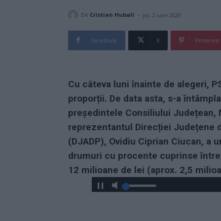
-
De
Cristian Hubali
joi, 2 iulie 2020
Facebook
X
Pinterest
Cu câteva luni înainte de alegeri, 
proporții. De data asta, s-a întâmplat
președintele Consiliului Județean, 
reprezentantul Direcției Județene d
(DJADP), Ovidiu Ciprian Ciucan, a um
drumuri cu procente cuprinse între
12 milioane de lei (aprox. 2,5 milio