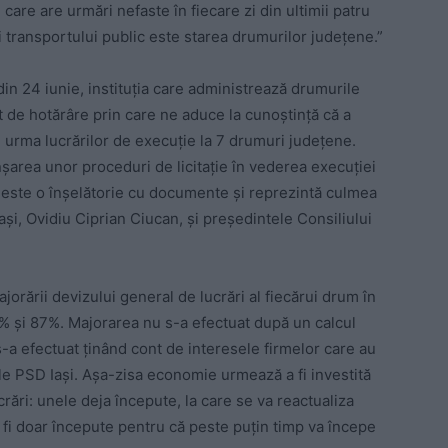
are are urmări nefaste în fiecare zi din ultimii patru
și transportului public este starea drumurilor județene.”
din 24 iunie, instituția care administrează drumurile
 de hotărâre prin care ne aduce la cunoștință că a
 urma lucrărilor de execuție la 7 drumuri județene.
șarea unor proceduri de licitație în vederea execuției
» este o înșelătorie cu documente și reprezintă culmea
ași, Ovidiu Ciprian Ciucan, și președintele Consiliului
orării devizului general de lucrări al fiecărui drum în
3% și 87%. Majorarea nu s-a efectuat după un calcul
s-a efectuat ținând cont de interesele firmelor care au
ale PSD Iași. Așa-zisa economie urmează a fi investită
rări: unele deja începute, la care se va reactualiza
a fi doar începute pentru că peste puțin timp va începe