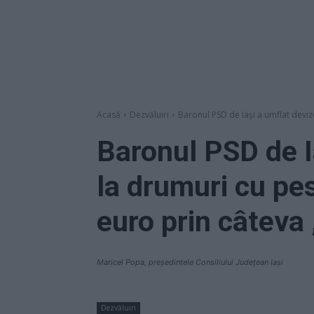
Acasă
Dezvăluiri
Baronul PSD de Iași a umflat devize
Baronul PSD de I
la drumuri cu pe
euro prin câteva
Maricel Popa, președintele Consiliului Județean Iași
Dezvăluiri