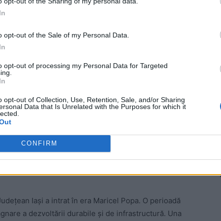
o opt-out of the Sharing of my personal data.
eviz umflat cu 87,72%.
In
 deviz umflat cu 58%.
o opt-out of the Sale of my Personal Data.
In
ă un calcul matematic sau ținând cont
to opt-out of processing my Personal Data for Targeted
ing.
inând cont de interesele firmelor care
In
 firme de casă ale PSD Iași”
o opt-out of Collection, Use, Retention, Sale, and/or Sharing
ersonal Data that Is Unrelated with the Purposes for which it
ui PNL, Constantin Șerban.
lected.
Out
 Advertisement -
CONFIRM
Județean Iași a intrat în era Maricel Popa. O perioadă
gnare a dezvoltării durabile și de infrastructură. Una