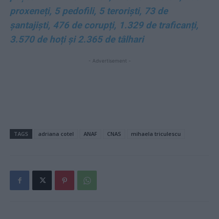
proxeneți, 5 pedofili, 5 teroriști, 73 de
șantajiști, 476 de corupți, 1.329 de traficanți,
3.570 de hoți și 2.365 de tâlhari
- Advertisement -
TAGS
adriana cotel
ANAF
CNAS
mihaela triculescu