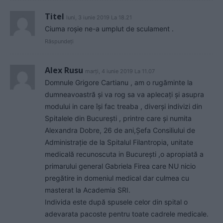
Titel
luni, 3 iunie 2019 La 18.21
Ciuma roșie ne-a umplut de sculament .
Răspundeți
Alex Rusu
marți, 4 iunie 2019 La 11.07
Domnule Grigore Cartianu , am o rugăminte la
dumneavoastră și va rog sa va aplecați și asupra
modului in care își fac treaba , diverși indivizi din
Spitalele din București , printre care și numita
Alexandra Dobre, 26 de ani,Șefa Consiliului de
Administrație de la Spitalul Filantropia, unitate
medicală recunoscuta in București ,o apropiată a
primarului general Gabriela Firea care NU nicio
pregătire in domeniul medical dar culmea cu
masterat la Academia SRI.
Individa este după spusele celor din spital o
adevarata pacoste pentru toate cadrele medicale.