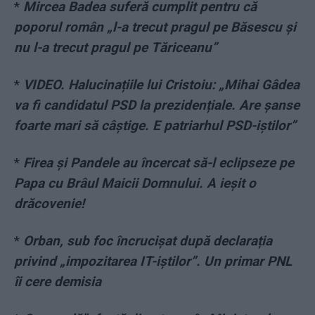
*
Mircea Badea suferă cumplit pentru că
poporul român „l-a trecut pragul pe Băsescu și
nu l-a trecut pragul pe Tăriceanu”
*
VIDEO. Halucinațiile lui Cristoiu: „Mihai Gâdea
va fi candidatul PSD la prezidențiale. Are șanse
foarte mari să câștige. E patriarhul PSD-iștilor”
*
Firea și Pandele au încercat să-l eclipseze pe
Papa cu Brâul Maicii Domnului. A ieșit o
drăcovenie!
*
Orban, sub foc încrucișat după declarația
privind „impozitarea IT-iștilor”. Un primar PNL
îi cere demisia