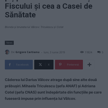
Fiscului și cea a Casei de
Sănătate
Blonda și bruneta lui Vâlcov: Triculescu și Cotel
News
-
De
Grigore Cartianu
luni, 3 iunie 2019
11824
5
Facebook
X
Pinterest
Căderea lui Darius Vâlcov atrage după sine alte două
prăbușiri. Mihaela Triculescu (șefa ANAF) și Adriana
Cotel (șefa CNAS) sunt îndepărtate din funcțiile pe care
fuseseră impuse prin influența lui Vâlcov.