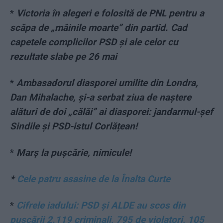
*
Victoria în alegeri e folosită de PNL pentru a
scăpa de „mâinile moarte” din partid. Cad
capetele complicilor PSD și ale celor cu
rezultate slabe pe 26 mai
*
Ambasadorul diasporei umilite din Londra,
Dan Mihalache, și-a serbat ziua de naștere
alături de doi „călăi” ai diasporei: jandarmul-șef
Sindile și PSD-istul Corlățean!
*
Marș la pușcărie, nimicule!
*
Cele patru asasine de la Înalta Curte
*
Cifrele iadului: PSD și ALDE au scos din
pușcării 2.119 criminali, 795 de violatori, 105