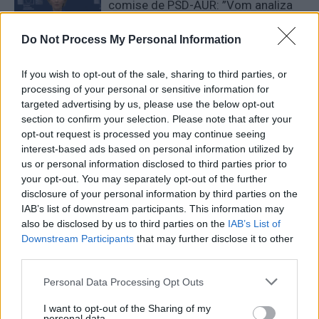
comise de PSD-AUR: ”Vom analiza
cu atenție modificările aduse legii.
Există riscul unor consecințe
Do Not Process My Personal Information
financiare”
Main
If you wish to opt-out of the sale, sharing to third parties, or
Sabotaj grav al PNRR, de către
processing of your personal or sensitive information for
tabăra anti-europeană PSD-AUR:
targeted advertising by us, please use the below opt-out
pierdem 5 miliarde de euro și nu
section to confirm your selection. Please note that after your
opt-out request is processed you may continue seeing
câștigăm niciun kilowatt! Explicațiile
interest-based ads based on personal information utilized by
convingătoare ale ministrului
us or personal information disclosed to third parties prior to
Pîslaru
News
your opt-out. You may separately opt-out of the further
disclosure of your personal information by third parties on the
A doua operațiune obscenă a
IAB’s list of downstream participants. This information may
DIICOT în această vară, după ”cazul
also be disclosed by us to third parties on the
IAB’s List of
Pașca – Dumbrava”. Un fost
Downstream Participants
that may further disclose it to other
consilier al lui Băsescu a fost
third parties.
percheziționat și...
News
Personal Data Processing Opt Outs
I want to opt-out of the Sharing of my
5 COMENTARII
personal data.