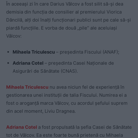
În aceeași zi în care Darius Vâlcov a fost silit să-și dea
demisia din funcția de consilier al premierului Viorica
Dăncilă, alți doi înalți funcționari publici sunt pe cale să-și
piardă funcțiile. E vorba de două „pile” ale aceluiași
Vâlcov:
Mihaela Triculescu
– președinta Fiscului (ANAF);
Adriana Cotel
– președinta Casei Naționale de
Asigurări de Sănătate (CNAS).
Mihaela Triculescu
nu avea niciun fel de experiență în
gestionarea unei instituții de talia Fiscului. Numirea ei a
fost o aroganță marca Vâlcov, cu acordul șefului suprem
din acel moment, Liviu Dragnea.
Adriana Cotel
a fost propulsată la șefia Casei de Sănătate
tot de Vâlcov. Ea este foarte bună prietenă cu Mihaela