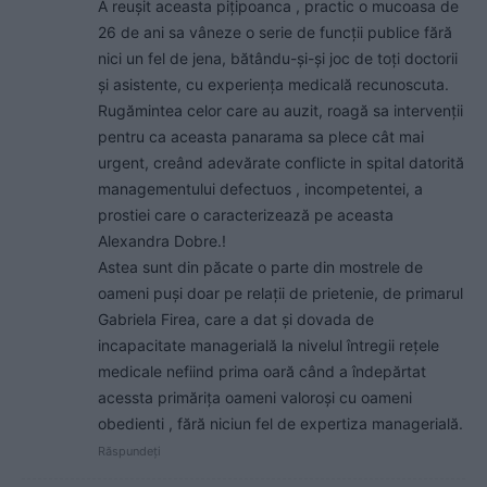
A reușit aceasta pițipoanca , practic o mucoasa de
26 de ani sa vâneze o serie de funcții publice fără
nici un fel de jena, bătându-și-și joc de toți doctorii
și asistente, cu experiența medicală recunoscuta.
Rugămintea celor care au auzit, roagă sa intervenții
pentru ca aceasta panarama sa plece cât mai
urgent, creând adevărate conflicte in spital datorită
managementului defectuos , incompetentei, a
prostiei care o caracterizează pe aceasta
Alexandra Dobre.!
Astea sunt din păcate o parte din mostrele de
oameni puși doar pe relații de prietenie, de primarul
Gabriela Firea, care a dat și dovada de
incapacitate managerială la nivelul întregii rețele
medicale nefiind prima oară când a îndepărtat
acessta primărița oameni valoroși cu oameni
obedienti , fără niciun fel de expertiza managerială.
Răspundeți