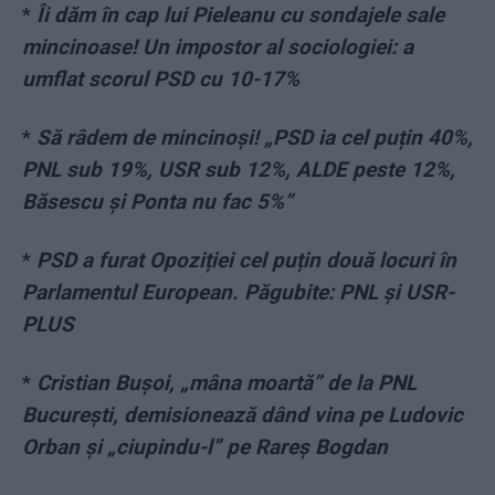
*
Îi dăm în cap lui Pieleanu cu sondajele sale
mincinoase! Un impostor al sociologiei: a
umflat scorul PSD cu 10-17%
*
Să râdem de mincinoși! „PSD ia cel puțin 40%,
PNL sub 19%, USR sub 12%, ALDE peste 12%,
Băsescu și Ponta nu fac 5%”
*
PSD a furat Opoziției cel puțin două locuri în
Parlamentul European. Păgubite: PNL și USR-
PLUS
*
Cristian Bușoi, „mâna moartă” de la PNL
București, demisionează dând vina pe Ludovic
Orban și „ciupindu-l” pe Rareș Bogdan