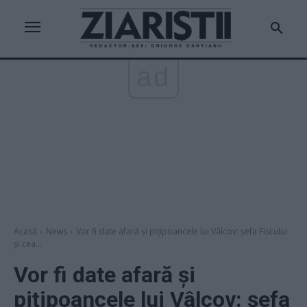
ad
Acasă
News
Vor fi date afară și pițipoancele lui Vâlcov: șefa Fiscului
și cea...
Vor fi date afară și
pițipoancele lui Vâlcov: șefa