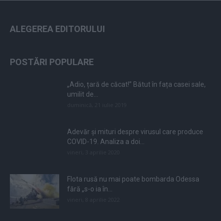
ALEGEREA EDITORULUI
POSTĂRI POPULARE
„Adio, țară de căcat!” Bătut în fața casei sale,
umilit de...
duminică, 21 iulie 2019
Adevăr și mituri despre virusul care produce
COVID-19. Analiza a doi...
vineri, 3 aprilie 2020
Flota rusă nu mai poate bombarda Odessa
fără „s-o ia în...
vineri, 8 aprilie 2022