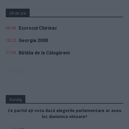
24 de ore
08.38
Escrocul Chirieac
18.22
Georgia 2008
17.39
Bătălia de la Călugăreni
Sondaj
Ce partid ați vota dacă alegerile parlamentare ar avea
loc duminica viitoare?