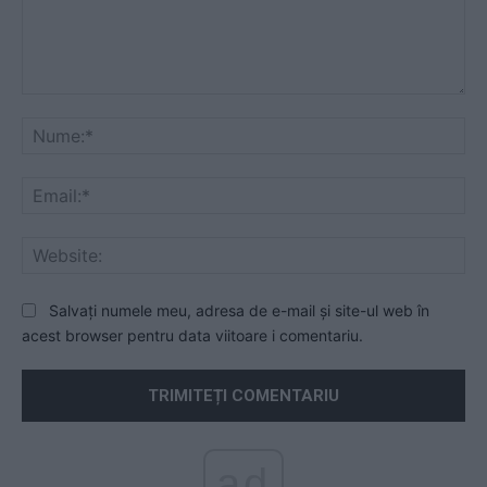
Comentariu:
Nu
Ema
Web
Salvați numele meu, adresa de e-mail și site-ul web în
acest browser pentru data viitoare i comentariu.
ad