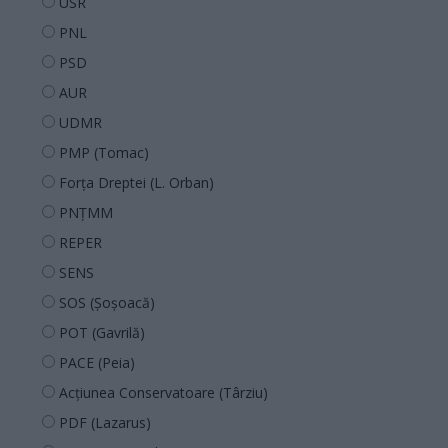
USR
PNL
PSD
AUR
UDMR
PMP (Tomac)
Forța Dreptei (L. Orban)
PNȚMM
REPER
SENS
SOS (Șoșoacă)
POT (Gavrilă)
PACE (Peia)
Acțiunea Conservatoare (Târziu)
PDF (Lazarus)