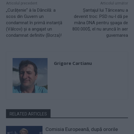
Articolul precedent
Articolul următor
„Curățenie” à la Dăncilă: a
Șantajul lui Tăriceanu a
scos din Guvern un
devenit troc: PSD nu-l dă pe
condamnat în primă instanță
mâna DNA pentru șpaga de
(Vâlcov) și a angajat un
800.000$, el nu aruncă în aer
condamnat definitiv (Borza)!
guvernarea
Grigore Cartianu
RELATED ARTICLES
Comisia Europeană, după ororile