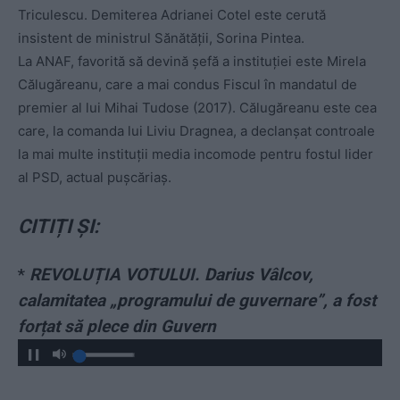
Triculescu. Demiterea Adrianei Cotel este cerută
insistent de ministrul Sănătății, Sorina Pintea.
La ANAF, favorită să devină șefă a instituției este Mirela
Călugăreanu, care a mai condus Fiscul în mandatul de
premier al lui Mihai Tudose (2017). Călugăreanu este cea
care, la comanda lui Liviu Dragnea, a declanșat controale
la mai multe instituții media incomode pentru fostul lider
al PSD, actual pușcăriaș.
CITIȚI ȘI:
*
REVOLUȚIA VOTULUI. Darius Vâlcov,
calamitatea „programului de guvernare”, a fost
forțat să plece din Guvern