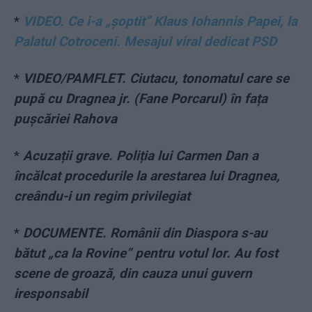
*
VIDEO. Ce i-a „şoptit” Klaus Iohannis Papei, la
Palatul Cotroceni. Mesajul viral dedicat PSD
*
VIDEO/PAMFLET. Ciutacu, tonomatul care se
pupă cu Dragnea jr. (Fane Porcarul) în fața
pușcăriei Rahova
*
Acuzații grave. Poliția lui Carmen Dan a
încălcat procedurile la arestarea lui Dragnea,
creându-i un regim privilegiat
*
DOCUMENTE. Românii din Diaspora s-au
bătut „ca la Rovine” pentru votul lor. Au fost
scene de groază, din cauza unui guvern
iresponsabil