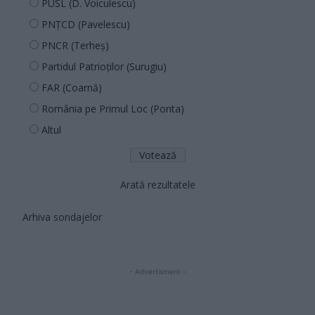
PUSL (D. Voiculescu)
PNȚCD (Pavelescu)
PNCR (Terheș)
Partidul Patrioților (Surugiu)
FAR (Coarnă)
România pe Primul Loc (Ponta)
Altul
Arată rezultatele
Arhiva sondajelor
- Advertisment -