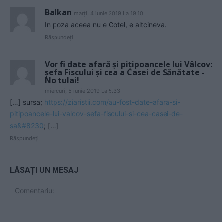
Balkan
marți, 4 iunie 2019 La 19.10
In poza aceea nu e Cotel, e altcineva.
Răspundeți
Vor fi date afară și pițipoancele lui Vâlcov:
șefa Fiscului și cea a Casei de Sănătate -
No tulai!
miercuri, 5 iunie 2019 La 5.33
[…] sursa;
https://ziaristii.com/au-fost-date-afara-si-
pitipoancele-lui-valcov-sefa-fiscului-si-cea-casei-de-
sa&#8230
; […]
Răspundeți
LĂSAȚI UN MESAJ