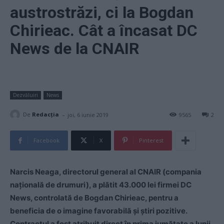
austrostrăzi, ci la Bogdan
Chirieac. Cât a încasat DC
News de la CNAIR
Dezvăluiri
News
-
De
Redacţia
joi, 6 iunie 2019
9565
2
Facebook
X
Pinterest
Narcis Neaga, directorul general al CNAIR (compania
naţională de drumuri), a plătit 43.000 lei firmei DC
News, controlată de Bogdan Chirieac, pentru a
beneficia de o imagine favorabilă și știri pozitive.
Contractul a fost atribuit direct în prima jumătate a lunii