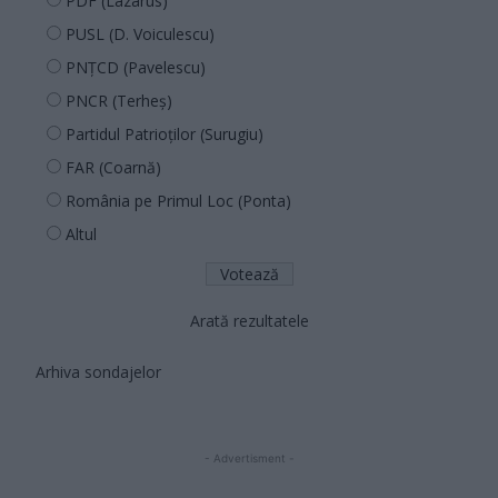
PDF (Lazarus)
PUSL (D. Voiculescu)
PNȚCD (Pavelescu)
PNCR (Terheș)
Partidul Patrioților (Surugiu)
FAR (Coarnă)
România pe Primul Loc (Ponta)
Altul
Arată rezultatele
Arhiva sondajelor
- Advertisment -