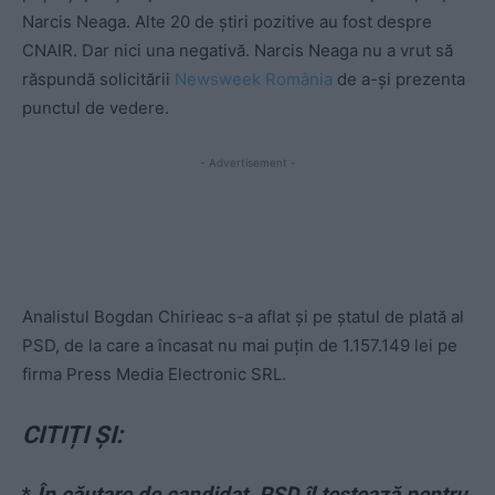
Narcis Neaga. Alte 20 de știri pozitive au fost despre
CNAIR. Dar nici una negativă. Narcis Neaga nu a vrut să
răspundă solicitării
Newsweek România
de a-și prezenta
punctul de vedere.
- Advertisement -
Analistul Bogdan Chirieac s-a aflat și pe ștatul de plată al
PSD, de la care a încasat nu mai puțin de 1.157.149 lei pe
firma Press Media Electronic SRL.
CITIȚI ȘI:
*
În căutare de candidat, PSD îl testează pentru