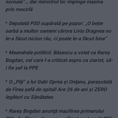
noroaie”… dar ministrul lor împinge mașina
prin mocirlă
*
Deputată PSD supărată pe popor: „O beție
oarbă a multor oameni cărora Liviu Dragnea nu
le-a făcut niciun rău, ci poate le-a făcut bine”
*
Meandrele politicii: Băsescu a votat ca Rareș
Bogdan, cel care l-a criticat aspru ca ziarist, să-
i fie șef la PPE
*
O „Piţi” a lui Gabi Oprea şi Onţanu, paraşutată
de Firea şefă de spital! Are 26 de ani şi ZERO
legături cu Sănătatea
*
Rareş Bogdan anunţă mazilirea primarului