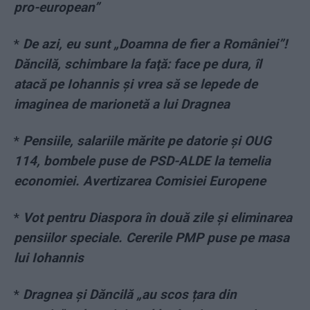
pro-european”
*
De azi, eu sunt „Doamna de fier a României”!
Dăncilă, schimbare la faţă: face pe dura, îl
atacă pe Iohannis şi vrea să se lepede de
imaginea de marionetă a lui Dragnea
*
Pensiile, salariile mărite pe datorie şi OUG
114, bombele puse de PSD-ALDE la temelia
economiei. Avertizarea Comisiei Europene
*
Vot pentru Diaspora în două zile şi eliminarea
pensiilor speciale. Cererile PMP puse pe masa
lui Iohannis
*
Dragnea și Dăncilă „au scos țara din