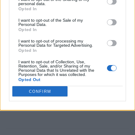
personal data.
Opted In
*
VIDEO/PAMFLET. Ciutacu, tonomatul care se
I want to opt-out of the Sale of my
pupă cu Dragnea jr. (Fane Porcarul) în fața
Personal Data.
Opted In
pușcăriei Rahova
I want to opt-out of processing my
Personal Data for Targeted Advertising.
*
Acuzații grave. Poliția lui Carmen Dan a
Opted In
încălcat procedurile la arestarea lui Dragnea,
I want to opt-out of Collection, Use,
creându-i un regim privilegiat
Retention, Sale, and/or Sharing of my
Personal Data that Is Unrelated with the
Purposes for which it was collected.
- Advertisement -
Opted Out
CONFIRM