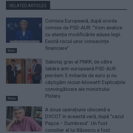
RELATED ARTICLES
Comisia Europeană, după ororile
comise de PSD-AUR: ”Vom analiza
cu atenție modificările aduse legii.
Există riscul unor consecințe
financiare”
Main
Sabotaj grav al PNRR, de către
tabăra anti-europeană PSD-AUR:
pierdem 5 miliarde de euro și nu
câștigăm niciun kilowatt! Explicațiile
convingătoare ale ministrului
Pîslaru
News
A doua operațiune obscenă a
DIICOT în această vară, după ”cazul
Pașca – Dumbrava”. Un fost
consilier al lui Băsescu a fost