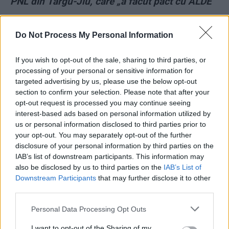
PNL din Târgu-Jiu, care „a făcut pact cu ALDE”
*
Șantajul lui Tăriceanu a devenit troc: PSD nu-l
Do Not Process My Personal Information
dă pe mâna DNA pentru șpaga de 800.000$, el
nu aruncă în aer guvernarea
If you wish to opt-out of the sale, sharing to third parties, or
processing of your personal or sensitive information for
targeted advertising by us, please use the below opt-out
*
„Curățenie” à la Dăncilă: a scos din Guvern un
section to confirm your selection. Please note that after your
condamnat în primă instanță (Vâlcov) și a
opt-out request is processed you may continue seeing
angajat un condamnat definitiv (Borza)!
interest-based ads based on personal information utilized by
us or personal information disclosed to third parties prior to
your opt-out. You may separately opt-out of the further
*
Diversiunea lui Carmen Dan: face pe „mama
disclosure of your personal information by third parties on the
răniților” de la inundații ca să acopere moartea
IAB’s list of downstream participants. This information may
also be disclosed by us to third parties on the
IAB’s List of
polițistului prost înarmat
Downstream Participants
that may further disclose it to other
third parties.
*
O „penală”, fostă directoare în Ministerul
Personal Data Processing Opt Outs
Justiției, sugerează că Timmermans putea fi
mituit de un infractor fugar din România!
I want to opt-out of the Sharing of my