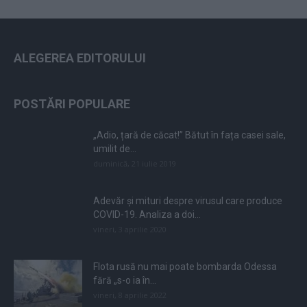
ALEGEREA EDITORULUI
POSTĂRI POPULARE
„Adio, țară de căcat!” Bătut în fața casei sale,
umilit de...
duminică, 21 iulie 2019
Adevăr și mituri despre virusul care produce
COVID-19. Analiza a doi...
vineri, 3 aprilie 2020
Flota rusă nu mai poate bombarda Odessa
fără „s-o ia în...
vineri, 8 aprilie 2022