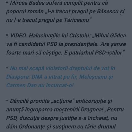
*
Mircea Badea suferă cumplit pentru că
poporul român „l-a trecut pragul pe Băsescu și
nu l-a trecut pragul pe Tăriceanu”
*
VIDEO. Halucinațiile lui Cristoiu: „Mihai Gâdea
va fi candidatul PSD la prezidențiale. Are șanse
foarte mari să câștige. E patriarhul PSD-iștilor”
*
Nu mai scapă violatorii dreptului de vot în
Diaspora: DNA a intrat pe fir, Meleşcanu şi
Carmen Dan au încurcat-o!
*
Dăncilă promite „acţiune” anticorupţie şi
anunţă îngroparea moştenirii Dragnea! „Pentru
PSD, discuţia despre justiţie s-a încheiat, nu
dăm Ordonanţe şi susţinem cu tărie drumul