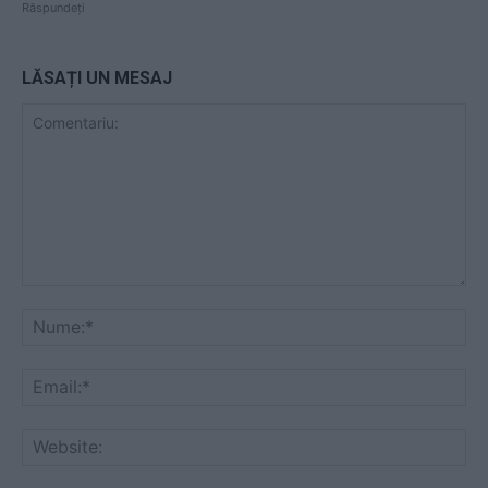
Răspundeți
LĂSAȚI UN MESAJ
Comentariu:
Nu
Ema
Web