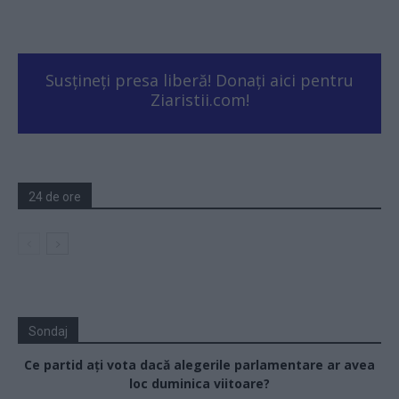
Susțineți presa liberă! Donați aici pentru
Ziaristii.com!
24 de ore
Sondaj
Ce partid ați vota dacă alegerile parlamentare ar avea
loc duminica viitoare?