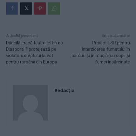
Articolul precedent
Articolul următor
Dăncilă joacă teatru ieftin cu
Proiect USR pentru
Diaspora: îi protejează pe
interzicerea fumatului în
violatorii dreptului la vot
parcuri şi în maşini cu copii şi
pentru românii din Europa
femei însărcinate
Redacţia