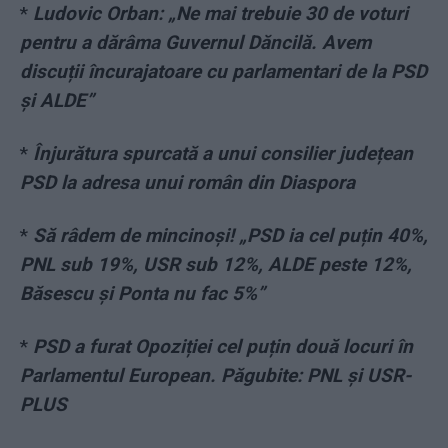
*
Ludovic Orban: „Ne mai trebuie 30 de voturi
pentru a dărâma Guvernul Dăncilă. Avem
discuții încurajatoare cu parlamentari de la PSD
și ALDE”
*
Înjurătura spurcată a unui consilier județean
PSD la adresa unui român din Diaspora
*
Să râdem de mincinoși! „PSD ia cel puțin 40%,
PNL sub 19%, USR sub 12%, ALDE peste 12%,
Băsescu și Ponta nu fac 5%”
*
PSD a furat Opoziției cel puțin două locuri în
Parlamentul European. Păgubite: PNL și USR-
PLUS