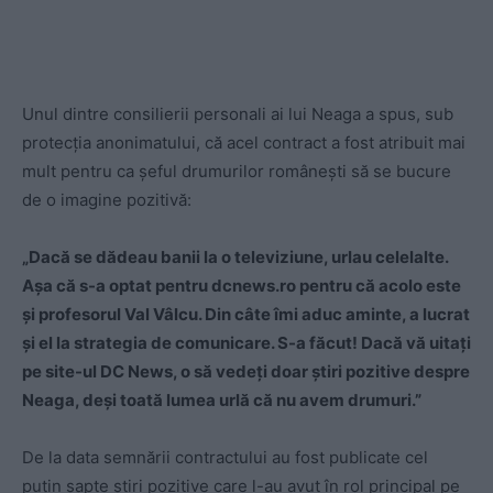
Unul dintre consilierii personali ai lui Neaga a spus, sub
protecția anonimatului, că acel contract a fost atribuit mai
mult pentru ca șeful drumurilor românești să se bucure
de o imagine pozitivă:
„Dacă se dădeau banii la o televiziune, urlau celelalte.
Așa că s-a optat pentru dcnews.ro pentru că acolo este
și profesorul Val Vâlcu. Din câte îmi aduc aminte, a lucrat
și el la strategia de comunicare. S-a făcut! Dacă vă uitați
pe site-ul DC News, o să vedeți doar știri pozitive despre
Neaga, deși toată lumea urlă că nu avem drumuri.”
De la data semnării contractului au fost publicate cel
puțin șapte știri pozitive care l-au avut în rol principal pe