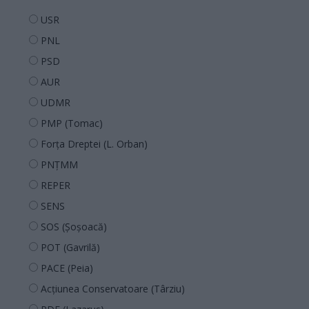
USR
PNL
PSD
AUR
UDMR
PMP (Tomac)
Forța Dreptei (L. Orban)
PNȚMM
REPER
SENS
SOS (Șoșoacă)
POT (Gavrilă)
PACE (Peia)
Acțiunea Conservatoare (Târziu)