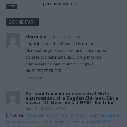
percheziționat și...
News
2 COMENTARII
Florin Ion
joi, 6 iunie 2019 La 20.59
Jegurile astea duc Romania in groapa!
Morsa strange osanza iar cei dim ai caor bani
traieste ordinarul asta, isi distrug masinile
cumpaeate cu bani munciti din greu!
MUIE PESEDEILOR!
Răspundeți
Aici sunt banii dumneavoastră! Nu la
austrostrăzi, ci la Bogdan Chirieac. Cât a
încasat DC News de la CNAIR - No tulai!
vineri, 7 iunie 2019 La 17.20
[…] sursa;
https://ziaristii.com/aici-sunt-banii-dumneavoastra-
nu-la-austrostrazi-ci-la-bogdan-chirieac-cat-inc&#8230
; […]