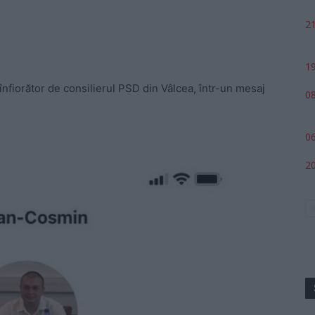
21
19
 înfiorător de consilierul PSD din Vâlcea, într-un mesaj
08
06
20