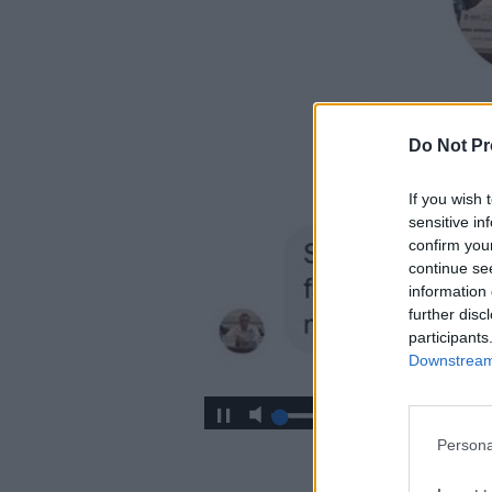
Do Not Pr
If you wish 
sensitive in
confirm you
continue se
information 
further disc
participants
Downstream 
Persona