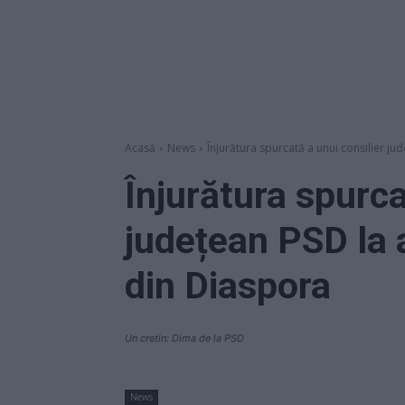
Acasă
News
Înjurătura spurcată a unui consilier ju
Înjurătura spurca
județean PSD la
din Diaspora
Un cretin: Dima de la PSD
News