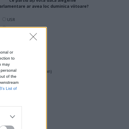
Ce partid ați vota dacă alegerile
arlamentare ar avea loc duminica viitoare?
USR
PNL
PSD
AUR
sonal or
UDMR
ection to
PMP (Tomac)
ou may
 personal
Forța Dreptei (L. Orban)
out of the
PNȚMM
 downstream
REPER
B’s List of
SENS
SOS (Șoșoacă)
POT (Gavrilă)
PACE (Peia)