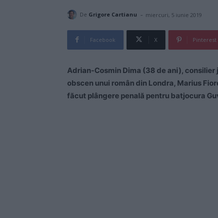
-
De
Grigore Cartianu
miercuri, 5 iunie 2019
Facebook
X
Pinterest
Adrian-Cosmin Dima (38 de ani), consilier 
obscen unui român din Londra, Marius Fiord
făcut plângere penală pentru batjocura Gu