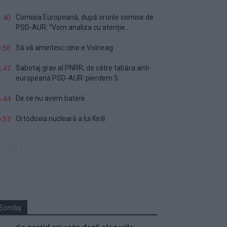
.40
Comisia Europeană, după ororile comise de
PSD-AUR: ”Vom analiza cu atenție...
.50
Să vă amintesc cine e Voineag
.47
Sabotaj grav al PNRR, de către tabăra anti-
europeană PSD-AUR: pierdem 5...
.44
De ce nu avem baterii
.57
Ortodoxia nucleară a lui Kirill
Sondaj