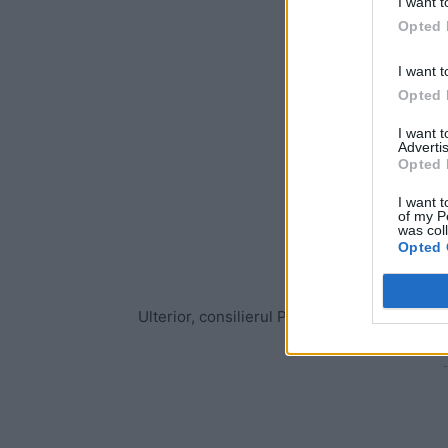
I want t
Opted 
I want t
Opted 
I want 
Advertis
Opted 
I want t
of my P
was col
Opted 
Ulterior, consilierul PSD și-a șters pagina 
-