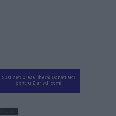
Susțineți presa liberă! Donați aici
pentru Ziaristii.com!
24 de ore