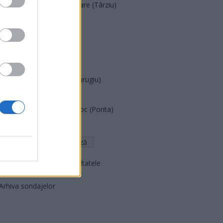
Acțiunea Conservatoare (Târziu)
PDF (Lazarus)
PUSL (D. Voiculescu)
PNȚCD (Pavelescu)
PNCR (Terheș)
Partidul Patrioților (Surugiu)
FAR (Coarnă)
România pe Primul Loc (Ponta)
Altul
Arată rezultatele
Arhiva sondajelor