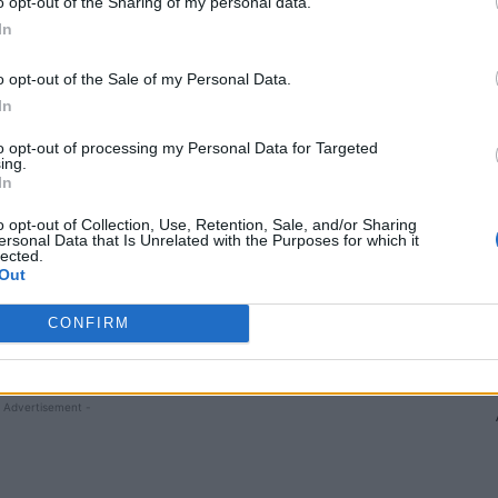
o opt-out of the Sharing of my personal data.
In
o opt-out of the Sale of my Personal Data.
In
to opt-out of processing my Personal Data for Targeted
ing.
In
o opt-out of Collection, Use, Retention, Sale, and/or Sharing
ersonal Data that Is Unrelated with the Purposes for which it
lected.
Out
CONFIRM
de Facebook.
 Advertisement -