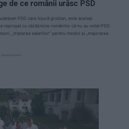
ege de ce românii urăsc PSD
udețean PSD care înjură grobian, este același
-a reproșat cu obrăznicie românilor că nu au votat PSD.
esori, „triplarea salariilor” pentru medici și „majorarea
 Advertisement -