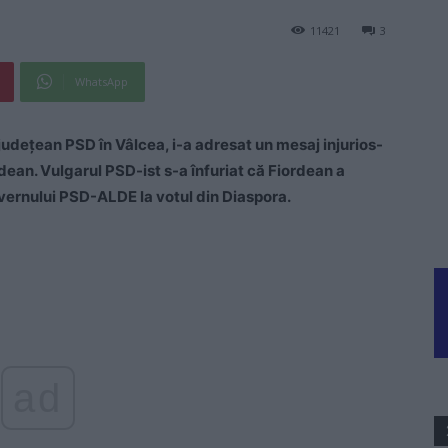
11421
3
WhatsApp
județean PSD în Vâlcea, i-a adresat un mesaj injurios-
ean. Vulgarul PSD-ist s-a înfuriat că Fiordean a
vernului PSD-ALDE la votul din Diaspora.
ad