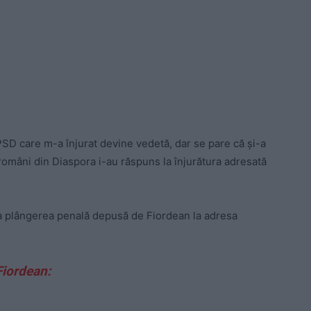
PSD care m-a înjurat devine vedetă, dar se pare că și-a
omâni din Diaspora i-au răspuns la înjurătura adresată
la plângerea penală depusă de Fiordean la adresa
Fiordean: