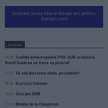
Susțineți presa liberă! Donați aici pentru
Ziaristii.com!
24 de ore
18.09
Coaliția antieuropeană PSD–AUR se bucură:
fluviul Dunărea se trece cu piciorul!
17.32
Vă veți blestema zilele, pesedeilor!
08.38
Escrocul Chirieac
18.22
Georgia 2008
17.39
Bătălia de la Călugăreni