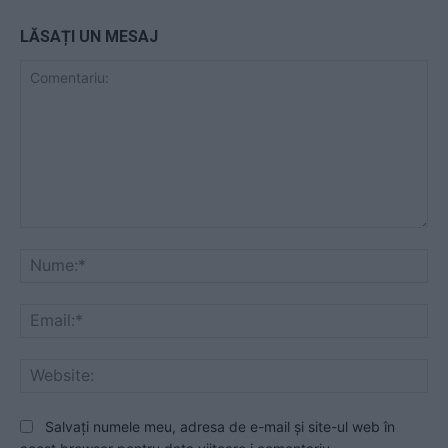
LĂSAȚI UN MESAJ
Comentariu:
Nu
Ema
Web
Salvați numele meu, adresa de e-mail și site-ul web în