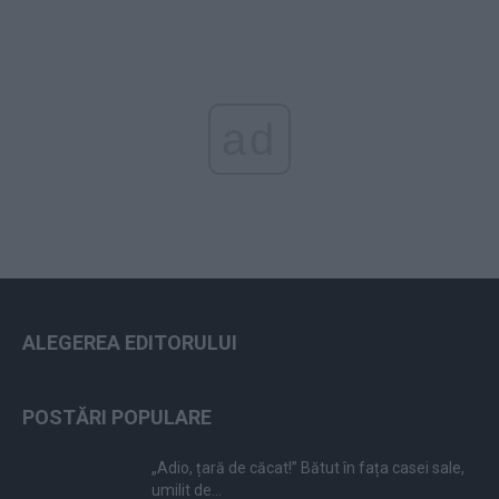
ad
ALEGEREA EDITORULUI
POSTĂRI POPULARE
„Adio, țară de căcat!” Bătut în fața casei sale,
umilit de...