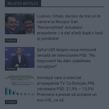
RELATED ARTICLES
Ludovic Orban, decisiv de trei ori în
cariera lui Nicușor Dan.
”Recunoștința” actualului
președinte: l-a dat afară după o lună
și jumătate!
Politică
Șeful USR despre noua minciună
lansată de televiziunile PSD: ”Nu
negociem! Nu dăm stabilitate
corupților!”
Politică
Sondajul care a isterizat
propaganda TV. Cu Bolojan, PNL
zdrobește PSD: 21,9% – 13,3%!
Premierul e presat să accepte un
nou USL, ca să...
Politică