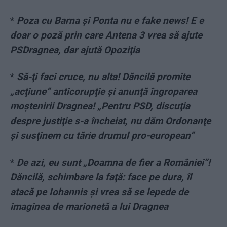
*
Poza cu Barna şi Ponta nu e fake news! E e
doar o poză prin care Antena 3 vrea să ajute
PSDragnea, dar ajută Opoziţia
*
Să-ţi faci cruce, nu alta! Dăncilă promite
„acţiune” anticorupţie şi anunţă îngroparea
moştenirii Dragnea! „Pentru PSD, discuţia
despre justiţie s-a încheiat, nu dăm Ordonanţe
şi susţinem cu tărie drumul pro-european”
*
De azi, eu sunt „Doamna de fier a României”!
Dăncilă, schimbare la faţă: face pe dura, îl
atacă pe Iohannis şi vrea să se lepede de
imaginea de marionetă a lui Dragnea