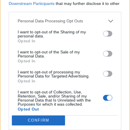
*
Îi dăm în cap lui Pieleanu cu sondajele sale
Downstream Participants
that may further disclose it to other
mincinoase! Un impostor al sociologiei: a
third parties.
umflat scorul PSD cu 10-17%
Personal Data Processing Opt Outs
I want to opt-out of the Sharing of my
*
Să râdem de mincinoși! „PSD ia cel puțin 40%,
personal data.
Opted In
PNL sub 19%, USR sub 12%, ALDE peste 12%,
Băsescu și Ponta nu fac 5%”
I want to opt-out of the Sale of my
Personal Data.
Opted In
*
PSD a furat Opoziției cel puțin două locuri în
I want to opt-out of processing my
Parlamentul European. Păgubite: PNL și USR-
Personal Data for Targeted Advertising.
Opted In
PLUS
I want to opt-out of Collection, Use,
Retention, Sale, and/or Sharing of my
*
Cristian Bușoi, „mâna moartă” de la PNL
Personal Data that Is Unrelated with the
Purposes for which it was collected.
București, demisionează dând vina pe Ludovic
Opted Out
Orban și „ciupindu-l” pe Rareș Bogdan
CONFIRM