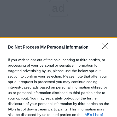
ad
Do Not Process My Personal Information
If you wish to opt-out of the sale, sharing to third parties, or
*
„Curățenie” à la Dăncilă: a scos din Guvern un
processing of your personal or sensitive information for
condamnat în primă instanță (Vâlcov) și a
targeted advertising by us, please use the below opt-out
angajat un condamnat definitiv (Borza)!
section to confirm your selection. Please note that after your
opt-out request is processed you may continue seeing
interest-based ads based on personal information utilized by
*
Diversiunea lui Carmen Dan: face pe „mama
us or personal information disclosed to third parties prior to
răniților” de la inundații ca să acopere moartea
your opt-out. You may separately opt-out of the further
disclosure of your personal information by third parties on the
polițistului prost înarmat
IAB’s list of downstream participants. This information may
also be disclosed by us to third parties on the
IAB’s List of