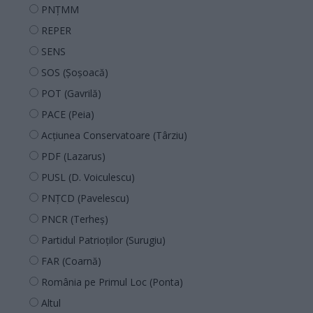
PNȚMM
REPER
SENS
SOS (Șoșoacă)
POT (Gavrilă)
PACE (Peia)
Acțiunea Conservatoare (Târziu)
PDF (Lazarus)
PUSL (D. Voiculescu)
PNȚCD (Pavelescu)
PNCR (Terheș)
Partidul Patrioților (Surugiu)
FAR (Coarnă)
România pe Primul Loc (Ponta)
Altul