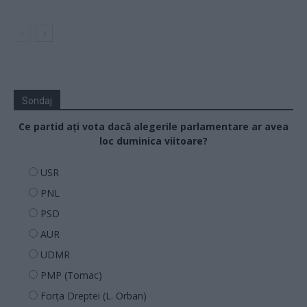
Sondaj
Ce partid ați vota dacă alegerile parlamentare ar avea
loc duminica viitoare?
USR
PNL
PSD
AUR
UDMR
PMP (Tomac)
Forța Dreptei (L. Orban)