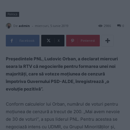
Politică
-
De
admin
miercuri, 5 iunie 2019
2986
0
Facebook
X
Pinterest
Președintele PNL, Ludovic Orban, a declarat miercuri
seara la RTV că negocierile pentru formarea unei noi
majorități, care să voteze moțiunea de cenzură
împotriva Guvernului PSD-ALDE, înregistrează „o
evoluție pozitivă”.
Conform calculelor lui Orban, numărul de voturi pentru
moțiunea de cenzură a trecut de 200. „Mai avem nevoie
de 30 de voturi”, a spus liderul PNL. Pentru acestea se
negociază intens cu UDMR, cu Grupul Minorităților și,