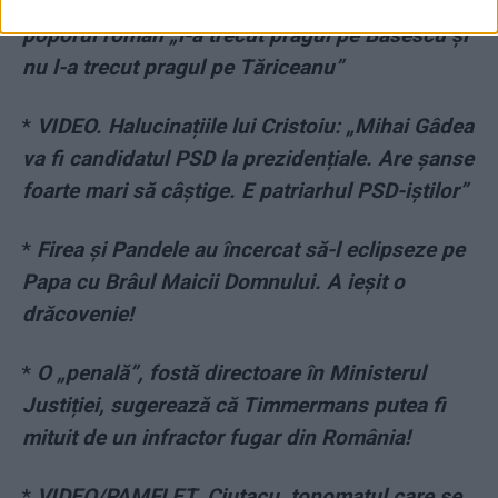
*
Mircea Badea suferă cumplit pentru că
poporul român „l-a trecut pragul pe Băsescu și
nu l-a trecut pragul pe Tăriceanu”
*
VIDEO. Halucinațiile lui Cristoiu: „Mihai Gâdea
va fi candidatul PSD la prezidențiale. Are șanse
foarte mari să câștige. E patriarhul PSD-iștilor”
*
Firea și Pandele au încercat să-l eclipseze pe
Papa cu Brâul Maicii Domnului. A ieșit o
drăcovenie!
*
O „penală”, fostă directoare în Ministerul
Justiției, sugerează că Timmermans putea fi
mituit de un infractor fugar din România!
*
VIDEO/PAMFLET. Ciutacu, tonomatul care se