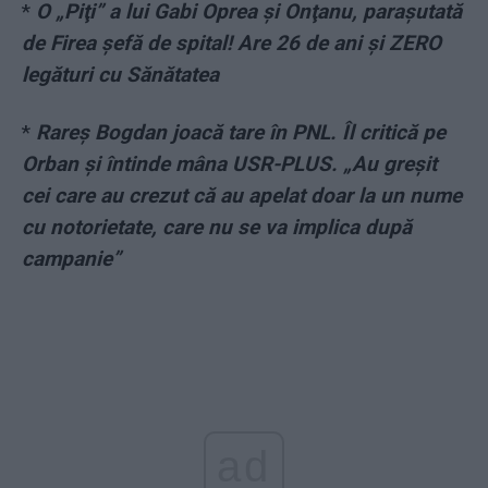
*
O „Piţi” a lui Gabi Oprea şi Onţanu, paraşutată
de Firea şefă de spital! Are 26 de ani şi ZERO
legături cu Sănătatea
*
Rareş Bogdan joacă tare în PNL. Îl critică pe
Orban şi întinde mâna USR-PLUS. „Au greşit
cei care au crezut că au apelat doar la un nume
cu notorietate, care nu se va implica după
campanie”
ad