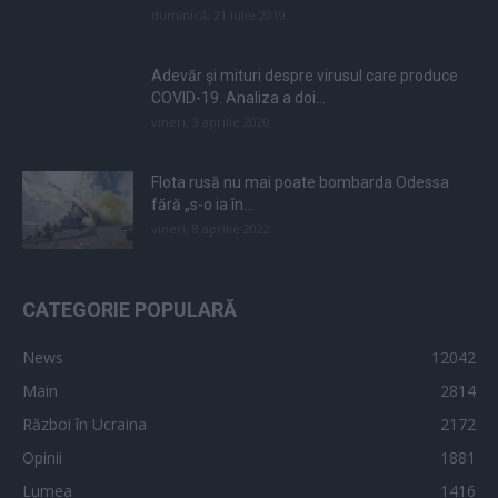
duminică, 21 iulie 2019
Adevăr și mituri despre virusul care produce
COVID-19. Analiza a doi...
vineri, 3 aprilie 2020
Flota rusă nu mai poate bombarda Odessa
fără „s-o ia în...
vineri, 8 aprilie 2022
CATEGORIE POPULARĂ
News
12042
Main
2814
Război în Ucraina
2172
Opinii
1881
Lumea
1416