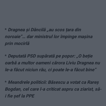
*
Dragnea și Dăncilă „au scos țara din
noroaie”… dar ministrul lor împinge mașina
prin mocirlă
*
Deputată PSD supărată pe popor: „O beție
oarbă a multor oameni cărora Liviu Dragnea nu
le-a făcut niciun rău, ci poate le-a făcut bine”
*
Meandrele politicii: Băsescu a votat ca Rareș
Bogdan, cel care l-a criticat aspru ca ziarist, să-
i fie șef la PPE