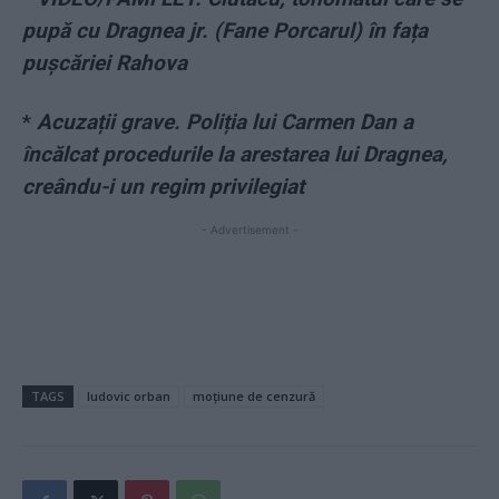
pupă cu Dragnea jr. (Fane Porcarul) în fața
pușcăriei Rahova
*
Acuzații grave. Poliția lui Carmen Dan a
încălcat procedurile la arestarea lui Dragnea,
creându-i un regim privilegiat
- Advertisement -
TAGS
ludovic orban
moțiune de cenzură