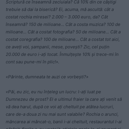
Scriptură ce înseamnă zeciuiala? Că 10% din ce câștigi
trebuie să dai la biserică? Ei, acuma, mă ascultă: cât a
costat rochia miresei? 2.000 – 3.000 euro, da? Cât
înseamnă? 150 de milioane… Cât a costa muzica? 100 de
milioane… Cât a costat fotografia? 50 de milioane… Cât a
costat coregrafia? 100 de milioane… Cât a costat tot aici,
ce aveți voi, șampanii, mese, povești? Zic, cel puțin
20.000 de euro i-ați tocat. Înmulțește 10% și trece-mi în
cont sau pune-mi în plic!».
«Părinte, dumneata te auzi ce vorbești?»
«Păi, eu zic, eu nu înțeleg un lucru: l-ați luat pe
Dumnezeu de prost? El e ultimul fraier la care ați venit să
vă dea harul, după ce voi ați cheltuit pe atâtea lucruri,
care de-a doua zi nu mai sunt valabile? Rochia o arunci,
mâncarea ai mâncat-o, banii i-ai cheltuit, restaurantul l-ai