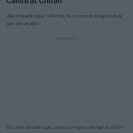
Calistrat Chifan
„Mă-ntreabă nașul: «Părinte, la o cununie de genul ăsta
cam cât se dă?».
- Advertisement -
Zic: «Hai să luăm logic, că eu sunt greu de cap! Ai citit în