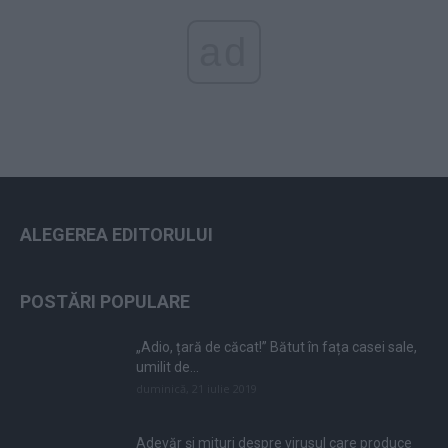
ad
ALEGEREA EDITORULUI
POSTĂRI POPULARE
„Adio, țară de căcat!” Bătut în fața casei sale,
umilit de...
duminică, 21 iulie 2019
Adevăr și mituri despre virusul care produce