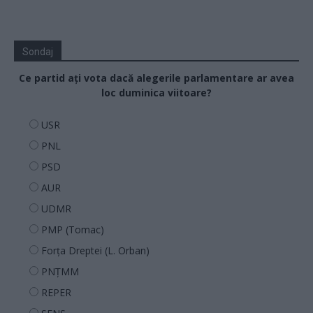
Sondaj
Ce partid ați vota dacă alegerile parlamentare ar avea
loc duminica viitoare?
USR
PNL
PSD
AUR
UDMR
PMP (Tomac)
Forța Dreptei (L. Orban)
PNȚMM
REPER