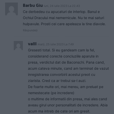
Barbu Giu
luni, 24 iulie 2023 La 22.43
Ce derbedeu cu apucaturi de interlop. Banul e
Ochiul Dracului mai nemernicule. Nu te mai saturi
hulpavule. Prosti cei care apeleaza la tine diavole.
Răspundeți
valll
marți, 25 iulie 2023 La 7.49
Gresesti total. Si eu gandeam cam la fel,
considerand corecte concluziile aparute in
presa, verdictul dat de Baconschi. Pana cand,
acum cateva minute, cand am terminat de vazut
inregistrarea convorbirii acestui preot cu
ziarista. Cred ca ar trebui sa-l auzi.
De foarte multe ori, mai mereu, am preluat pe
nemestecate (pe incredere)
o multime de informatii din presa, mai ales cand
aveau girul unor personalitati de incredere. Abia
acum ma intreb de cate ori am gresit.