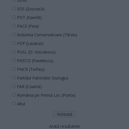
SENS
SOS (Șoșoacă)
POT (Gavrilă)
PACE (Peia)
Acțiunea Conservatoare (Târziu)
PDF (Lazarus)
PUSL (D. Voiculescu)
PNȚCD (Pavelescu)
PNCR (Terheș)
Partidul Patrioților (Surugiu)
FAR (Coarnă)
România pe Primul Loc (Ponta)
Altul
Arată rezultatele