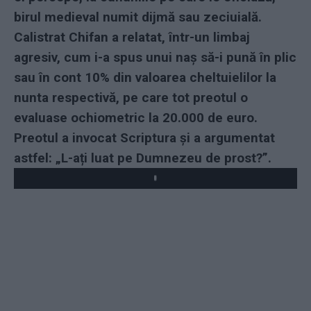
birul medieval numit dijmă sau zeciuială.
Calistrat Chifan a relatat, într-un limbaj
agresiv, cum i-a spus unui naș să-i pună în plic
sau în cont 10% din valoarea cheltuielilor la
nunta respectivă, pe care tot preotul o
evaluase ochiometric la 20.000 de euro.
Preotul a invocat Scriptura și a argumentat
astfel: „L-ați luat pe Dumnezeu de prost?”.
Play