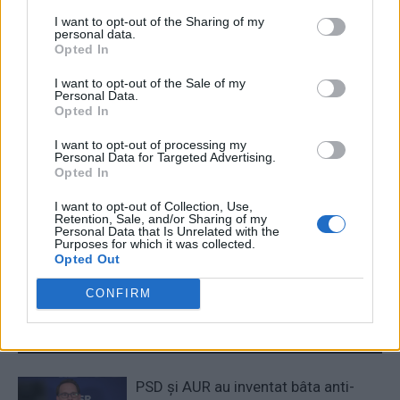
Articolul precedent
Articolul următor
I want to opt-out of the Sharing of my
Așa-zisul pericol al
VIDEO. Comportament bizar
personal data.
mercenarilor Wagner pentru
Opted In
al șefei unui „azil al groazei”:
Polonia, vânturat de
a dansat pe stradă cântând
I want to opt-out of the Sale of my
propaganda rusă, este o
„Criminalaaaaa!”. Dezlănțuirea
Personal Data.
prostie. Iată de ce!
în 7 fotografii
Opted In
I want to opt-out of processing my
Personal Data for Targeted Advertising.
Opted In
Redacţia
I want to opt-out of Collection, Use,
Retention, Sale, and/or Sharing of my
Personal Data that Is Unrelated with the
Purposes for which it was collected.
Opted Out
CONFIRM
RELATED ARTICLES
PSD și AUR au inventat bâta anti-