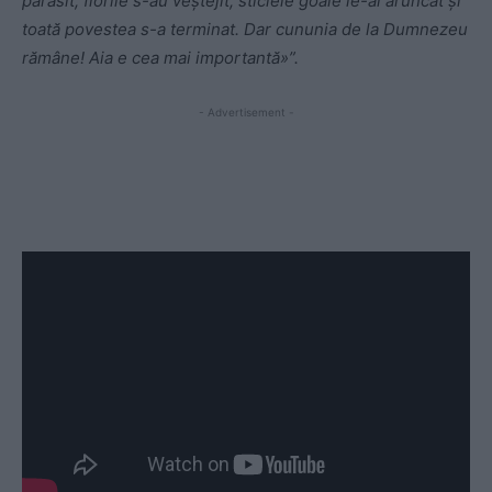
părăsit, florile s-au veștejit, sticlele goale le-ai aruncat și
toată povestea s-a terminat. Dar cununia de la Dumnezeu
rămâne! Aia e cea mai importantă»”.
- Advertisement -