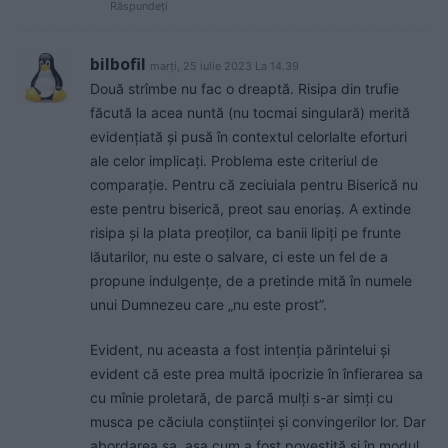
Răspundeți
bilbofil
marți, 25 iulie 2023 La 14.39
Două strîmbe nu fac o dreaptă. Risipa din trufie
făcută la acea nuntă (nu tocmai singulară) merită
evidențiată și pusă în contextul celorlalte eforturi
ale celor implicați. Problema este criteriul de
comparație. Pentru că zeciuiala pentru Biserică nu
este pentru biserică, preot sau enoriaș. A extinde
risipa și la plata preoților, ca banii lipiți pe frunte
lăutarilor, nu este o salvare, ci este un fel de a
propune indulgențe, de a pretinde mită în numele
unui Dumnezeu care „nu este prost”.
Evident, nu aceasta a fost intenția părintelui și
evident că este prea multă ipocrizie în înfierarea sa
cu mînie proletară, de parcă mulți s-ar simți cu
musca pe căciula conștiinței și convingerilor lor. Dar
abordarea sa, așa cum a fost povestită și în modul