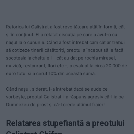
Retorica lui Calistrat a fost revoltătoare atât în formă, cât
și în conținut. El a relatat discuția pe care a avut-o cu
nașul la o cununie. Când a fost întrebat cam cât ar trebui
să cotizeze tinerii căsătoriți, preotul a început să le facă
socoteala la cheltuieli – cât au dat pe rochia miresei,
muzică, restaurant, flori etc –, a evaluat la circa 20.000 de
euro totul și a cerut 10% din această sumă.
Când nașul, siderat, l-a întrebat dacă se aude ce
vorbește, preotul Calistrat i-a răspuns agresiv că-l ia pe
Dumnezeu de prost și că-l crede ultimul fraier!
Relatarea stupefiantă a preotului