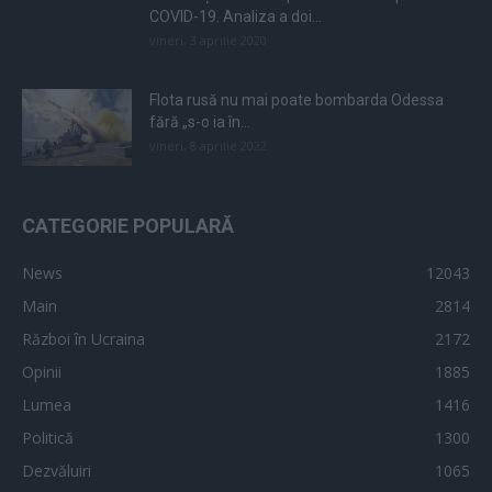
COVID-19. Analiza a doi...
vineri, 3 aprilie 2020
Flota rusă nu mai poate bombarda Odessa
fără „s-o ia în...
vineri, 8 aprilie 2022
CATEGORIE POPULARĂ
News
12043
Main
2814
Război în Ucraina
2172
Opinii
1885
Lumea
1416
Politică
1300
Dezvăluiri
1065