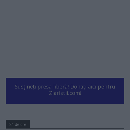
Susțineți presa liberă! Donați aici pentru
Ziaristii.com!
24 de ore