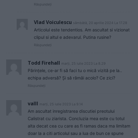
Răspundeți
Vlad Voiculescu
sâmbătă, 20 aprilie 2024 La 17.28
Articolul este tendentios. Am ascultat si vizionat
clipul si altul e adevarul. Putina rusine?
Răspundeți
Todd Firehall
marți, 25 iulie 2023 La 8.29
Părințele, ce-ar fi să faci tu o mică vizită pe la..
echipa adversă? Și să rămâi acolo? Ce zici?
Răspundeți
valll
marți, 25 iulie 2023 La 9.14
Am ascultat inregistrarea discutiei preotului
Calistrat cu ziarista. Concluzia mea este cu totul
alta decat cea cu care as fi ramas daca ma limitam
doar la a citi articolul sau a lua de bun ce spune