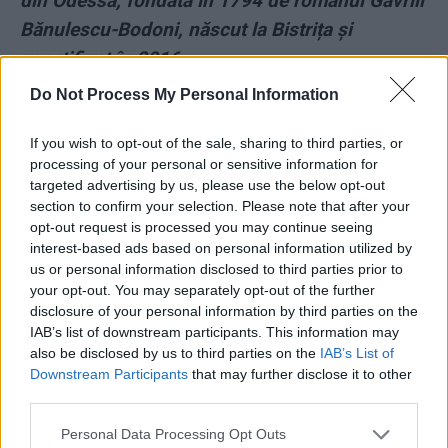
din Odessa, fondată în 1794 de românul Gavriil
Bănulescu-Bodoni, născut la Bistrița și
sanctificat în 2016
Do Not Process My Personal Information
- Advertisement -
If you wish to opt-out of the sale, sharing to third parties, or
processing of your personal or sensitive information for
targeted advertising by us, please use the below opt-out
section to confirm your selection. Please note that after your
opt-out request is processed you may continue seeing
TAGS
Baconschi
bani de la nunta
Calistrat Chifan
dijma
interest-based ads based on personal information utilized by
us or personal information disclosed to third parties prior to
zeciuiala
your opt-out. You may separately opt-out of the further
disclosure of your personal information by third parties on the
IAB’s list of downstream participants. This information may
also be disclosed by us to third parties on the
IAB’s List of
Downstream Participants
that may further disclose it to other
third parties.
Personal Data Processing Opt Outs