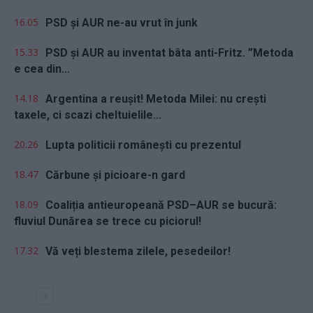
16.05
PSD și AUR ne-au vrut în junk
15.33
PSD și AUR au inventat bâta anti-Fritz. ”Metoda
e cea din...
14.18
Argentina a reușit! Metoda Milei: nu crești
taxele, ci scazi cheltuielile...
20.26
Lupta politicii românești cu prezentul
18.47
Cărbune și picioare-n gard
18.09
Coaliția antieuropeană PSD–AUR se bucură:
fluviul Dunărea se trece cu piciorul!
17.32
Vă veți blestema zilele, pesedeilor!