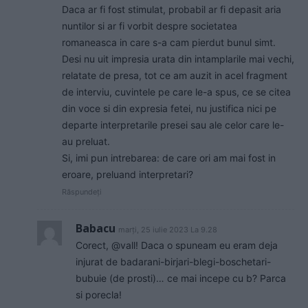
Daca ar fi fost stimulat, probabil ar fi depasit aria
nuntilor si ar fi vorbit despre societatea
romaneasca in care s-a cam pierdut bunul simt.
Desi nu uit impresia urata din intamplarile mai vechi,
relatate de presa, tot ce am auzit in acel fragment
de interviu, cuvintele pe care le-a spus, ce se citea
din voce si din expresia fetei, nu justifica nici pe
departe interpretarile presei sau ale celor care le-
au preluat.
Si, imi pun intrebarea: de care ori am mai fost in
eroare, preluand interpretari?
Răspundeți
Babacu
marți, 25 iulie 2023 La 9.28
Corect, @vall! Daca o spuneam eu eram deja
injurat de badarani-birjari-blegi-boschetari-
bubuie (de prosti)… ce mai incepe cu b? Parca
si porecla!