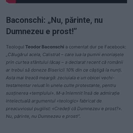
Baconschi: „Nu, părinte, nu
Dumnezeu e prost!”
Teologul
Teodor Baconschi
a comentat dur pe Facebook:
„Călugărul acela, Calistrat – care lua la pumni enoriașele
prin curtea sfântului lăcaș – a declarat recent că românii
ar trebui să doneze Bisericii 10% din ce câștigă la nunți.
Asta mai treacă meargă: zeciuiala e un obicei vechi-
testamentar reluat în unele culte protestante, pentru
susținerea «templului». M-a înlemnit însă de admirație
intelectuală argumentul «teologic» fabricat de
preacuviosul pugilist: «Credeți că Dumnezeu e prost?».
Nu, părinte, nu Dumnezeu e prost!”.