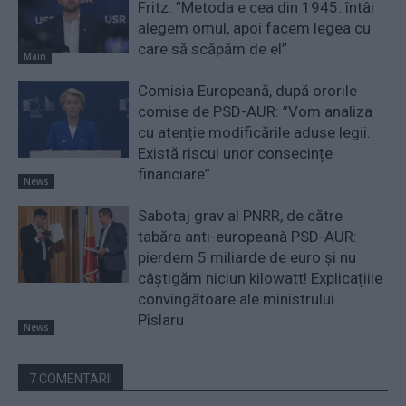
Fritz. ”Metoda e cea din 1945: întâi
alegem omul, apoi facem legea cu
care să scăpăm de el”
Main
Comisia Europeană, după ororile
comise de PSD-AUR: ”Vom analiza
cu atenție modificările aduse legii.
Există riscul unor consecințe
financiare”
News
Sabotaj grav al PNRR, de către
tabăra anti-europeană PSD-AUR:
pierdem 5 miliarde de euro și nu
câștigăm niciun kilowatt! Explicațiile
convingătoare ale ministrului
Pîslaru
News
7 COMENTARII