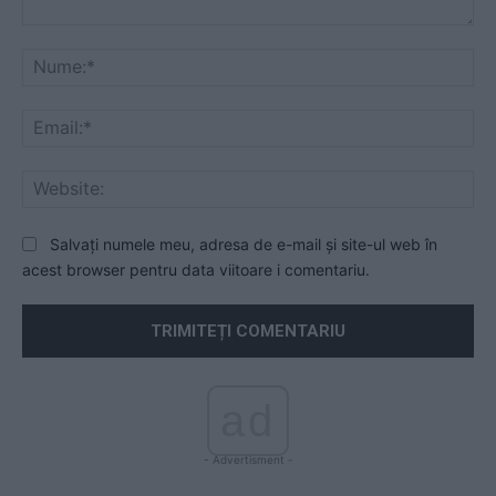
Comentariu:
Nu
Ema
Web
Salvați numele meu, adresa de e-mail și site-ul web în
acest browser pentru data viitoare i comentariu.
ad
- Advertisment -