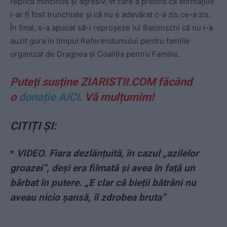
replică mincinos și agresiv, în care a pretins că afirmațiile
i-ar fi fost trunchiate și că nu e adevărat c-a zis ce-a zis.
În final, s-a apucat să-i reproșeze lui Baconschi că nu i-a
auzit gura în timpul Referendumului pentru familie
organizat de Dragnea și Coaliția pentru Familie.
Puteți susține ZIARISTII.COM făcând
o
donație AICI.
Vă mulțumim!
CITIȚI ȘI:
*
VIDEO. Fiara dezlănțuită, în cazul „azilelor
groazei”, deși era filmată și avea în față un
bărbat în putere. „E clar că bieții bătrâni nu
aveau nicio șansă, îi zdrobea bruta”