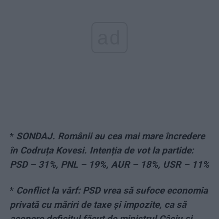
ad
*
SONDAJ. Românii au cea mai mare încredere
în Codruța Kovesi. Intenția de vot la partide:
PSD – 31%, PNL – 19%, AUR – 18%, USR – 11%
*
Conflict la vârf: PSD vrea să sufoce economia
privată cu măriri de taxe și impozite, ca să
acopere deficitul făcut de ministrul Câciu și