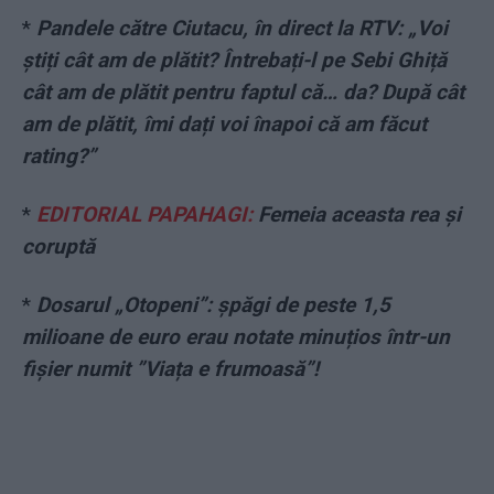
*
Pandele către Ciutacu, în direct la RTV: „Voi
știți cât am de plătit? Întrebați-l pe Sebi Ghiță
cât am de plătit pentru faptul că… da? După cât
am de plătit, îmi dați voi înapoi că am făcut
rating?”
*
EDITORIAL PAPAHAGI:
Femeia aceasta rea și
coruptă
*
Dosarul „Otopeni”: șpăgi de peste 1,5
milioane de euro erau notate minuțios într-un
fișier numit ”Viața e frumoasă”!