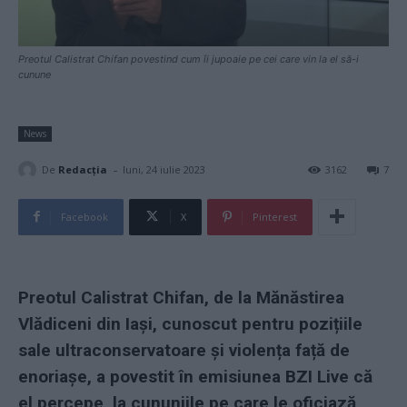
Preotul Calistrat Chifan povestind cum îi jupoaie pe cei care vin la el să-i
cunune
News
-
De
Redacţia
luni, 24 iulie 2023
3162
7
Facebook
X
Pinterest
Preotul Calistrat Chifan, de la Mănăstirea
Vlădiceni din Iași, cunoscut pentru pozițiile
sale ultraconservatoare și violența față de
enoriașe, a povestit în emisiunea BZI Live că
el percepe, la cununiile pe care le oficiază,