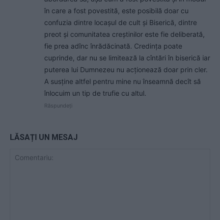
în care a fost povestită, este posibilă doar cu
confuzia dintre locașul de cult și Biserică, dintre
preot și comunitatea creștinilor este fie deliberată,
fie prea adînc înrădăcinată. Credința poate
cuprinde, dar nu se limitează la cîntări în biserică iar
puterea lui Dumnezeu nu acționează doar prin cler.
A susține altfel pentru mine nu înseamnă decît să
înlocuim un tip de trufie cu altul.
Răspundeți
LĂSAȚI UN MESAJ