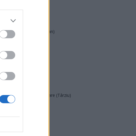
AUR
UDMR
PMP (Tomac)
Forța Dreptei (L. Orban)
PNȚMM
REPER
SENS
SOS (Șoșoacă)
POT (Gavrilă)
PACE (Peia)
Acțiunea Conservatoare (Târziu)
PDF (Lazarus)
PUSL (D. Voiculescu)
PNȚCD (Pavelescu)
PNCR (Terheș)