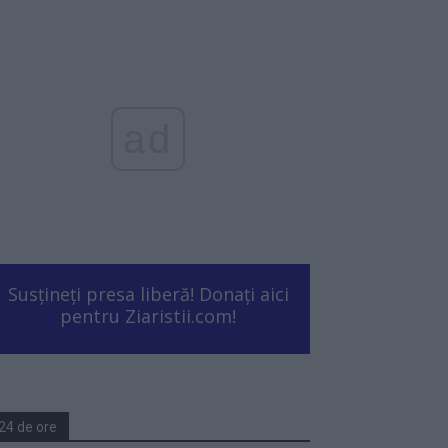
ad
Susțineți presa liberă! Donați aici
pentru Ziaristii.com!
24 de ore