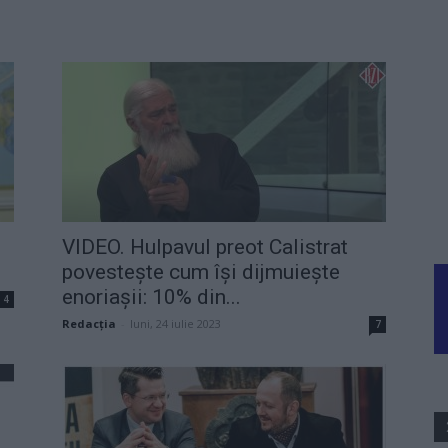
VIDEO. Hulpavul preot Calistrat
povestește cum își dijmuiește
enoriașii: 10% din...
4
Redacţia
-
luni, 24 iulie 2023
7