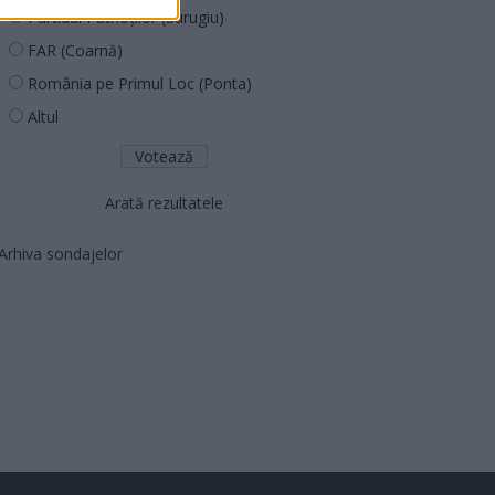
Partidul Patrioților (Surugiu)
FAR (Coarnă)
România pe Primul Loc (Ponta)
Altul
Arată rezultatele
Arhiva sondajelor