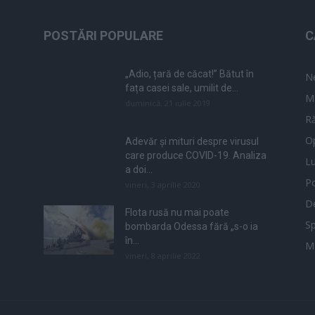
POSTĂRI POPULARE
C
„Adio, țară de căcat!” Bătut în
N
fața casei sale, umilit de...
M
duminică, 21 iulie 2019
Ră
Op
Adevăr și mituri despre virusul
care produce COVID-19. Analiza
L
a doi...
Po
vineri, 3 aprilie 2020
De
Flota rusă nu mai poate
Sp
bombarda Odessa fără „s-o ia
în...
M
vineri, 8 aprilie 2022