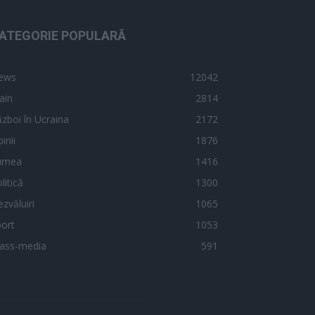
ATEGORIE POPULARĂ
ews
12042
ain
2814
zboi în Ucraina
2172
inii
1876
umea
1416
litică
1300
zvăluiri
1065
ort
1053
ass-media
591