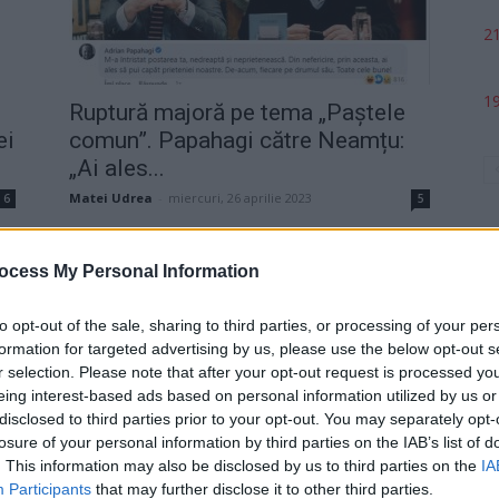
21
19
Ruptură majoră pe tema „Paștele
ei
comun”. Papahagi către Neamțu:
„Ai ales...
Matei Udrea
-
miercuri, 26 aprilie 2023
6
5
ocess My Personal Information
to opt-out of the sale, sharing to third parties, or processing of your per
formation for targeted advertising by us, please use the below opt-out s
p
r selection. Please note that after your opt-out request is processed y
eing interest-based ads based on personal information utilized by us or
disclosed to third parties prior to your opt-out. You may separately opt-
losure of your personal information by third parties on the IAB’s list of
lă
. This information may also be disclosed by us to third parties on the
IA
a
Participants
that may further disclose it to other third parties.