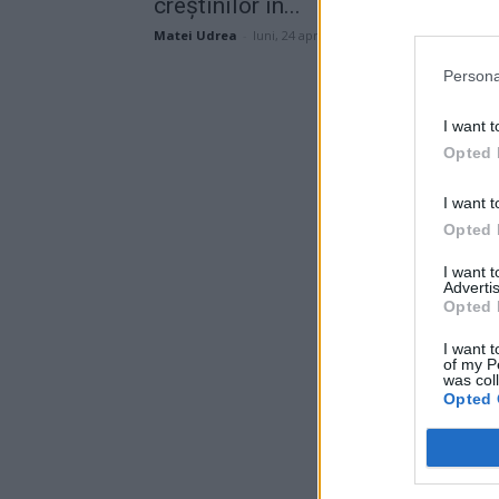
creștinilor în...
Matei Udrea
-
luni, 24 aprilie 2023
Persona
I want t
Opted 
I want t
Opted 
I want 
Advertis
Opted 
I want t
of my P
was col
Opted 