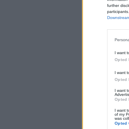
further disc
participants
Downstream 
Persona
I want t
Opted 
I want t
Opted 
I want 
Advertis
Opted 
I want t
of my P
was col
Opted 