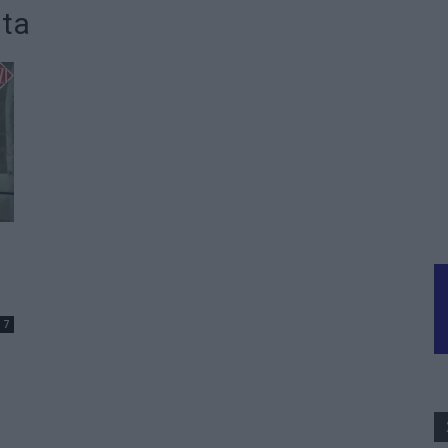
nta
7