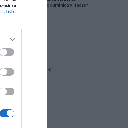
arlamentare ar avea loc duminica viitoare?
 downstream
B’s List of
USR
PNL
PSD
AUR
UDMR
PMP (Tomac)
Forța Dreptei (L. Orban)
PNȚMM
REPER
SENS
SOS (Șoșoacă)
POT (Gavrilă)
PACE (Peia)