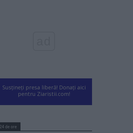
ad
Susțineți presa liberă! Donați aici
pentru Ziaristii.com!
24 de ore