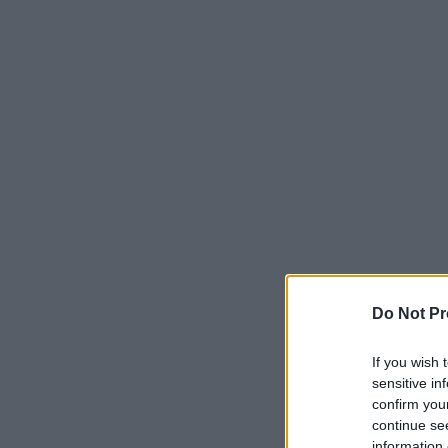
Do Not Pr
If you wish 
sensitive in
confirm you
continue se
information 