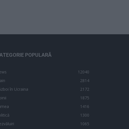
ATEGORIE POPULARĂ
ews
12040
ain
2814
zboi în Ucraina
2172
inii
1875
umea
1416
litică
1300
zvăluiri
1065