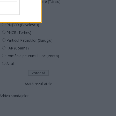
Acțiunea Conservatoare (Târziu)
PDF (Lazarus)
PUSL (D. Voiculescu)
PNȚCD (Pavelescu)
PNCR (Terheș)
Partidul Patrioților (Surugiu)
FAR (Coarnă)
România pe Primul Loc (Ponta)
Altul
Arată rezultatele
Arhiva sondajelor