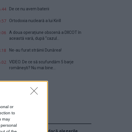
.44
De ce nu avem baterii
.57
Ortodoxia nucleară a lui Kirill
.06
A doua operațiune obscenă a DIICOT în
această vară, după ”cazul...
.18
Ne-au furat străinii Dunărea!
.02
VIDEO. De ce să scufundăm 5 barje
românești? Nu mai bine...
sonal or
ection to
ou may
Sondaj
 personal
Ce partid ați vota dacă alegerile
out of the