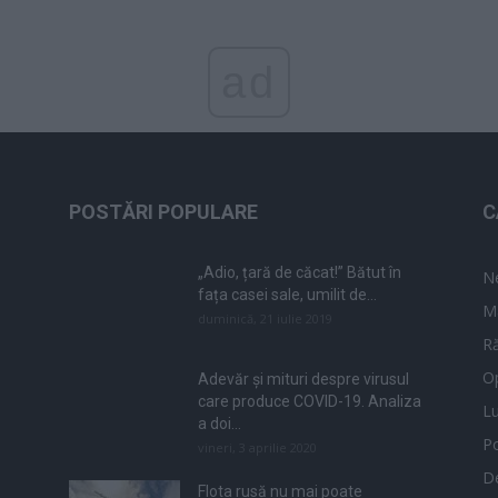
ad
POSTĂRI POPULARE
C
„Adio, țară de căcat!” Bătut în
N
fața casei sale, umilit de...
M
duminică, 21 iulie 2019
Ră
Op
Adevăr și mituri despre virusul
care produce COVID-19. Analiza
L
a doi...
Po
vineri, 3 aprilie 2020
De
Flota rusă nu mai poate