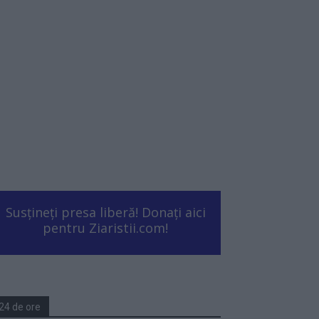
Susțineți presa liberă! Donați aici
pentru Ziaristii.com!
24 de ore