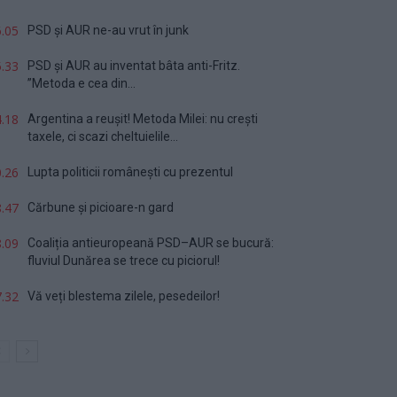
.05
PSD și AUR ne-au vrut în junk
.33
PSD și AUR au inventat bâta anti-Fritz.
”Metoda e cea din...
.18
Argentina a reușit! Metoda Milei: nu crești
taxele, ci scazi cheltuielile...
.26
Lupta politicii românești cu prezentul
.47
Cărbune și picioare-n gard
.09
Coaliția antieuropeană PSD–AUR se bucură:
fluviul Dunărea se trece cu piciorul!
.32
Vă veți blestema zilele, pesedeilor!