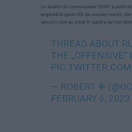
Un analist din comunitatea OSINT a publicat o
angajată Brigada 155 de pușcași marini, iden
tancuri) care au intrat în luptă și au fost dist
THREAD ABOUT RU
THE „OFFENSIVE” 
PIC.TWITTER.COM
— ROBERT ✙ (@O
FEBRUARY 6, 2023