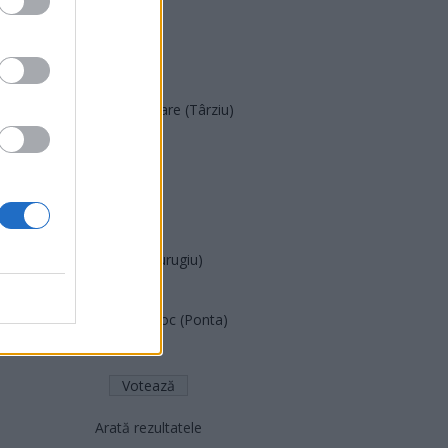
SOS (Șoșoacă)
POT (Gavrilă)
PACE (Peia)
Acțiunea Conservatoare (Târziu)
PDF (Lazarus)
PUSL (D. Voiculescu)
PNȚCD (Pavelescu)
PNCR (Terheș)
Partidul Patrioților (Surugiu)
FAR (Coarnă)
România pe Primul Loc (Ponta)
Altul
Arată rezultatele