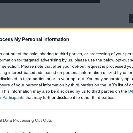
p
ocess My Personal Information
to opt-out of the sale, sharing to third parties, or processing of your per
formation for targeted advertising by us, please use the below opt-out s
r selection. Please note that after your opt-out request is processed y
eing interest-based ads based on personal information utilized by us or
disclosed to third parties prior to your opt-out. You may separately opt-
losure of your personal information by third parties on the IAB’s list of
. This information may also be disclosed by us to third parties on the
IA
Participants
that may further disclose it to other third parties.
rmații britanice în cursul zilei de duminică.
l Data Processing Opt Outs
icule rusești în sectorul Vuhledar, din regiunea