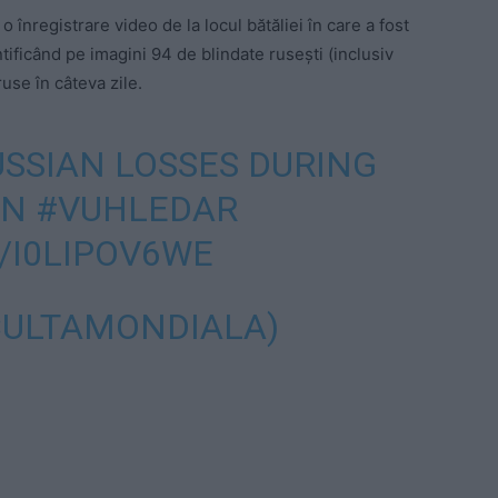
 înregistrare video de la locul bătăliei în care a fost
tificând pe imagini 94 de blindate rusești (inclusiv
ruse în câteva zile.
SSIAN LOSSES DURING
IN
#VUHLEDAR
/I0LIPOV6WE
CULTAMONDIALA)