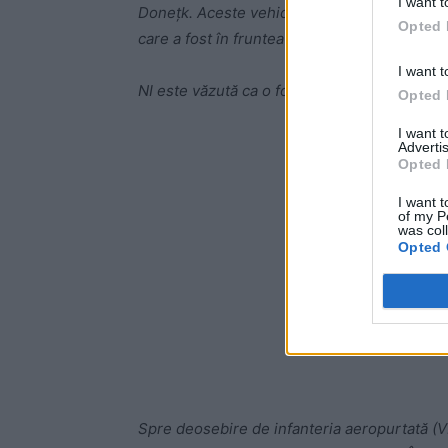
I want t
Donețk. Aceste vehicule erau probabil elemen
Opted 
care a fost în fruntea costisitoarelor ofensi
I want t
NI este văzută ca o forță de infanterie de eli
Opted 
I want 
-
Advertis
Opted 
I want t
of my P
was col
Opted 
Spre deosebire de infanteria aeropurtată (VD