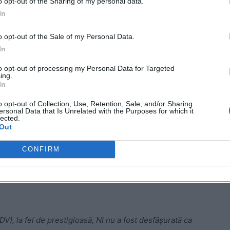
o opt-out of the Sharing of my personal data.
te ale Brigăzii 155 de Infanterie Navală (NI) a Rusiei,
In
ve lansate recent.
o opt-out of the Sale of my Personal Data.
tă în cadrul armatei ruse.
In
to opt-out of processing my Personal Data for Targeted
 Advertisement -
ing.
In
o opt-out of Collection, Use, Retention, Sale, and/or Sharing
ersonal Data that Is Unrelated with the Purposes for which it
lected.
Out
CONFIRM
V), la fel de prestigioasă, NI nu a fost desfășurată ca