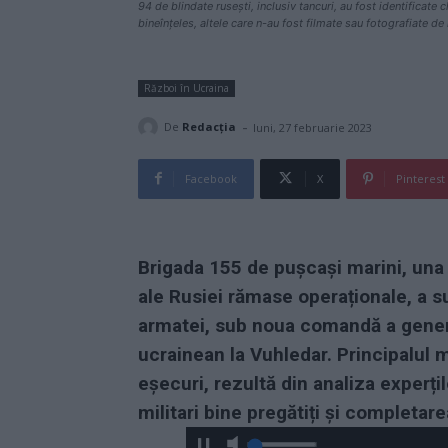
94 de blindate rusești, inclusiv tancuri, au fost identificate 
bineînțeles, altele care n-au fost filmate sau fotografiate de
Război în Ucraina
-
De
Redacţia
luni, 27 februarie 2023
Facebook
X
Pinterest
Brigada 155 de pușcași marini, una d
ale Rusiei rămase operaționale, a su
armatei, sub noua comandă a gener
ucrainean la Vuhledar. Principalul
eșecuri, rezultă din analiza experț
militari bine pregătiți și completarea