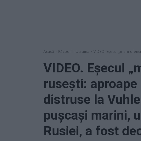
Acasă
Război în Ucraina
VIDEO. Eșecul „marii ofensi
VIDEO. Eșecul „m
rusești: aproape
distruse la Vuhl
pușcași marini, u
Rusiei, a fost de