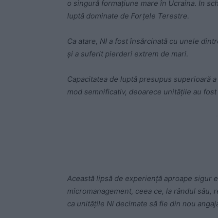
o singură formațiune mare în Ucraina. În schi
luptă dominate de Forțele Terestre.
Ca atare, NI a fost însărcinată cu unele dintr
și a suferit pierderi extrem de mari.
Capacitatea de luptă presupus superioară a 
mod semnificativ, deoarece unitățile au fost
-
Această lipsă de experiență aproape sigur ex
micromanagement, ceea ce, la rândul său, red
ca unitățile NI decimate să fie din nou angaj