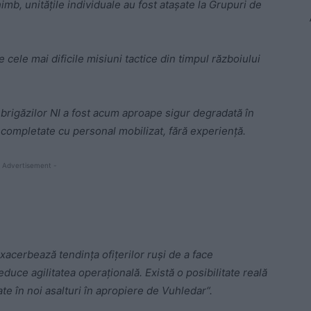
mb, unitățile individuale au fost atașate la Grupuri de
e cele mai dificile misiuni tactice din timpul războiului
brigăzilor NI a fost acum aproape sigur degradată în
 completate cu personal mobilizat, fără experiență.
 Advertisement -
acerbează tendința ofițerilor ruși de a face
uce agilitatea operațională. Există o posibilitate reală
ate în noi asalturi în apropiere de Vuhledar“.