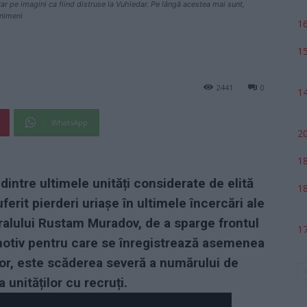
clar pe imagini ca fiind distruse la Vuhledar. Pe lângă acestea mai sunt,
 nimeni
16
15
2441
0
14
WhatsApp
20
18
intre ultimele unități considerate de elită
18
ferit pierderi uriașe în ultimele încercări ale
alului Rustam Muradov, de a sparge frontul
17
 motiv pentru care se înregistrează asemenea
ilor, este scăderea severă a numărului de
 unităților cu recruți.