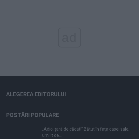
ad
ALEGEREA EDITORULUI
POSTĂRI POPULARE
„Adio, țară de căcat!” Bătut în fața casei sale,
umilit de...