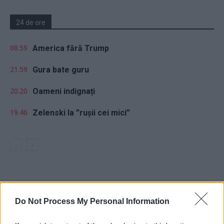
24 de ore
08.59
America fără Trump
21.59
Gura bate guru
20.20
Oameni indignați
19.46
Zelenski la ”rușii cei mici”
Sondaj
Do Not Process My Personal Information
Ce partid ați vota dacă alegerile parlamentare ar avea
loc duminica viitoare?