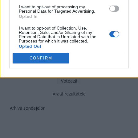
PDF (Lazarus)
I want to opt-out of processing my
Personal Data for Targeted Advertising.
PUSL (D. Voiculescu)
Opted In
PNȚCD (Pavelescu)
I want to opt-out of Collection, Use,
Retention, Sale, and/or Sharing of my
PNCR (Terheș)
Personal Data that Is Unrelated with the
Purposes for which it was collected.
Partidul Patrioților (Surugiu)
Opted Out
FAR (Coarnă)
CONFIRM
România pe Primul Loc (Ponta)
Altul
Arată rezultatele
Arhiva sondajelor