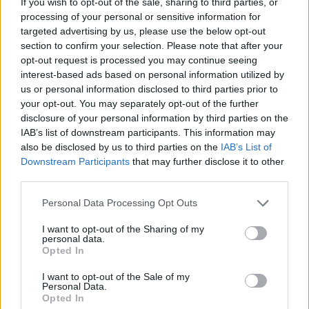
If you wish to opt-out of the sale, sharing to third parties, or
processing of your personal or sensitive information for
USR
targeted advertising by us, please use the below opt-out
section to confirm your selection. Please note that after your
PNL
opt-out request is processed you may continue seeing
PSD
interest-based ads based on personal information utilized by
us or personal information disclosed to third parties prior to
AUR
your opt-out. You may separately opt-out of the further
UDMR
disclosure of your personal information by third parties on the
IAB’s list of downstream participants. This information may
PMP (Tomac)
also be disclosed by us to third parties on the
IAB’s List of
Forța Dreptei (L. Orban)
Downstream Participants
that may further disclose it to other
PNȚMM
third parties.
REPER
Personal Data Processing Opt Outs
SENS
I want to opt-out of the Sharing of my
SOS (Șoșoacă)
personal data.
Opted In
POT (Gavrilă)
I want to opt-out of the Sale of my
PACE (Peia)
Personal Data.
Opted In
Acțiunea Conservatoare (Târziu)