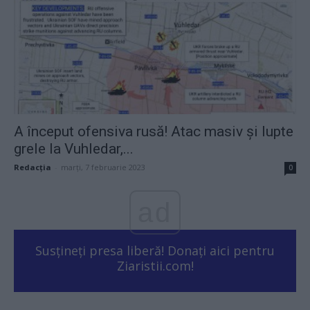
A început ofensiva rusă! Atac masiv și lupte
grele la Vuhledar,...
Redacţia
-
marți, 7 februarie 2023
0
ad
Susțineți presa liberă! Donați aici pentru
Ziaristii.com!