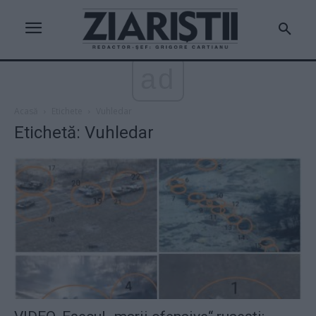
ad
Acasă
Etichete
Vuhledar
Etichetă: Vuhledar