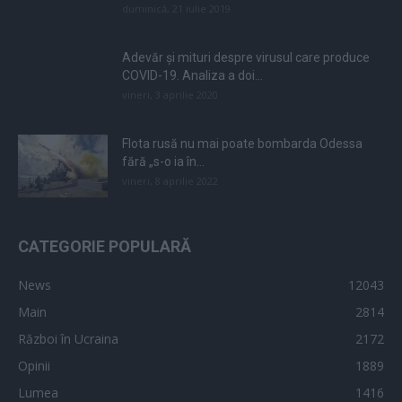
duminică, 21 iulie 2019
Adevăr și mituri despre virusul care produce
COVID-19. Analiza a doi...
vineri, 3 aprilie 2020
Flota rusă nu mai poate bombarda Odessa
fără „s-o ia în...
vineri, 8 aprilie 2022
CATEGORIE POPULARĂ
News
12043
Main
2814
Război în Ucraina
2172
Opinii
1889
Lumea
1416