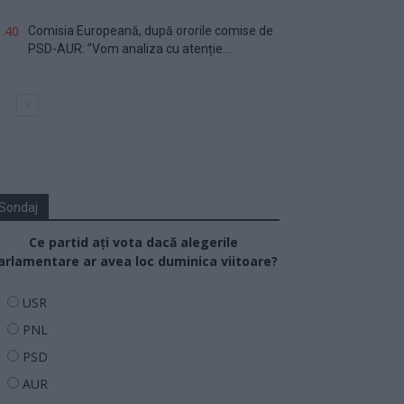
.40
Comisia Europeană, după ororile comise de
PSD-AUR: ”Vom analiza cu atenție...
Sondaj
Ce partid ați vota dacă alegerile
arlamentare ar avea loc duminica viitoare?
USR
PNL
PSD
AUR