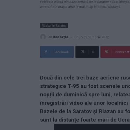
Explozia uriașă din baza aeriană de la Saratov a fost înregis
amatori din orașul aflat la mai mulți kilometri distanță
Război în Ucraina
-
De
Redacţia
luni, 5 decembrie 2022
Facebook
X
Pinterest
Două din cele trei baze aeriene ru
strategice T-95 au fost scenele unor
nopții de duminică spre luni, rel
înregistrări video ale unor localni
Bazele de la Saratov și Riazan au f
sunt la distanțe foarte mari de Ucra