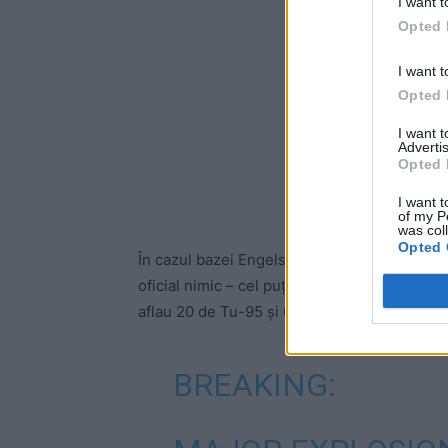
I want t
Opted 
I want t
Opted 
I want 
Advertis
Opted 
I want t
of my P
was col
Opted 
În cazul bazei Engels-2, din Saratov, se știe 
oficial nimic – cel puțin două Tupolev-95. C
aflau 20 de Tu-95 și 6 Tu-160.
BREAKING: