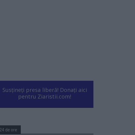
Susțineți presa liberă! Donați aici
pentru Ziaristii.com!
24 de ore