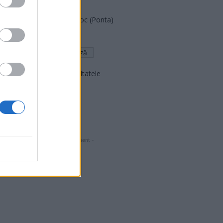
FAR (Coarnă)
România pe Primul Loc (Ponta)
Altul
Arată rezultatele
Arhiva sondajelor
- Advertisment -