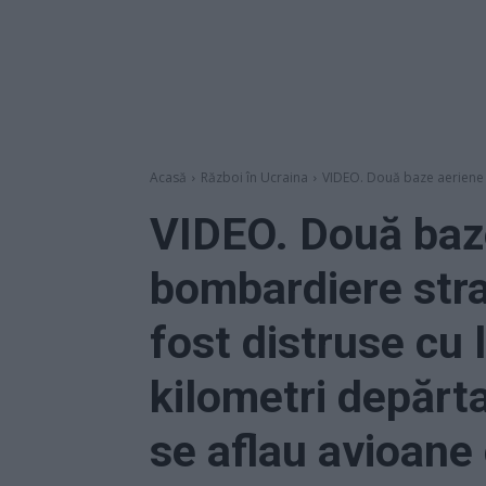
Acasă
Război în Ucraina
VIDEO. Două baze aeriene c
VIDEO. Două baz
bombardiere stra
fost distruse cu l
kilometri depărt
se aflau avioane