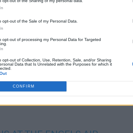
o opt-out of the Sharing of my personal data.
In
o opt-out of the Sale of my Personal Data.
ad
In
to opt-out of processing my Personal Data for Targeted
ing.
In
o opt-out of Collection, Use, Retention, Sale, and/or Sharing
ersonal Data that Is Unrelated with the Purposes for which it
lected.
Out
că ar fi fost avariate sau distruse – nu e confirmat încă
onform informațiilor, săptămâna trecută la Saratov se
CONFIRM