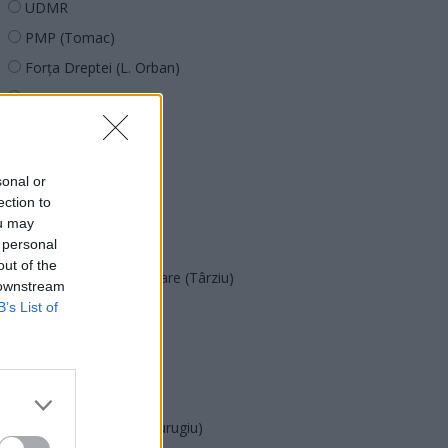
UDMR
PMP (Tomac)
Forța Dreptei (L. Orban)
PNȚMM
REPER
SENS
sonal or
SOS (Șoșoacă)
ection to
POT (Gavrilă)
ou may
 personal
PACE (Peia)
out of the
Acțiunea Conservatoare (Târziu)
 downstream
PDF (Lazarus)
B’s List of
PUSL (D. Voiculescu)
PNȚCD (Pavelescu)
PNCR (Terheș)
Partidul Patrioților (Surugiu)