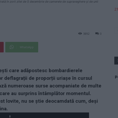
trată în zorii zilei de 5 decembrie de camerele de supraveghere și de unii
21
3892
0
WhatsApp
sești care adăpostesc bombardierele
p
 deflagrații de proporții uriașe în cursul
atează numeroase surse acompaniate de multe
ci care au surprins întâmplător momentul.
ost lovite, nu se știe deocamdată cum, deși
ina.