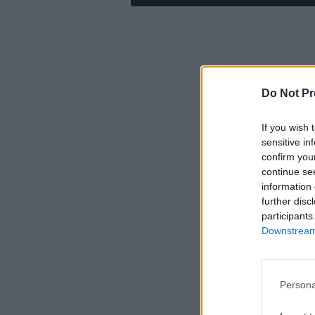
Do Not Pr
If you wish 
sensitive in
confirm you
continue se
information 
further disc
participants
Downstream 
Persona