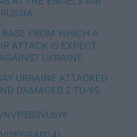
S AT THE ENGELS AIR
 RUSSIA.
R BASE FROM WHICH A
IR ATTACK IS EXPECT
AGAINST UKRAINE.
 SAY UKRAINE ATTACKED
AND DAMAGED 2 TU-95
M/NVP3BSVU6W
@VISEGRAD24)