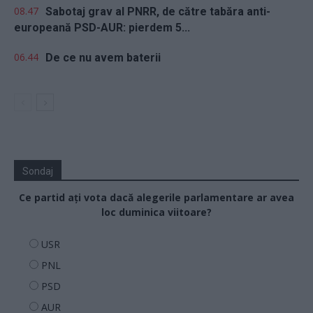
08.47
Sabotaj grav al PNRR, de către tabăra anti-
europeană PSD-AUR: pierdem 5...
06.44
De ce nu avem baterii
Sondaj
Ce partid ați vota dacă alegerile parlamentare ar avea
loc duminica viitoare?
USR
PNL
PSD
AUR