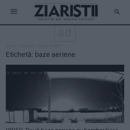
ad
Acasă
Etichete
Baze aeriene
Etichetă: baze aeriene