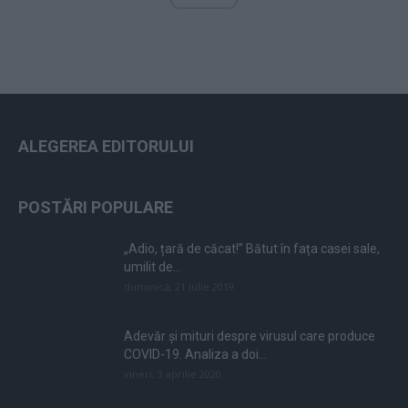
ALEGEREA EDITORULUI
POSTĂRI POPULARE
„Adio, țară de căcat!” Bătut în fața casei sale,
umilit de...
duminică, 21 iulie 2019
Adevăr și mituri despre virusul care produce
COVID-19. Analiza a doi...
vineri, 3 aprilie 2020