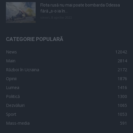
Flota rusă nu mai poate bombarda Odessa
fără „s-o ia în...
vineri, 8 aprilie 2022
CATEGORIE POPULARĂ
News
12042
Main
2814
Război în Ucraina
2172
Opinii
1876
Lumea
1416
Politică
1300
Dezvăluiri
1065
Sport
1053
Mass-media
591