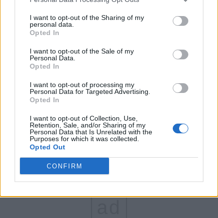
FAR (Coarnă)
I want to opt-out of the Sharing of my
personal data.
România pe Primul Loc (Ponta)
Opted In
Altul
I want to opt-out of the Sale of my
Personal Data.
Opted In
Arată rezultatele
I want to opt-out of processing my
Personal Data for Targeted Advertising.
Opted In
Arhiva sondajelor
I want to opt-out of Collection, Use,
Retention, Sale, and/or Sharing of my
Personal Data that Is Unrelated with the
Purposes for which it was collected.
Opted Out
CONFIRM
ad