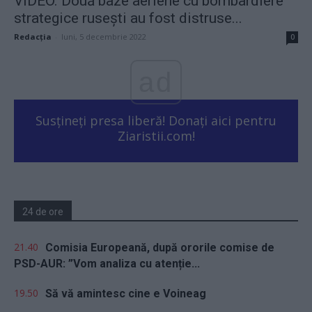
VIDEO. Două baze aeriene cu bombardiere
strategice rusești au fost distruse...
Redacţia
-
luni, 5 decembrie 2022
0
ad
Susțineți presa liberă! Donați aici pentru
Ziaristii.com!
24 de ore
21.40
Comisia Europeană, după ororile comise de
PSD-AUR: ”Vom analiza cu atenție...
19.50
Să vă amintesc cine e Voineag