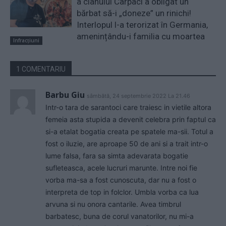
a clanului Cârpaci a obligat un
bărbat să-i „doneze” un rinichi!
Interlopul l-a terorizat în Germania,
amenințându-i familia cu moartea
Infracțiuni
1 COMENTARIU
Barbu Giu
sâmbătă, 24 septembrie 2022 La 21.46
Intr-o tara de sarantoci care traiesc in vietile altora
femeia asta stupida a devenit celebra prin faptul ca
si-a etalat bogatia creata pe spatele ma-sii. Totul a
fost o iluzie, are aproape 50 de ani si a trait intr-o
lume falsa, fara sa simta adevarata bogatie
sufleteasca, acele lucruri marunte. Intre noi fie
vorba ma-sa a fost cunoscuta, dar nu a fost o
interpreta de top in folclor. Umbla vorba ca lua
arvuna si nu onora cantarile. Avea timbrul
barbatesc, buna de corul vanatorilor, nu mi-a