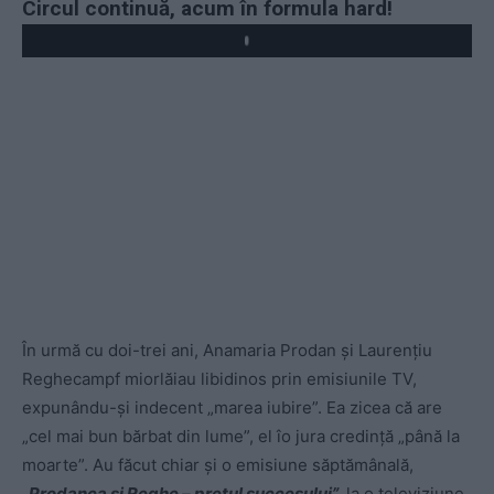
Circul continuă, acum în formula hard!
Play
În urmă cu doi-trei ani, Anamaria Prodan și Laurențiu
Reghecampf miorlăiau libidinos prin emisiunile TV,
expunându-și indecent „marea iubire”. Ea zicea că are
„cel mai bun bărbat din lume”, el îo jura credință „până la
moarte”. Au făcut chiar și o emisiune săptămânală,
„Prodanca și Reghe – prețul succesului”,
la o televiziune