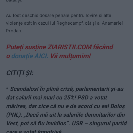
Au fost deschis dosare penale pentru lovire și alte
violențe atât în cazul lui Reghecampf, cât și al Anamariei
Prodan.
Puteți susține ZIARISTII.COM făcând
o
donație AICI.
Vă mulțumim!
CITIȚI ȘI:
*
Scandalos! În plină criză, parlamentarii și-au
dat salarii mai mari cu 25%! PSD a votat
mărirea, dar zice că nu e de acord cu ea! Boloș
(PNL): „Dacă mă uit la salariile demnitarilor din
Vest, pot să fiu invidios”. USR – singurul partid
care a votat împotrivă