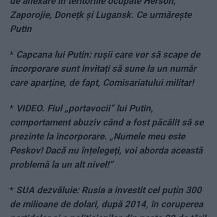
de anexare în teritoriile ocupate Herson,
Zaporojie, Donețk și Lugansk. Ce urmărește
Putin
*
Capcana lui Putin: rușii care vor să scape de
încorporare sunt invitați să sune la un număr
care aparține, de fapt, Comisariatului militar!
*
VIDEO. Fiul „portavocii” lui Putin,
comportament abuziv când a fost păcălit să se
prezinte la încorporare. „Numele meu este
Peskov! Dacă nu înțelegeți, voi aborda această
problemă la un alt nivel!”
*
SUA dezvăluie: Rusia a investit cel puțin 300
de milioane de dolari, după 2014, în coruperea