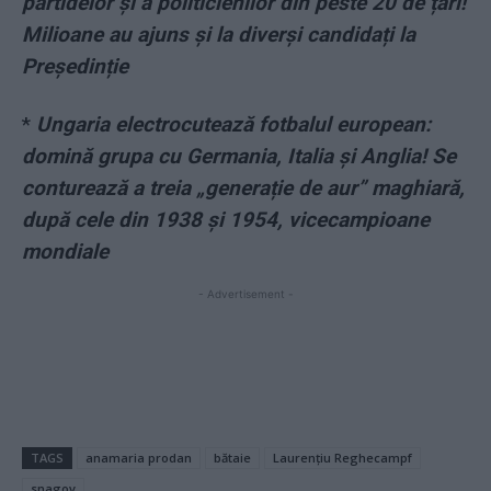
partidelor și a politicienilor din peste 20 de țări!
Milioane au ajuns și la diverși candidați la
Președinție
*
Ungaria electrocutează fotbalul european:
domină grupa cu Germania, Italia și Anglia! Se
conturează a treia „generație de aur” maghiară,
după cele din 1938 și 1954, vicecampioane
mondiale
- Advertisement -
TAGS
anamaria prodan
bătaie
Laurențiu Reghecampf
snagov