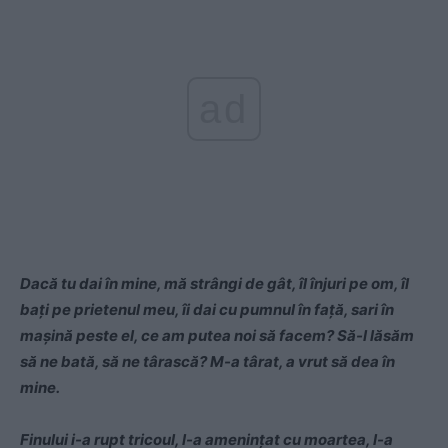
ad
Dacă tu dai în mine, mă strângi de gât, îl înjuri pe om, îl
bați pe prietenul meu, îi dai cu pumnul în față, sari în
mașină peste el, ce am putea noi să facem?
Să-l lăsăm
să ne bată, să ne târască? M-a târat, a vrut să dea în
mine.
Finului i-a rupt tricoul, l-a amenințat cu moartea, l-a