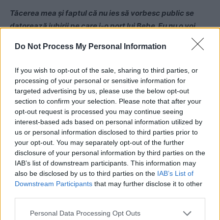
Tăcerea mea și faptul că nu ies să vorbesc public se
datorează iubirii pe care i-o port lui Bebe. Eu nu o voi
jigni niciodată pe mama copilului meu.”
Do Not Process My Personal Information
VIDEO:
Reportaj din vremurile „marii iubiri”
If you wish to opt-out of the sale, sharing to third parties, or
dintre Reghe și Prodanca
processing of your personal or sensitive information for
targeted advertising by us, please use the below opt-out
section to confirm your selection. Please note that after your
opt-out request is processed you may continue seeing
interest-based ads based on personal information utilized by
us or personal information disclosed to third parties prior to
your opt-out. You may separately opt-out of the further
disclosure of your personal information by third parties on the
IAB’s list of downstream participants. This information may
also be disclosed by us to third parties on the
IAB’s List of
Downstream Participants
that may further disclose it to other
third parties.
Personal Data Processing Opt Outs