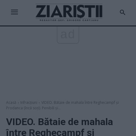
ad
Acasă
Infracțiuni
VIDEO. Bătaie de mahala între Reghecampf și
Prodanca (încă soți). Penibili și...
VIDEO. Bătaie de mahala
între Reghecampf și