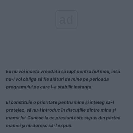
ad
Eu nu voi înceta vreodată să lupt pentru fiul meu, însă
nu-l voi obliga să fie alături de mine pe perioada
programului pe care l-a stabilit instanța.
El constituie o prioritate pentru mine și înțeleg să-l
protejez, să nu-l introduc în discuțiile dintre mine și
mama lui. Cunosc la ce presiuni este supus din partea
mamei și nu doresc să-l expun.