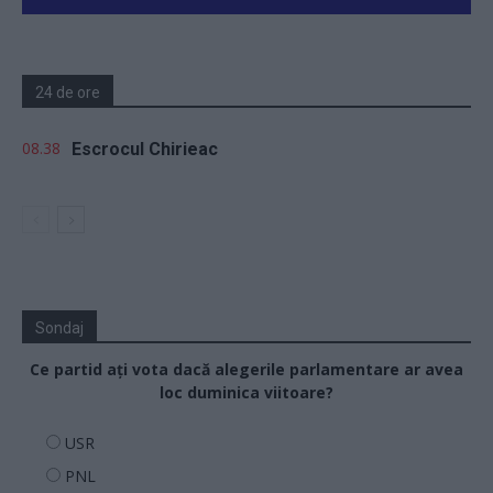
24 de ore
08.38
Escrocul Chirieac
Sondaj
Ce partid ați vota dacă alegerile parlamentare ar avea
loc duminica viitoare?
USR
PNL