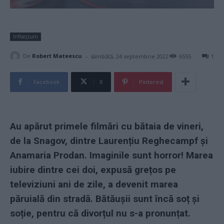
Infracțiuni
-
De
Robert Mateescu
sâmbătă, 24 septembrie 2022
6555
1
Facebook
X
Pinterest
Au apărut primele filmări cu bătaia de vineri,
de la Snagov, dintre Laurențiu Reghecampf și
Anamaria Prodan. Imaginile sunt horror! Marea
iubire dintre cei doi, expusă grețos pe
televiziuni ani de zile, a devenit marea
păruială din stradă. Bătăușii sunt încă soț și
soție, pentru că divorțul nu s-a pronunțat.