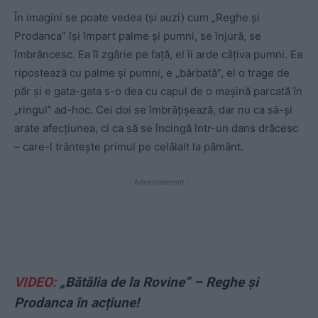
În imagini se poate vedea (și auzi) cum „Reghe și
Prodanca” își împart palme și pumni, se înjură, se
îmbrâncesc. Ea îl zgârie pe față, el îi arde câțiva pumni. Ea
ripostează cu palme și pumni, e „bărbată”, el o trage de
păr și e gata-gata s-o dea cu capul de o mașină parcată în
„ringul” ad-hoc. Cei doi se îmbrățișează, dar nu ca să-și
arate afecțiunea, ci ca să se încingă într-un dans drăcesc
– care-l trântește primul pe celălalt la pământ.
- Advertisement -
VIDEO:
„Bătălia de la Rovine” – Reghe și
Prodanca în acțiune!