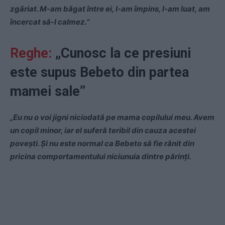
zgâriat. M-am băgat între ei, l-am împins, l-am luat, am
încercat să-l calmez.”
Reghe:
„Cunosc la ce presiuni
este supus Bebeto din partea
mamei sale”
„Eu nu o voi jigni niciodată pe mama copilului meu. Avem
un copil minor, iar el suferă teribil din cauza acestei
povești. Și nu este normal ca Bebeto să fie rănit din
pricina comportamentului niciunuia dintre părinți.