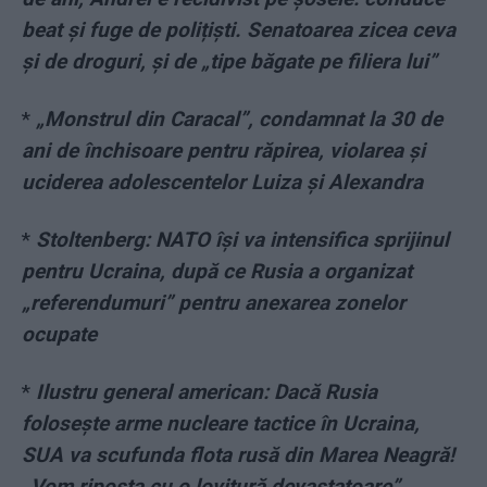
beat și fuge de polițiști. Senatoarea zicea ceva
și de droguri, și de „tipe băgate pe filiera lui”
*
„Monstrul din Caracal”, condamnat la 30 de
ani de închisoare pentru răpirea, violarea și
uciderea adolescentelor Luiza și Alexandra
*
Stoltenberg: NATO îşi va intensifica sprijinul
pentru Ucraina, după ce Rusia a organizat
„referendumuri” pentru anexarea zonelor
ocupate
*
Ilustru general american: Dacă Rusia
folosește arme nucleare tactice în Ucraina,
SUA va scufunda flota rusă din Marea Neagră!
„Vom riposta cu o lovitură devastatoare”