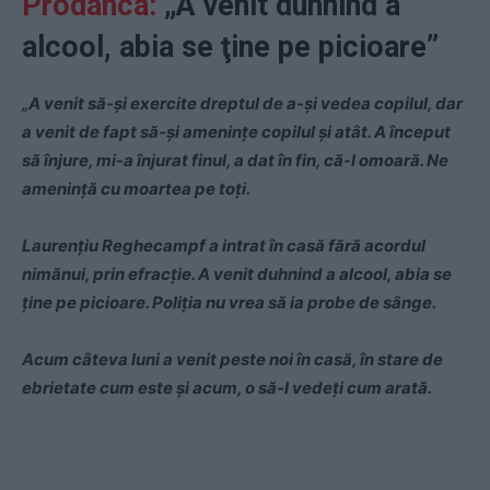
Prodanca:
„A venit duhnind a
alcool, abia se ţine pe picioare”
„A venit să-și exercite dreptul de a-și vedea copilul, dar
a venit de fapt să-și amenințe copilul și atât. A început
să înjure, mi-a înjurat finul, a dat în fin, că-l omoară. Ne
amenință cu moartea pe toți.
Laurenţiu Reghecampf a intrat în casă fără acordul
nimănui, prin efracție. A venit duhnind a alcool, abia se
ţine pe picioare. Poliţia nu vrea să ia probe de sânge.
Acum câteva luni a venit peste noi în casă, în stare de
ebrietate cum este şi acum, o să-l vedeţi cum arată.