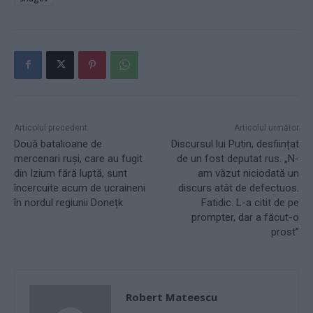
Articolul precedent
Articolul următor
Două batalioane de
Discursul lui Putin, desființat
mercenari ruși, care au fugit
de un fost deputat rus. „N-
din Izium fără luptă, sunt
am văzut niciodată un
încercuite acum de ucraineni
discurs atât de defectuos.
în nordul regiunii Donețk
Fatidic. L-a citit de pe
prompter, dar a făcut-o
prost”
Robert Mateescu