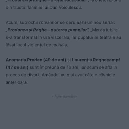
din trustul familiei lui Dan Voiculescu.
Acum, sub ochii românilor se derulează un nou serial:
„Prodanca și Reghe – puterea pumnilor”.
„Marea iubire”
s-a transformat în ură viscerală, iar pupăturile teatrale au
lăsat locul violenței de mahala.
Anamaria Prodan (49 de ani)
și
Laurențiu Reghecampf
(47 de ani)
sunt împreună de 16 ani, iar acum se află în
proces de divorț. Amândoi au mai avut câte o căsnicie
anterioară.
- Advertisement -