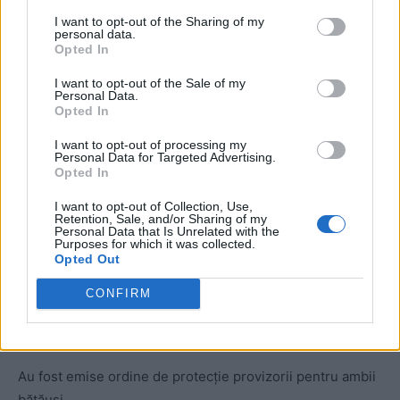
I want to opt-out of the Sharing of my
personal data.
Opted In
I want to opt-out of the Sale of my
Personal Data.
Opted In
ad
I want to opt-out of processing my
Personal Data for Targeted Advertising.
Opted In
I want to opt-out of Collection, Use,
Retention, Sale, and/or Sharing of my
Personal Data that Is Unrelated with the
Purposes for which it was collected.
Opted Out
Poliția Snagov a formulat un comunicat despre
CONFIRM
evenimentele șocante dintre Laurențiu Reghecampf și
Anamaria Prodan.
Au fost emise ordine de protecție provizorii pentru ambii
bătăuși.