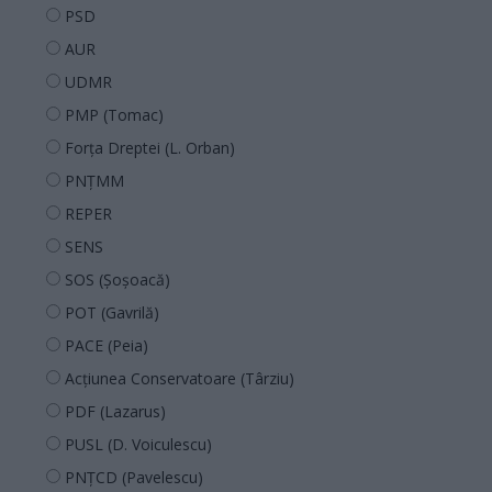
PSD
AUR
UDMR
PMP (Tomac)
Forța Dreptei (L. Orban)
PNȚMM
REPER
SENS
SOS (Șoșoacă)
POT (Gavrilă)
PACE (Peia)
Acțiunea Conservatoare (Târziu)
PDF (Lazarus)
PUSL (D. Voiculescu)
PNȚCD (Pavelescu)