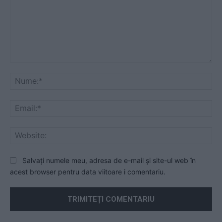
Comentariu:
Nu
Ema
Web
Salvați numele meu, adresa de e-mail și site-ul web în
acest browser pentru data viitoare i comentariu.