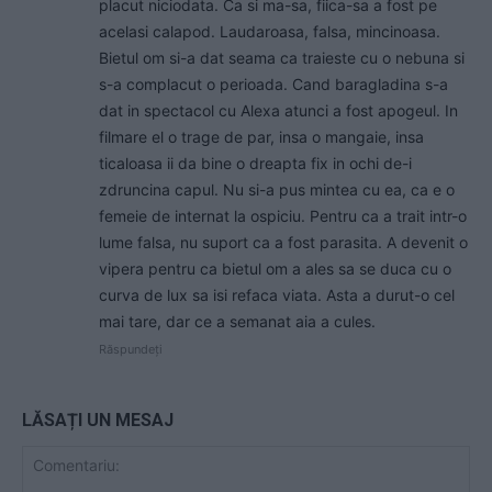
placut niciodata. Ca si ma-sa, fiica-sa a fost pe
acelasi calapod. Laudaroasa, falsa, mincinoasa.
Bietul om si-a dat seama ca traieste cu o nebuna si
s-a complacut o perioada. Cand baragladina s-a
dat in spectacol cu Alexa atunci a fost apogeul. In
filmare el o trage de par, insa o mangaie, insa
ticaloasa ii da bine o dreapta fix in ochi de-i
zdruncina capul. Nu si-a pus mintea cu ea, ca e o
femeie de internat la ospiciu. Pentru ca a trait intr-o
lume falsa, nu suport ca a fost parasita. A devenit o
vipera pentru ca bietul om a ales sa se duca cu o
curva de lux sa isi refaca viata. Asta a durut-o cel
mai tare, dar ce a semanat aia a cules.
Răspundeți
LĂSAȚI UN MESAJ