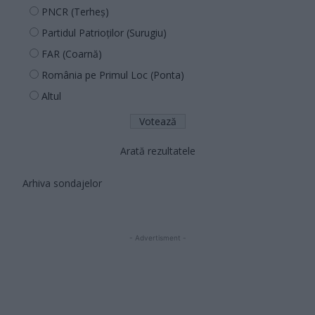
PNCR (Terheș)
Partidul Patrioților (Surugiu)
FAR (Coarnă)
România pe Primul Loc (Ponta)
Altul
Arată rezultatele
Arhiva sondajelor
- Advertisment -