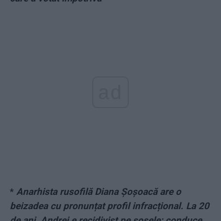
ad
*
Anarhista rusofilă Diana Șoșoacă are o
beizadea cu pronunțat profil infracțional. La 20
de ani, Andrei e recidivist pe șosele: conduce