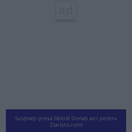
ad
- Advertisment -
Susțineți presa liberă! Donați aici pentru
Ziaristii.com!