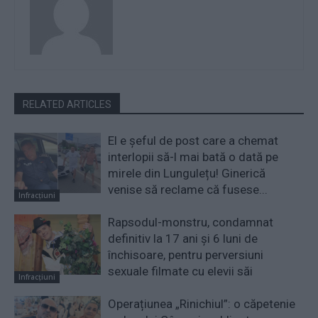
RELATED ARTICLES
El e șeful de post care a chemat
interlopii să-l mai bată o dată pe
mirele din Lungulețu! Ginerică
venise să reclame că fusese...
Infracțiuni
Rapsodul-monstru, condamnat
definitiv la 17 ani și 6 luni de
închisoare, pentru perversiuni
sexuale filmate cu elevii săi
Infracțiuni
Operațiunea „Rinichiul”: o căpetenie