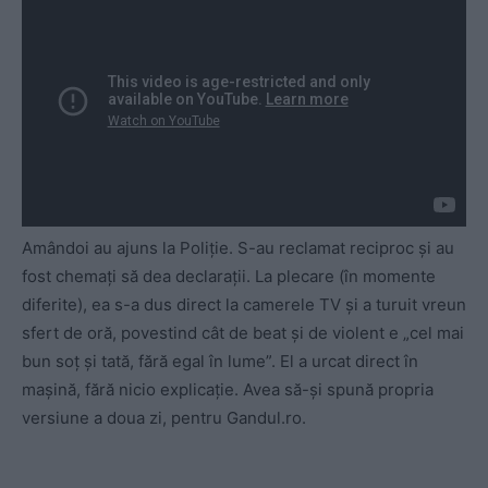
Amândoi au ajuns la Poliție. S-au reclamat reciproc și au
fost chemați să dea declarații. La plecare (în momente
diferite), ea s-a dus direct la camerele TV și a turuit vreun
sfert de oră, povestind cât de beat și de violent e „cel mai
bun soț și tată, fără egal în lume”. El a urcat direct în
mașină, fără nicio explicație. Avea să-și spună propria
versiune a doua zi, pentru Gandul.ro.