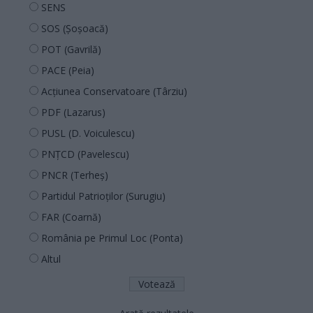
SENS
SOS (Șoșoacă)
POT (Gavrilă)
PACE (Peia)
Acțiunea Conservatoare (Târziu)
PDF (Lazarus)
PUSL (D. Voiculescu)
PNȚCD (Pavelescu)
PNCR (Terheș)
Partidul Patrioților (Surugiu)
FAR (Coarnă)
România pe Primul Loc (Ponta)
Altul