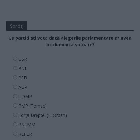
Sondaj
Ce partid ați vota dacă alegerile parlamentare ar avea
loc duminica viitoare?
USR
PNL
PSD
AUR
UDMR
PMP (Tomac)
Forța Dreptei (L. Orban)
PNȚMM
REPER