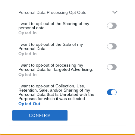
third parties.
„Să nu cazi în ispita dorinței de a te răzbuna!
Răzbunarea te rănește mai ales pe tine”
Personal Data Processing Opt Outs
I want to opt-out of the Sharing of my
*
Anarhista rusofilă Diana Șoșoacă are o
personal data.
Opted In
beizadea cu pronunțat profil infracțional. La 20
de ani, Andrei e recidivist pe șosele: conduce
I want to opt-out of the Sale of my
Personal Data.
beat și fuge de polițiști. Senatoarea zicea ceva
Opted In
și de droguri, și de „tipe băgate pe filiera lui”
I want to opt-out of processing my
Personal Data for Targeted Advertising.
Opted In
- Advertisement -
I want to opt-out of Collection, Use,
Retention, Sale, and/or Sharing of my
Personal Data that Is Unrelated with the
Purposes for which it was collected.
Opted Out
CONFIRM
TAGS
Jens Stoltenberg
NATO
război
referendumuri
rusia
ucraina