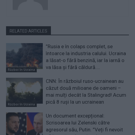
RELATED ARTICLES
”Rusia e în colaps complet, se
întoarce la industria calului. Ucraina
a lăsat-o fără benzină, iar la iarnă o
va lăsa și fără căldură....
Război în Ucraina
CNN: În războiul ruso-ucrainean au
căzut două milioane de oameni –
mai mulți decât la Stalingrad! Acum
pică 8 ruși la un ucrainean
Război în Ucraina
Un document excepțional:
Scrisoarea lui Zelenski către
agresorul său, Putin. ”Veți fi nevoit