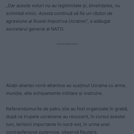
„Dar aceste voturi nu au legitimitate şi, bineînţeles, nu
schimbă nimic. Acesta continuă să fie un război de
agresiune al Rusiei împotriva Ucrainei”,
a adăugat
secretarul general al NATO.
- Advertisement -
Aliaţii alianței nord-atlantice au susţinut Ucraina cu arme,
muniţie, alte echipamente militare şi instruire.
Referendumurile de patru zile au fost organizate în grabă,
după ce trupele ucrainene au recucerit, în cursul acestei
luni, teritorii importante în nord-est, în urma unei
contraofensive puternice, observă Reuters.