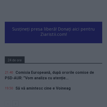
Susțineți presa liberă! Donați aici pentru
Ziaristii.com!
24 de ore
21.40
Comisia Europeană, după ororile comise de
PSD-AUR: ”Vom analiza cu atenție...
19.50
Să vă amintesc cine e Voineag