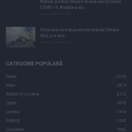
Adevăr și mituri despre virusul care produce
COVID-19. Analiza a doi...
vineri, 3 aprilie 2020
Flota rusă nu mai poate bombarda Odessa
fără „s-o ia în...
vineri, 8 aprilie 2022
CATEGORIE POPULARĂ
News
12042
Main
2814
Război în Ucraina
2172
Opinii
1876
Lumea
1416
Politică
1300
Dezvăluiri
1065