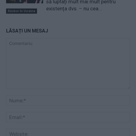
să luptați mult mai mult pentru
existența dvs. – nu cea...
Război în Ucraina
LĂSAȚI UN MESAJ
Comentariu:
Nu
Ema
Web