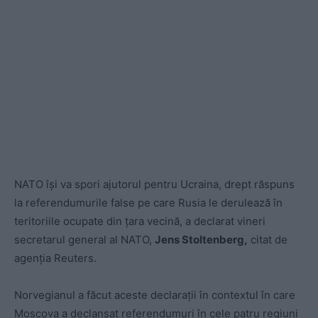
NATO îşi va spori ajutorul pentru Ucraina, drept răspuns
la referendumurile false pe care Rusia le derulează în
teritoriile ocupate din ţara vecină, a declarat vineri
secretarul general al NATO,
Jens Stoltenberg,
citat de
agenția Reuters.
Norvegianul a făcut aceste declaraţii în contextul în care
Moscova a declanşat referendumuri în cele patru regiuni