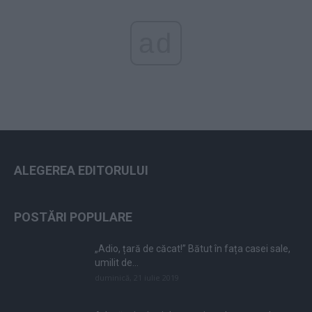
ad
ALEGEREA EDITORULUI
POSTĂRI POPULARE
„Adio, țară de căcat!” Bătut în fața casei sale,
umilit de...
duminică, 21 iulie 2019