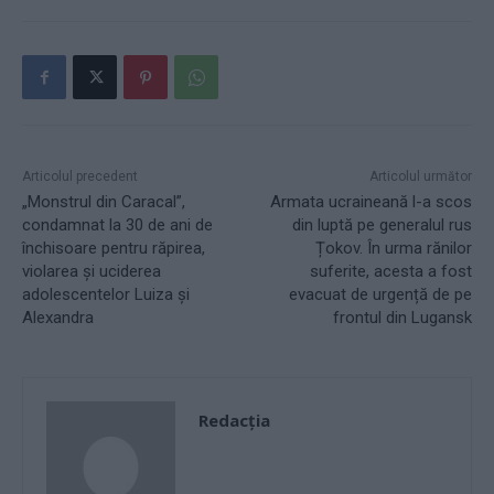
Articolul precedent
Articolul următor
„Monstrul din Caracal”,
Armata ucraineană l-a scos
condamnat la 30 de ani de
din luptă pe generalul rus
închisoare pentru răpirea,
Țokov. În urma rănilor
violarea și uciderea
suferite, acesta a fost
adolescentelor Luiza și
evacuat de urgență de pe
Alexandra
frontul din Lugansk
Redacţia