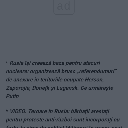
ad
*
Rusia își creează baza pentru atacuri
nucleare: organizează brusc „referendumuri”
de anexare în teritoriile ocupate Herson,
Zaporojie, Donețk și Lugansk. Ce urmărește
Putin
*
VIDEO. Teroare în Rusia: bărbații arestați
pentru proteste anti-război sunt încorporați cu
forța, la circa de poliție! Mitinguri în orașe, cozi