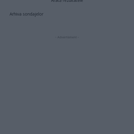
Arată rezultatele
Arhiva sondajelor
- Advertisment -