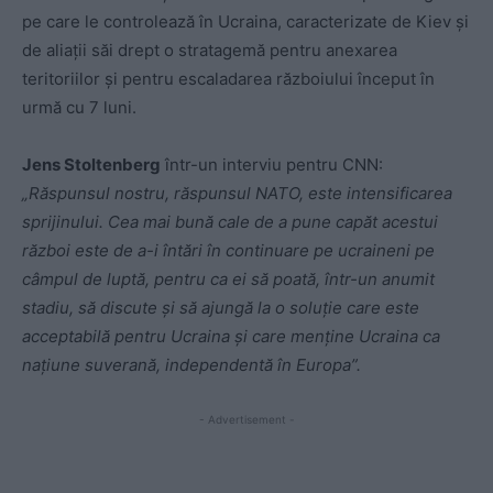
pe care le controlează în Ucraina, caracterizate de Kiev şi
de aliaţii săi drept o stratagemă pentru anexarea
teritoriilor şi pentru escaladarea războiului început în
urmă cu 7 luni.
Jens Stoltenberg
într-un interviu pentru CNN:
„Răspunsul nostru, răspunsul NATO, este intensificarea
sprijinului. Cea mai bună cale de a pune capăt acestui
război este de a-i întări în continuare pe ucraineni pe
câmpul de luptă, pentru ca ei să poată, într-un anumit
stadiu, să discute şi să ajungă la o soluţie care este
acceptabilă pentru Ucraina şi care menţine Ucraina ca
naţiune suverană, independentă în Europa”.
- Advertisement -