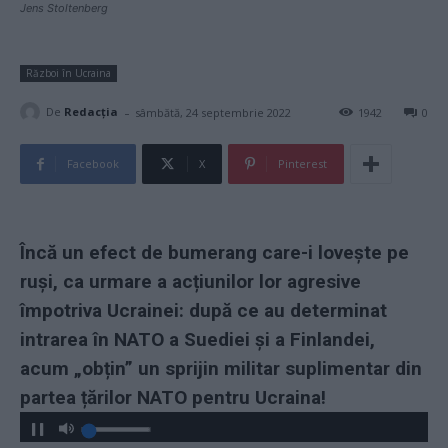
Jens Stoltenberg
Război în Ucraina
-
De
Redacţia
sâmbătă, 24 septembrie 2022
1942
0
Facebook
X
Pinterest
Încă un efect de bumerang care-i lovește pe
ruși, ca urmare a acțiunilor lor agresive
împotriva Ucrainei: după ce au determinat
intrarea în NATO a Suediei și a Finlandei,
acum „obțin” un sprijin militar suplimentar din
partea țărilor NATO pentru Ucraina!