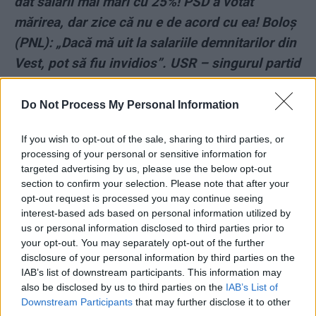
dat salarii mai mari cu 25%! PSD a votat
mărirea, dar zice că nu e de acord cu ea! Boloș
(PNL): „Dacă mă uit la salariile demnitarilor din
Vest, pot să fiu invidios”. USR – singurul partid
care a votat împotrivă
Do Not Process My Personal Information
*
„Monstrul din Caracal”, condamnat la 30 de
If you wish to opt-out of the sale, sharing to third parties, or
ani de închisoare pentru răpirea, violarea și
processing of your personal or sensitive information for
uciderea adolescentelor Luiza și Alexandra
targeted advertising by us, please use the below opt-out
section to confirm your selection. Please note that after your
*
STENOGRAME. Perversiunile preotului
opt-out request is processed you may continue seeing
interest-based ads based on personal information utilized by
Visarion Alexa, care a abuzat sexual o enoriașă
us or personal information disclosed to third parties prior to
la spovedanie. „Eram prea concentrat pe sânul
your opt-out. You may separately opt-out of the further
disclosure of your personal information by third parties on the
ei” / Întrebat de femeie de ce a făcut-o într-un
IAB’s list of downstream participants. This information may
loc sfânt, i-a răspuns: „Nu te stresa, sfânt e tot
also be disclosed by us to third parties on the
IAB’s List of
universul, e făcut de Dumnezeu” / Amenințare:
Downstream Participants
that may further disclose it to other