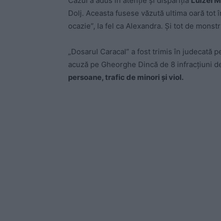
Cazul a adus în atenţie și dispariţia
Luizei 
Dolj. Aceasta fusese văzută ultima oară tot în
ocazie”, la fel ca Alexandra. Și tot de mons
„Dosarul Caracal” a fost trimis în judecată p
acuză pe Gheorghe Dincă de 8 infracțiuni 
persoane, trafic de minori și viol.