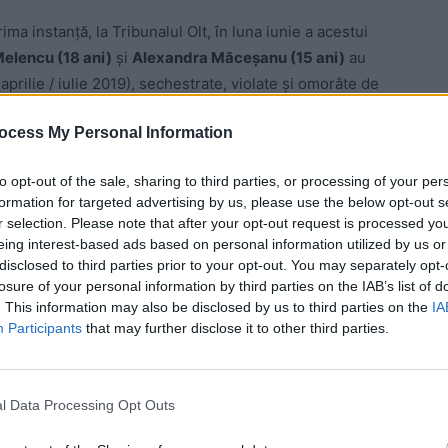
ima instanță, la Tribunalul Olt, în luna iunie a acestui
Melencu (18 ani)
și
Alexandra Măceşanu (15 ani)
au
 (aprilie / iulie 2019), sechestrate, violate și omorâte de
aracal. De asemenea,
ocess My Personal Information
 de cadavre, dat fiind că el a incinerat trupurile celor
to opt-out of the sale, sharing to third parties, or processing of your per
asei.
formation for targeted advertising by us, please use the below opt-out s
r selection. Please note that after your opt-out request is processed y
 Advertisement -
eing interest-based ads based on personal information utilized by us or
disclosed to third parties prior to your opt-out. You may separately opt-
losure of your personal information by third parties on the IAB’s list of
. This information may also be disclosed by us to third parties on the
IA
Participants
that may further disclose it to other third parties.
l Data Processing Opt Outs