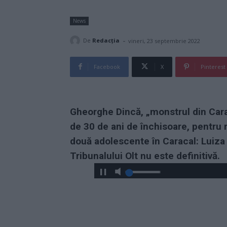
News
-
De
Redacţia
vineri, 23 septembrie 2022
Facebook
X
Pinterest
Gheorghe Dincă, „monstrul din Cara
de 30 de ani de închisoare, pentru r
două adolescente în Caracal: Luiz
Tribunalului Olt nu este definitivă.