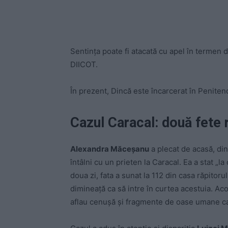
Sentinţa poate fi atacată cu apel în termen de
DIICOT.
În prezent, Dincă este încarcerat în Peniten
Cazul Caracal: două fete 
Alexandra Măceşanu
a plecat de acasă, di
întâlni cu un prieten la Caracal. Ea a stat „
doua zi, fata a sunat la 112 din casa răpitorul
dimineață ca să intre în curtea acestuia. Aco
aflau cenușă și fragmente de oase umane ca