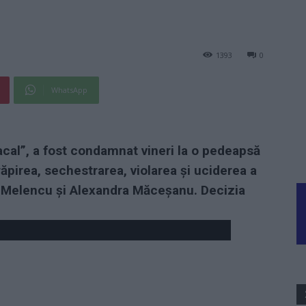
1393
0
WhatsApp
cal”, a fost condamnat vineri la o pedeapsă
ăpirea, sechestrarea, violarea și uciderea a
a Melencu și Alexandra Măceşanu. Decizia