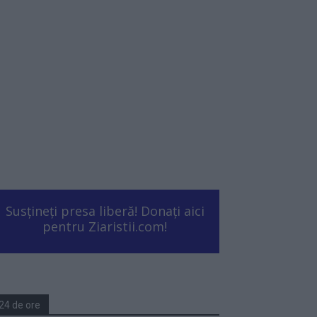
Susțineți presa liberă! Donați aici
pentru Ziaristii.com!
24 de ore