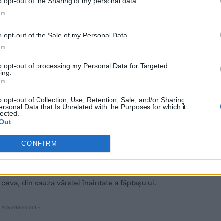
o opt-out of the Sharing of my personal data.
In
o opt-out of the Sale of my Personal Data.
 Din cauza vârstei înaintate,
In
 închisoare pe viață
to opt-out of processing my Personal Data for Targeted
ing.
In
DIICOT pentru trafic de persoane, trafic de minori,
o opt-out of Collection, Use, Retention, Sale, and/or Sharing
ersonal Data that Is Unrelated with the Purposes for which it
lected.
Out
0 de ani de închisoare pentru „monstrul din Caracal”.
CONFIRM
imi, având în vedere că a împlinit 69 de ani.
urorii pot solicita instanței condamnarea pe viață, dar în
ceva, din cauza vârstei înaintate a făptașului.
 Advertisement -