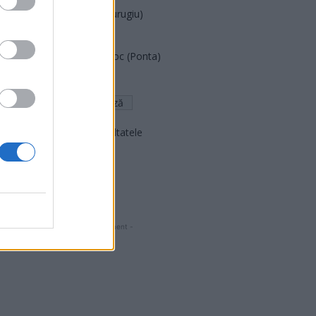
Partidul Patrioților (Surugiu)
FAR (Coarnă)
România pe Primul Loc (Ponta)
Altul
Arată rezultatele
Arhiva sondajelor
- Advertisment -