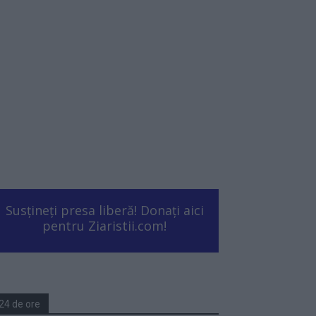
Susțineți presa liberă! Donați aici
pentru Ziaristii.com!
24 de ore