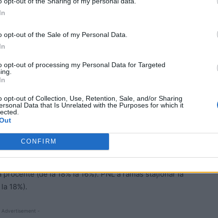
o opt-out of the Sharing of my personal data.
rocent (de la 26% la 27%), ceea ce înseamnă că
In
 de la 10 la 8 procente.
o opt-out of the Sale of my Personal Data.
In
 poll, ora 15.00):
to opt-out of processing my Personal Data for Targeted
ing.
In
o opt-out of Collection, Use, Retention, Sale, and/or Sharing
ersonal Data that Is Unrelated with the Purposes for which it
lected.
Out
CONFIRM
e exit poll pentru consiliile județene, la ora 15.00.
it de la 7 la 12 procente. PSD a săltat 3 procente (de la
 procente (de la 18% la 16%). PNL a rămas staționar la
la 18%).
 Advertisement -