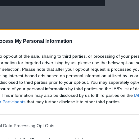
ocess My Personal Information
to opt-out of the sale, sharing to third parties, or processing of your per
formation for targeted advertising by us, please use the below opt-out s
r selection. Please note that after your opt-out request is processed y
eing interest-based ads based on personal information utilized by us or
disclosed to third parties prior to your opt-out. You may separately opt-
losure of your personal information by third parties on the IAB’s list of
. This information may also be disclosed by us to third parties on the
IA
Participants
that may further disclose it to other third parties.
an a pierdut un procent față de ora 13.00 (de la 36%
l Data Processing Opt Outs
ă în marja de eroare.