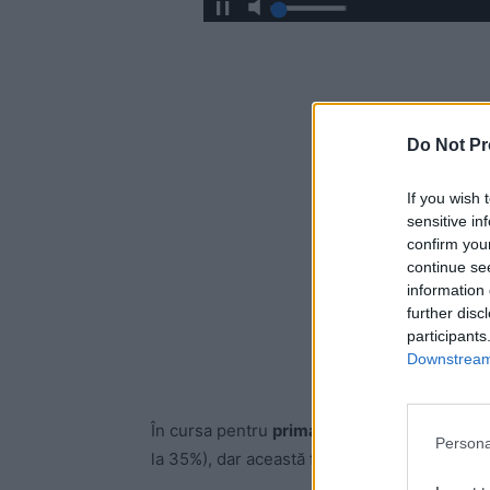
Do Not Pr
If you wish 
sensitive in
confirm you
continue se
information 
further disc
participants
Downstream 
În cursa pentru
primarul Capitalei,
Nicușor D
Persona
la 35%), dar această fluctuație se încadreaz