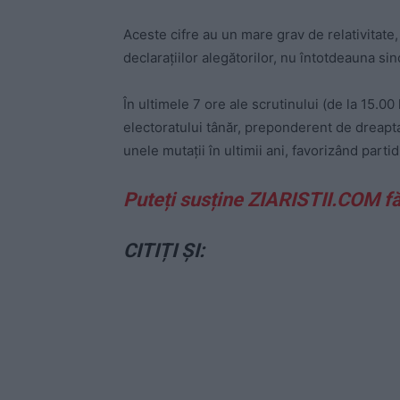
Aceste cifre au un mare grav de relativitate,
declarațiilor alegătorilor, nu întotdeauna si
În ultimele 7 ore ale scrutinului (de la 15.0
electoratului tânăr, preponderent de dreapta.
unele mutații în ultimii ani, favorizând part
Puteți susține ZIARISTII.COM f
CITIȚI ȘI: