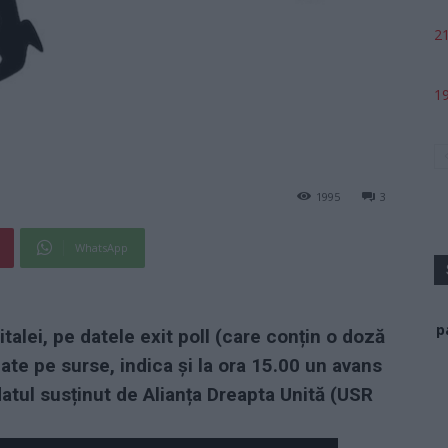
21
19
1995
3
WhatsApp
p
talei, pe datele exit poll (care conțin o doză
ate pe surse, indica și la ora 15.00 un avans
datul susținut de Alianța Dreapta Unită (USR