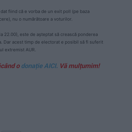
 dat fiind că e vorba de un exit poll (pe baza
ncere), nu o numărătoare a voturilor.
0 la 22.00), este de așteptat să crească ponderea
 Dar acest timp de electorat e posibil să fi suferit
idul extremist AUR.
ăcând o
donație AICI.
Vă mulțumim!