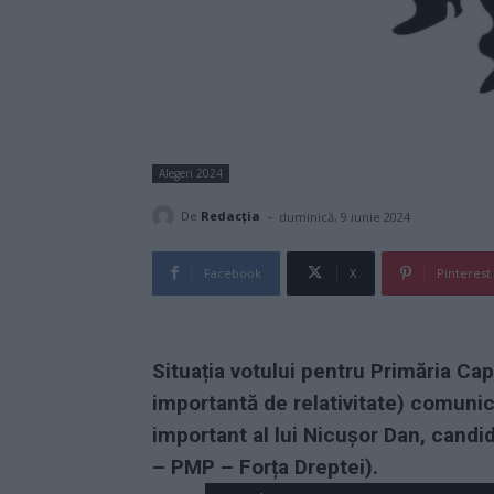
Alegeri 2024
-
De
Redacţia
duminică, 9 iunie 2024
Facebook
X
Pinterest
Situația votului pentru Primăria Capi
importantă de relativitate) comunic
important al lui Nicușor Dan, candi
– PMP – Forța Dreptei).