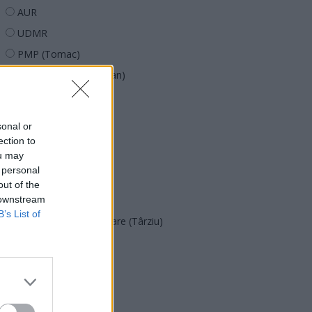
AUR
UDMR
PMP (Tomac)
Forța Dreptei (L. Orban)
PNȚMM
REPER
sonal or
SENS
ection to
ou may
SOS (Șoșoacă)
 personal
POT (Gavrilă)
out of the
 downstream
PACE (Peia)
B’s List of
Acțiunea Conservatoare (Târziu)
PDF (Lazarus)
PUSL (D. Voiculescu)
PNȚCD (Pavelescu)
PNCR (Terheș)