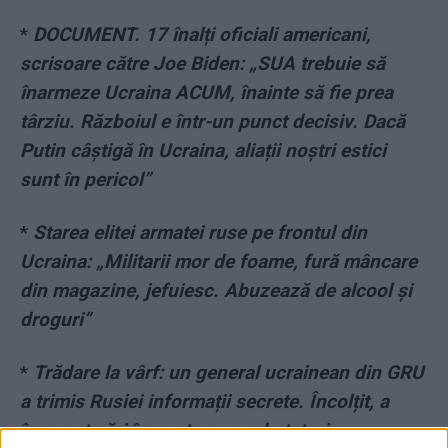
*
DOCUMENT. 17 înalți oficiali americani,
scrisoare către Joe Biden: „SUA trebuie să
înarmeze Ucraina ACUM, înainte să fie prea
târziu. Războiul e într-un punct decisiv. Dacă
Putin câștigă în Ucraina, aliații noștri estici
sunt în pericol”
*
Starea elitei armatei ruse pe frontul din
Ucraina: „Militarii mor de foame, fură mâncare
din magazine, jefuiesc. Abuzează de alcool și
droguri”
*
Trădare la vârf: un general ucrainean din GRU
a trimis Rusiei informații secrete. Încolțit, a
încercat să-i împuște pe anchetatori