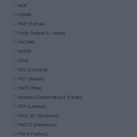
AUR
UDMR
PMP (Tomac)
Forța Dreptei (L. Orban)
PNȚMM
REPER
SENS
SOS (Șoșoacă)
POT (Gavrilă)
PACE (Peia)
Acțiunea Conservatoare (Târziu)
PDF (Lazarus)
PUSL (D. Voiculescu)
PNȚCD (Pavelescu)
PNCR (Terheș)