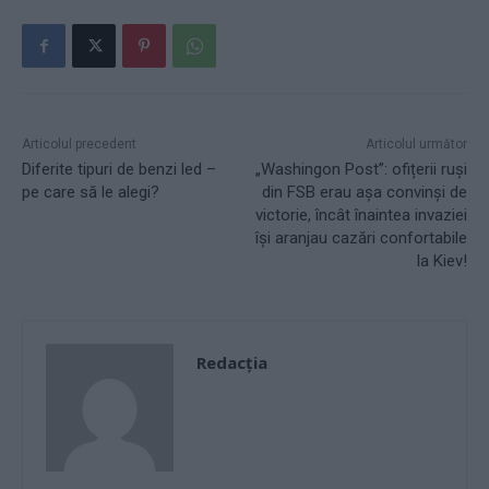
Articolul precedent
Articolul următor
Diferite tipuri de benzi led –
„Washingon Post”: ofițerii ruși
pe care să le alegi?
din FSB erau așa convinși de
victorie, încât înaintea invaziei
își aranjau cazări confortabile
la Kiev!
Redacţia