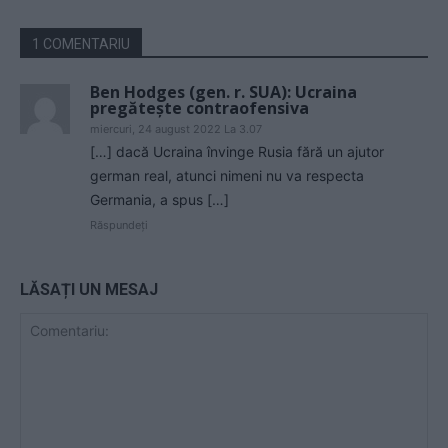
1 COMENTARIU
Ben Hodges (gen. r. SUA): Ucraina
pregăteşte contraofensiva
miercuri, 24 august 2022 La 3.07
[…] dacă Ucraina învinge Rusia fără un ajutor
german real, atunci nimeni nu va respecta
Germania, a spus […]
Răspundeți
LĂSAȚI UN MESAJ