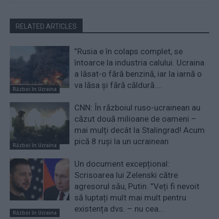
RELATED ARTICLES
”Rusia e în colaps complet, se
întoarce la industria calului. Ucraina
a lăsat-o fără benzină, iar la iarnă o
va lăsa și fără căldură....
Război în Ucraina
CNN: În războiul ruso-ucrainean au
căzut două milioane de oameni –
mai mulți decât la Stalingrad! Acum
pică 8 ruși la un ucrainean
Război în Ucraina
Un document excepțional:
Scrisoarea lui Zelenski către
agresorul său, Putin. ”Veți fi nevoit
să luptați mult mai mult pentru
existența dvs. – nu cea...
Război în Ucraina