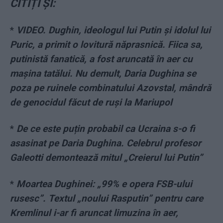
CITIȚI ȘI:
*
VIDEO. Dughin, ideologul lui Putin și idolul lui
Puric, a primit o lovitură năprasnică. Fiica sa,
putinistă fanatică, a fost aruncată în aer cu
mașina tatălui. Nu demult, Daria Dughina se
poza pe ruinele combinatului Azovstal, mândră
de genocidul făcut de ruși la Mariupol
*
De ce este puțin probabil ca Ucraina s-o fi
asasinat pe Daria Dughina. Celebrul profesor
Galeotti demontează mitul „Creierul lui Putin”
*
Moartea Dughinei: „99% e opera FSB-ului
rusesc”. Textul „noului Rasputin” pentru care
Kremlinul i-ar fi aruncat limuzina în aer,