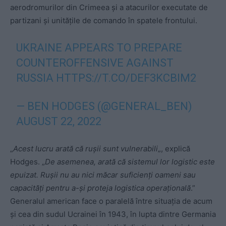
aerodromurilor din Crimeea și a atacurilor executate de
partizani și unitățile de comando în spatele frontului.
UKRAINE APPEARS TO PREPARE
COUNTEROFFENSIVE AGAINST
RUSSIA
HTTPS://T.CO/DEF3KCBIM2
— BEN HODGES (@GENERAL_BEN)
AUGUST 22, 2022
„
Acest lucru arată că rușii sunt vulnerabili
„, explică
Hodges. „
De asemenea, arată că sistemul lor logistic este
epuizat. Rușii nu au nici măcar suficienți oameni sau
capacități pentru a-și proteja logistica operațională
.”
Generalul american face o paralelă între situația de acum
și cea din sudul Ucrainei în 1943, în lupta dintre Germania