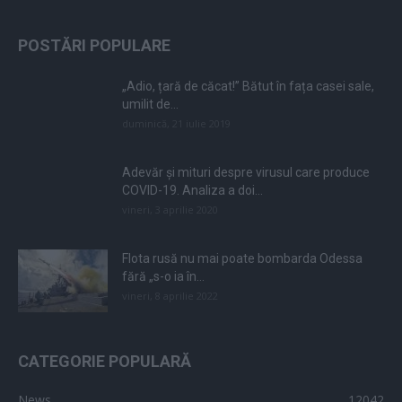
POSTĂRI POPULARE
„Adio, țară de căcat!” Bătut în fața casei sale,
umilit de...
duminică, 21 iulie 2019
Adevăr și mituri despre virusul care produce
COVID-19. Analiza a doi...
vineri, 3 aprilie 2020
Flota rusă nu mai poate bombarda Odessa
fără „s-o ia în...
vineri, 8 aprilie 2022
CATEGORIE POPULARĂ
News
12042