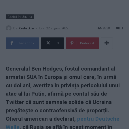
Război în Ucraina
-
De
Redacţia
luni, 22 august 2022
8838
1
Facebook
X
Pinterest
Generalul Ben Hodges, fostul comandant al
armatei SUA în Europa și omul care, în urmă
cu doi ani, avertiza în privința pericolului unui
atac al lui Putin, afirmă pe contul său de
Twitter că sunt semnale solide că Ucraina
pregătește o contraofensivă de proporții.
Ofierul american a declarat,
pentru Deutsche
Welle
, că Rusia se află în acest moment în