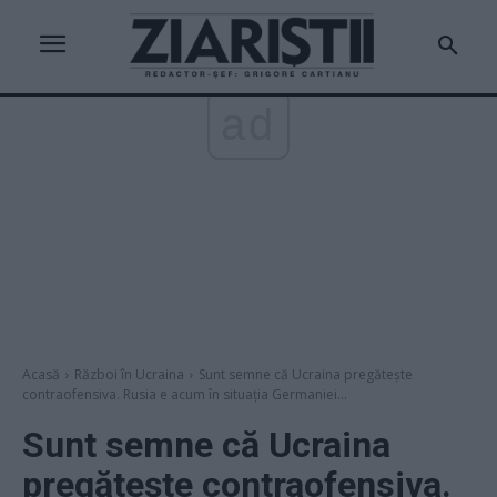
ad
Acasă
Război în Ucraina
Sunt semne că Ucraina pregătește
contraofensiva. Rusia e acum în situația Germaniei...
Sunt semne că Ucraina
pregătește contraofensiva.