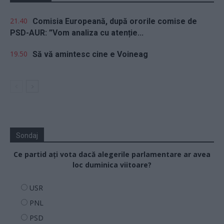
21.40
Comisia Europeană, după ororile comise de
PSD-AUR: ”Vom analiza cu atenție...
19.50
Să vă amintesc cine e Voineag
Sondaj
Ce partid ați vota dacă alegerile parlamentare ar avea
loc duminica viitoare?
USR
PNL
PSD