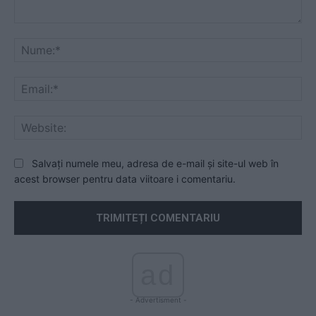
Comentariu:
Nu
Ema
Web
Salvați numele meu, adresa de e-mail și site-ul web în
acest browser pentru data viitoare i comentariu.
ad
- Advertisment -