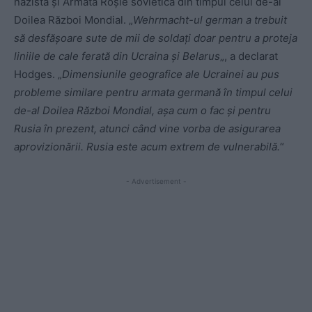
nazistă și Armata Roșie sovietică din timpul celui de-al
Doilea Război Mondial. „
Wehrmacht-ul german a trebuit
să desfășoare sute de mii de soldați doar pentru a proteja
liniile de cale ferată din Ucraina și Belarus
„, a declarat
Hodges. „
Dimensiunile geografice ale Ucrainei au pus
probleme similare pentru armata germană în timpul celui
de-al Doilea Război Mondial, așa cum o fac și pentru
Rusia în prezent, atunci când vine vorba de asigurarea
aprovizionării. Rusia este acum extrem de vulnerabilă.
“
- Advertisement -