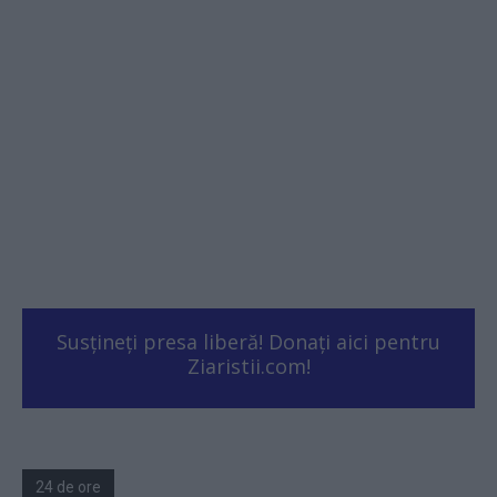
Susțineți presa liberă! Donați aici pentru
Ziaristii.com!
24 de ore