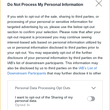
Do Not Process My Personal Information
If you wish to opt-out of the sale, sharing to third parties, or
processing of your personal or sensitive information for
targeted advertising by us, please use the below opt-out
section to confirm your selection. Please note that after your
opt-out request is processed you may continue seeing
ad
interest-based ads based on personal information utilized by
us or personal information disclosed to third parties prior to
your opt-out. You may separately opt-out of the further
disclosure of your personal information by third parties on the
IAB’s list of downstream participants. This information may
also be disclosed by us to third parties on the
IAB’s List of
Downstream Participants
that may further disclose it to other
third parties.
Personal Data Processing Opt Outs
*
VIDEO. Incredibila corupție din Rusia: plăcile
I want to opt-out of the Sharing of my
de blindaj reactiv de pe multe tancuri sunt
personal data.
Opted In
umplute cu cauciuc!