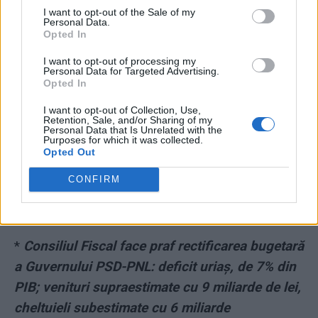
I want to opt-out of the Sale of my
Personal Data.
*
Încă un disident anti-Putin „s-a aruncat de la
Opted In
etaj”! Dan Rapoport avea 52 de ani și se
I want to opt-out of processing my
refugiase în SUA pentru că-l sprijinise pe
Personal Data for Targeted Advertising.
Opted In
Navalnîi
I want to opt-out of Collection, Use,
Retention, Sale, and/or Sharing of my
*
„Segmente prietenoase ale elitei”, aproape
Personal Data that Is Unrelated with the
Purposes for which it was collected.
exclusiv din PSD, sunt sub controlul Chinei,
Opted Out
care vizează să-și sporească „influența
CONFIRM
malignă” în România, atrage atenția un
important think-tank
*
Consiliul Fiscal face praf rectificarea bugetară
a Guvernului PSD-PNL: deficit uriaș, de 7% din
PIB; venituri supraestimate cu 9 miliarde de lei,
cheltuieli subestimate cu 6 miliarde