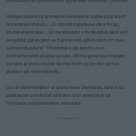
câteva luni de președintele ucrainean Volodimir Zelenski.
Hodges spune că armata ucraineană ar putea juca acum
la trecerea timpului. „
Ei rezistă impulsului de a forța
„,
afirmă americanul. „
Își construiesc o forță până când va fi
pregătită, până când va fi antrenată, până când vor avea
suficientă putere.
” Problema e că, pentru ca o
contraofensivă să aibă succes, afirmă generalul Hodges,
Ucraina ar avea nevoie de mai mult sprijin din partea
aliaților săi internaționali.
Un rol determinant l-ar putea avea Germania, care însă
până acum a întârziat să joace rolul așteptat și să
furnizeze echipamentele necesare.
- Advertisement -