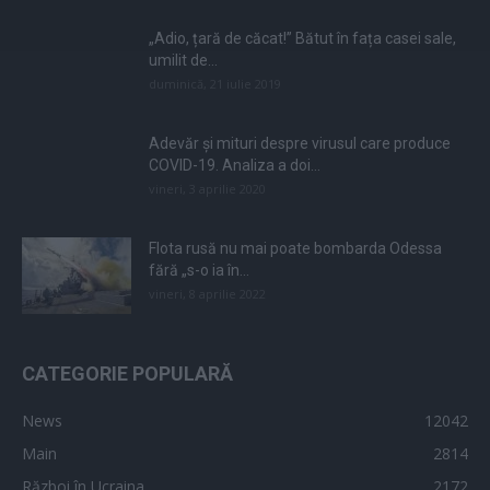
„Adio, țară de căcat!” Bătut în fața casei sale,
umilit de...
duminică, 21 iulie 2019
Adevăr și mituri despre virusul care produce
COVID-19. Analiza a doi...
vineri, 3 aprilie 2020
Flota rusă nu mai poate bombarda Odessa
fără „s-o ia în...
vineri, 8 aprilie 2022
CATEGORIE POPULARĂ
News
12042
Main
2814
Război în Ucraina
2172