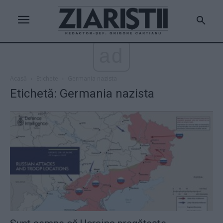
ad
Acasă
Etichete
Germania nazista
Etichetă: Germania nazista